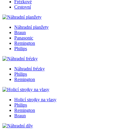
Frézkové
Cestovní
Náhradní planžety
Braun
Panasonic
Remington
Philips
Náhradní frézky
Philips
Remington
Holicí strojky na vlasy
Philips
Remington
Braun