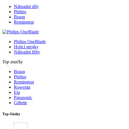
Náhradní díly
Philips
Braun
Remington
Philips OneBlade
Holicí strojky
Náhradní břity
Top značky
Braun
Philips
Remington
Rowenta
Eta
Panasonic
Gillette
Top články