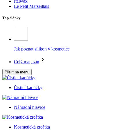
Italwax
Le Petit Marseillais
Top články
Jak poznat silikon v kosmetice
Celý magazín
Přejít na menu
Čisticí kartáčky
Náhradní hlavice
Kosmetická zrcátka