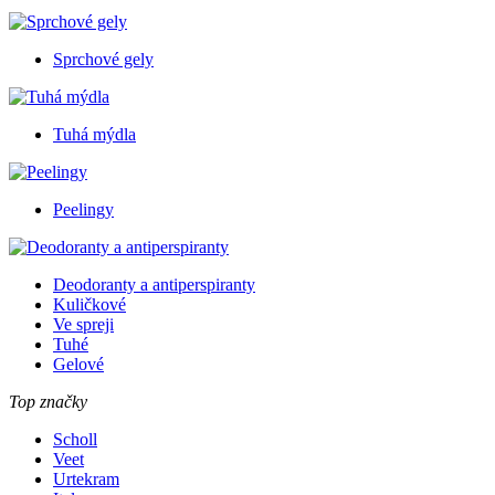
Sprchové gely
Tuhá mýdla
Peelingy
Deodoranty a antiperspiranty
Kuličkové
Ve spreji
Tuhé
Gelové
Top značky
Scholl
Veet
Urtekram