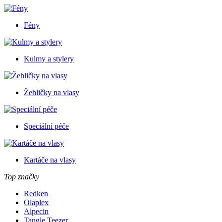
Fény
Kulmy a stylery
Žehličky na vlasy
Speciální péče
Kartáče na vlasy
Top značky
Redken
Olaplex
Alpecin
Tangle Teezer