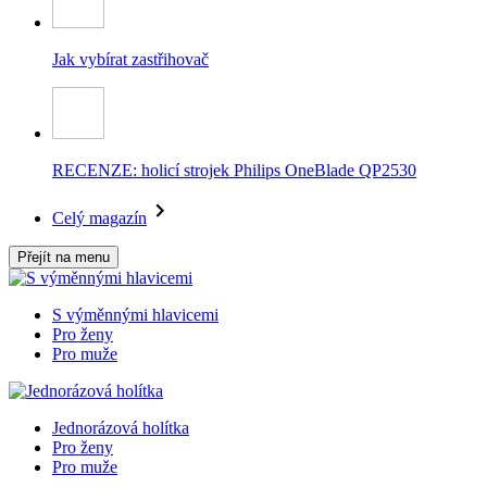
Jak vybírat zastřihovač
RECENZE: holicí strojek Philips OneBlade QP2530
Celý magazín
Přejít na menu
S výměnnými hlavicemi
Pro ženy
Pro muže
Jednorázová holítka
Pro ženy
Pro muže