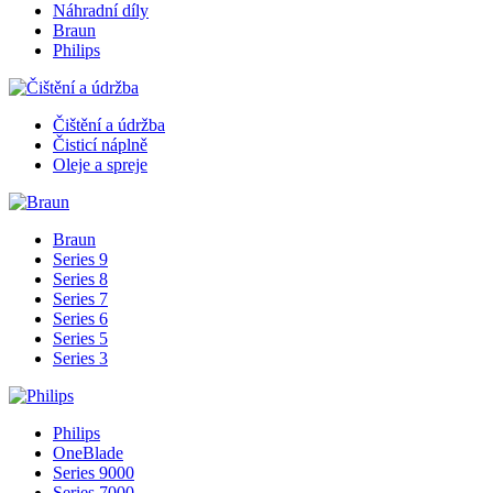
Náhradní díly
Braun
Philips
Čištění a údržba
Čisticí náplně
Oleje a spreje
Braun
Series 9
Series 8
Series 7
Series 6
Series 5
Series 3
Philips
OneBlade
Series 9000
Series 7000