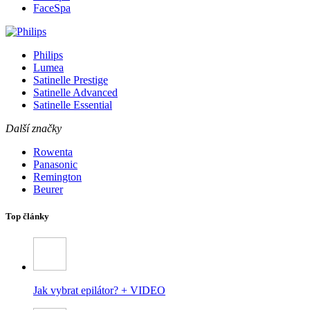
FaceSpa
Philips
Lumea
Satinelle Prestige
Satinelle Advanced
Satinelle Essential
Další značky
Rowenta
Panasonic
Remington
Beurer
Top články
Jak vybrat epilátor? + VIDEO