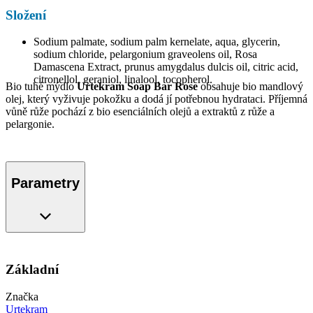
Složení
Sodium palmate, sodium palm kernelate, aqua, glycerin,
sodium chloride, pelargonium graveolens oil, Rosa
Damascena Extract, prunus amygdalus dulcis oil, citric acid,
citronellol, geraniol, linalool, tocopherol.
Bio tuhé mýdlo
Urtekram Soap Bar Rose
obsahuje bio mandlový
olej, který vyživuje pokožku a dodá jí potřebnou hydrataci. Příjemná
vůně růže pochází z bio esenciálních olejů a extraktů z růže a
pelargonie.
Parametry
Základní
Značka
Urtekram