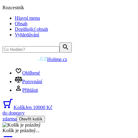
Rozcestník
Hlavní menu
Obsah
Doplňující obsah
Vyhledávání
Holime.cz
Oblíbené
Porovnání
Přihlásit
Košík
Jen 10000 Kč
do dopravy
zdarma
Otevřít košík
Košík je prázdný
...