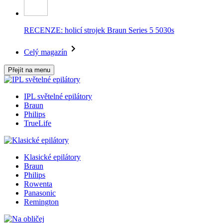
RECENZE: holicí strojek Braun Series 5 5030s
Celý magazín
Přejít na menu
IPL světelné epilátory
Braun
Philips
TrueLife
Klasické epilátory
Braun
Philips
Rowenta
Panasonic
Remington