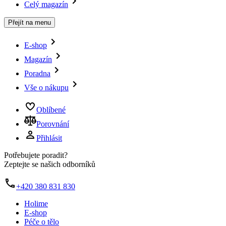
Celý magazín
Přejít na menu
E-shop
Magazín
Poradna
Vše o nákupu
Oblíbené
Porovnání
Přihlásit
Potřebujete poradit?
Zeptejte se našich odborníků
+420 380 831 830
Holime
E-shop
Péče o tělo