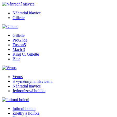
Náhradní hlavice
Gillette
Gillette
ProGlide
Fusion5
Mach 3
King C. Gillette
Blue
Venus
S výměnnými hlavicemi
Náhradní hlavice
Jednorázová holítka
Intimní holení
Žiletky a holítka