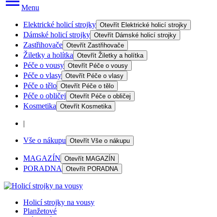
Menu
Elektrické holicí strojky
Otevřít
Elektrické holicí strojky
Dámské holicí strojky
Otevřít
Dámské holicí strojky
Zastřihovače
Otevřít
Zastřihovače
Žiletky a holítka
Otevřít
Žiletky a holítka
Péče o vousy
Otevřít
Péče o vousy
Péče o vlasy
Otevřít
Péče o vlasy
Péče o tělo
Otevřít
Péče o tělo
Péče o obličej
Otevřít
Péče o obličej
Kosmetika
Otevřít
Kosmetika
|
Vše o nákupu
Otevřít
Vše o nákupu
MAGAZÍN
Otevřít
MAGAZÍN
PORADNA
Otevřít
PORADNA
Holicí strojky na vousy
Planžetové