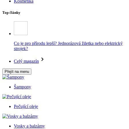
Kosmetika
Top články
Co je pro přírodu lepší? Jednorázová žiletka nebo elektrický
strojek?
Celý magazín
Přejít na menu
Šampony
Pečující oleje
Vosky a balzámy