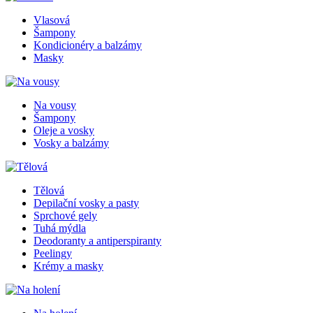
Vlasová
Šampony
Kondicionéry a balzámy
Masky
Na vousy
Šampony
Oleje a vosky
Vosky a balzámy
Tělová
Depilační vosky a pasty
Sprchové gely
Tuhá mýdla
Deodoranty a antiperspiranty
Peelingy
Krémy a masky