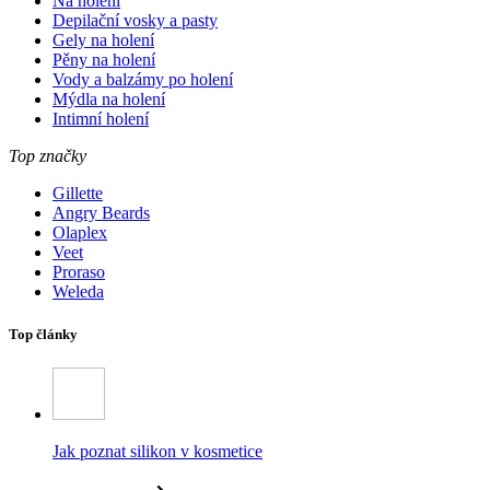
Na holení
Depilační vosky a pasty
Gely na holení
Pěny na holení
Vody a balzámy po holení
Mýdla na holení
Intimní holení
Top značky
Gillette
Angry Beards
Olaplex
Veet
Proraso
Weleda
Top články
Jak poznat silikon v kosmetice