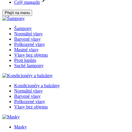
Celý magazín
Přejít na menu
Šampony
Normální vlasy
Barvené vlasy
Poškozené vlasy
Mastné vlasy
Vlasy bez objemu
Proti lupům
Suché šampony
Kondicionéry a balzámy
Normální vlasy
Barvené vlasy
Poškozené vlasy
Vlasy bez objemu
Masky