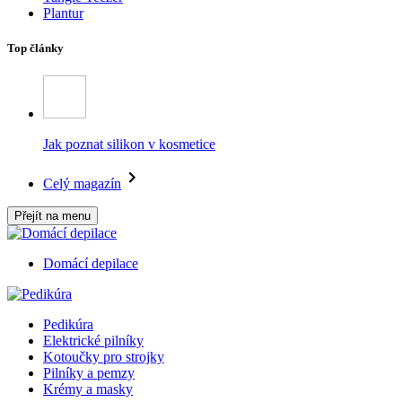
Plantur
Top články
Jak poznat silikon v kosmetice
Celý magazín
Přejít na menu
Domácí depilace
Pedikúra
Elektrické pilníky
Kotoučky pro strojky
Pilníky a pemzy
Krémy a masky