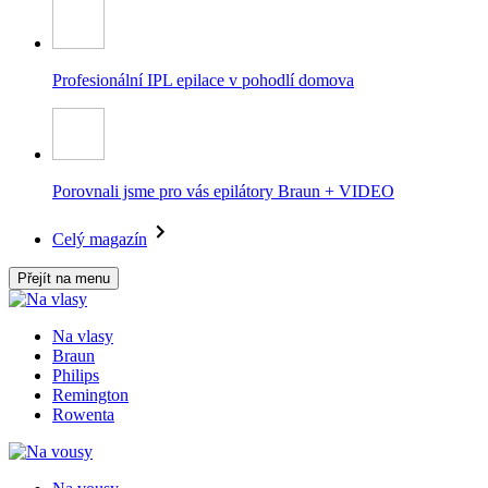
Profesionální IPL epilace v pohodlí domova
Porovnali jsme pro vás epilátory Braun + VIDEO
Celý magazín
Přejít na menu
Na vlasy
Braun
Philips
Remington
Rowenta