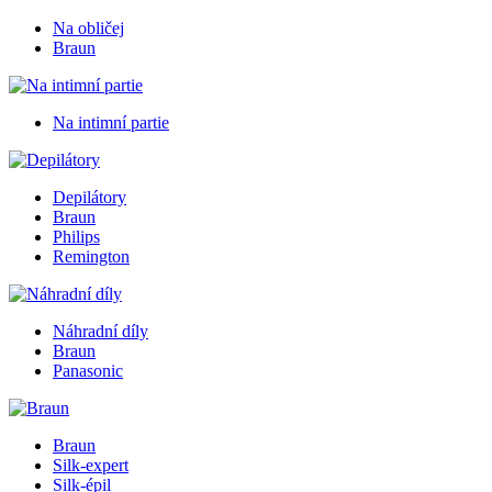
Na obličej
Braun
Na intimní partie
Depilátory
Braun
Philips
Remington
Náhradní díly
Braun
Panasonic
Braun
Silk-expert
Silk-épil