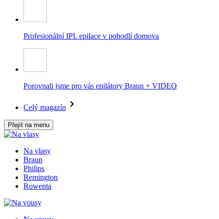
Profesionální IPL epilace v pohodlí domova
Porovnali jsme pro vás epilátory Braun + VIDEO
Celý magazín
Přejít na menu
Na vlasy
Braun
Philips
Remington
Rowenta