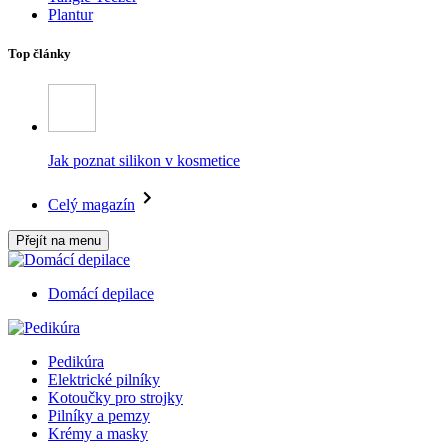
Plantur
Top články
Jak poznat silikon v kosmetice
Celý magazín
Přejít na menu
Domácí depilace
Pedikúra
Elektrické pilníky
Kotoučky pro strojky
Pilníky a pemzy
Krémy a masky