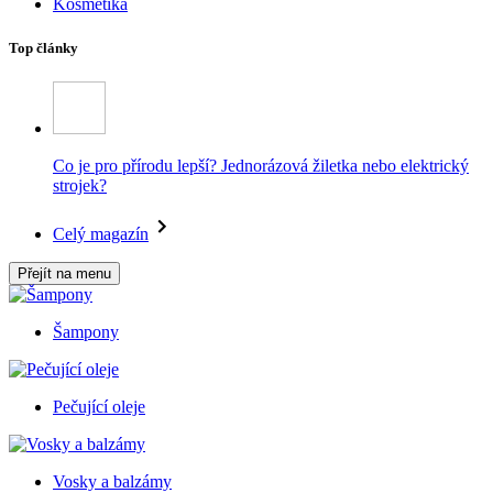
Kosmetika
Top články
Co je pro přírodu lepší? Jednorázová žiletka nebo elektrický
strojek?
Celý magazín
Přejít na menu
Šampony
Pečující oleje
Vosky a balzámy