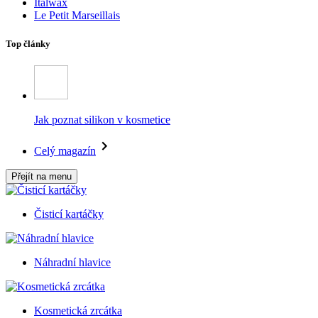
Italwax
Le Petit Marseillais
Top články
Jak poznat silikon v kosmetice
Celý magazín
Přejít na menu
Čisticí kartáčky
Náhradní hlavice
Kosmetická zrcátka