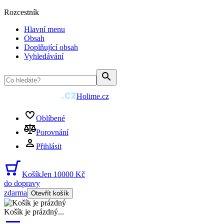
Rozcestník
Hlavní menu
Obsah
Doplňující obsah
Vyhledávání
Holime.cz
Oblíbené
Porovnání
Přihlásit
Košík
Jen 10000 Kč
do dopravy
zdarma
Otevřít košík
Košík je prázdný
...