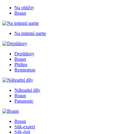
Na obličej
Braun
Na intimní partie
Depilátory
Braun
Philips
Remington
Náhradní díly
Braun
Panasonic
Braun
Silk-expert
Silk-épil