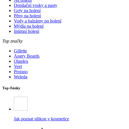
Na holení
Depilační vosky a pasty
Gely na holení
Pěny na holení
Vody a balzámy po holení
Mýdla na holení
Intimní holení
Top značky
Gillette
Angry Beards
Olaplex
Veet
Proraso
Weleda
Top články
Jak poznat silikon v kosmetice