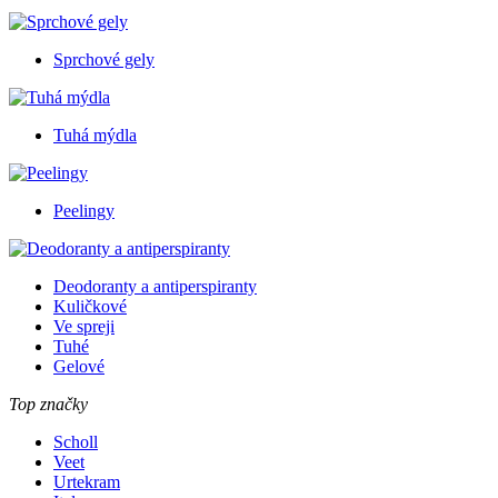
Sprchové gely
Tuhá mýdla
Peelingy
Deodoranty a antiperspiranty
Kuličkové
Ve spreji
Tuhé
Gelové
Top značky
Scholl
Veet
Urtekram