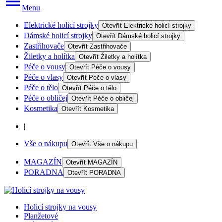
Menu
Elektrické holicí strojky
Otevřít
Elektrické holicí strojky
Dámské holicí strojky
Otevřít
Dámské holicí strojky
Zastřihovače
Otevřít
Zastřihovače
Žiletky a holítka
Otevřít
Žiletky a holítka
Péče o vousy
Otevřít
Péče o vousy
Péče o vlasy
Otevřít
Péče o vlasy
Péče o tělo
Otevřít
Péče o tělo
Péče o obličej
Otevřít
Péče o obličej
Kosmetika
Otevřít
Kosmetika
|
Vše o nákupu
Otevřít
Vše o nákupu
MAGAZÍN
Otevřít
MAGAZÍN
PORADNA
Otevřít
PORADNA
Holicí strojky na vousy
Planžetové