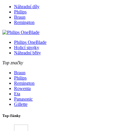
Náhradní díly
Philips
Braun
Remington
Philips OneBlade
Holicí strojky
Náhradní břity
Top značky
Braun
Philips
Remington
Rowenta
Eta
Panasonic
Gillette
Top články