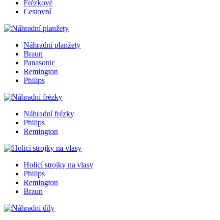
Frézkové
Cestovní
Náhradní planžety
Braun
Panasonic
Remington
Philips
Náhradní frézky
Philips
Remington
Holicí strojky na vlasy
Philips
Remington
Braun