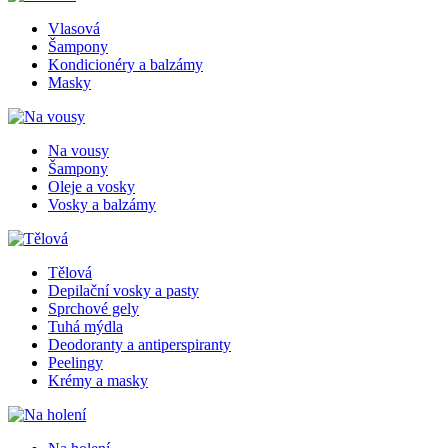
Vlasová
Šampony
Kondicionéry a balzámy
Masky
Na vousy
Šampony
Oleje a vosky
Vosky a balzámy
Tělová
Depilační vosky a pasty
Sprchové gely
Tuhá mýdla
Deodoranty a antiperspiranty
Peelingy
Krémy a masky