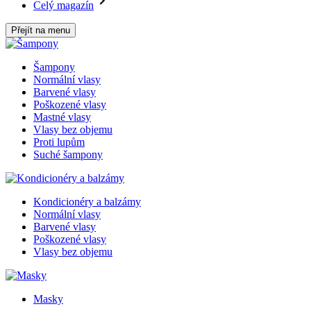
Celý magazín
Přejít na menu
Šampony
Normální vlasy
Barvené vlasy
Poškozené vlasy
Mastné vlasy
Vlasy bez objemu
Proti lupům
Suché šampony
Kondicionéry a balzámy
Normální vlasy
Barvené vlasy
Poškozené vlasy
Vlasy bez objemu
Masky