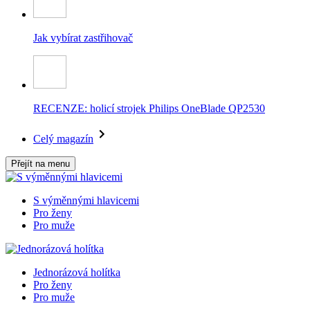
Jak vybírat zastřihovač
RECENZE: holicí strojek Philips OneBlade QP2530
Celý magazín
Přejít na menu
S výměnnými hlavicemi
Pro ženy
Pro muže
Jednorázová holítka
Pro ženy
Pro muže