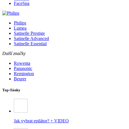
FaceSpa
Philips
Lumea
Satinelle Prestige
Satinelle Advanced
Satinelle Essential
Další značky
Rowenta
Panasonic
Remington
Beurer
Top články
Jak vybrat epilátor? + VIDEO