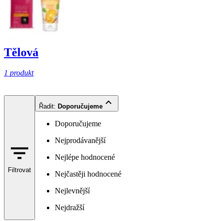
Tělová
1 produkt
Řadit
:
Doporučujeme
Doporučujeme
Nejprodávanější
Nejlépe hodnocené
Filtrovat
Nejčastěji hodnocené
Nejlevnější
Nejdražší