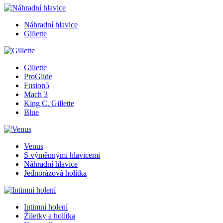
Náhradní hlavice
Gillette
Gillette
ProGlide
Fusion5
Mach 3
King C. Gillette
Blue
Venus
S výměnnými hlavicemi
Náhradní hlavice
Jednorázová holítka
Intimní holení
Žiletky a holítka