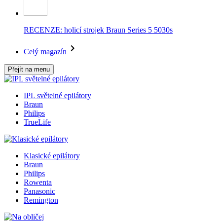
RECENZE: holicí strojek Braun Series 5 5030s
Celý magazín
Přejít na menu
IPL světelné epilátory
Braun
Philips
TrueLife
Klasické epilátory
Braun
Philips
Rowenta
Panasonic
Remington