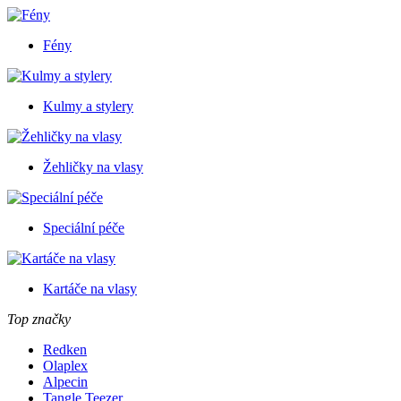
Fény
Kulmy a stylery
Žehličky na vlasy
Speciální péče
Kartáče na vlasy
Top značky
Redken
Olaplex
Alpecin
Tangle Teezer