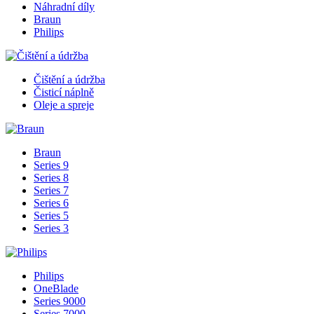
Náhradní díly
Braun
Philips
Čištění a údržba
Čisticí náplně
Oleje a spreje
Braun
Series 9
Series 8
Series 7
Series 6
Series 5
Series 3
Philips
OneBlade
Series 9000
Series 7000