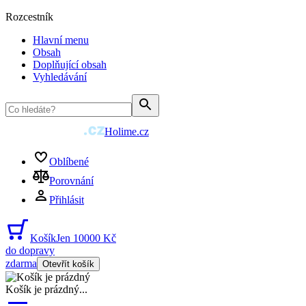
Rozcestník
Hlavní menu
Obsah
Doplňující obsah
Vyhledávání
Holime.cz
Oblíbené
Porovnání
Přihlásit
Košík
Jen 10000 Kč
do dopravy
zdarma
Otevřít košík
Košík je prázdný
...