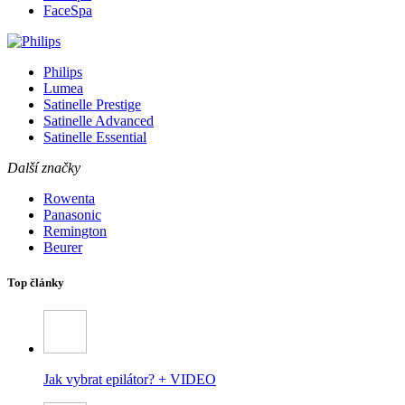
FaceSpa
Philips
Lumea
Satinelle Prestige
Satinelle Advanced
Satinelle Essential
Další značky
Rowenta
Panasonic
Remington
Beurer
Top články
Jak vybrat epilátor? + VIDEO