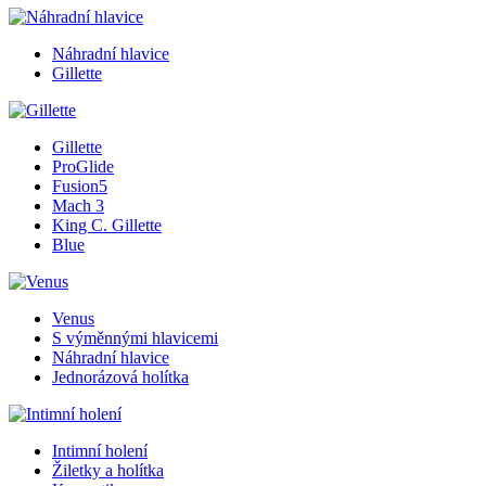
Náhradní hlavice
Gillette
Gillette
ProGlide
Fusion5
Mach 3
King C. Gillette
Blue
Venus
S výměnnými hlavicemi
Náhradní hlavice
Jednorázová holítka
Intimní holení
Žiletky a holítka