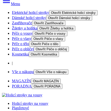
Menu
Elektrické holicí strojky
Otevřít
Elektrické holicí strojky
Dámské holicí strojky
Otevřít
Dámské holicí strojky
Zastřihovače
Otevřít
Zastřihovače
Žiletky a holítka
Otevřít
Žiletky a holítka
Péče o vousy
Otevřít
Péče o vousy
Péče o vlasy
Otevřít
Péče o vlasy
Péče o tělo
Otevřít
Péče o tělo
Péče o obličej
Otevřít
Péče o obličej
Kosmetika
Otevřít
Kosmetika
|
Vše o nákupu
Otevřít
Vše o nákupu
MAGAZÍN
Otevřít
MAGAZÍN
PORADNA
Otevřít
PORADNA
Holicí strojky na vousy
Planžetové