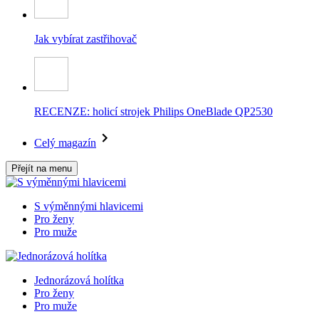
Jak vybírat zastřihovač
RECENZE: holicí strojek Philips OneBlade QP2530
Celý magazín
Přejít na menu
S výměnnými hlavicemi
Pro ženy
Pro muže
Jednorázová holítka
Pro ženy
Pro muže