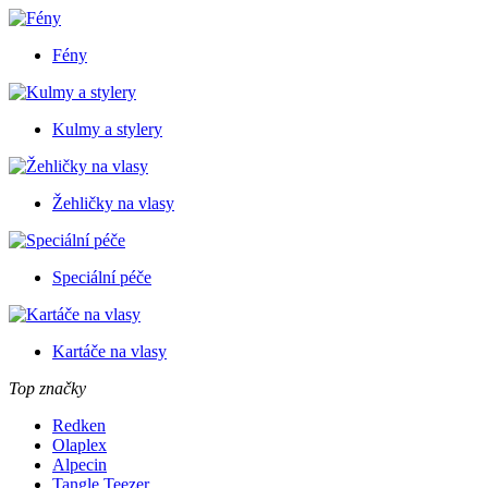
Fény
Kulmy a stylery
Žehličky na vlasy
Speciální péče
Kartáče na vlasy
Top značky
Redken
Olaplex
Alpecin
Tangle Teezer