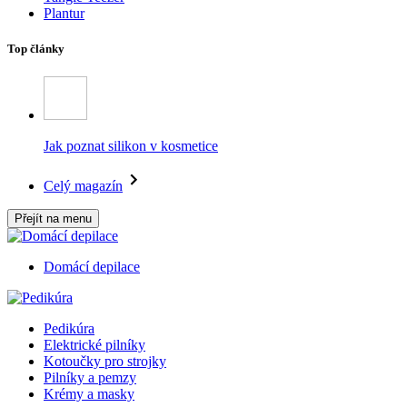
Plantur
Top články
Jak poznat silikon v kosmetice
Celý magazín
Přejít na menu
Domácí depilace
Pedikúra
Elektrické pilníky
Kotoučky pro strojky
Pilníky a pemzy
Krémy a masky