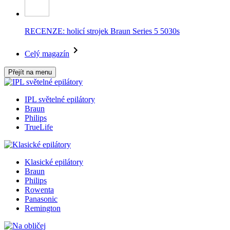
RECENZE: holicí strojek Braun Series 5 5030s
Celý magazín
Přejít na menu
IPL světelné epilátory
Braun
Philips
TrueLife
Klasické epilátory
Braun
Philips
Rowenta
Panasonic
Remington