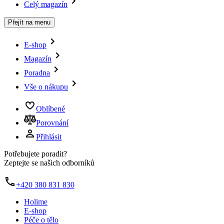
Celý magazín
Přejít na menu
E-shop
Magazín
Poradna
Vše o nákupu
Oblíbené
Porovnání
Přihlásit
Potřebujete poradit?
Zeptejte se našich odborníků
+420 380 831 830
Holime
E-shop
Péče o tělo