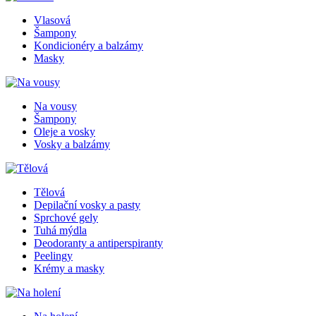
Vlasová
Šampony
Kondicionéry a balzámy
Masky
Na vousy
Šampony
Oleje a vosky
Vosky a balzámy
Tělová
Depilační vosky a pasty
Sprchové gely
Tuhá mýdla
Deodoranty a antiperspiranty
Peelingy
Krémy a masky