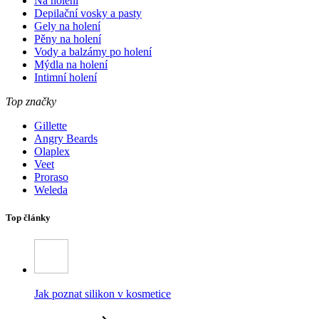
Na holení
Depilační vosky a pasty
Gely na holení
Pěny na holení
Vody a balzámy po holení
Mýdla na holení
Intimní holení
Top značky
Gillette
Angry Beards
Olaplex
Veet
Proraso
Weleda
Top články
Jak poznat silikon v kosmetice