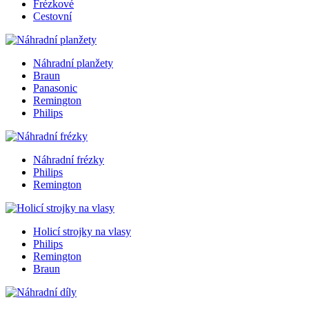
Frézkové
Cestovní
Náhradní planžety
Braun
Panasonic
Remington
Philips
Náhradní frézky
Philips
Remington
Holicí strojky na vlasy
Philips
Remington
Braun