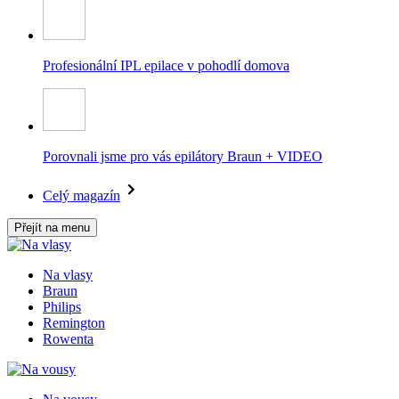
Profesionální IPL epilace v pohodlí domova
Porovnali jsme pro vás epilátory Braun + VIDEO
Celý magazín
Přejít na menu
Na vlasy
Braun
Philips
Remington
Rowenta