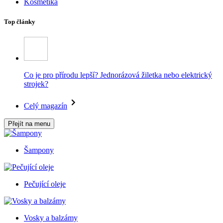
Kosmetika
Top články
Co je pro přírodu lepší? Jednorázová žiletka nebo elektrický
strojek?
Celý magazín
Přejít na menu
Šampony
Pečující oleje
Vosky a balzámy