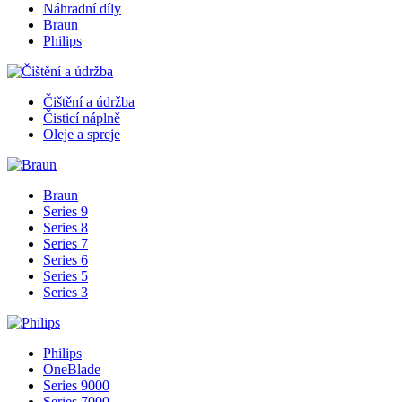
Náhradní díly
Braun
Philips
Čištění a údržba
Čisticí náplně
Oleje a spreje
Braun
Series 9
Series 8
Series 7
Series 6
Series 5
Series 3
Philips
OneBlade
Series 9000
Series 7000