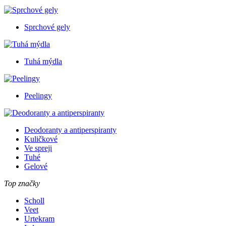
Sprchové gely
Tuhá mýdla
Peelingy
Deodoranty a antiperspiranty
Kuličkové
Ve spreji
Tuhé
Gelové
Top značky
Scholl
Veet
Urtekram