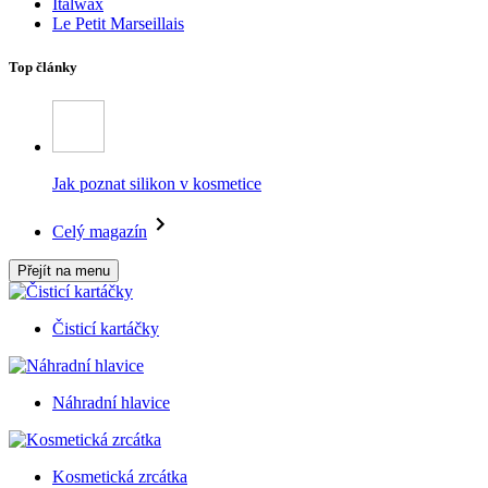
Italwax
Le Petit Marseillais
Top články
Jak poznat silikon v kosmetice
Celý magazín
Přejít na menu
Čisticí kartáčky
Náhradní hlavice
Kosmetická zrcátka