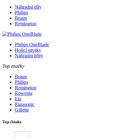
Náhradní díly
Philips
Braun
Remington
Philips OneBlade
Holicí strojky
Náhradní břity
Top značky
Braun
Philips
Remington
Rowenta
Eta
Panasonic
Gillette
Top články