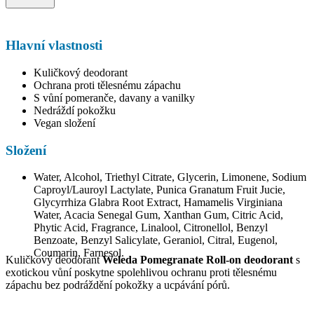
Hlavní vlastnosti
Kuličkový deodorant
Ochrana proti tělesnému zápachu
S vůní pomeranče, davany a vanilky
Nedráždí pokožku
Vegan složení
Složení
Water, Alcohol, Triethyl Citrate, Glycerin, Limonene, Sodium
Caproyl/Lauroyl Lactylate, Punica Granatum Fruit Jucie,
Glycyrrhiza Glabra Root Extract, Hamamelis Virginiana
Water, Acacia Senegal Gum, Xanthan Gum, Citric Acid,
Phytic Acid, Fragrance, Linalool, Citronellol, Benzyl
Benzoate, Benzyl Salicylate, Geraniol, Citral, Eugenol,
Coumarin, Farnesol.
Kuličkový deodorant
Weleda Pomegranate Roll-on deodorant
s
exotickou vůní poskytne spolehlivou ochranu proti tělesnému
zápachu bez podráždění pokožky a ucpávání pórů.