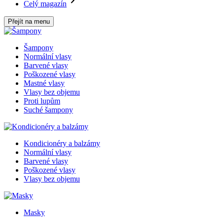
Celý magazín
Přejít na menu
Šampony
Normální vlasy
Barvené vlasy
Poškozené vlasy
Mastné vlasy
Vlasy bez objemu
Proti lupům
Suché šampony
Kondicionéry a balzámy
Normální vlasy
Barvené vlasy
Poškozené vlasy
Vlasy bez objemu
Masky