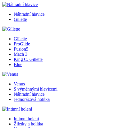
Náhradní hlavice
Gillette
Gillette
ProGlide
Fusion5
Mach 3
King C. Gillette
Blue
Venus
S výměnnými hlavicemi
Náhradní hlavice
Jednorázová holítka
Intimní holení
Žiletky a holítka