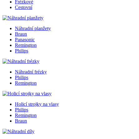
Frézkové
Cestovní
Náhradní planžety
Braun
Panasonic
Remington
Philips
Náhradní frézky
Philips
Remington
Holicí strojky na vlasy
Philips
Remington
Braun