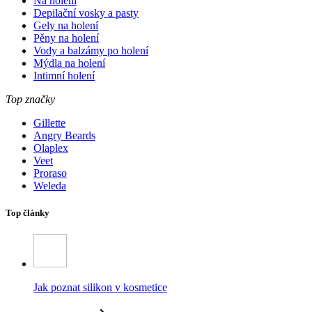
Na holení
Depilační vosky a pasty
Gely na holení
Pěny na holení
Vody a balzámy po holení
Mýdla na holení
Intimní holení
Top značky
Gillette
Angry Beards
Olaplex
Veet
Proraso
Weleda
Top články
Jak poznat silikon v kosmetice