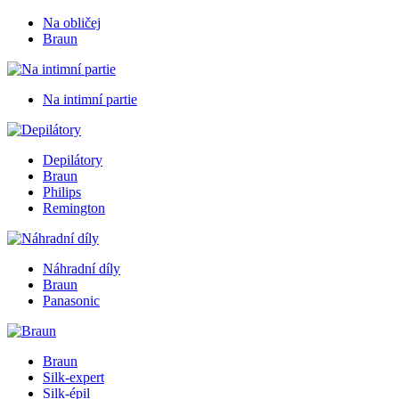
Na obličej
Braun
Na intimní partie
Depilátory
Braun
Philips
Remington
Náhradní díly
Braun
Panasonic
Braun
Silk-expert
Silk-épil