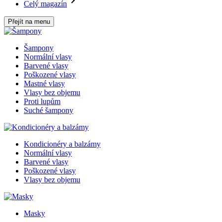
Celý magazín
Přejít na menu
Šampony
Normální vlasy
Barvené vlasy
Poškozené vlasy
Mastné vlasy
Vlasy bez objemu
Proti lupům
Suché šampony
Kondicionéry a balzámy
Normální vlasy
Barvené vlasy
Poškozené vlasy
Vlasy bez objemu
Masky