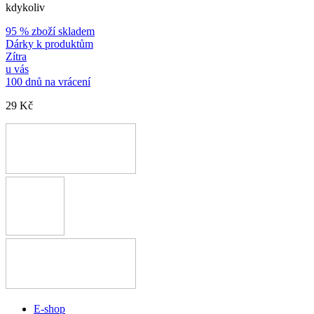
kdykoliv
95 % zboží skladem
Dárky k produktům
Zítra
u vás
100 dnů na vrácení
29 Kč
E-shop