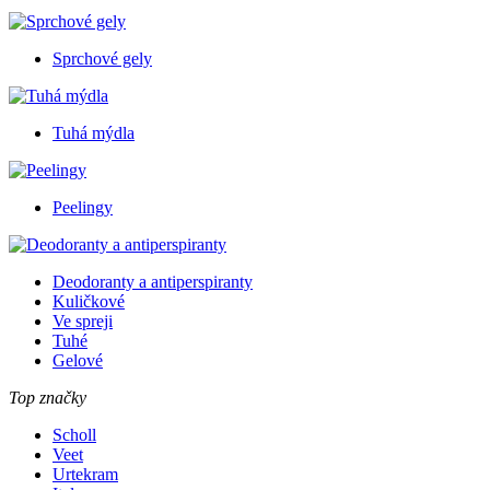
Sprchové gely
Tuhá mýdla
Peelingy
Deodoranty a antiperspiranty
Kuličkové
Ve spreji
Tuhé
Gelové
Top značky
Scholl
Veet
Urtekram