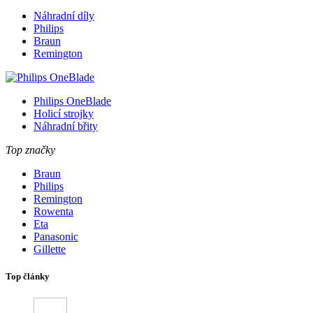
Náhradní díly
Philips
Braun
Remington
Philips OneBlade
Holicí strojky
Náhradní břity
Top značky
Braun
Philips
Remington
Rowenta
Eta
Panasonic
Gillette
Top články