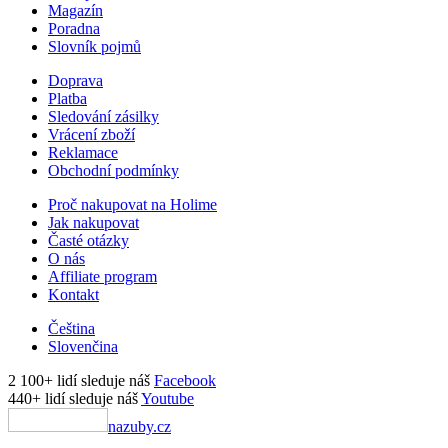
Magazín
Poradna
Slovník pojmů
Doprava
Platba
Sledování zásilky
Vrácení zboží
Reklamace
Obchodní podmínky
Proč nakupovat na Holime
Jak nakupovat
Časté otázky
O nás
Affiliate program
Kontakt
Čeština
Slovenčina
2 100+ lidí sleduje náš
Facebook
440+ lidí sleduje náš
Youtube
nazuby.cz