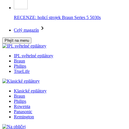
RECENZE: holicí strojek Braun Series 5 5030s
Celý magazín
Přejít na menu
IPL světelné epilátory
Braun
Philips
TrueLife
Klasické epilátory
Braun
Philips
Rowenta
Panasonic
Remington