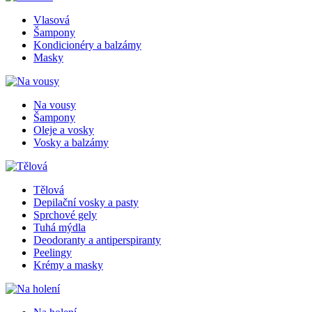
Vlasová
Šampony
Kondicionéry a balzámy
Masky
Na vousy
Šampony
Oleje a vosky
Vosky a balzámy
Tělová
Depilační vosky a pasty
Sprchové gely
Tuhá mýdla
Deodoranty a antiperspiranty
Peelingy
Krémy a masky