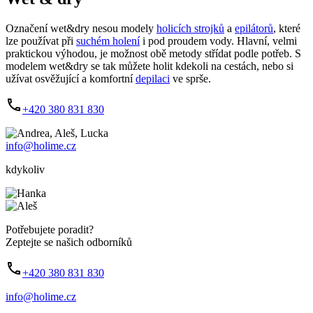
Označení wet&dry nesou modely
holicích strojků
a
epilátorů
, které
lze používat při
suchém holení
i pod proudem vody. Hlavní, velmi
praktickou výhodou, je možnost obě metody střídat podle potřeb. S
modelem wet&dry se tak můžete holit kdekoli na cestách, nebo si
užívat osvěžující a komfortní
depilaci
ve sprše.
+420 380 831 830
info@holime.cz
kdykoliv
Potřebujete poradit?
Zeptejte se našich odborníků
+420 380 831 830
info@holime.cz