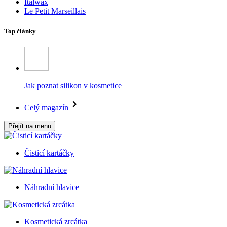
Italwax
Le Petit Marseillais
Top články
Jak poznat silikon v kosmetice
Celý magazín
Přejít na menu
Čisticí kartáčky
Náhradní hlavice
Kosmetická zrcátka