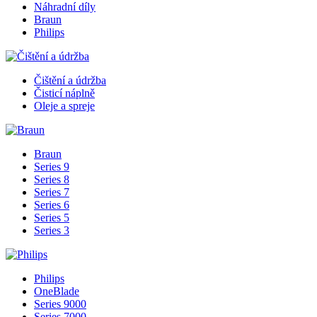
Náhradní díly
Braun
Philips
Čištění a údržba
Čisticí náplně
Oleje a spreje
Braun
Series 9
Series 8
Series 7
Series 6
Series 5
Series 3
Philips
OneBlade
Series 9000
Series 7000