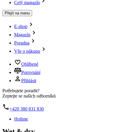
Celý magazín
Přejít na menu
E-shop
Magazín
Poradna
Vše o nákupu
Oblíbené
Porovnání
Přihlásit
Potřebujete poradit?
Zeptejte se našich odborníků
+420 380 831 830
Holime
Wet & dry