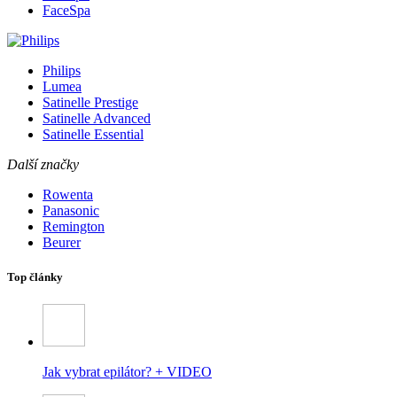
FaceSpa
Philips
Lumea
Satinelle Prestige
Satinelle Advanced
Satinelle Essential
Další značky
Rowenta
Panasonic
Remington
Beurer
Top články
Jak vybrat epilátor? + VIDEO