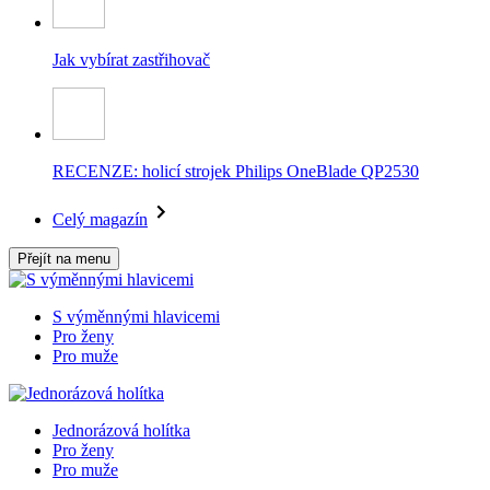
Jak vybírat zastřihovač
RECENZE: holicí strojek Philips OneBlade QP2530
Celý magazín
Přejít na menu
S výměnnými hlavicemi
Pro ženy
Pro muže
Jednorázová holítka
Pro ženy
Pro muže