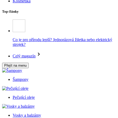
Kosmetika
Top články
Co je pro přírodu lepší? Jednorázová žiletka nebo elektrický
strojek?
Celý magazín
Přejít na menu
Šampony
Pečující oleje
Vosky a balzámy