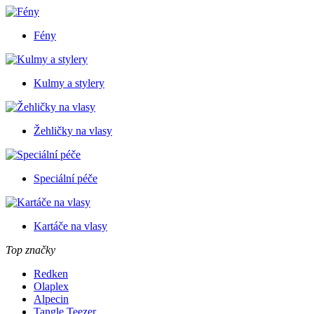
Fény
Kulmy a stylery
Žehličky na vlasy
Speciální péče
Kartáče na vlasy
Top značky
Redken
Olaplex
Alpecin
Tangle Teezer