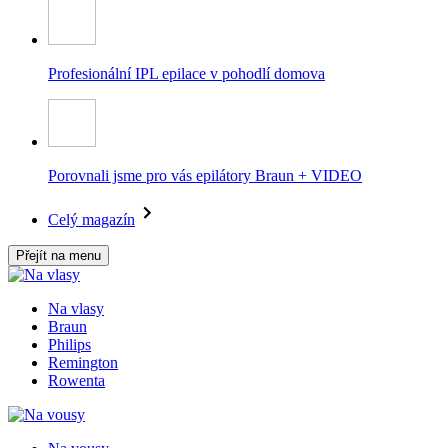
Profesionální IPL epilace v pohodlí domova
Porovnali jsme pro vás epilátory Braun + VIDEO
Celý magazín
Přejít na menu
Na vlasy
Braun
Philips
Remington
Rowenta