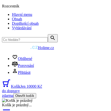
Rozcestník
Hlavní menu
Obsah
Doplňující obsah
Vyhledávání
Holime.cz
Oblíbené
Porovnání
Přihlásit
Košík
Jen 10000 Kč
do dopravy
zdarma
Otevřít košík
Košík je prázdný
...