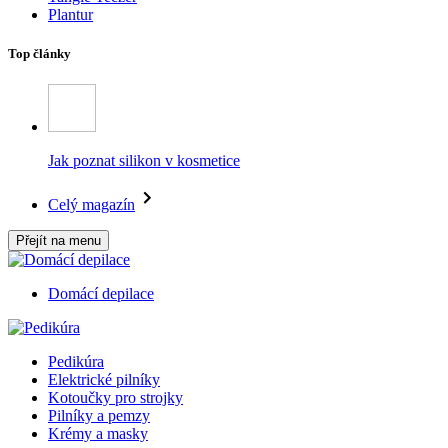
Plantur
Top články
Jak poznat silikon v kosmetice
Celý magazín
Přejít na menu
Domácí depilace
Pedikúra
Elektrické pilníky
Kotoučky pro strojky
Pilníky a pemzy
Krémy a masky