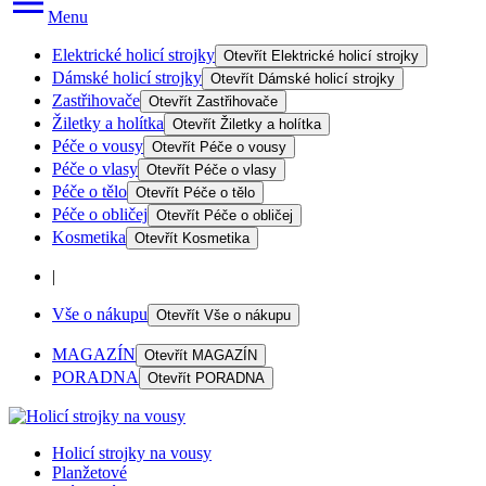
Menu
Elektrické holicí strojky
Otevřít
Elektrické holicí strojky
Dámské holicí strojky
Otevřít
Dámské holicí strojky
Zastřihovače
Otevřít
Zastřihovače
Žiletky a holítka
Otevřít
Žiletky a holítka
Péče o vousy
Otevřít
Péče o vousy
Péče o vlasy
Otevřít
Péče o vlasy
Péče o tělo
Otevřít
Péče o tělo
Péče o obličej
Otevřít
Péče o obličej
Kosmetika
Otevřít
Kosmetika
|
Vše o nákupu
Otevřít
Vše o nákupu
MAGAZÍN
Otevřít
MAGAZÍN
PORADNA
Otevřít
PORADNA
Holicí strojky na vousy
Planžetové