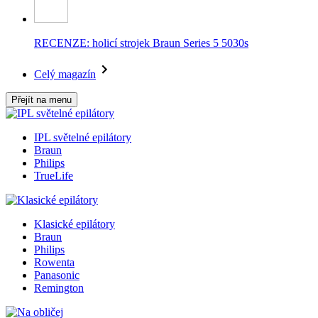
RECENZE: holicí strojek Braun Series 5 5030s
Celý magazín
Přejít na menu
IPL světelné epilátory
Braun
Philips
TrueLife
Klasické epilátory
Braun
Philips
Rowenta
Panasonic
Remington