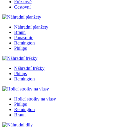
Frézkové
Cestovní
Náhradní planžety
Braun
Panasonic
Remington
Philips
Náhradní frézky
Philips
Remington
Holicí strojky na vlasy
Philips
Remington
Braun