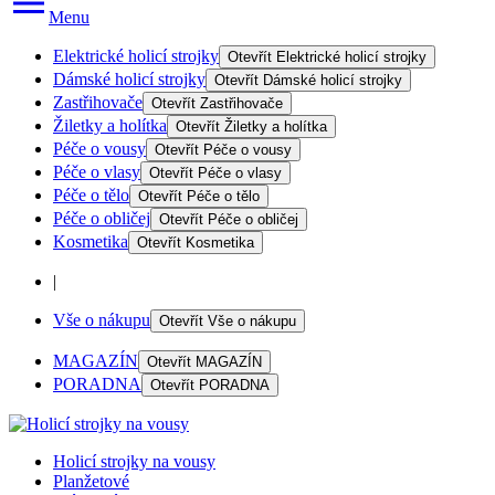
Menu
Elektrické holicí strojky
Otevřít
Elektrické holicí strojky
Dámské holicí strojky
Otevřít
Dámské holicí strojky
Zastřihovače
Otevřít
Zastřihovače
Žiletky a holítka
Otevřít
Žiletky a holítka
Péče o vousy
Otevřít
Péče o vousy
Péče o vlasy
Otevřít
Péče o vlasy
Péče o tělo
Otevřít
Péče o tělo
Péče o obličej
Otevřít
Péče o obličej
Kosmetika
Otevřít
Kosmetika
|
Vše o nákupu
Otevřít
Vše o nákupu
MAGAZÍN
Otevřít
MAGAZÍN
PORADNA
Otevřít
PORADNA
Holicí strojky na vousy
Planžetové