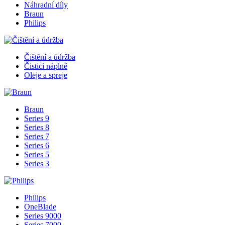
Náhradní díly
Braun
Philips
Čištění a údržba
Čisticí náplně
Oleje a spreje
Braun
Series 9
Series 8
Series 7
Series 6
Series 5
Series 3
Philips
OneBlade
Series 9000
Series 7000