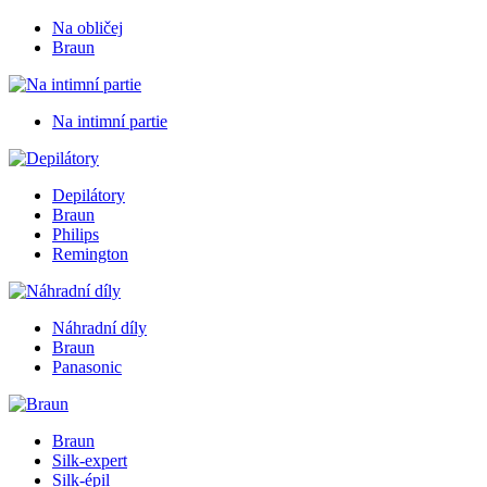
Na obličej
Braun
Na intimní partie
Depilátory
Braun
Philips
Remington
Náhradní díly
Braun
Panasonic
Braun
Silk-expert
Silk-épil