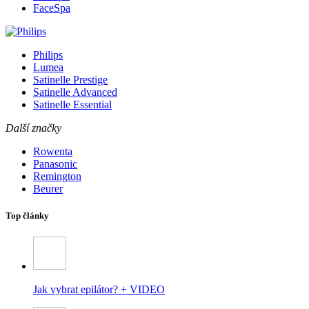
FaceSpa
Philips
Lumea
Satinelle Prestige
Satinelle Advanced
Satinelle Essential
Další značky
Rowenta
Panasonic
Remington
Beurer
Top články
Jak vybrat epilátor? + VIDEO