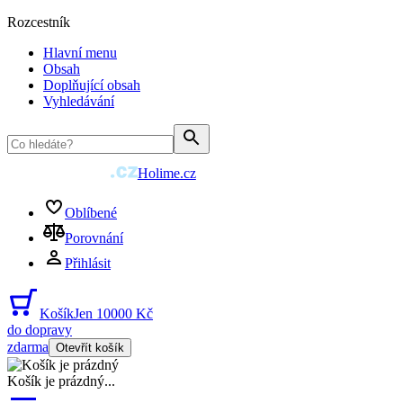
Rozcestník
Hlavní menu
Obsah
Doplňující obsah
Vyhledávání
Holime.cz
Oblíbené
Porovnání
Přihlásit
Košík
Jen 10000 Kč
do dopravy
zdarma
Otevřít košík
Košík je prázdný
...