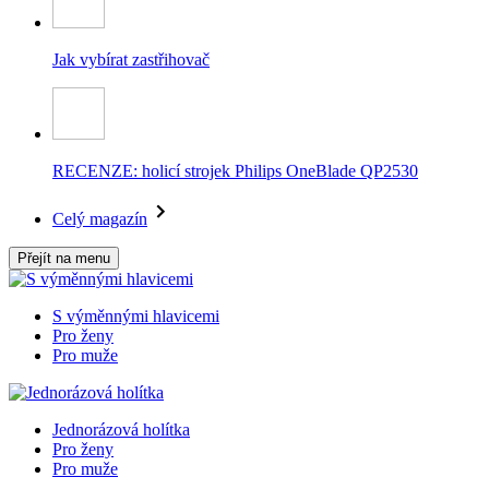
Jak vybírat zastřihovač
RECENZE: holicí strojek Philips OneBlade QP2530
Celý magazín
Přejít na menu
S výměnnými hlavicemi
Pro ženy
Pro muže
Jednorázová holítka
Pro ženy
Pro muže