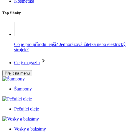
Kosmetika
Top články
Co je pro přírodu lepší? Jednorázová žiletka nebo elektrický
strojek?
Celý magazín
Přejít na menu
Šampony
Pečující oleje
Vosky a balzámy