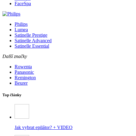
FaceSpa
Philips
Lumea
Satinelle Prestige
Satinelle Advanced
Satinelle Essential
Další značky
Rowenta
Panasonic
Remington
Beurer
Top články
Jak vybrat epilátor? + VIDEO