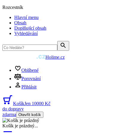
Rozcestník
Hlavní menu
Obsah
Doplňující obsah
Vyhledávání
Holime.cz
Oblíbené
Porovnání
Přihlásit
Košík
Jen 10000 Kč
do dopravy
zdarma
Otevřít košík
Košík je prázdný
...