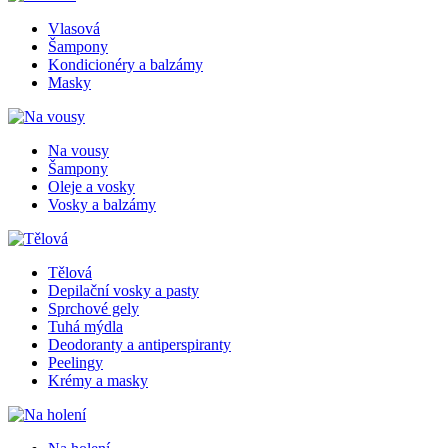
Vlasová
Šampony
Kondicionéry a balzámy
Masky
Na vousy
Šampony
Oleje a vosky
Vosky a balzámy
Tělová
Depilační vosky a pasty
Sprchové gely
Tuhá mýdla
Deodoranty a antiperspiranty
Peelingy
Krémy a masky