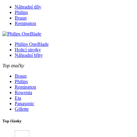
Náhradní díly
Philips
Braun
Remington
Philips OneBlade
Holicí strojky
Náhradní břity
Top značky
Braun
Philips
Remington
Rowenta
Eta
Panasonic
Gillette
Top články