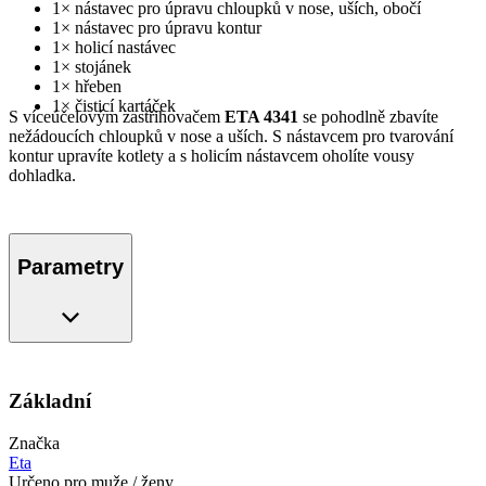
1× nástavec pro úpravu chloupků v nose, uších, obočí
1× nástavec pro úpravu kontur
1× holicí nastávec
1× stojánek
1× hřeben
1× čisticí kartáček
S víceúčelovým zastřihovačem
ETA 4341
se pohodlně zbavíte
nežádoucích chloupků v nose a uších. S nástavcem pro tvarování
kontur upravíte kotlety a s holicím nástavcem oholíte vousy
dohladka.
Parametry
Základní
Značka
Eta
Určeno pro muže / ženy