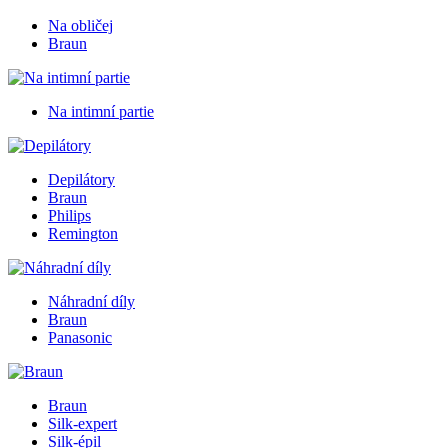
Na obličej
Braun
Na intimní partie
Depilátory
Braun
Philips
Remington
Náhradní díly
Braun
Panasonic
Braun
Silk-expert
Silk-épil