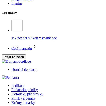
Plantur
Top články
Jak poznat silikon v kosmetice
Celý magazín
Přejít na menu
Domácí depilace
Pedikúra
Elektrické pilníky
Kotoučky pro strojky
Pilníky a pemzy
Krémy a masky