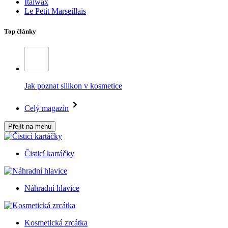
Italwax
Le Petit Marseillais
Top články
Jak poznat silikon v kosmetice
Celý magazín
Přejít na menu
Čisticí kartáčky
Náhradní hlavice
Kosmetická zrcátka