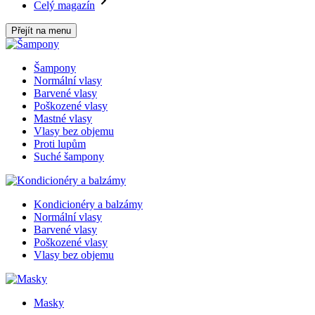
Celý magazín
Přejít na menu
Šampony
Normální vlasy
Barvené vlasy
Poškozené vlasy
Mastné vlasy
Vlasy bez objemu
Proti lupům
Suché šampony
Kondicionéry a balzámy
Normální vlasy
Barvené vlasy
Poškozené vlasy
Vlasy bez objemu
Masky