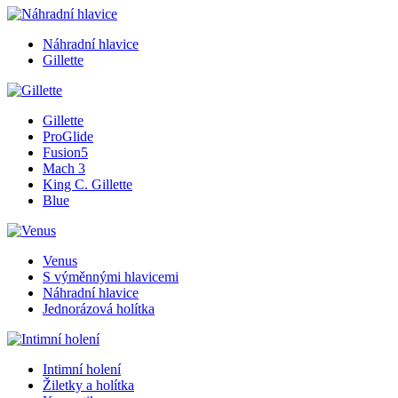
Náhradní hlavice
Gillette
Gillette
ProGlide
Fusion5
Mach 3
King C. Gillette
Blue
Venus
S výměnnými hlavicemi
Náhradní hlavice
Jednorázová holítka
Intimní holení
Žiletky a holítka