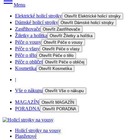
Menu
Elektrické holicí strojky
Otevřít
Elektrické holicí strojky
Dámské holicí strojky
Otevřít
Dámské holicí strojky
Zastřihovače
Otevřít
Zastřihovače
Žiletky a holítka
Otevřít
Žiletky a holítka
Péče o vousy
Otevřít
Péče o vousy
Péče o vlasy
Otevřít
Péče o vlasy
Péče o tělo
Otevřít
Péče o tělo
Péče o obličej
Otevřít
Péče o obličej
Kosmetika
Otevřít
Kosmetika
|
Vše o nákupu
Otevřít
Vše o nákupu
MAGAZÍN
Otevřít
MAGAZÍN
PORADNA
Otevřít
PORADNA
Holicí strojky na vousy
Planžetové