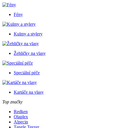
Fény
Kulmy a stylery
Žehličky na vlasy
Speciální péče
Kartáče na vlasy
Top značky
Redken
Olaplex
Alpecin
Tangle Teezer