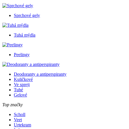
Sprchové gely
Tuhá mýdla
Peelingy
Deodoranty a antiperspiranty
Kuličkové
Ve spreji
Tuhé
Gelové
Top značky
Scholl
Veet
Urtekram