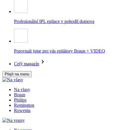
Profesionální IPL epilace v pohodlí domova
Porovnali jsme pro vás epilátory Braun + VIDEO
Celý magazín
Přejít na menu
Na vlasy
Braun
Philips
Remington
Rowenta