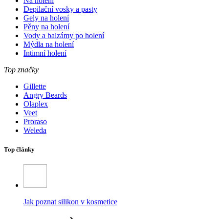
Na holení
Depilační vosky a pasty
Gely na holení
Pěny na holení
Vody a balzámy po holení
Mýdla na holení
Intimní holení
Top značky
Gillette
Angry Beards
Olaplex
Veet
Proraso
Weleda
Top články
Jak poznat silikon v kosmetice