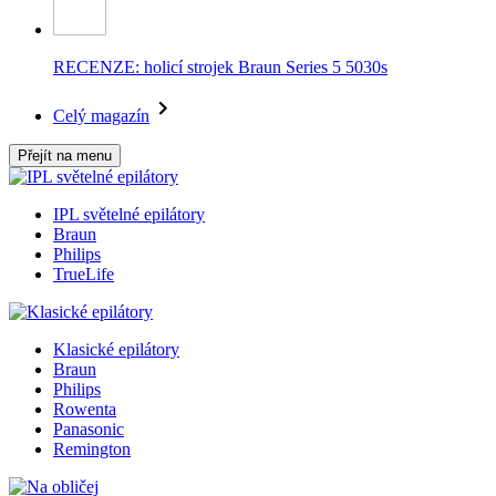
RECENZE: holicí strojek Braun Series 5 5030s
Celý magazín
Přejít na menu
IPL světelné epilátory
Braun
Philips
TrueLife
Klasické epilátory
Braun
Philips
Rowenta
Panasonic
Remington