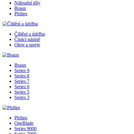
Náhradní díly
Braun
Philips
Čištění a údržba
Čisticí náplně
Oleje a spreje
Braun
Series 9
Series 8
Series 7
Series 6
Series 5
Series 3
Philips
OneBlade
Series 9000
Series 7000