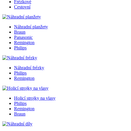
Frézkové
Cestovní
Náhradní planžety
Braun
Panasonic
Remington
Philips
Náhradní frézky
Philips
Remington
Holicí strojky na vlasy
Philips
Remington
Braun