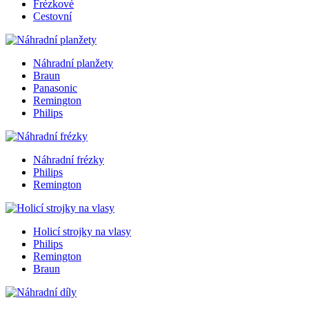
Frézkové
Cestovní
Náhradní planžety
Braun
Panasonic
Remington
Philips
Náhradní frézky
Philips
Remington
Holicí strojky na vlasy
Philips
Remington
Braun