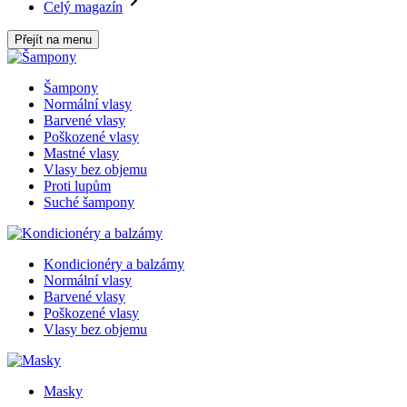
Celý magazín
Přejít na menu
Šampony
Normální vlasy
Barvené vlasy
Poškozené vlasy
Mastné vlasy
Vlasy bez objemu
Proti lupům
Suché šampony
Kondicionéry a balzámy
Normální vlasy
Barvené vlasy
Poškozené vlasy
Vlasy bez objemu
Masky