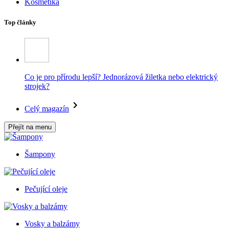
Kosmetika
Top články
Co je pro přírodu lepší? Jednorázová žiletka nebo elektrický
strojek?
Celý magazín
Přejít na menu
Šampony
Pečující oleje
Vosky a balzámy