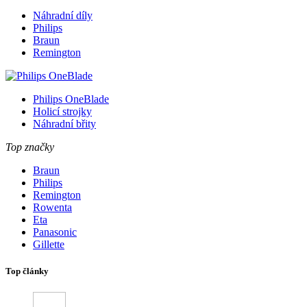
Náhradní díly
Philips
Braun
Remington
Philips OneBlade
Holicí strojky
Náhradní břity
Top značky
Braun
Philips
Remington
Rowenta
Eta
Panasonic
Gillette
Top články