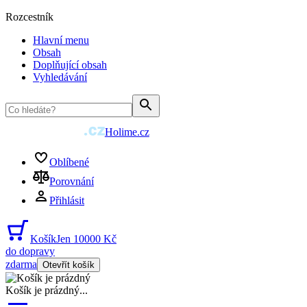
Rozcestník
Hlavní menu
Obsah
Doplňující obsah
Vyhledávání
Holime.cz
Oblíbené
Porovnání
Přihlásit
Košík
Jen 10000 Kč
do dopravy
zdarma
Otevřít košík
Košík je prázdný
...