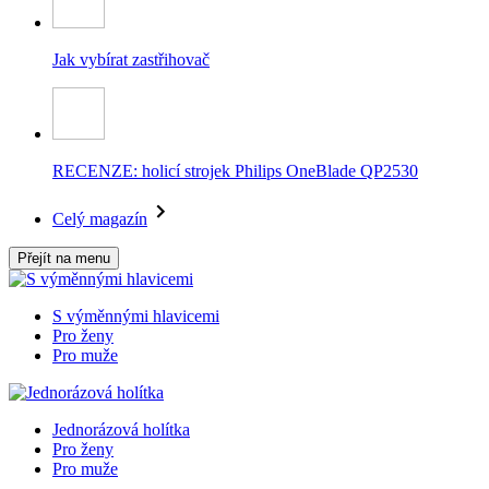
Jak vybírat zastřihovač
RECENZE: holicí strojek Philips OneBlade QP2530
Celý magazín
Přejít na menu
S výměnnými hlavicemi
Pro ženy
Pro muže
Jednorázová holítka
Pro ženy
Pro muže