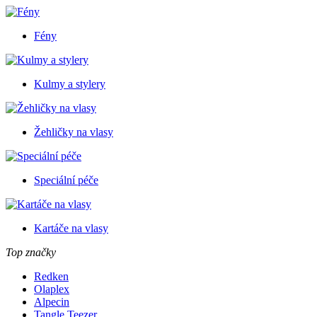
Fény
Kulmy a stylery
Žehličky na vlasy
Speciální péče
Kartáče na vlasy
Top značky
Redken
Olaplex
Alpecin
Tangle Teezer