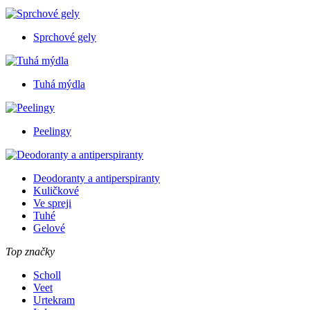
Sprchové gely
Tuhá mýdla
Peelingy
Deodoranty a antiperspiranty
Kuličkové
Ve spreji
Tuhé
Gelové
Top značky
Scholl
Veet
Urtekram