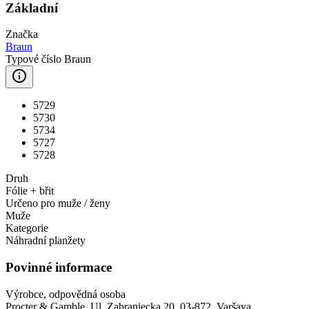
Základní
Značka
Braun
Typové číslo Braun
5729
5730
5734
5727
5728
Druh
Fólie + břit
Určeno pro muže / ženy
Muže
Kategorie
Náhradní planžety
Povinné informace
Výrobce, odpovědná osoba
Procter & Gamble, Ul. Zabraniecka 20, 03-872, Varšava,