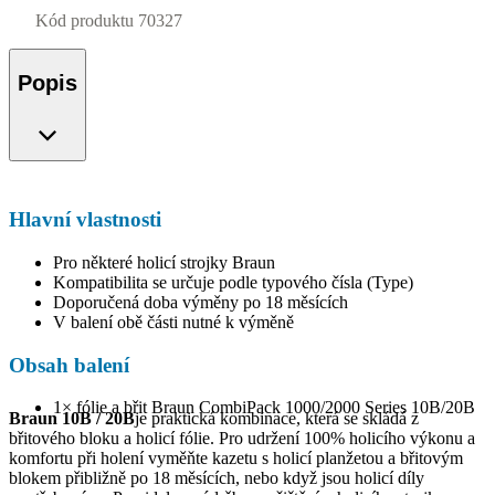
Kód produktu
70327
Popis
Hlavní vlastnosti
Pro některé holicí strojky Braun
Kompatibilita se určuje podle typového čísla (Type)
Doporučená doba výměny po 18 měsících
V balení obě části nutné k výměně
Obsah balení
1× fólie a břit Braun CombiPack 1000/2000 Series 10B/20B
Braun 10B / 20B
je praktická kombinace, která se skládá z
břitového bloku a holicí fólie. Pro udržení 100% holicího výkonu a
komfortu při holení vyměňte kazetu s holicí planžetou a břitovým
blokem přibližně po 18 měsících, nebo když jsou holicí díly