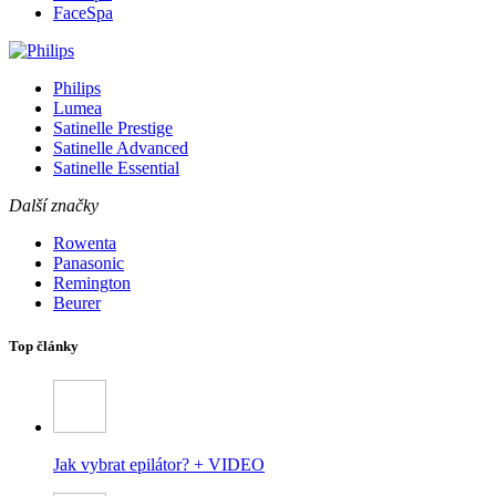
FaceSpa
Philips
Lumea
Satinelle Prestige
Satinelle Advanced
Satinelle Essential
Další značky
Rowenta
Panasonic
Remington
Beurer
Top články
Jak vybrat epilátor? + VIDEO