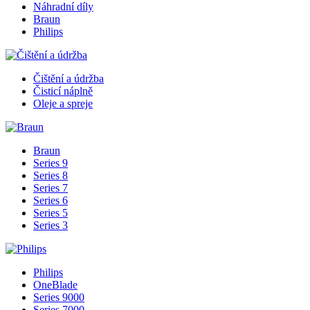
Náhradní díly
Braun
Philips
Čištění a údržba
Čisticí náplně
Oleje a spreje
Braun
Series 9
Series 8
Series 7
Series 6
Series 5
Series 3
Philips
OneBlade
Series 9000
Series 7000