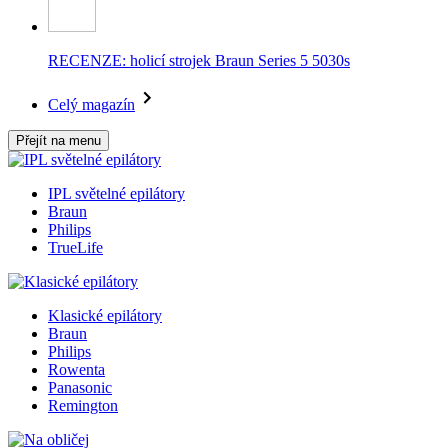
RECENZE: holicí strojek Braun Series 5 5030s
Celý magazín
Přejít na menu
IPL světelné epilátory
Braun
Philips
TrueLife
Klasické epilátory
Braun
Philips
Rowenta
Panasonic
Remington