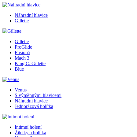
Náhradní hlavice
Gillette
Gillette
ProGlide
Fusion5
Mach 3
King C. Gillette
Blue
Venus
S výměnnými hlavicemi
Náhradní hlavice
Jednorázová holítka
Intimní holení
Žiletky a holítka