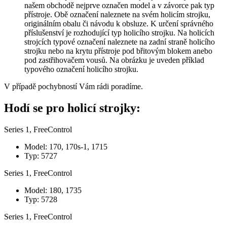
našem obchodě nejprve označen model a v závorce pak typ
přístroje. Obě označení naleznete na svém holicím strojku,
originálním obalu či návodu k obsluze. K určení správného
příslušenství je rozhodující typ holicího strojku. Na holicích
strojcích typové označení naleznete na zadní straně holicího
strojku nebo na krytu přístroje pod břitovým blokem anebo
pod zastřihovačem vousů. Na obrázku je uveden příklad
typového označení holicího strojku.
V případě pochybností Vám rádi poradíme.
Hodí se pro holicí strojky:
Series 1, FreeControl
Model: 170, 170s-1, 1715
Typ: 5727
Series 1, FreeControl
Model: 180, 1735
Typ: 5728
Series 1, FreeControl