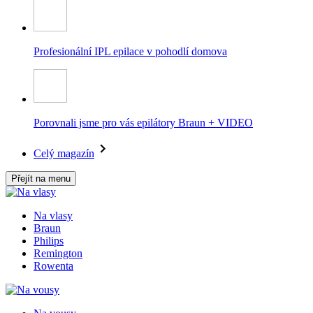
Profesionální IPL epilace v pohodlí domova
Porovnali jsme pro vás epilátory Braun + VIDEO
Celý magazín
Přejít na menu
Na vlasy
Braun
Philips
Remington
Rowenta