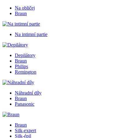
Na obličej
Braun
Na intimní partie
Depilátory
Braun
Philips
Remington
Náhradní díly
Braun
Panasonic
Braun
Silk-expert
Silk-épil