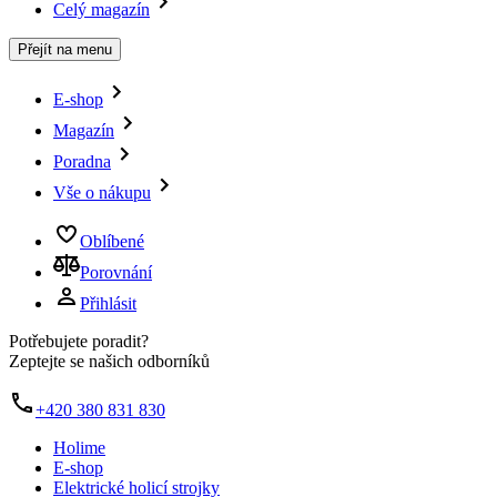
Celý magazín
Přejít na menu
E-shop
Magazín
Poradna
Vše o nákupu
Oblíbené
Porovnání
Přihlásit
Potřebujete poradit?
Zeptejte se našich odborníků
+420 380 831 830
Holime
E-shop
Elektrické holicí strojky