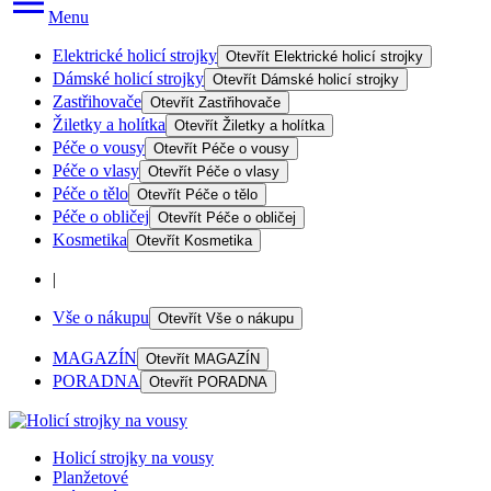
Menu
Elektrické holicí strojky
Otevřít
Elektrické holicí strojky
Dámské holicí strojky
Otevřít
Dámské holicí strojky
Zastřihovače
Otevřít
Zastřihovače
Žiletky a holítka
Otevřít
Žiletky a holítka
Péče o vousy
Otevřít
Péče o vousy
Péče o vlasy
Otevřít
Péče o vlasy
Péče o tělo
Otevřít
Péče o tělo
Péče o obličej
Otevřít
Péče o obličej
Kosmetika
Otevřít
Kosmetika
|
Vše o nákupu
Otevřít
Vše o nákupu
MAGAZÍN
Otevřít
MAGAZÍN
PORADNA
Otevřít
PORADNA
Holicí strojky na vousy
Planžetové