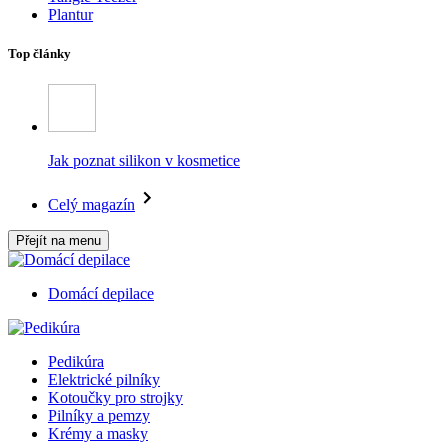
Plantur
Top články
Jak poznat silikon v kosmetice
Celý magazín
Přejít na menu
Domácí depilace
Pedikúra
Elektrické pilníky
Kotoučky pro strojky
Pilníky a pemzy
Krémy a masky