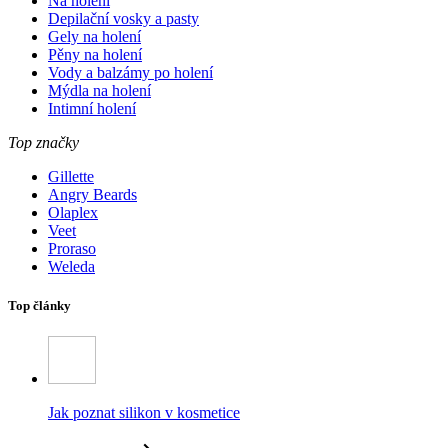
Na holení
Depilační vosky a pasty
Gely na holení
Pěny na holení
Vody a balzámy po holení
Mýdla na holení
Intimní holení
Top značky
Gillette
Angry Beards
Olaplex
Veet
Proraso
Weleda
Top články
Jak poznat silikon v kosmetice