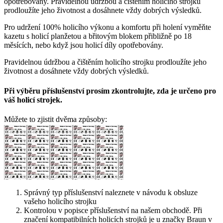
opotřebovány. Pravidelnou údržbou a čištěním holicího strojku
prodloužíte jeho životnost a dosáhnete vždy dobrých výsledků.
Pro udržení 100% holicího výkonu a komfortu při holení vyměňte
kazetu s holicí planžetou a břitovým blokem přibližně po 18
měsících, nebo když jsou holicí díly opotřebovány.
Pravidelnou údržbou a čištěním holicího strojku prodloužíte jeho
životnost a dosáhnete vždy dobrých výsledků.
Při výběru příslušenství prosím zkontrolujte, zda je určeno pro
váš holicí strojek.
Můžete to zjistit dvěma způsoby:
Správný typ příslušenství naleznete v návodu k obsluze
vašeho holicího strojku
Kontrolou v popisce příslušenství na našem obchodě. Při
značení kompatibilních holicích strojků je u značky Braun v