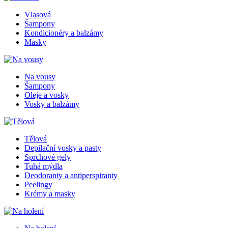
Vlasová
Šampony
Kondicionéry a balzámy
Masky
Na vousy
Šampony
Oleje a vosky
Vosky a balzámy
Tělová
Depilační vosky a pasty
Sprchové gely
Tuhá mýdla
Deodoranty a antiperspiranty
Peelingy
Krémy a masky