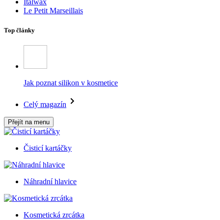
Italwax
Le Petit Marseillais
Top články
Jak poznat silikon v kosmetice
Celý magazín
Přejít na menu
Čisticí kartáčky
Náhradní hlavice
Kosmetická zrcátka