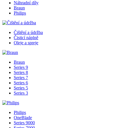
Náhradní díly
Braun
Philips
Čištění a údržba
Čisticí náplně
Oleje a spreje
Braun
Series 9
Series 8
Series 7
Series 6
Series 5
Series 3
Philips
OneBlade
Series 9000
Series 7000