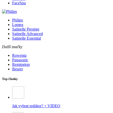
FaceSpa
Philips
Lumea
Satinelle Prestige
Satinelle Advanced
Satinelle Essential
Další značky
Rowenta
Panasonic
Remington
Beurer
Top články
Jak vybrat epilátor? + VIDEO