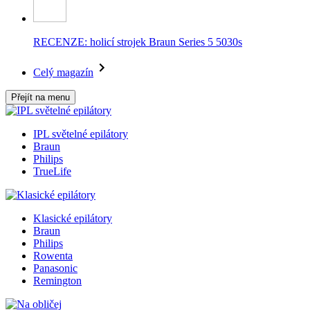
RECENZE: holicí strojek Braun Series 5 5030s
Celý magazín
Přejít na menu
IPL světelné epilátory
Braun
Philips
TrueLife
Klasické epilátory
Braun
Philips
Rowenta
Panasonic
Remington