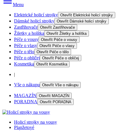
Menu
Elektrické holicí strojky
Otevřít
Elektrické holicí strojky
Dámské holicí strojky
Otevřít
Dámské holicí strojky
Zastřihovače
Otevřít
Zastřihovače
Žiletky a holítka
Otevřít
Žiletky a holítka
Péče o vousy
Otevřít
Péče o vousy
Péče o vlasy
Otevřít
Péče o vlasy
Péče o tělo
Otevřít
Péče o tělo
Péče o obličej
Otevřít
Péče o obličej
Kosmetika
Otevřít
Kosmetika
|
Vše o nákupu
Otevřít
Vše o nákupu
MAGAZÍN
Otevřít
MAGAZÍN
PORADNA
Otevřít
PORADNA
Holicí strojky na vousy
Planžetové