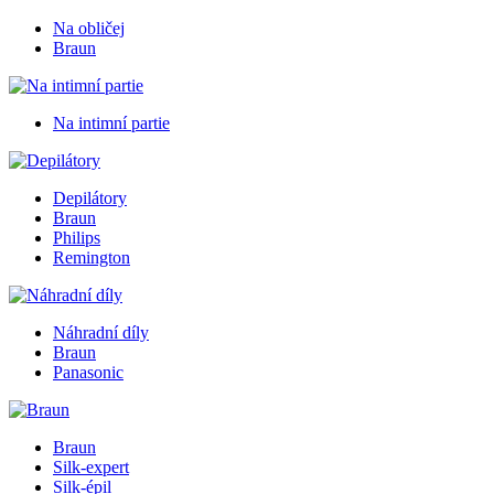
Na obličej
Braun
Na intimní partie
Depilátory
Braun
Philips
Remington
Náhradní díly
Braun
Panasonic
Braun
Silk-expert
Silk-épil