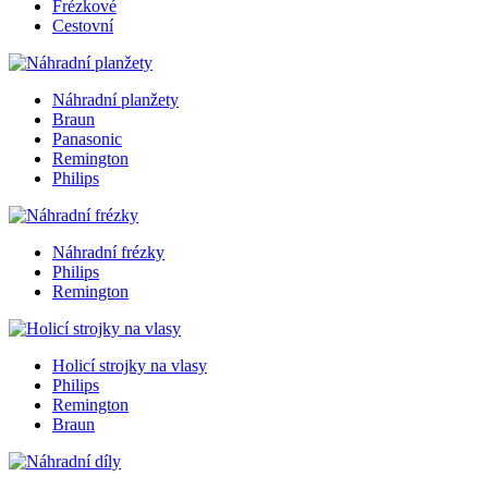
Frézkové
Cestovní
Náhradní planžety
Braun
Panasonic
Remington
Philips
Náhradní frézky
Philips
Remington
Holicí strojky na vlasy
Philips
Remington
Braun