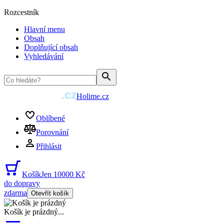
Rozcestník
Hlavní menu
Obsah
Doplňující obsah
Vyhledávání
Holime.cz
Oblíbené
Porovnání
Přihlásit
Košík
Jen 10000 Kč
do dopravy
zdarma
Otevřít košík
Košík je prázdný
...