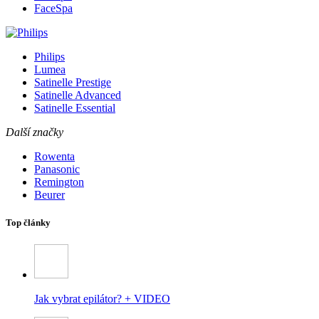
FaceSpa
Philips
Lumea
Satinelle Prestige
Satinelle Advanced
Satinelle Essential
Další značky
Rowenta
Panasonic
Remington
Beurer
Top články
Jak vybrat epilátor? + VIDEO