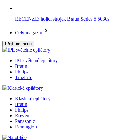
RECENZE: holicí strojek Braun Series 5 5030s
Celý magazín
Přejít na menu
IPL světelné epilátory
Braun
Philips
TrueLife
Klasické epilátory
Braun
Philips
Rowenta
Panasonic
Remington