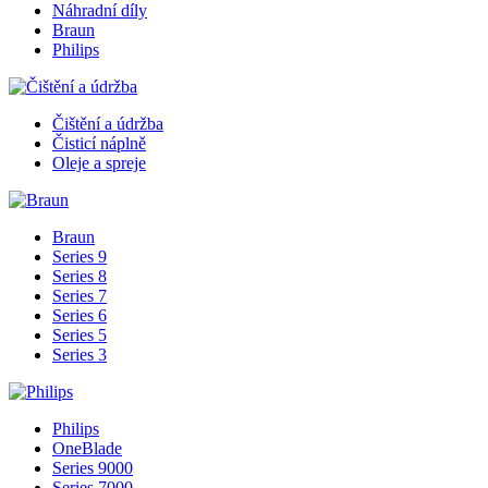
Náhradní díly
Braun
Philips
Čištění a údržba
Čisticí náplně
Oleje a spreje
Braun
Series 9
Series 8
Series 7
Series 6
Series 5
Series 3
Philips
OneBlade
Series 9000
Series 7000