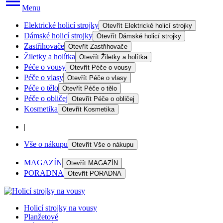
Menu
Elektrické holicí strojky
Otevřít
Elektrické holicí strojky
Dámské holicí strojky
Otevřít
Dámské holicí strojky
Zastřihovače
Otevřít
Zastřihovače
Žiletky a holítka
Otevřít
Žiletky a holítka
Péče o vousy
Otevřít
Péče o vousy
Péče o vlasy
Otevřít
Péče o vlasy
Péče o tělo
Otevřít
Péče o tělo
Péče o obličej
Otevřít
Péče o obličej
Kosmetika
Otevřít
Kosmetika
|
Vše o nákupu
Otevřít
Vše o nákupu
MAGAZÍN
Otevřít
MAGAZÍN
PORADNA
Otevřít
PORADNA
Holicí strojky na vousy
Planžetové