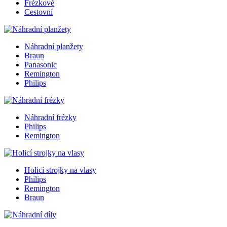
Frézkové
Cestovní
Náhradní planžety
Braun
Panasonic
Remington
Philips
Náhradní frézky
Philips
Remington
Holicí strojky na vlasy
Philips
Remington
Braun