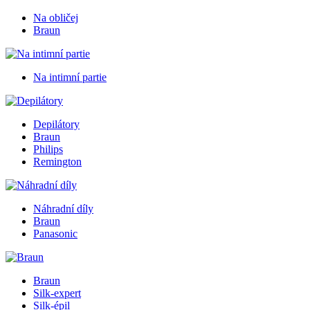
Na obličej
Braun
Na intimní partie
Depilátory
Braun
Philips
Remington
Náhradní díly
Braun
Panasonic
Braun
Silk-expert
Silk-épil