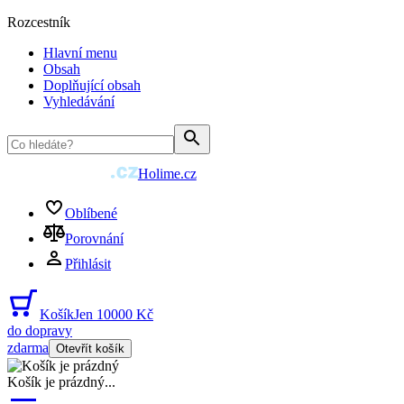
Rozcestník
Hlavní menu
Obsah
Doplňující obsah
Vyhledávání
Holime.cz
Oblíbené
Porovnání
Přihlásit
Košík
Jen 10000 Kč
do dopravy
zdarma
Otevřít košík
Košík je prázdný
...