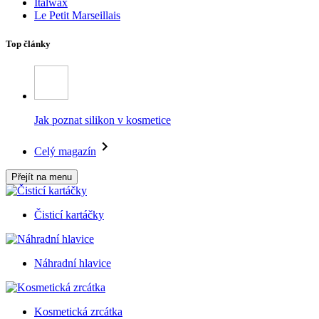
Italwax
Le Petit Marseillais
Top články
Jak poznat silikon v kosmetice
Celý magazín
Přejít na menu
Čisticí kartáčky
Náhradní hlavice
Kosmetická zrcátka