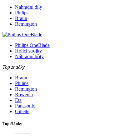
Náhradní díly
Philips
Braun
Remington
Philips OneBlade
Holicí strojky
Náhradní břity
Top značky
Braun
Philips
Remington
Rowenta
Eta
Panasonic
Gillette
Top články