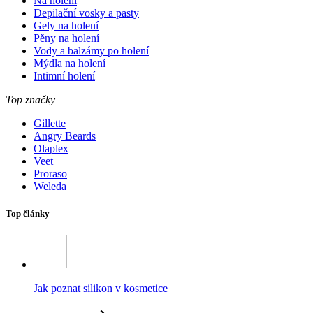
Na holení
Depilační vosky a pasty
Gely na holení
Pěny na holení
Vody a balzámy po holení
Mýdla na holení
Intimní holení
Top značky
Gillette
Angry Beards
Olaplex
Veet
Proraso
Weleda
Top články
Jak poznat silikon v kosmetice