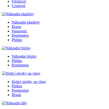
Frézkové
Cestovní
Náhradní planžety
Braun
Panasonic
Remington
Philips
Náhradní frézky
Philips
Remington
Holicí strojky na vlasy
Philips
Remington
Braun