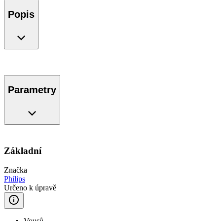
Popis
Parametry
Základní
Značka
Philips
Určeno k úpravě
Vousů