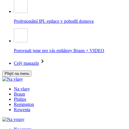
Profesionální IPL epilace v pohodlí domova
Porovnali jsme pro vás epilátory Braun + VIDEO
Celý magazín
Přejít na menu
Na vlasy
Braun
Philips
Remington
Rowenta