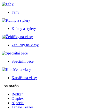
Fény
Kulmy a stylery
Žehličky na vlasy
Speciální péče
Kartáče na vlasy
Top značky
Redken
Olaplex
Alpecin
Tangle Teezer