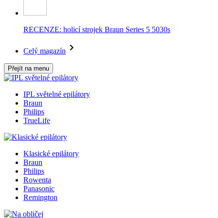
RECENZE: holicí strojek Braun Series 5 5030s
Celý magazín
Přejít na menu
IPL světelné epilátory
Braun
Philips
TrueLife
Klasické epilátory
Braun
Philips
Rowenta
Panasonic
Remington