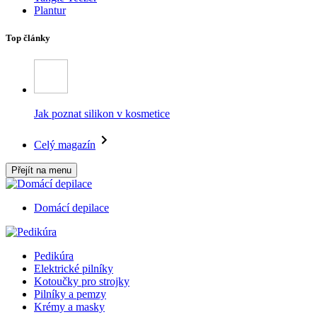
Plantur
Top články
Jak poznat silikon v kosmetice
Celý magazín
Přejít na menu
Domácí depilace
Pedikúra
Elektrické pilníky
Kotoučky pro strojky
Pilníky a pemzy
Krémy a masky