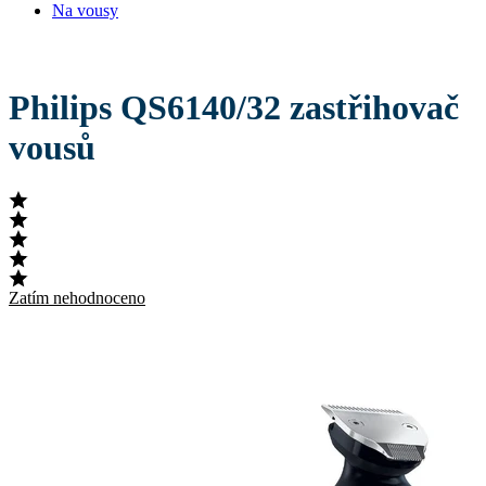
Na vousy
Philips QS6140/32 zastřihovač
vousů
Zatím nehodnoceno