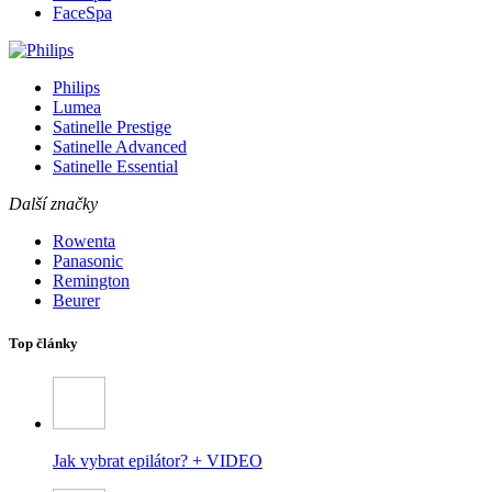
FaceSpa
Philips
Lumea
Satinelle Prestige
Satinelle Advanced
Satinelle Essential
Další značky
Rowenta
Panasonic
Remington
Beurer
Top články
Jak vybrat epilátor? + VIDEO