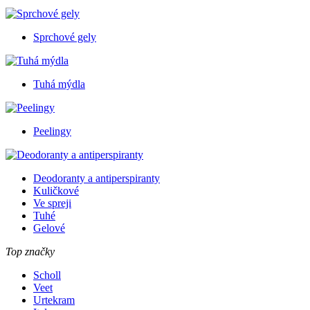
Sprchové gely
Tuhá mýdla
Peelingy
Deodoranty a antiperspiranty
Kuličkové
Ve spreji
Tuhé
Gelové
Top značky
Scholl
Veet
Urtekram