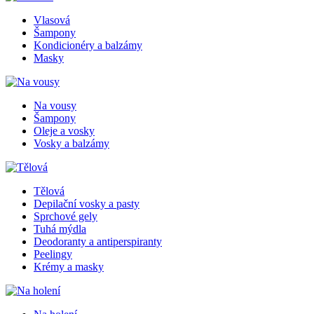
Vlasová
Šampony
Kondicionéry a balzámy
Masky
Na vousy
Šampony
Oleje a vosky
Vosky a balzámy
Tělová
Depilační vosky a pasty
Sprchové gely
Tuhá mýdla
Deodoranty a antiperspiranty
Peelingy
Krémy a masky