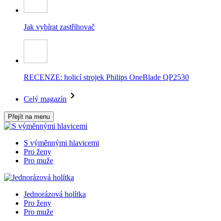
Jak vybírat zastřihovač
RECENZE: holicí strojek Philips OneBlade QP2530
Celý magazín
Přejít na menu
S výměnnými hlavicemi
Pro ženy
Pro muže
Jednorázová holítka
Pro ženy
Pro muže