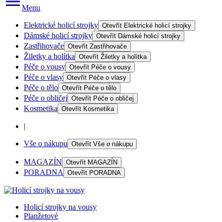
Menu
Elektrické holicí strojky
Otevřít
Elektrické holicí strojky
Dámské holicí strojky
Otevřít
Dámské holicí strojky
Zastřihovače
Otevřít
Zastřihovače
Žiletky a holítka
Otevřít
Žiletky a holítka
Péče o vousy
Otevřít
Péče o vousy
Péče o vlasy
Otevřít
Péče o vlasy
Péče o tělo
Otevřít
Péče o tělo
Péče o obličej
Otevřít
Péče o obličej
Kosmetika
Otevřít
Kosmetika
|
Vše o nákupu
Otevřít
Vše o nákupu
MAGAZÍN
Otevřít
MAGAZÍN
PORADNA
Otevřít
PORADNA
Holicí strojky na vousy
Planžetové