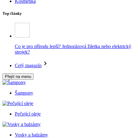
Kosmetika
Top články
Co je pro přírodu lepší? Jednorázová žiletka nebo elektrický
strojek?
Celý magazín
Přejít na menu
Šampony
Pečující oleje
Vosky a balzámy