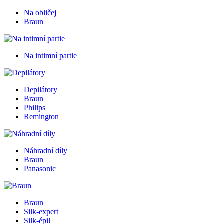
Na obličej
Braun
Na intimní partie
Depilátory
Braun
Philips
Remington
Náhradní díly
Braun
Panasonic
Braun
Silk-expert
Silk-épil