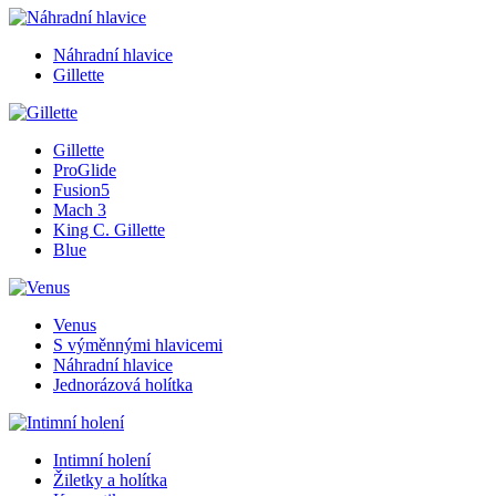
Náhradní hlavice
Gillette
Gillette
ProGlide
Fusion5
Mach 3
King C. Gillette
Blue
Venus
S výměnnými hlavicemi
Náhradní hlavice
Jednorázová holítka
Intimní holení
Žiletky a holítka