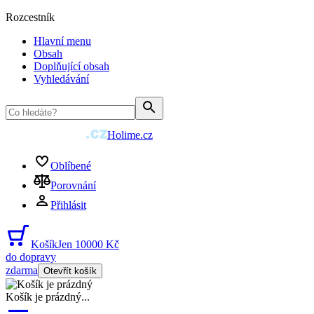
Rozcestník
Hlavní menu
Obsah
Doplňující obsah
Vyhledávání
Holime.cz
Oblíbené
Porovnání
Přihlásit
Košík
Jen 10000 Kč
do dopravy
zdarma
Otevřít košík
Košík je prázdný
...