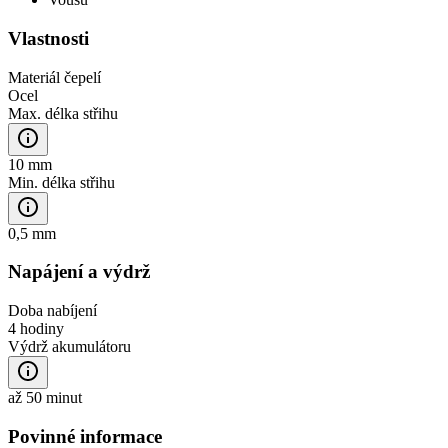
Vlastnosti
Materiál čepelí
Ocel
Max. délka střihu
10 mm
Min. délka střihu
0,5 mm
Napájení a výdrž
Doba nabíjení
4 hodiny
Výdrž akumulátoru
až 50 minut
Povinné informace