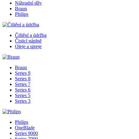
Náhradní díly
Braun
Philips
Čištění a údržba
Čisticí náplně
Oleje a spreje
Braun
Series 9
Series 8
Series 7
Series 6
Series 5
Series 3
Philips
OneBlade
Series 9000
Series 7000