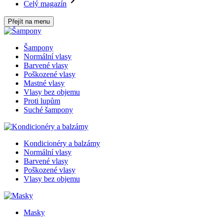
Celý magazín
Přejít na menu
Šampony
Normální vlasy
Barvené vlasy
Poškozené vlasy
Mastné vlasy
Vlasy bez objemu
Proti lupům
Suché šampony
Kondicionéry a balzámy
Normální vlasy
Barvené vlasy
Poškozené vlasy
Vlasy bez objemu
Masky