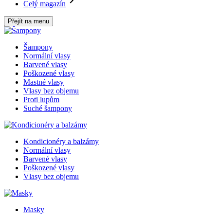
Celý magazín
Přejít na menu
Šampony
Normální vlasy
Barvené vlasy
Poškozené vlasy
Mastné vlasy
Vlasy bez objemu
Proti lupům
Suché šampony
Kondicionéry a balzámy
Normální vlasy
Barvené vlasy
Poškozené vlasy
Vlasy bez objemu
Masky