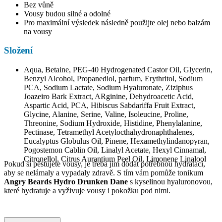
Bez vůně
Vousy budou silné a odolné
Pro maximální výsledek následně použijte olej nebo balzám
na vousy
Složení
Aqua, Betaine, PEG-40 Hydrogenated Castor Oil, Glycerin,
Benzyl Alcohol, Propanediol, parfum, Erythritol, Sodium
PCA, Sodium Lactate, Sodium Hyaluronate, Ziziphus
Joazeiro Bark Extract, ARginine, Dehydroacetic Acid,
Aspartic Acid, PCA, Hibiscus Sabdariffa Fruit Extract,
Glycine, Alanine, Serine, Valine, Isoleucine, Proline,
Threonine, Sodium Hydroxide, Histidine, Phenylalanine,
Pectinase, Tetramethyl Acetylocthahydronaphthalenes,
Eucalyptus Globulus Oil, Pinene, Hexamethylindanopyran,
Pogostemon Cablin Oil, Linalyl Acetate, Hexyl Cinnamal,
Citronellol, Citrus Aurantium Peel Oil, Limonene Linalool
Pokud si pěstujete vousy, je třeba jim dodat potřebnou hydrataci,
aby se nelámaly a vypadaly zdravě. S tím vám pomůže tonikum
Angry Beards Hydro Drunken Dane
s kyselinou hyaluronovou,
které hydratuje a vyživuje vousy i pokožku pod nimi.