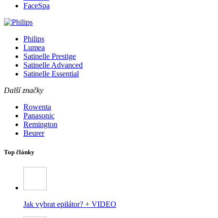
FaceSpa
Philips
Lumea
Satinelle Prestige
Satinelle Advanced
Satinelle Essential
Další značky
Rowenta
Panasonic
Remington
Beurer
Top články
Jak vybrat epilátor? + VIDEO