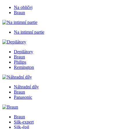
Na obličej
Braun
Na intimní partie
Depilátory
Braun
Philips
Remington
Náhradní díly
Braun
Panasonic
Braun
Silk-expert
Silk-épil