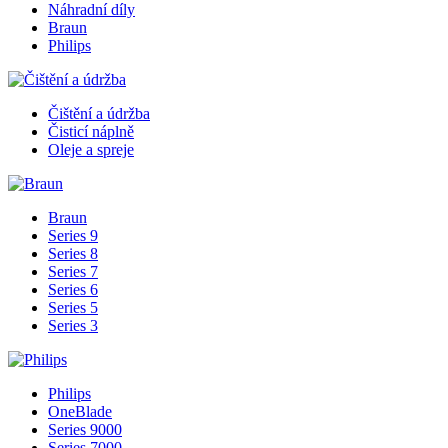
Náhradní díly
Braun
Philips
Čištění a údržba
Čisticí náplně
Oleje a spreje
Braun
Series 9
Series 8
Series 7
Series 6
Series 5
Series 3
Philips
OneBlade
Series 9000
Series 7000