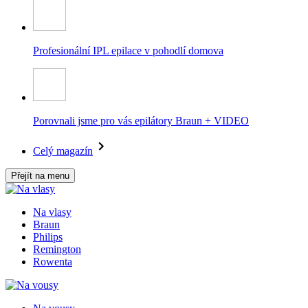
Profesionální IPL epilace v pohodlí domova
Porovnali jsme pro vás epilátory Braun + VIDEO
Celý magazín
Přejít na menu
Na vlasy
Braun
Philips
Remington
Rowenta