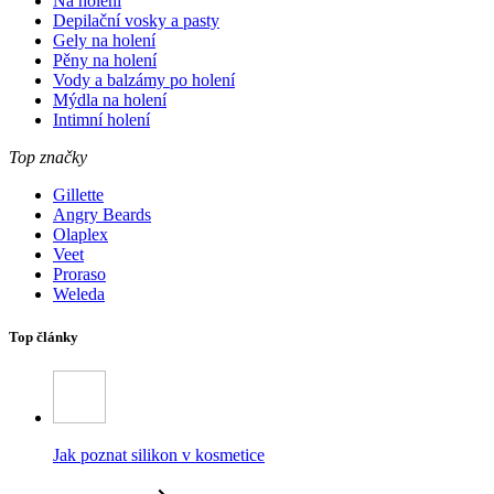
Na holení
Depilační vosky a pasty
Gely na holení
Pěny na holení
Vody a balzámy po holení
Mýdla na holení
Intimní holení
Top značky
Gillette
Angry Beards
Olaplex
Veet
Proraso
Weleda
Top články
Jak poznat silikon v kosmetice