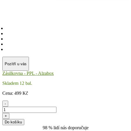
Pozítří u vás
Zásilkovna - PPL - Alzabox
Skladem 12 bal.
Cena:
499
Kč
-
+
Do košíku
98 % lidí nás doporučuje