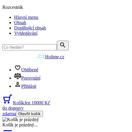
Rozcestník
Hlavní menu
Obsah
Doplňující obsah
Vyhledávání
Holime.cz
Oblíbené
Porovnání
Přihlásit
Košík
Jen 10000 Kč
do dopravy
zdarma
Otevřít košík
Košík je prázdný
...