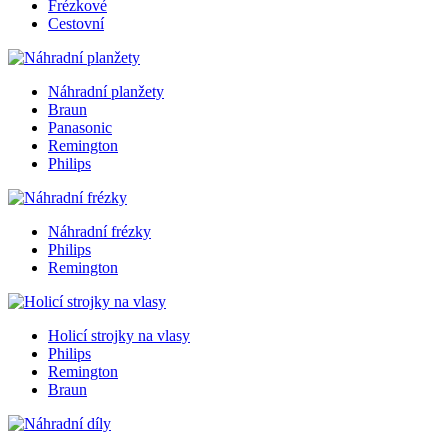
Frézkové
Cestovní
Náhradní planžety
Braun
Panasonic
Remington
Philips
Náhradní frézky
Philips
Remington
Holicí strojky na vlasy
Philips
Remington
Braun