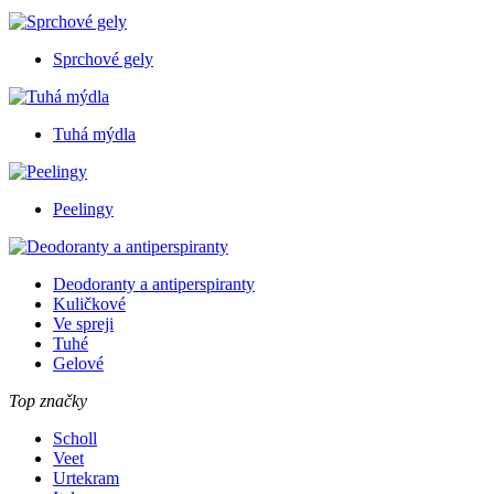
Sprchové gely
Tuhá mýdla
Peelingy
Deodoranty a antiperspiranty
Kuličkové
Ve spreji
Tuhé
Gelové
Top značky
Scholl
Veet
Urtekram