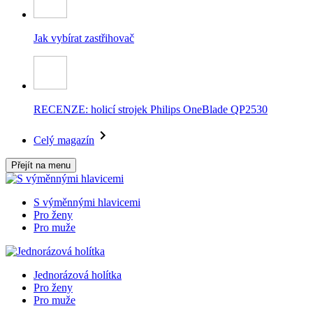
Jak vybírat zastřihovač
RECENZE: holicí strojek Philips OneBlade QP2530
Celý magazín
Přejít na menu
S výměnnými hlavicemi
Pro ženy
Pro muže
Jednorázová holítka
Pro ženy
Pro muže