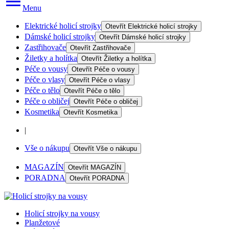
Menu
Elektrické holicí strojky
Otevřít
Elektrické holicí strojky
Dámské holicí strojky
Otevřít
Dámské holicí strojky
Zastřihovače
Otevřít
Zastřihovače
Žiletky a holítka
Otevřít
Žiletky a holítka
Péče o vousy
Otevřít
Péče o vousy
Péče o vlasy
Otevřít
Péče o vlasy
Péče o tělo
Otevřít
Péče o tělo
Péče o obličej
Otevřít
Péče o obličej
Kosmetika
Otevřít
Kosmetika
|
Vše o nákupu
Otevřít
Vše o nákupu
MAGAZÍN
Otevřít
MAGAZÍN
PORADNA
Otevřít
PORADNA
Holicí strojky na vousy
Planžetové