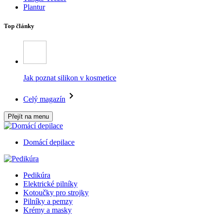
Plantur
Top články
Jak poznat silikon v kosmetice
Celý magazín
Přejít na menu
Domácí depilace
Pedikúra
Elektrické pilníky
Kotoučky pro strojky
Pilníky a pemzy
Krémy a masky