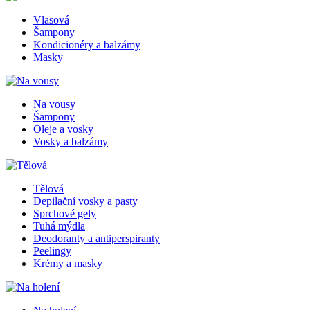
Vlasová
Šampony
Kondicionéry a balzámy
Masky
Na vousy
Šampony
Oleje a vosky
Vosky a balzámy
Tělová
Depilační vosky a pasty
Sprchové gely
Tuhá mýdla
Deodoranty a antiperspiranty
Peelingy
Krémy a masky