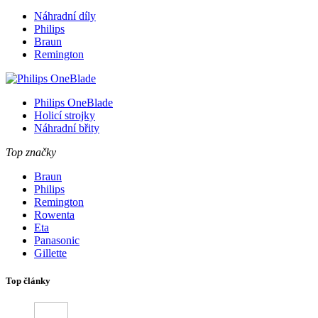
Náhradní díly
Philips
Braun
Remington
Philips OneBlade
Holicí strojky
Náhradní břity
Top značky
Braun
Philips
Remington
Rowenta
Eta
Panasonic
Gillette
Top články