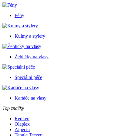
Fény
Kulmy a stylery
Žehličky na vlasy
Speciální péče
Kartáče na vlasy
Top značky
Redken
Olaplex
Alpecin
Tangle Teezer