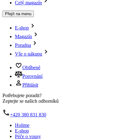
Celý magazín
Přejít na menu
E-shop
Magazín
Poradna
Vše o nákupu
Oblíbené
Porovnání
Přihlásit
Potřebujete poradit?
Zeptejte se našich odborníků
+420 380 831 830
Holime
E-shop
Péče o vousy