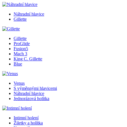
Náhradní hlavice
Gillette
Gillette
ProGlide
Fusion5
Mach 3
King C. Gillette
Blue
Venus
S výměnnými hlavicemi
Náhradní hlavice
Jednorázová holítka
Intimní holení
Žiletky a holítka