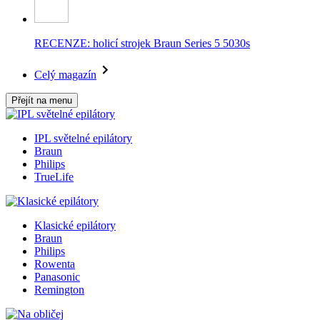
RECENZE: holicí strojek Braun Series 5 5030s
Celý magazín
Přejít na menu
IPL světelné epilátory
Braun
Philips
TrueLife
Klasické epilátory
Braun
Philips
Rowenta
Panasonic
Remington