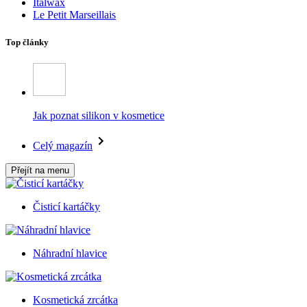
Italwax
Le Petit Marseillais
Top články
Jak poznat silikon v kosmetice
Celý magazín
Přejít na menu
Čisticí kartáčky
Náhradní hlavice
Kosmetická zrcátka