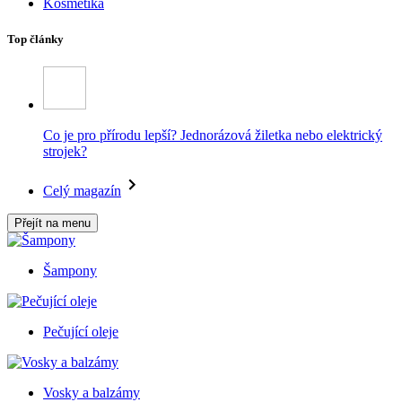
Kosmetika
Top články
Co je pro přírodu lepší? Jednorázová žiletka nebo elektrický
strojek?
Celý magazín
Přejít na menu
Šampony
Pečující oleje
Vosky a balzámy