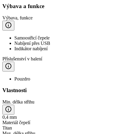
Výbava a funkce
Výbava, funkce
Samoostřicí čepele
Nabíjení přes USB
Indikátor nabíjení
Příslušenství v balení
Pouzdro
Vlastnosti
Min. délka střihu
0,4 mm
Materiál čepelí
Titan
Max. délka střihu