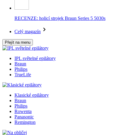
RECENZE: holicí strojek Braun Series 5 5030s
Celý magazín
Přejít na menu
IPL světelné epilátory
Braun
Philips
TrueLife
Klasické epilátory
Braun
Philips
Rowenta
Panasonic
Remington