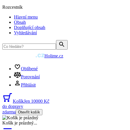
Rozcestník
Hlavní menu
Obsah
Doplňující obsah
Vyhledávání
Holime.cz
Oblíbené
Porovnání
Přihlásit
Košík
Jen 10000 Kč
do dopravy
zdarma
Otevřít košík
Košík je prázdný
...