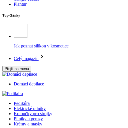
Plantur
Top články
Jak poznat silikon v kosmetice
Celý magazín
Přejít na menu
Domácí depilace
Pedikúra
Elektrické pilníky
Kotoučky pro strojky
Pilníky a pemzy
Krémy a masky