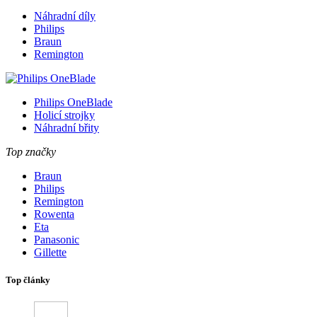
Náhradní díly
Philips
Braun
Remington
Philips OneBlade
Holicí strojky
Náhradní břity
Top značky
Braun
Philips
Remington
Rowenta
Eta
Panasonic
Gillette
Top články