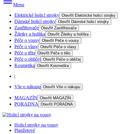
Menu
Elektrické holicí strojky
Otevřít
Elektrické holicí strojky
Dámské holicí strojky
Otevřít
Dámské holicí strojky
Zastřihovače
Otevřít
Zastřihovače
Žiletky a holítka
Otevřít
Žiletky a holítka
Péče o vousy
Otevřít
Péče o vousy
Péče o vlasy
Otevřít
Péče o vlasy
Péče o tělo
Otevřít
Péče o tělo
Péče o obličej
Otevřít
Péče o obličej
Kosmetika
Otevřít
Kosmetika
|
Vše o nákupu
Otevřít
Vše o nákupu
MAGAZÍN
Otevřít
MAGAZÍN
PORADNA
Otevřít
PORADNA
Holicí strojky na vousy
Planžetové