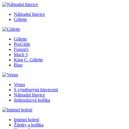
Náhradní hlavice
Gillette
Gillette
ProGlide
Fusion5
Mach 3
King C. Gillette
Blue
Venus
S výměnnými hlavicemi
Náhradní hlavice
Jednorázová holítka
Intimní holení
Žiletky a holítka