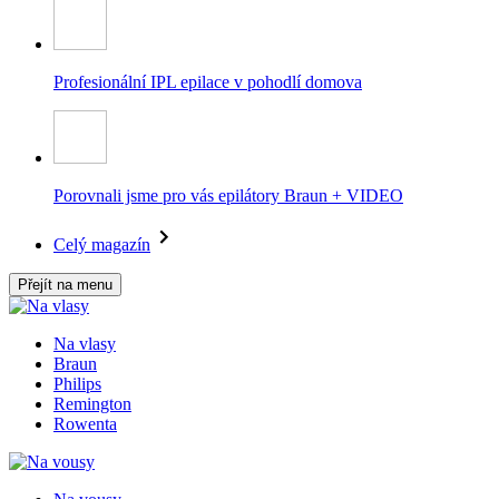
Profesionální IPL epilace v pohodlí domova
Porovnali jsme pro vás epilátory Braun + VIDEO
Celý magazín
Přejít na menu
Na vlasy
Braun
Philips
Remington
Rowenta