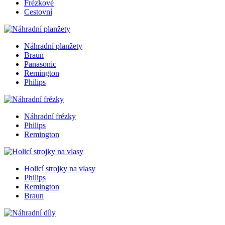
Frézkové
Cestovní
Náhradní planžety
Braun
Panasonic
Remington
Philips
Náhradní frézky
Philips
Remington
Holicí strojky na vlasy
Philips
Remington
Braun