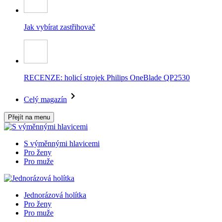
Jak vybírat zastřihovač
RECENZE: holicí strojek Philips OneBlade QP2530
Celý magazín
Přejít na menu
S výměnnými hlavicemi
Pro ženy
Pro muže
Jednorázová holítka
Pro ženy
Pro muže