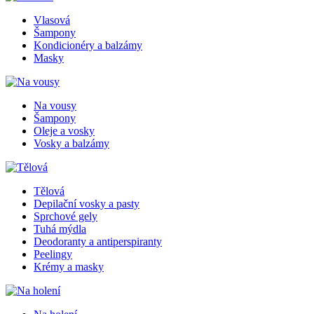
Vlasová
Šampony
Kondicionéry a balzámy
Masky
Na vousy
Šampony
Oleje a vosky
Vosky a balzámy
Tělová
Depilační vosky a pasty
Sprchové gely
Tuhá mýdla
Deodoranty a antiperspiranty
Peelingy
Krémy a masky