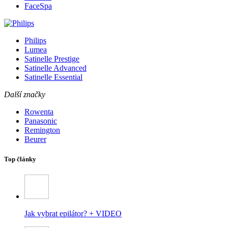
FaceSpa
Philips
Lumea
Satinelle Prestige
Satinelle Advanced
Satinelle Essential
Další značky
Rowenta
Panasonic
Remington
Beurer
Top články
Jak vybrat epilátor? + VIDEO