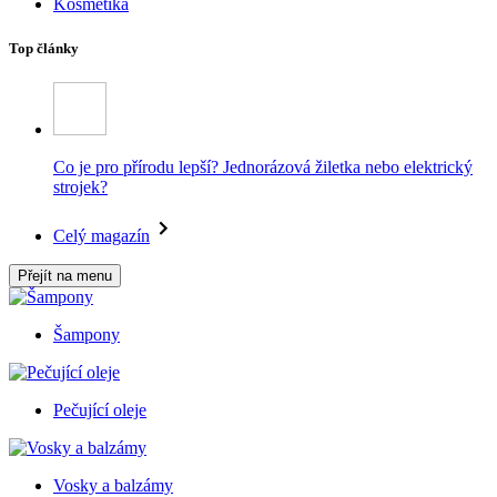
Kosmetika
Top články
Co je pro přírodu lepší? Jednorázová žiletka nebo elektrický
strojek?
Celý magazín
Přejít na menu
Šampony
Pečující oleje
Vosky a balzámy