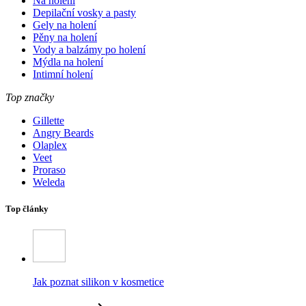
Na holení
Depilační vosky a pasty
Gely na holení
Pěny na holení
Vody a balzámy po holení
Mýdla na holení
Intimní holení
Top značky
Gillette
Angry Beards
Olaplex
Veet
Proraso
Weleda
Top články
Jak poznat silikon v kosmetice