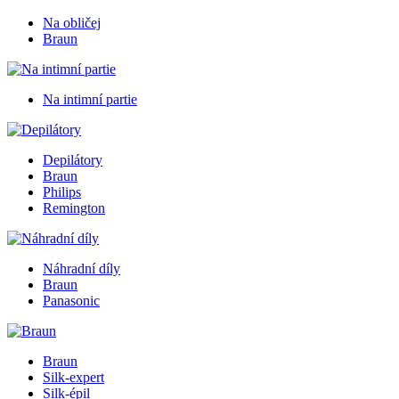
Na obličej
Braun
Na intimní partie
Depilátory
Braun
Philips
Remington
Náhradní díly
Braun
Panasonic
Braun
Silk-expert
Silk-épil