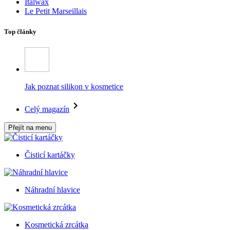
Italwax
Le Petit Marseillais
Top články
Jak poznat silikon v kosmetice
Celý magazín
Přejít na menu
Čisticí kartáčky
Náhradní hlavice
Kosmetická zrcátka