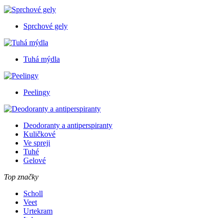
Sprchové gely
Tuhá mýdla
Peelingy
Deodoranty a antiperspiranty
Kuličkové
Ve spreji
Tuhé
Gelové
Top značky
Scholl
Veet
Urtekram