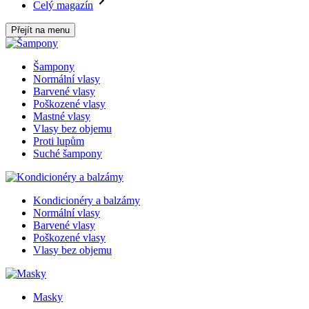
Celý magazín
Přejít na menu
Šampony
Normální vlasy
Barvené vlasy
Poškozené vlasy
Mastné vlasy
Vlasy bez objemu
Proti lupům
Suché šampony
Kondicionéry a balzámy
Normální vlasy
Barvené vlasy
Poškozené vlasy
Vlasy bez objemu
Masky