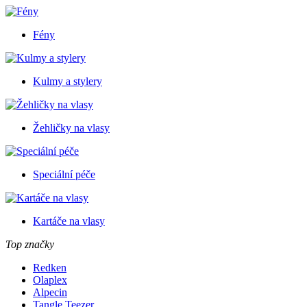
Fény
Kulmy a stylery
Žehličky na vlasy
Speciální péče
Kartáče na vlasy
Top značky
Redken
Olaplex
Alpecin
Tangle Teezer