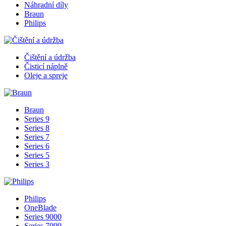
Náhradní díly
Braun
Philips
Čištění a údržba
Čisticí náplně
Oleje a spreje
Braun
Series 9
Series 8
Series 7
Series 6
Series 5
Series 3
Philips
OneBlade
Series 9000
Series 7000