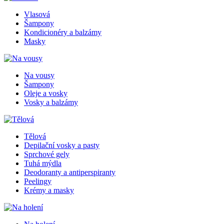
Vlasová
Šampony
Kondicionéry a balzámy
Masky
Na vousy
Šampony
Oleje a vosky
Vosky a balzámy
Tělová
Depilační vosky a pasty
Sprchové gely
Tuhá mýdla
Deodoranty a antiperspiranty
Peelingy
Krémy a masky