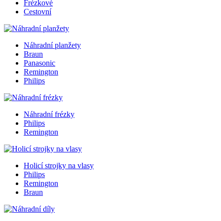
Frézkové
Cestovní
Náhradní planžety
Braun
Panasonic
Remington
Philips
Náhradní frézky
Philips
Remington
Holicí strojky na vlasy
Philips
Remington
Braun