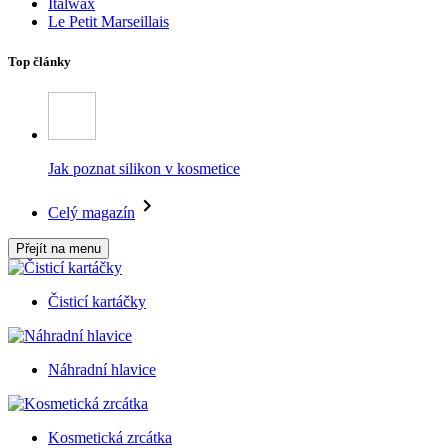
Italwax
Le Petit Marseillais
Top články
Jak poznat silikon v kosmetice
Celý magazín
Přejít na menu
Čisticí kartáčky
Náhradní hlavice
Kosmetická zrcátka