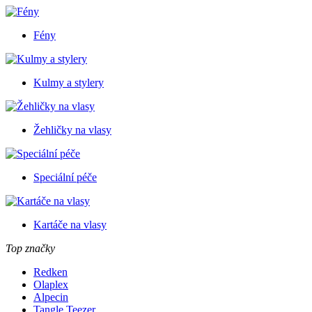
Fény
Kulmy a stylery
Žehličky na vlasy
Speciální péče
Kartáče na vlasy
Top značky
Redken
Olaplex
Alpecin
Tangle Teezer