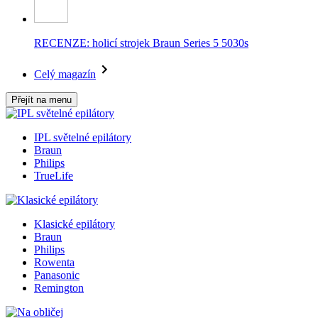
RECENZE: holicí strojek Braun Series 5 5030s
Celý magazín
Přejít na menu
IPL světelné epilátory
Braun
Philips
TrueLife
Klasické epilátory
Braun
Philips
Rowenta
Panasonic
Remington