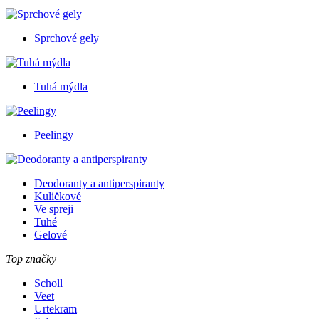
Sprchové gely
Tuhá mýdla
Peelingy
Deodoranty a antiperspiranty
Kuličkové
Ve spreji
Tuhé
Gelové
Top značky
Scholl
Veet
Urtekram