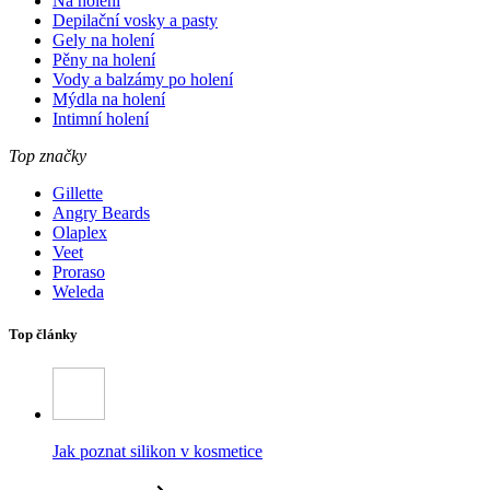
Na holení
Depilační vosky a pasty
Gely na holení
Pěny na holení
Vody a balzámy po holení
Mýdla na holení
Intimní holení
Top značky
Gillette
Angry Beards
Olaplex
Veet
Proraso
Weleda
Top články
Jak poznat silikon v kosmetice