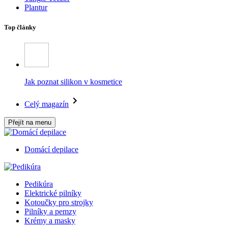
Plantur
Top články
Jak poznat silikon v kosmetice
Celý magazín
Přejít na menu
Domácí depilace
Pedikúra
Elektrické pilníky
Kotoučky pro strojky
Pilníky a pemzy
Krémy a masky