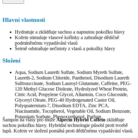
Hlavní vlastnosti
Hydratuje a zklidňuje suchou a napnutou pokožku hlavy
Kofein stimuluje vlasové kořínky a zabraňuje dědičně
podmíněnému vypadávání vlasů
Šetrně odstraňuje nečistoty z vlasů a pokožky hlavy
Složení
Aqua, Sodium Laureth Sulfate, Sodium Myreth Sulfate,
Laureth-2, Sodium Chloride, Panthenol, Disodium Laureth
Sulfosuccinate, Sodium Lauroyl Glutamate, Caffeine, PEG-
120 Methyl Glucose Dioleate, Hydrolyzed Wheat Protein,
Citric Acid, Propylene Glycol, Allantoin, Coco Glucoside,
Glyceryl Oleate, PEG-40 Hydrogenated Castor Oil,
Polyquaternium-7, Disodium EDTA, Zinc PCA,
Niacinamide, Tocopherol, Vegetable Oil, Sodium Benzoate,
Potassium Sorbate, Phenoxyethanol, Parfum
Šampon na vlasy pro muže
Alpecin Hybrid Coffein
zklidňuje
suchou pokožku hlavy. Hybridní technologie působí proti tvorbě
lupů. Kofein ve složení pomáhá proti dědičnému vypadávání vlasů.