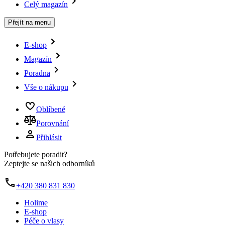
Celý magazín
Přejít na menu
E-shop
Magazín
Poradna
Vše o nákupu
Oblíbené
Porovnání
Přihlásit
Potřebujete poradit?
Zeptejte se našich odborníků
+420 380 831 830
Holime
E-shop
Péče o vlasy