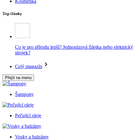
Kosmetika
Top články
Co je pro přírodu lepší? Jednorázová žiletka nebo elektrický
strojek?
Celý magazín
Přejít na menu
Šampony
Pečující oleje
Vosky a balzámy