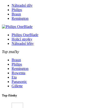
Náhradní díly
Philips
Braun
Remington
Philips OneBlade
Holicí strojky
Náhradní břity
Top značky
Braun
Philips
Remington
Rowenta
Eta
Panasonic
Gillette
Top články