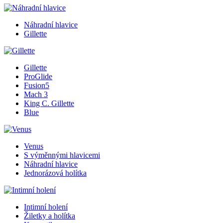
Náhradní hlavice
Gillette
Gillette
ProGlide
Fusion5
Mach 3
King C. Gillette
Blue
Venus
S výměnnými hlavicemi
Náhradní hlavice
Jednorázová holítka
Intimní holení
Žiletky a holítka