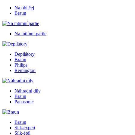
Na obličej
Braun
Na intimní partie
Depilátory
Braun
Philips
Remington
Náhradní díly
Braun
Panasonic
Braun
Silk-expert
Silk-épil