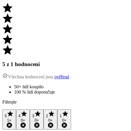
5
z 1 hodnocení
Všechna hodnocení jsou
ověřená
50+ lidí koupilo
100 % lidí doporučuje
Filtrujte
5
4
3
2
1
1
×
0
×
0
×
0
×
0
×