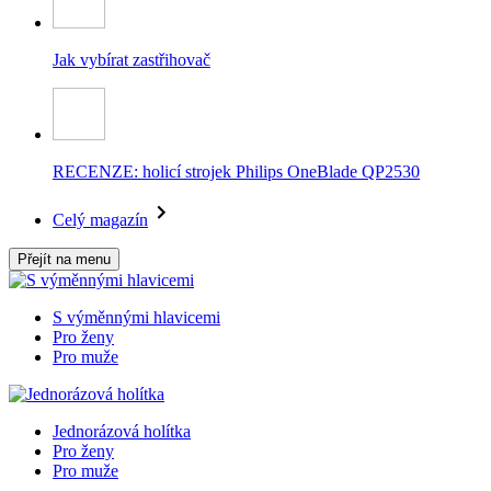
Jak vybírat zastřihovač
RECENZE: holicí strojek Philips OneBlade QP2530
Celý magazín
Přejít na menu
S výměnnými hlavicemi
Pro ženy
Pro muže
Jednorázová holítka
Pro ženy
Pro muže