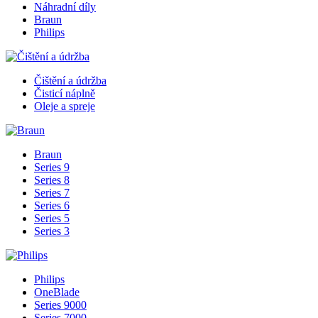
Náhradní díly
Braun
Philips
Čištění a údržba
Čisticí náplně
Oleje a spreje
Braun
Series 9
Series 8
Series 7
Series 6
Series 5
Series 3
Philips
OneBlade
Series 9000
Series 7000