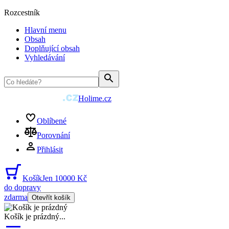
Rozcestník
Hlavní menu
Obsah
Doplňující obsah
Vyhledávání
Holime.cz
Oblíbené
Porovnání
Přihlásit
Košík
Jen 10000 Kč
do dopravy
zdarma
Otevřít košík
Košík je prázdný
...