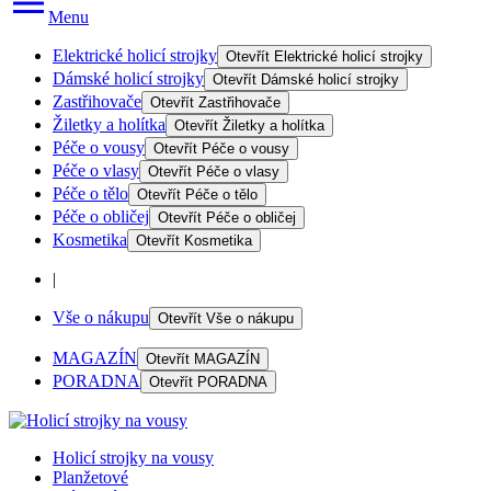
Menu
Elektrické holicí strojky
Otevřít
Elektrické holicí strojky
Dámské holicí strojky
Otevřít
Dámské holicí strojky
Zastřihovače
Otevřít
Zastřihovače
Žiletky a holítka
Otevřít
Žiletky a holítka
Péče o vousy
Otevřít
Péče o vousy
Péče o vlasy
Otevřít
Péče o vlasy
Péče o tělo
Otevřít
Péče o tělo
Péče o obličej
Otevřít
Péče o obličej
Kosmetika
Otevřít
Kosmetika
|
Vše o nákupu
Otevřít
Vše o nákupu
MAGAZÍN
Otevřít
MAGAZÍN
PORADNA
Otevřít
PORADNA
Holicí strojky na vousy
Planžetové