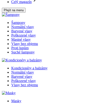
Celý magazín
Přejít na menu
Šampony
Normální vlasy
Barvené vlasy
Poškozené vlasy
Mastné vlasy
Vlasy bez objemu
Proti lupům
Suché šampony
Kondicionéry a balzámy
Normální vlasy
Barvené vlasy
Poškozené vlasy
Vlasy bez objemu
Masky