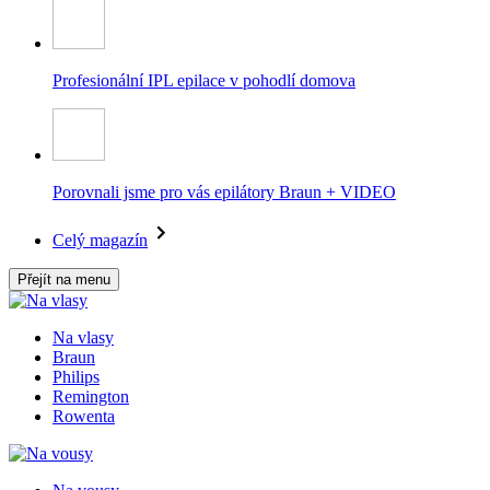
Profesionální IPL epilace v pohodlí domova
Porovnali jsme pro vás epilátory Braun + VIDEO
Celý magazín
Přejít na menu
Na vlasy
Braun
Philips
Remington
Rowenta