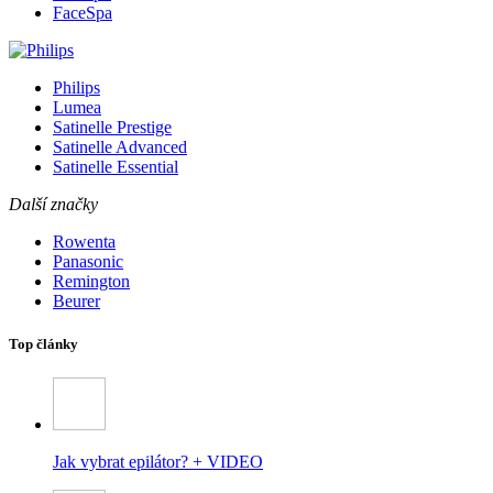
FaceSpa
Philips
Lumea
Satinelle Prestige
Satinelle Advanced
Satinelle Essential
Další značky
Rowenta
Panasonic
Remington
Beurer
Top články
Jak vybrat epilátor? + VIDEO