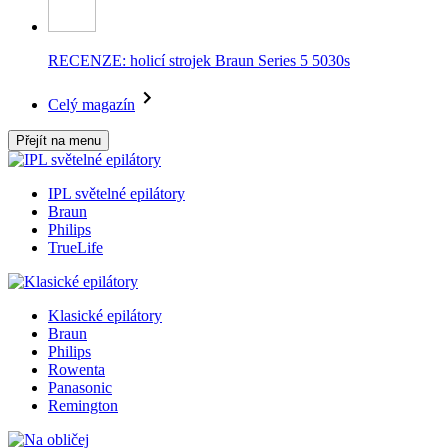
RECENZE: holicí strojek Braun Series 5 5030s
Celý magazín
Přejít na menu
IPL světelné epilátory
Braun
Philips
TrueLife
Klasické epilátory
Braun
Philips
Rowenta
Panasonic
Remington