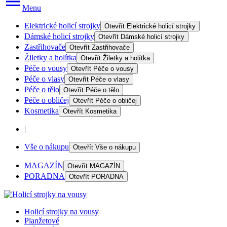
Menu
Elektrické holicí strojky
Otevřít
Elektrické holicí strojky
Dámské holicí strojky
Otevřít
Dámské holicí strojky
Zastřihovače
Otevřít
Zastřihovače
Žiletky a holítka
Otevřít
Žiletky a holítka
Péče o vousy
Otevřít
Péče o vousy
Péče o vlasy
Otevřít
Péče o vlasy
Péče o tělo
Otevřít
Péče o tělo
Péče o obličej
Otevřít
Péče o obličej
Kosmetika
Otevřít
Kosmetika
|
Vše o nákupu
Otevřít
Vše o nákupu
MAGAZÍN
Otevřít
MAGAZÍN
PORADNA
Otevřít
PORADNA
Holicí strojky na vousy
Planžetové