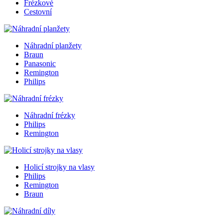
Frézkové
Cestovní
Náhradní planžety
Braun
Panasonic
Remington
Philips
Náhradní frézky
Philips
Remington
Holicí strojky na vlasy
Philips
Remington
Braun