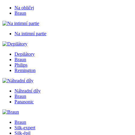
Na obličej
Braun
Na intimní partie
Depilátory
Braun
Philips
Remington
Náhradní díly
Braun
Panasonic
Braun
Silk-expert
Silk-épil