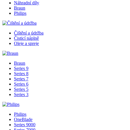
Náhradní díly
Braun
Philips
Čištění a údržba
Čisticí náplně
Oleje a spreje
Braun
Series 9
Series 8
Series 7
Series 6
Series 5
Series 3
Philips
OneBlade
Series 9000
Series 7000