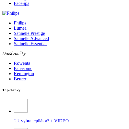
FaceSpa
Philips
Lumea
Satinelle Prestige
Satinelle Advanced
Satinelle Essential
Další značky
Rowenta
Panasonic
Remington
Beurer
Top články
Jak vybrat epilátor? + VIDEO