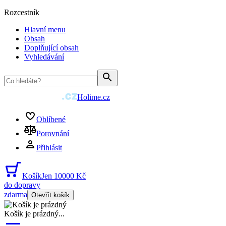
Rozcestník
Hlavní menu
Obsah
Doplňující obsah
Vyhledávání
Holime.cz
Oblíbené
Porovnání
Přihlásit
Košík
Jen 10000 Kč
do dopravy
zdarma
Otevřít košík
Košík je prázdný
...