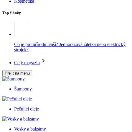
Kosmetika
Top články
Co je pro přírodu lepší? Jednorázová žiletka nebo elektrický
strojek?
Celý magazín
Přejít na menu
Šampony
Pečující oleje
Vosky a balzámy