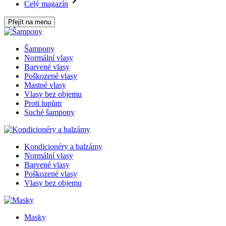
Celý magazín
Přejít na menu
Šampony
Normální vlasy
Barvené vlasy
Poškozené vlasy
Mastné vlasy
Vlasy bez objemu
Proti lupům
Suché šampony
Kondicionéry a balzámy
Normální vlasy
Barvené vlasy
Poškozené vlasy
Vlasy bez objemu
Masky