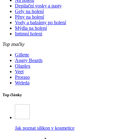
Na holení
Depilační vosky a pasty
Gely na holení
Pěny na holení
Vody a balzámy po holení
Mýdla na holení
Intimní holení
Top značky
Gillette
Angry Beards
Olaplex
Veet
Proraso
Weleda
Top články
Jak poznat silikon v kosmetice