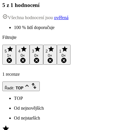
5
z 1 hodnocení
Všechna hodnocení jsou
ověřená
100 % lidí doporučuje
Filtrujte
5
4
3
2
1
1
×
0
×
0
×
0
×
0
×
1 recenze
Řadit
:
TOP
TOP
Od nejnovějších
Od nejstarších