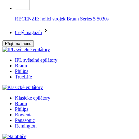
RECENZE: holicí strojek Braun Series 5 5030s
Celý magazín
Přejít na menu
IPL světelné epilátory
Braun
Philips
TrueLife
Klasické epilátory
Braun
Philips
Rowenta
Panasonic
Remington