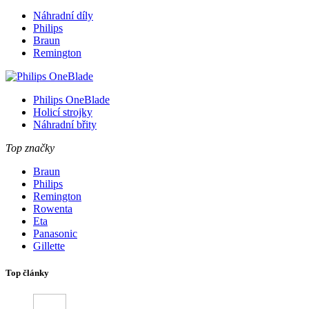
Náhradní díly
Philips
Braun
Remington
Philips OneBlade
Holicí strojky
Náhradní břity
Top značky
Braun
Philips
Remington
Rowenta
Eta
Panasonic
Gillette
Top články