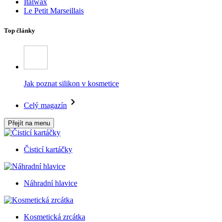
Italwax
Le Petit Marseillais
Top články
Jak poznat silikon v kosmetice
Celý magazín
Přejít na menu
Čisticí kartáčky
Náhradní hlavice
Kosmetická zrcátka