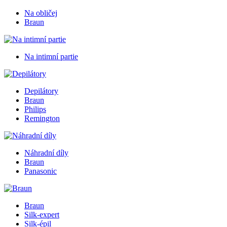
Na obličej
Braun
Na intimní partie
Depilátory
Braun
Philips
Remington
Náhradní díly
Braun
Panasonic
Braun
Silk-expert
Silk-épil