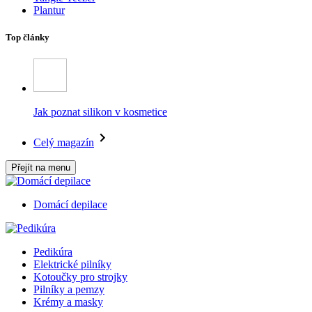
Plantur
Top články
Jak poznat silikon v kosmetice
Celý magazín
Přejít na menu
Domácí depilace
Pedikúra
Elektrické pilníky
Kotoučky pro strojky
Pilníky a pemzy
Krémy a masky