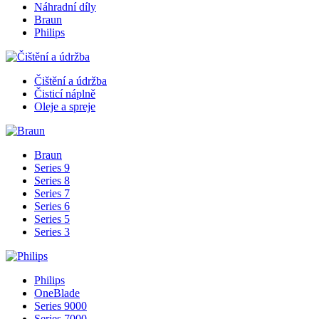
Náhradní díly
Braun
Philips
Čištění a údržba
Čisticí náplně
Oleje a spreje
Braun
Series 9
Series 8
Series 7
Series 6
Series 5
Series 3
Philips
OneBlade
Series 9000
Series 7000