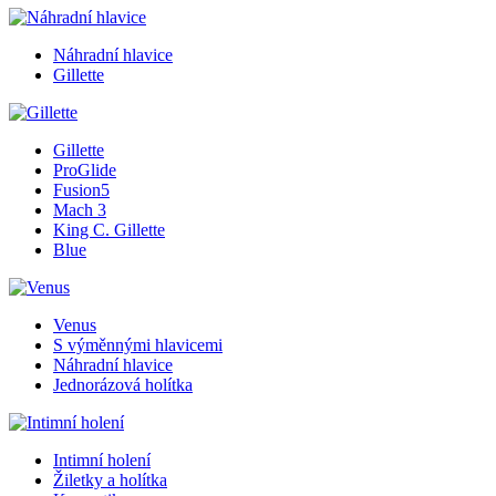
Náhradní hlavice
Gillette
Gillette
ProGlide
Fusion5
Mach 3
King C. Gillette
Blue
Venus
S výměnnými hlavicemi
Náhradní hlavice
Jednorázová holítka
Intimní holení
Žiletky a holítka