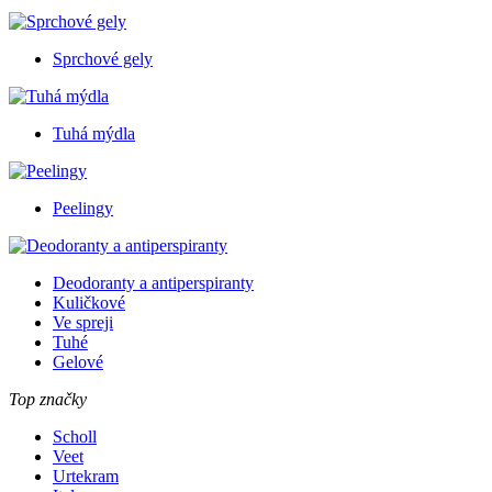
Sprchové gely
Tuhá mýdla
Peelingy
Deodoranty a antiperspiranty
Kuličkové
Ve spreji
Tuhé
Gelové
Top značky
Scholl
Veet
Urtekram