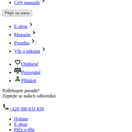
Celý magazín
Přejít na menu
E-shop
Magazín
Poradna
Vše o nákupu
Oblíbené
Porovnání
Přihlásit
Potřebujete poradit?
Zeptejte se našich odborníků
+420 380 831 830
Holime
E-shop
Péče o tělo