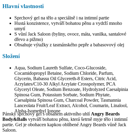
Hlavní vlastnosti
Sprchový gel na tělo a speciálně i na intimní partie
Hustá konzistence, vytváří bohatou pěnu a vydrží mnoho
umytí
S vůní Jack Saloon (byliny, ovoce, máta, vanilka, santalové
dřevo a pižmo)
Obsahuje výtažky z tasmánského pepře a babasovový olej
Složení
Aqua, Sodium Laureth Sulfate, Coco-Glucoside,
Cocamidopropyl Betaine, Sodium Chloride, Parfum,
Glycerin, Babassu Oil Glycereth-8 Esters, Citric Acid,
Acrylates/C10-30 Alkyl Acrylate Crosspolymer, PCA
Glyceryl Oleate, Sodium Benzoate, Hydrolyzed Caesalpinia
Spinosa Gum, Potassium Sorbate, Sodium Phytate,
Caesalpinia Spinosa Gum, Charcoal Powder, Tasmannia
Lanceolata Fruit/Leaf Extract, Alcohol, Coumarin, Linalool,
Alpha-Isomethyl Ionone
Pánský sprchový gel s obsahem aktivního uhlí
Angry Beards
Body&Balls
vytváří bohatou pěnu, která šetrně myje tělo i intimní
partie. Gel je obohacen kapkou oblíbené Angry Beards vůně Jack
Saloon.