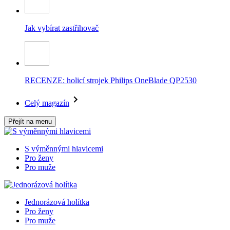
Jak vybírat zastřihovač
RECENZE: holicí strojek Philips OneBlade QP2530
Celý magazín
Přejít na menu
S výměnnými hlavicemi
Pro ženy
Pro muže
Jednorázová holítka
Pro ženy
Pro muže