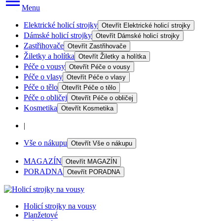
Menu
Elektrické holicí strojky
Otevřít
Elektrické holicí strojky
Dámské holicí strojky
Otevřít
Dámské holicí strojky
Zastřihovače
Otevřít
Zastřihovače
Žiletky a holítka
Otevřít
Žiletky a holítka
Péče o vousy
Otevřít
Péče o vousy
Péče o vlasy
Otevřít
Péče o vlasy
Péče o tělo
Otevřít
Péče o tělo
Péče o obličej
Otevřít
Péče o obličej
Kosmetika
Otevřít
Kosmetika
|
Vše o nákupu
Otevřít
Vše o nákupu
MAGAZÍN
Otevřít
MAGAZÍN
PORADNA
Otevřít
PORADNA
Holicí strojky na vousy
Planžetové