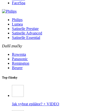
FaceSpa
Philips
Lumea
Satinelle Prestige
Satinelle Advanced
Satinelle Essential
Další značky
Rowenta
Panasonic
Remington
Beurer
Top články
Jak vybrat epilátor? + VIDEO