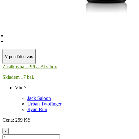
V pondělí u vás
Zásilkovna - PPL - Alzabox
Skladem 17 bal.
Vůně
Jack Saloon
Urban Twofinger
Ryan Run
Cena:
259
Kč
-