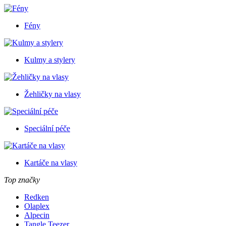
Fény
Kulmy a stylery
Žehličky na vlasy
Speciální péče
Kartáče na vlasy
Top značky
Redken
Olaplex
Alpecin
Tangle Teezer