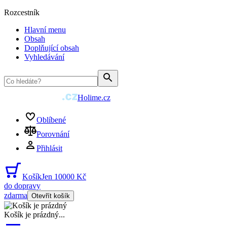
Rozcestník
Hlavní menu
Obsah
Doplňující obsah
Vyhledávání
Holime.cz
Oblíbené
Porovnání
Přihlásit
Košík
Jen 10000 Kč
do dopravy
zdarma
Otevřít košík
Košík je prázdný
...