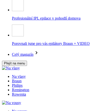
Profesionální IPL epilace v pohodlí domova
Porovnali jsme pro vás epilátory Braun + VIDEO
Celý magazín
Přejít na menu
Na vlasy
Braun
Philips
Remington
Rowenta