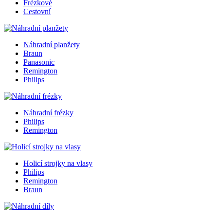
Frézkové
Cestovní
Náhradní planžety
Braun
Panasonic
Remington
Philips
Náhradní frézky
Philips
Remington
Holicí strojky na vlasy
Philips
Remington
Braun