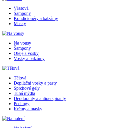
Vlasová
Šampony
Kondicionéry a balzámy
Masky
Na vousy
Šampony
Oleje a vosky
Vosky a balzámy
Tělová
Depilační vosky a pasty
Sprchové gely
Tuhá mýdla
Deodoranty a antiperspiranty
Peelingy
Krémy a masky