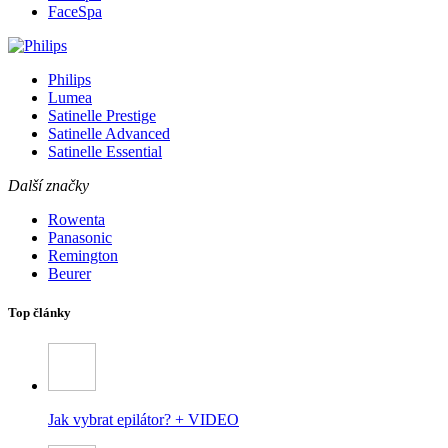
FaceSpa
Philips
Lumea
Satinelle Prestige
Satinelle Advanced
Satinelle Essential
Další značky
Rowenta
Panasonic
Remington
Beurer
Top články
Jak vybrat epilátor? + VIDEO