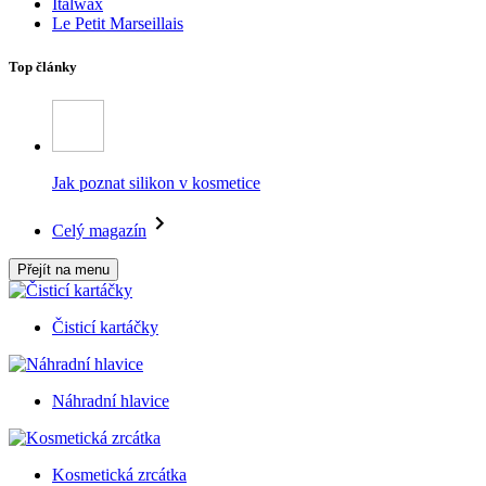
Italwax
Le Petit Marseillais
Top články
Jak poznat silikon v kosmetice
Celý magazín
Přejít na menu
Čisticí kartáčky
Náhradní hlavice
Kosmetická zrcátka