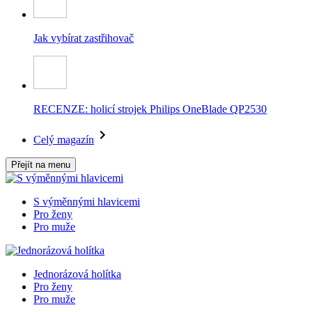
Jak vybírat zastřihovač
RECENZE: holicí strojek Philips OneBlade QP2530
Celý magazín
Přejít na menu
S výměnnými hlavicemi
Pro ženy
Pro muže
Jednorázová holítka
Pro ženy
Pro muže