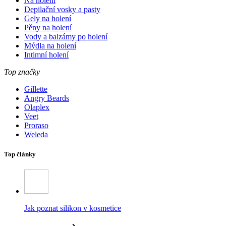
Na holení
Depilační vosky a pasty
Gely na holení
Pěny na holení
Vody a balzámy po holení
Mýdla na holení
Intimní holení
Top značky
Gillette
Angry Beards
Olaplex
Veet
Proraso
Weleda
Top články
Jak poznat silikon v kosmetice