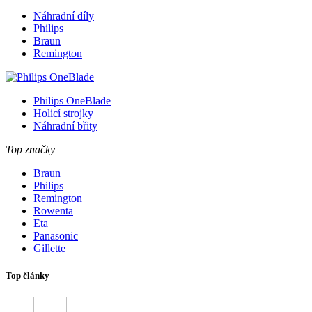
Náhradní díly
Philips
Braun
Remington
Philips OneBlade
Holicí strojky
Náhradní břity
Top značky
Braun
Philips
Remington
Rowenta
Eta
Panasonic
Gillette
Top články