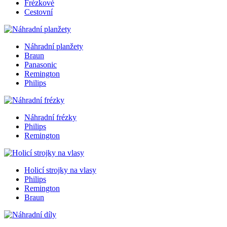
Frézkové
Cestovní
Náhradní planžety
Braun
Panasonic
Remington
Philips
Náhradní frézky
Philips
Remington
Holicí strojky na vlasy
Philips
Remington
Braun