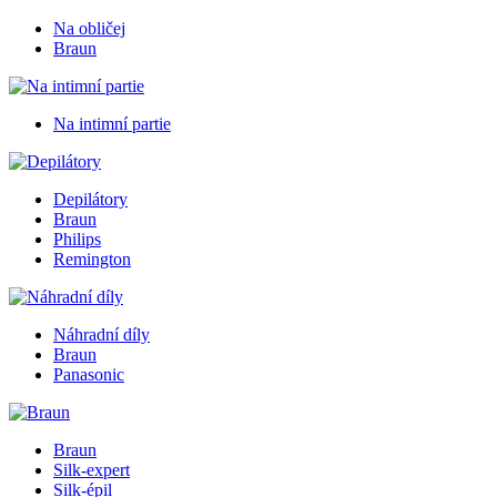
Na obličej
Braun
Na intimní partie
Depilátory
Braun
Philips
Remington
Náhradní díly
Braun
Panasonic
Braun
Silk-expert
Silk-épil