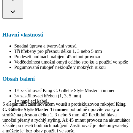
Hlavní vlastnosti
Snadná úprava a tvarování vousů
Tři hřebeny pro přesnou délku 1, 3 nebo 5 mm
Po deseti hodinách nabíjení 45 minut provozu
Voděodolnost umožní omytí celého strojku a použití ve sprše
Pogumovaná rukojeť neklouže v mokrých rukou
Obsah balení
1× zastřihovač King C. Gillette Style Master Trimmer
3× zastřihovací hřeben (1, 3, 5 mm)
1× napájecí kabel
S elegantním zastřihovačem vousů s protiskluzovou rukojetí
King
C. Gillette Style Master Trimmer
pohodlně upravíte vousy a
strniště na přesnou délku 1, 3 nebo 5 mm. 4D flexibilní hlava
umožní přesný a rychlý styling. Až 45 minut provozu na akumulátor
získáte po deseti hodinách nabíjení. Zastřihovač je plně omyvatelný
a můžete jej bez obav použít i ve sprše.