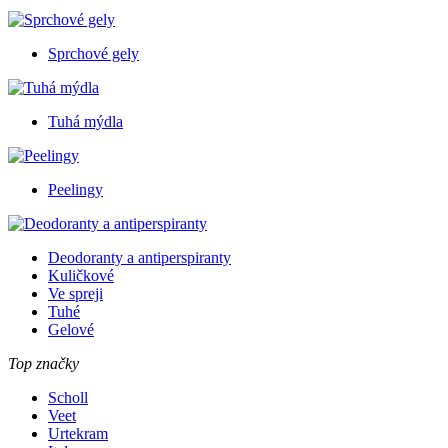
Sprchové gely
Tuhá mýdla
Peelingy
Deodoranty a antiperspiranty
Kuličkové
Ve spreji
Tuhé
Gelové
Top značky
Scholl
Veet
Urtekram