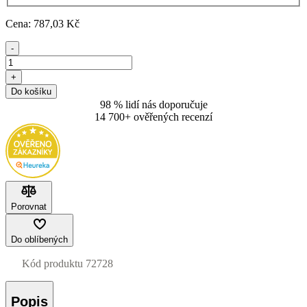
Cena:
787
,03 Kč
-
+
Do košíku
98 % lidí nás doporučuje
14 700+ ověřených recenzí
Porovnat
Do oblíbených
Kód produktu
72728
Popis