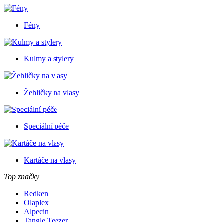
Fény
Kulmy a stylery
Žehličky na vlasy
Speciální péče
Kartáče na vlasy
Top značky
Redken
Olaplex
Alpecin
Tangle Teezer