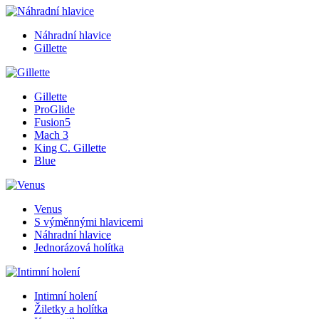
Náhradní hlavice
Gillette
Gillette
ProGlide
Fusion5
Mach 3
King C. Gillette
Blue
Venus
S výměnnými hlavicemi
Náhradní hlavice
Jednorázová holítka
Intimní holení
Žiletky a holítka