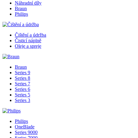
Náhradní díly
Braun
Philips
Čištění a údržba
Čisticí náplně
Oleje a spreje
Braun
Series 9
Series 8
Series 7
Series 6
Series 5
Series 3
Philips
OneBlade
Series 9000
Series 7000