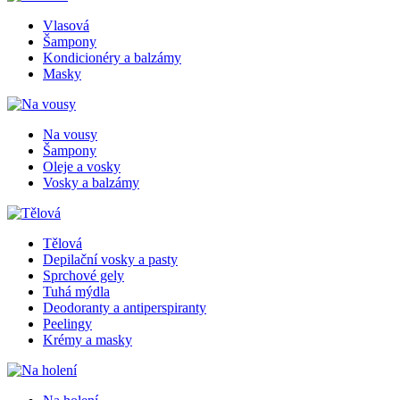
Vlasová
Šampony
Kondicionéry a balzámy
Masky
Na vousy
Šampony
Oleje a vosky
Vosky a balzámy
Tělová
Depilační vosky a pasty
Sprchové gely
Tuhá mýdla
Deodoranty a antiperspiranty
Peelingy
Krémy a masky