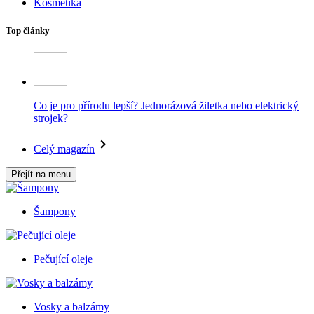
Kosmetika
Top články
Co je pro přírodu lepší? Jednorázová žiletka nebo elektrický
strojek?
Celý magazín
Přejít na menu
Šampony
Pečující oleje
Vosky a balzámy