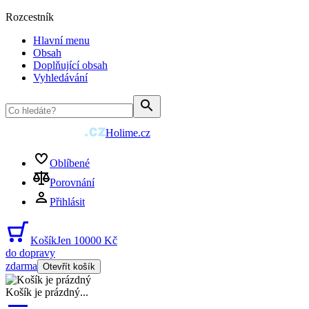
Rozcestník
Hlavní menu
Obsah
Doplňující obsah
Vyhledávání
Holime.cz
Oblíbené
Porovnání
Přihlásit
Košík
Jen 10000 Kč
do dopravy
zdarma
Otevřít košík
Košík je prázdný
...