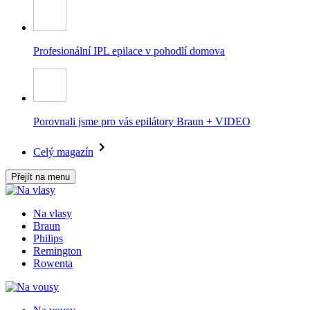
Profesionální IPL epilace v pohodlí domova
Porovnali jsme pro vás epilátory Braun + VIDEO
Celý magazín
Přejít na menu
Na vlasy
Braun
Philips
Remington
Rowenta