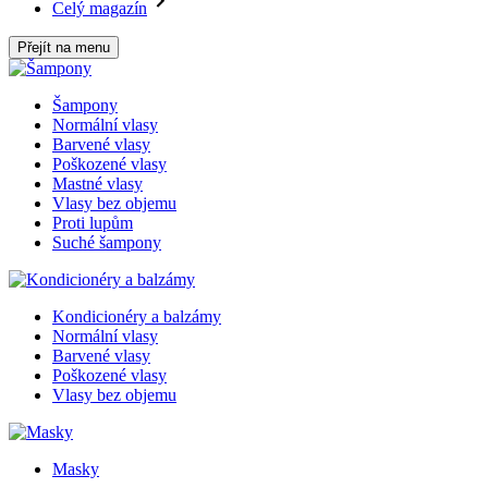
Celý magazín
Přejít na menu
Šampony
Normální vlasy
Barvené vlasy
Poškozené vlasy
Mastné vlasy
Vlasy bez objemu
Proti lupům
Suché šampony
Kondicionéry a balzámy
Normální vlasy
Barvené vlasy
Poškozené vlasy
Vlasy bez objemu
Masky