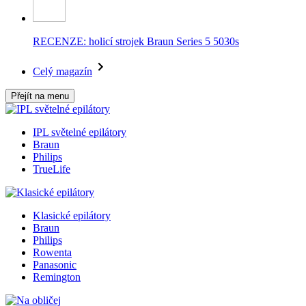
RECENZE: holicí strojek Braun Series 5 5030s
Celý magazín
Přejít na menu
IPL světelné epilátory
Braun
Philips
TrueLife
Klasické epilátory
Braun
Philips
Rowenta
Panasonic
Remington