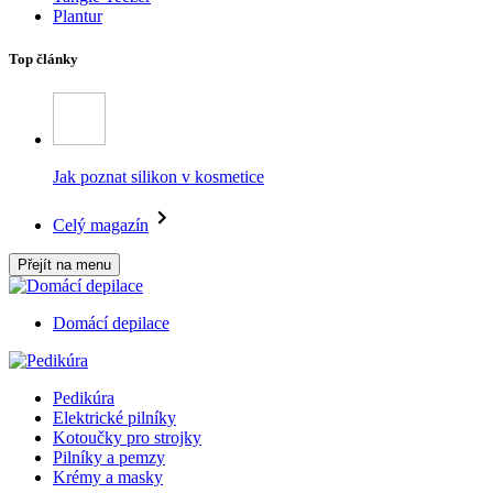
Plantur
Top články
Jak poznat silikon v kosmetice
Celý magazín
Přejít na menu
Domácí depilace
Pedikúra
Elektrické pilníky
Kotoučky pro strojky
Pilníky a pemzy
Krémy a masky