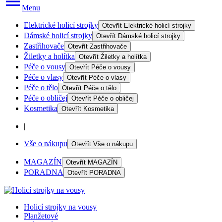
Menu
Elektrické holicí strojky
Otevřít
Elektrické holicí strojky
Dámské holicí strojky
Otevřít
Dámské holicí strojky
Zastřihovače
Otevřít
Zastřihovače
Žiletky a holítka
Otevřít
Žiletky a holítka
Péče o vousy
Otevřít
Péče o vousy
Péče o vlasy
Otevřít
Péče o vlasy
Péče o tělo
Otevřít
Péče o tělo
Péče o obličej
Otevřít
Péče o obličej
Kosmetika
Otevřít
Kosmetika
|
Vše o nákupu
Otevřít
Vše o nákupu
MAGAZÍN
Otevřít
MAGAZÍN
PORADNA
Otevřít
PORADNA
Holicí strojky na vousy
Planžetové