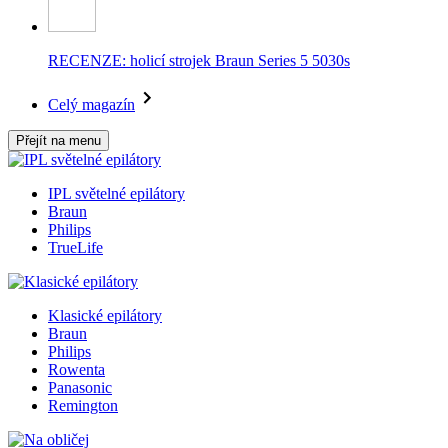
RECENZE: holicí strojek Braun Series 5 5030s
Celý magazín
Přejít na menu
IPL světelné epilátory
Braun
Philips
TrueLife
Klasické epilátory
Braun
Philips
Rowenta
Panasonic
Remington