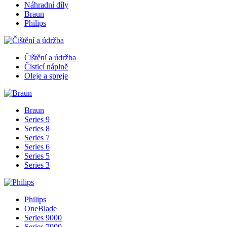
Náhradní díly
Braun
Philips
Čištění a údržba
Čisticí náplně
Oleje a spreje
Braun
Series 9
Series 8
Series 7
Series 6
Series 5
Series 3
Philips
OneBlade
Series 9000
Series 7000