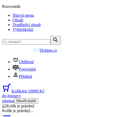
Rozcestník
Hlavní menu
Obsah
Doplňující obsah
Vyhledávání
Holime.cz
Oblíbené
Porovnání
Přihlásit
Košík
Jen 10000 Kč
do dopravy
zdarma
Otevřít košík
Košík je prázdný
...