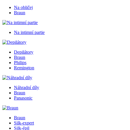
Na obličej
Braun
Na intimní partie
Depilátory
Braun
Philips
Remington
Náhradní díly
Braun
Panasonic
Braun
Silk-expert
Silk-épil