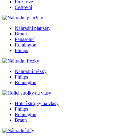
Frézkové
Cestovní
Náhradní planžety
Braun
Panasonic
Remington
Philips
Náhradní frézky
Philips
Remington
Holicí strojky na vlasy
Philips
Remington
Braun