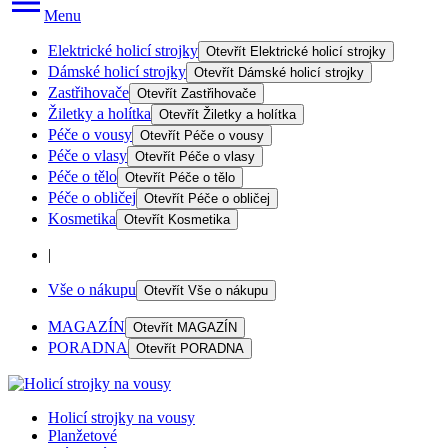
Menu
Elektrické holicí strojky
Otevřít
Elektrické holicí strojky
Dámské holicí strojky
Otevřít
Dámské holicí strojky
Zastřihovače
Otevřít
Zastřihovače
Žiletky a holítka
Otevřít
Žiletky a holítka
Péče o vousy
Otevřít
Péče o vousy
Péče o vlasy
Otevřít
Péče o vlasy
Péče o tělo
Otevřít
Péče o tělo
Péče o obličej
Otevřít
Péče o obličej
Kosmetika
Otevřít
Kosmetika
|
Vše o nákupu
Otevřít
Vše o nákupu
MAGAZÍN
Otevřít
MAGAZÍN
PORADNA
Otevřít
PORADNA
Holicí strojky na vousy
Planžetové