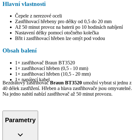
Hlavní vlastnosti
Čepele z nerezové oceli
Zastřihovací hřebeny pro délky od 0,5 do 20 mm
Až 50 minut provoz na baterii po 10 hodinách nabíjení
Nastavení délky pomocí otočného kolečka
Břit i zastřihovací hřeben lze omýt pod vodou
Obsah balení
1× zastřihovač Braun BT3520
1× zastřihovací hřeben (0,5 - 10 mm)
1× zastřihovací hřeben (10,5 - 20 mm)
1× napájecí kabel
Bezdrátový zastřihovač
Braun BT3520
umožní vybrat si jednu z
40 délek zastřižení. Hřeben a hlava zastřihovače jsou omyvatelné.
Na jedno nabití nabízí zastřihovač až 50 minut provozu.
Parametry