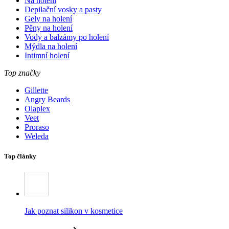
Na holení
Depilační vosky a pasty
Gely na holení
Pěny na holení
Vody a balzámy po holení
Mýdla na holení
Intimní holení
Top značky
Gillette
Angry Beards
Olaplex
Veet
Proraso
Weleda
Top články
Jak poznat silikon v kosmetice