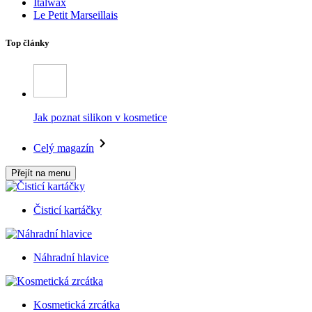
Italwax
Le Petit Marseillais
Top články
Jak poznat silikon v kosmetice
Celý magazín
Přejít na menu
Čisticí kartáčky
Náhradní hlavice
Kosmetická zrcátka