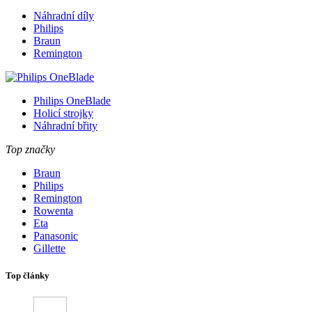
Náhradní díly
Philips
Braun
Remington
Philips OneBlade
Holicí strojky
Náhradní břity
Top značky
Braun
Philips
Remington
Rowenta
Eta
Panasonic
Gillette
Top články