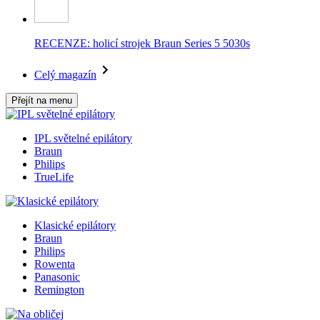
RECENZE: holicí strojek Braun Series 5 5030s
Celý magazín
Přejít na menu
IPL světelné epilátory
Braun
Philips
TrueLife
Klasické epilátory
Braun
Philips
Rowenta
Panasonic
Remington