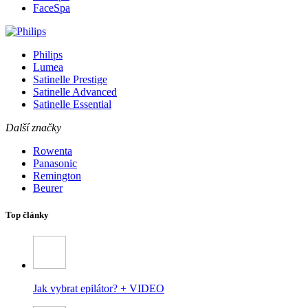
FaceSpa
Philips
Lumea
Satinelle Prestige
Satinelle Advanced
Satinelle Essential
Další značky
Rowenta
Panasonic
Remington
Beurer
Top články
Jak vybrat epilátor? + VIDEO