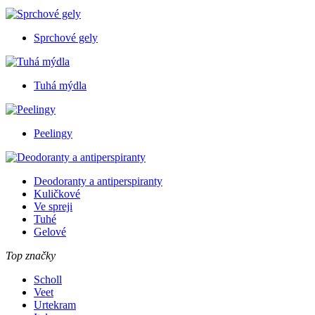
Sprchové gely
Tuhá mýdla
Peelingy
Deodoranty a antiperspiranty
Kuličkové
Ve spreji
Tuhé
Gelové
Top značky
Scholl
Veet
Urtekram