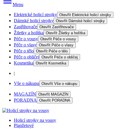
Menu
Elektrické holicí strojky
Otevřít
Elektrické holicí strojky
Dámské holicí strojky
Otevřít
Dámské holicí strojky
Zastřihovače
Otevřít
Zastřihovače
Žiletky a holítka
Otevřít
Žiletky a holítka
Péče o vousy
Otevřít
Péče o vousy
Péče o vlasy
Otevřít
Péče o vlasy
Péče o tělo
Otevřít
Péče o tělo
Péče o obličej
Otevřít
Péče o obličej
Kosmetika
Otevřít
Kosmetika
|
Vše o nákupu
Otevřít
Vše o nákupu
MAGAZÍN
Otevřít
MAGAZÍN
PORADNA
Otevřít
PORADNA
Holicí strojky na vousy
Planžetové