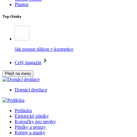
Plantur
Top články
Jak poznat silikon v kosmetice
Celý magazín
Přejít na menu
Domácí depilace
Pedikúra
Elektrické pilníky
Kotoučky pro strojky
Pilníky a pemzy
Krémy a masky