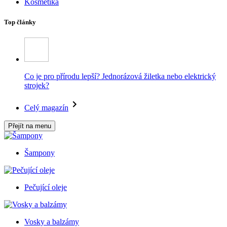
Kosmetika
Top články
Co je pro přírodu lepší? Jednorázová žiletka nebo elektrický
strojek?
Celý magazín
Přejít na menu
Šampony
Pečující oleje
Vosky a balzámy