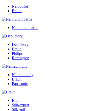
Na obličej
Braun
Na intimní partie
Depilátory
Braun
Philips
Remington
Náhradní díly
Braun
Panasonic
Braun
Silk-expert
Silk-épil