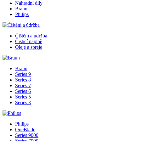
Náhradní díly
Braun
Philips
Čištění a údržba
Čisticí náplně
Oleje a spreje
Braun
Series 9
Series 8
Series 7
Series 6
Series 5
Series 3
Philips
OneBlade
Series 9000
Series 7000