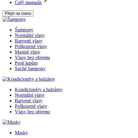
Celý magazín
Přejít na menu
Šampony
Normální vlasy
Barvené vlasy
Poškozené vlasy
Mastné vlasy
Vlasy bez objemu
Proti lupům
Suché šampony
Kondicionéry a balzámy
Normální vlasy
Barvené vlasy
Poškozené vlasy
Vlasy bez objemu
Masky