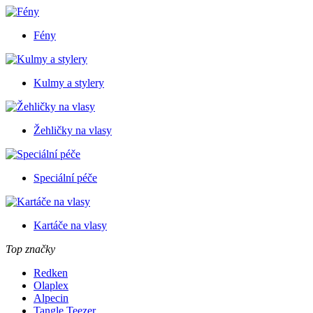
Fény
Kulmy a stylery
Žehličky na vlasy
Speciální péče
Kartáče na vlasy
Top značky
Redken
Olaplex
Alpecin
Tangle Teezer