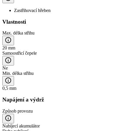
Zastřihovací hřeben
Vlastnosti
Max. délka střihu
20 mm
Samoostřicí čepele
Ne
Min. délka střihu
0,5 mm
Napájení a výdrž
Způsob provozu
Nabíjecí akumulátor