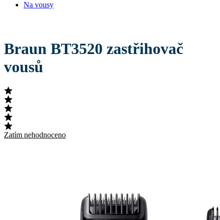
Na vousy
Braun BT3520 zastřihovač
vousů
Zatím nehodnoceno