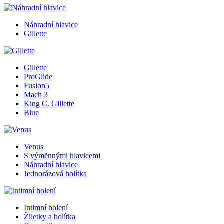
Náhradní hlavice
Gillette
Gillette
ProGlide
Fusion5
Mach 3
King C. Gillette
Blue
Venus
S výměnnými hlavicemi
Náhradní hlavice
Jednorázová holítka
Intimní holení
Žiletky a holítka