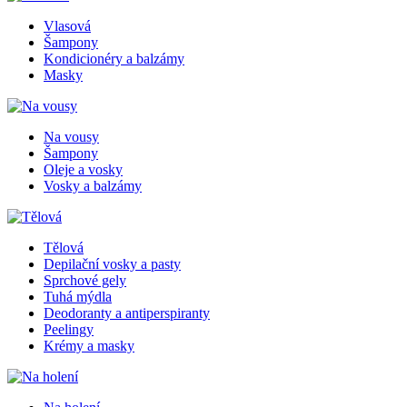
Vlasová
Šampony
Kondicionéry a balzámy
Masky
Na vousy
Šampony
Oleje a vosky
Vosky a balzámy
Tělová
Depilační vosky a pasty
Sprchové gely
Tuhá mýdla
Deodoranty a antiperspiranty
Peelingy
Krémy a masky