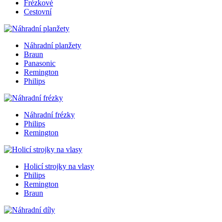
Frézkové
Cestovní
Náhradní planžety
Braun
Panasonic
Remington
Philips
Náhradní frézky
Philips
Remington
Holicí strojky na vlasy
Philips
Remington
Braun