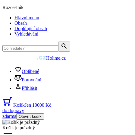
Rozcestník
Hlavní menu
Obsah
Doplňující obsah
Vyhledávání
Holime.cz
Oblíbené
Porovnání
Přihlásit
Košík
Jen 10000 Kč
do dopravy
zdarma
Otevřít košík
Košík je prázdný
...