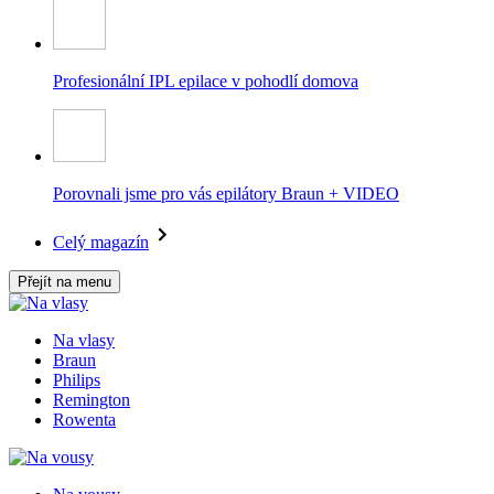
Profesionální IPL epilace v pohodlí domova
Porovnali jsme pro vás epilátory Braun + VIDEO
Celý magazín
Přejít na menu
Na vlasy
Braun
Philips
Remington
Rowenta