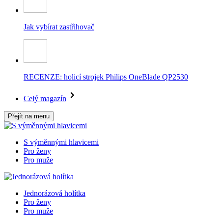
Jak vybírat zastřihovač
RECENZE: holicí strojek Philips OneBlade QP2530
Celý magazín
Přejít na menu
S výměnnými hlavicemi
Pro ženy
Pro muže
Jednorázová holítka
Pro ženy
Pro muže