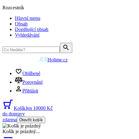
Rozcestník
Hlavní menu
Obsah
Doplňující obsah
Vyhledávání
Holime.cz
Oblíbené
Porovnání
Přihlásit
Košík
Jen 10000 Kč
do dopravy
zdarma
Otevřít košík
Košík je prázdný
...