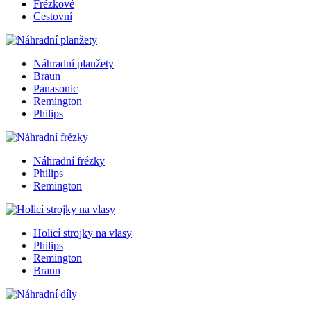
Frézkové
Cestovní
Náhradní planžety
Braun
Panasonic
Remington
Philips
Náhradní frézky
Philips
Remington
Holicí strojky na vlasy
Philips
Remington
Braun