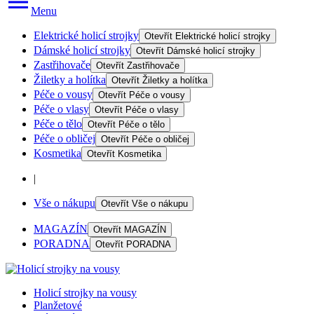
Menu
Elektrické holicí strojky
Otevřít
Elektrické holicí strojky
Dámské holicí strojky
Otevřít
Dámské holicí strojky
Zastřihovače
Otevřít
Zastřihovače
Žiletky a holítka
Otevřít
Žiletky a holítka
Péče o vousy
Otevřít
Péče o vousy
Péče o vlasy
Otevřít
Péče o vlasy
Péče o tělo
Otevřít
Péče o tělo
Péče o obličej
Otevřít
Péče o obličej
Kosmetika
Otevřít
Kosmetika
|
Vše o nákupu
Otevřít
Vše o nákupu
MAGAZÍN
Otevřít
MAGAZÍN
PORADNA
Otevřít
PORADNA
Holicí strojky na vousy
Planžetové