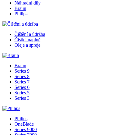
Náhradní díly
Braun
Philips
Čištění a údržba
Čisticí náplně
Oleje a spreje
Braun
Series 9
Series 8
Series 7
Series 6
Series 5
Series 3
Philips
OneBlade
Series 9000
Series 7000