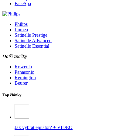
FaceSpa
Philips
Lumea
Satinelle Prestige
Satinelle Advanced
Satinelle Essential
Další značky
Rowenta
Panasonic
Remington
Beurer
Top články
Jak vybrat epilátor? + VIDEO