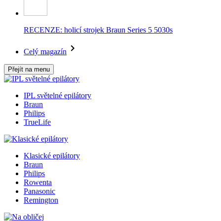
RECENZE: holicí strojek Braun Series 5 5030s
Celý magazín
Přejít na menu
IPL světelné epilátory
Braun
Philips
TrueLife
Klasické epilátory
Braun
Philips
Rowenta
Panasonic
Remington