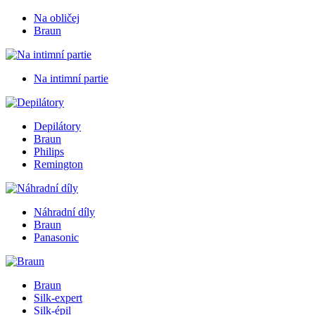
Na obličej
Braun
Na intimní partie
Depilátory
Braun
Philips
Remington
Náhradní díly
Braun
Panasonic
Braun
Silk-expert
Silk-épil