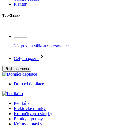
Plantur
Top články
Jak poznat silikon v kosmetice
Celý magazín
Přejít na menu
Domácí depilace
Pedikúra
Elektrické pilníky
Kotoučky pro strojky
Pilníky a pemzy
Krémy a masky