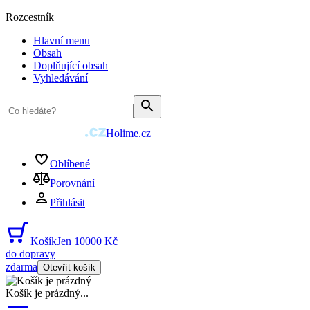
Rozcestník
Hlavní menu
Obsah
Doplňující obsah
Vyhledávání
Holime.cz
Oblíbené
Porovnání
Přihlásit
Košík
Jen 10000 Kč
do dopravy
zdarma
Otevřít košík
Košík je prázdný
...