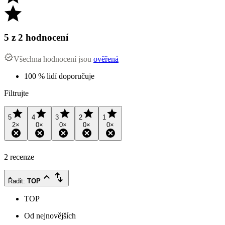
5
z 2 hodnocení
Všechna hodnocení jsou
ověřená
100 % lidí doporučuje
Filtrujte
5
4
3
2
1
2
×
0
×
0
×
0
×
0
×
2 recenze
Řadit
:
TOP
TOP
Od nejnovějších