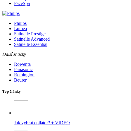
FaceSpa
Philips
Lumea
Satinelle Prestige
Satinelle Advanced
Satinelle Essential
Další značky
Rowenta
Panasonic
Remington
Beurer
Top články
Jak vybrat epilátor? + VIDEO