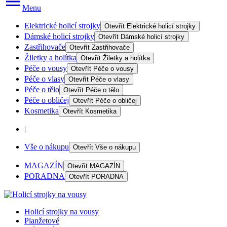
Menu
Elektrické holicí strojky
Otevřít
Elektrické holicí strojky
Dámské holicí strojky
Otevřít
Dámské holicí strojky
Zastřihovače
Otevřít
Zastřihovače
Žiletky a holítka
Otevřít
Žiletky a holítka
Péče o vousy
Otevřít
Péče o vousy
Péče o vlasy
Otevřít
Péče o vlasy
Péče o tělo
Otevřít
Péče o tělo
Péče o obličej
Otevřít
Péče o obličej
Kosmetika
Otevřít
Kosmetika
|
Vše o nákupu
Otevřít
Vše o nákupu
MAGAZÍN
Otevřít
MAGAZÍN
PORADNA
Otevřít
PORADNA
Holicí strojky na vousy
Planžetové