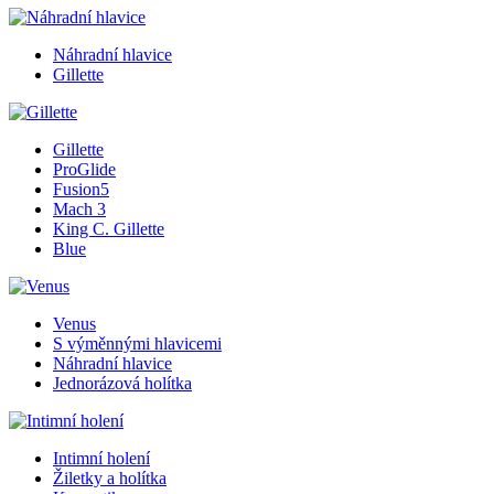
Náhradní hlavice
Gillette
Gillette
ProGlide
Fusion5
Mach 3
King C. Gillette
Blue
Venus
S výměnnými hlavicemi
Náhradní hlavice
Jednorázová holítka
Intimní holení
Žiletky a holítka