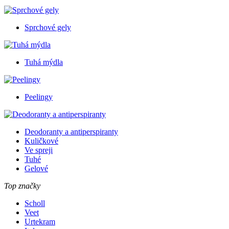
Sprchové gely
Tuhá mýdla
Peelingy
Deodoranty a antiperspiranty
Kuličkové
Ve spreji
Tuhé
Gelové
Top značky
Scholl
Veet
Urtekram