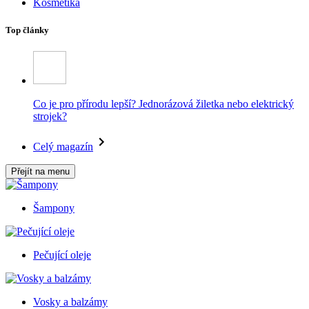
Kosmetika
Top články
Co je pro přírodu lepší? Jednorázová žiletka nebo elektrický
strojek?
Celý magazín
Přejít na menu
Šampony
Pečující oleje
Vosky a balzámy