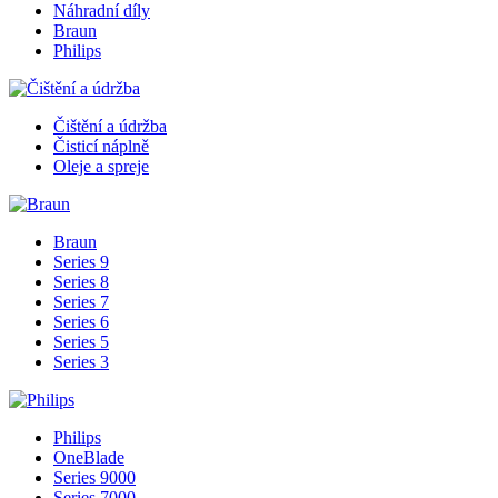
Náhradní díly
Braun
Philips
Čištění a údržba
Čisticí náplně
Oleje a spreje
Braun
Series 9
Series 8
Series 7
Series 6
Series 5
Series 3
Philips
OneBlade
Series 9000
Series 7000