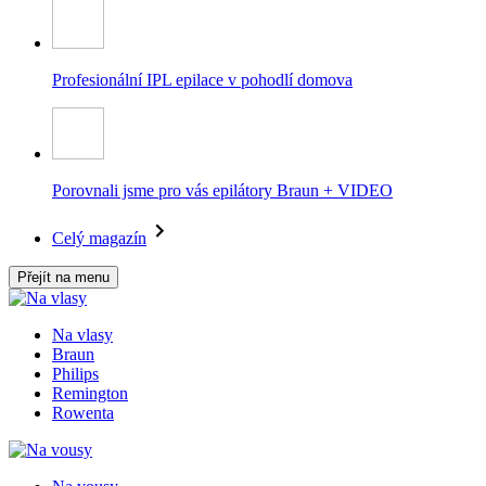
Profesionální IPL epilace v pohodlí domova
Porovnali jsme pro vás epilátory Braun + VIDEO
Celý magazín
Přejít na menu
Na vlasy
Braun
Philips
Remington
Rowenta