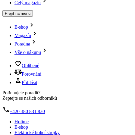
Celý magazín
Přejít na menu
E-shop
Magazín
Poradna
Vše o nákupu
Oblíbené
Porovnání
Přihlásit
Potřebujete poradit?
Zeptejte se našich odborníků
+420 380 831 830
Holime
E-shop
Elektrické holicí strojky