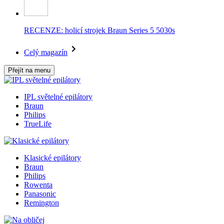
RECENZE: holicí strojek Braun Series 5 5030s
Celý magazín
Přejít na menu
IPL světelné epilátory
Braun
Philips
TrueLife
Klasické epilátory
Braun
Philips
Rowenta
Panasonic
Remington