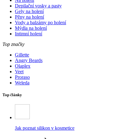
Na holení
Depilační vosky a pasty
Gely na holení
Pěny na holení
Vody a balzámy po holení
Mýdla na holení
Intimní holení
Top značky
Gillette
Angry Beards
Olaplex
Veet
Proraso
Weleda
Top články
Jak poznat silikon v kosmetice