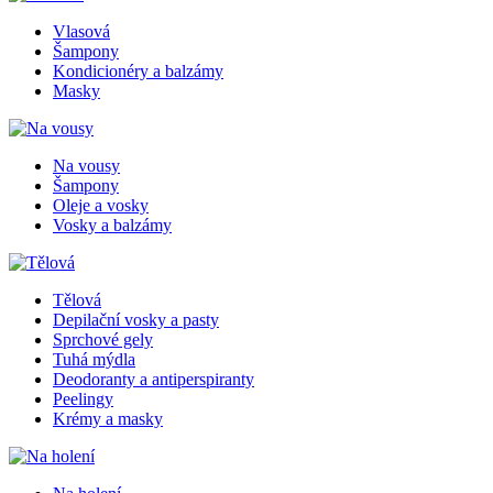
Vlasová
Šampony
Kondicionéry a balzámy
Masky
Na vousy
Šampony
Oleje a vosky
Vosky a balzámy
Tělová
Depilační vosky a pasty
Sprchové gely
Tuhá mýdla
Deodoranty a antiperspiranty
Peelingy
Krémy a masky