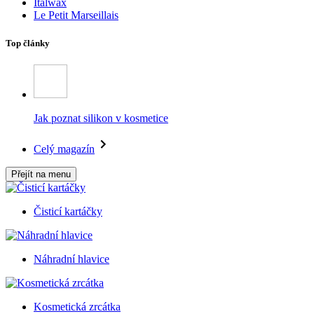
Italwax
Le Petit Marseillais
Top články
Jak poznat silikon v kosmetice
Celý magazín
Přejít na menu
Čisticí kartáčky
Náhradní hlavice
Kosmetická zrcátka