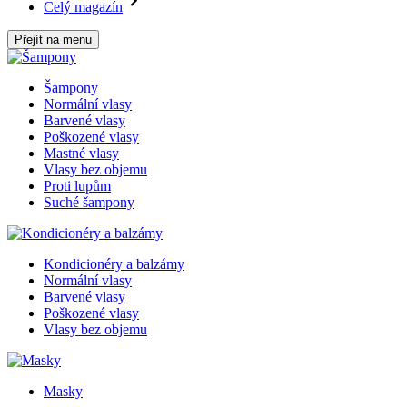
Celý magazín
Přejít na menu
Šampony
Normální vlasy
Barvené vlasy
Poškozené vlasy
Mastné vlasy
Vlasy bez objemu
Proti lupům
Suché šampony
Kondicionéry a balzámy
Normální vlasy
Barvené vlasy
Poškozené vlasy
Vlasy bez objemu
Masky