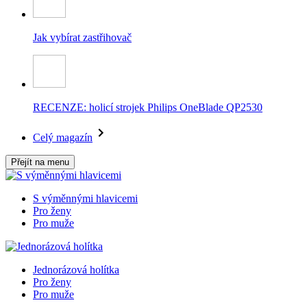
Jak vybírat zastřihovač
RECENZE: holicí strojek Philips OneBlade QP2530
Celý magazín
Přejít na menu
S výměnnými hlavicemi
Pro ženy
Pro muže
Jednorázová holítka
Pro ženy
Pro muže