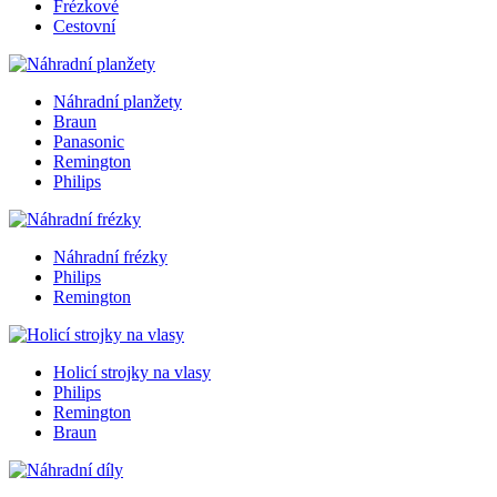
Frézkové
Cestovní
Náhradní planžety
Braun
Panasonic
Remington
Philips
Náhradní frézky
Philips
Remington
Holicí strojky na vlasy
Philips
Remington
Braun