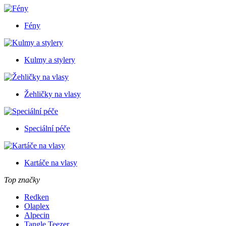
Fény
Kulmy a stylery
Žehličky na vlasy
Speciální péče
Kartáče na vlasy
Top značky
Redken
Olaplex
Alpecin
Tangle Teezer