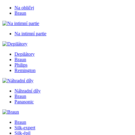
Na obličej
Braun
Na intimní partie
Depilátory
Braun
Philips
Remington
Náhradní díly
Braun
Panasonic
Braun
Silk-expert
Silk-épil