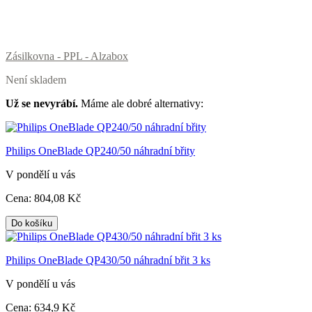
Zásilkovna - PPL - Alzabox
Není skladem
Už se nevyrábí.
Máme ale dobré alternativy:
Philips OneBlade QP240/50 náhradní břity
V pondělí u vás
Cena:
804
,08 Kč
Do košíku
Philips OneBlade QP430/50 náhradní břit 3 ks
V pondělí u vás
Cena:
634
,9 Kč