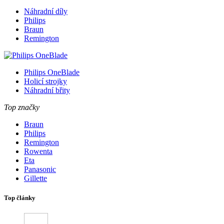
Náhradní díly
Philips
Braun
Remington
Philips OneBlade
Holicí strojky
Náhradní břity
Top značky
Braun
Philips
Remington
Rowenta
Eta
Panasonic
Gillette
Top články