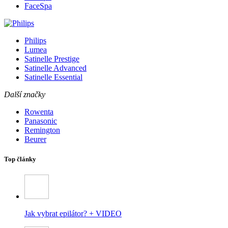
FaceSpa
Philips
Lumea
Satinelle Prestige
Satinelle Advanced
Satinelle Essential
Další značky
Rowenta
Panasonic
Remington
Beurer
Top články
Jak vybrat epilátor? + VIDEO