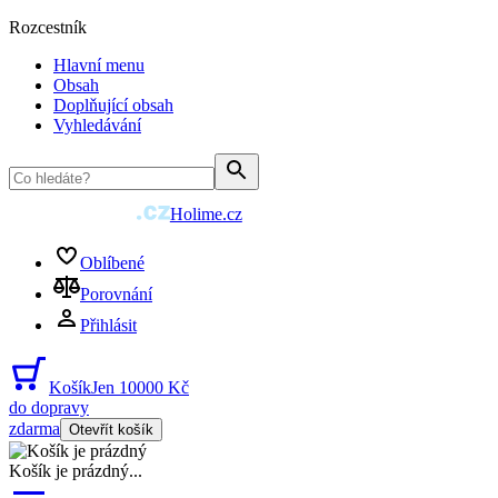
Rozcestník
Hlavní menu
Obsah
Doplňující obsah
Vyhledávání
Holime.cz
Oblíbené
Porovnání
Přihlásit
Košík
Jen 10000 Kč
do dopravy
zdarma
Otevřít košík
Košík je prázdný
...