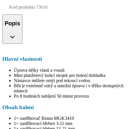
Kód produktu
73016
Popis
Hlavní vlastnosti
Úprava délky vlasů a vousů
Mini planžetový holicí strojek pro holení dohladka
Nástavce můžete omýt pod tekoucí vodou
Břit je extrémně ostrý a umožní úpravu i v těžko dostupných
místech
Po 8 hodinách nabíjení 50 minut provozu
Obsah balení
1× zastřihovač Braun MGK3410
1× zastřihovací hřeben 3-11 mm
1× zastřihovací hřeben 13-21 mm