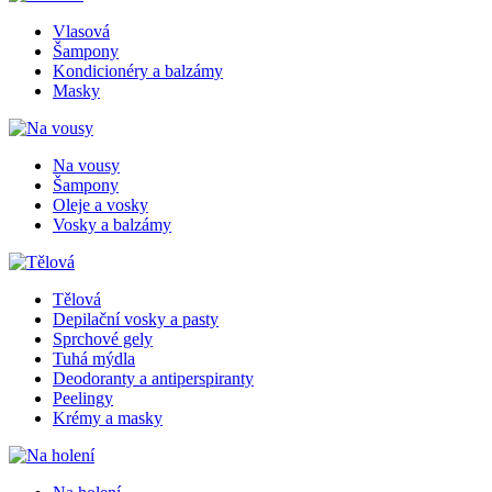
Vlasová
Šampony
Kondicionéry a balzámy
Masky
Na vousy
Šampony
Oleje a vosky
Vosky a balzámy
Tělová
Depilační vosky a pasty
Sprchové gely
Tuhá mýdla
Deodoranty a antiperspiranty
Peelingy
Krémy a masky