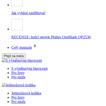
Jak vybírat zastřihovač
RECENZE: holicí strojek Philips OneBlade QP2530
Celý magazín
Přejít na menu
S výměnnými hlavicemi
Pro ženy
Pro muže
Jednorázová holítka
Pro ženy
Pro muže