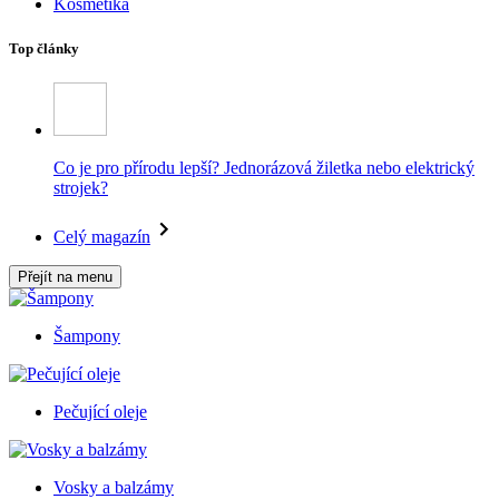
Kosmetika
Top články
Co je pro přírodu lepší? Jednorázová žiletka nebo elektrický
strojek?
Celý magazín
Přejít na menu
Šampony
Pečující oleje
Vosky a balzámy