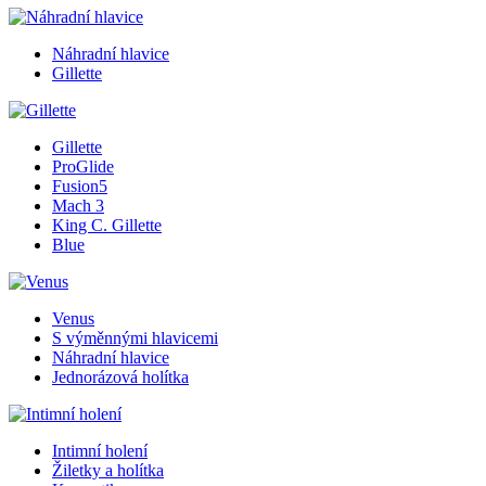
Náhradní hlavice
Gillette
Gillette
ProGlide
Fusion5
Mach 3
King C. Gillette
Blue
Venus
S výměnnými hlavicemi
Náhradní hlavice
Jednorázová holítka
Intimní holení
Žiletky a holítka