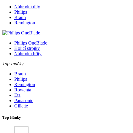
Náhradní díly
Philips
Braun
Remington
Philips OneBlade
Holicí strojky
Náhradní břity
Top značky
Braun
Philips
Remington
Rowenta
Eta
Panasonic
Gillette
Top články