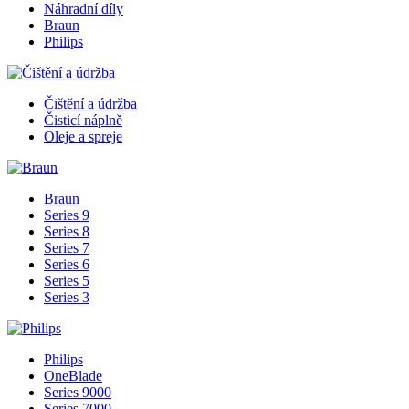
Náhradní díly
Braun
Philips
Čištění a údržba
Čisticí náplně
Oleje a spreje
Braun
Series 9
Series 8
Series 7
Series 6
Series 5
Series 3
Philips
OneBlade
Series 9000
Series 7000