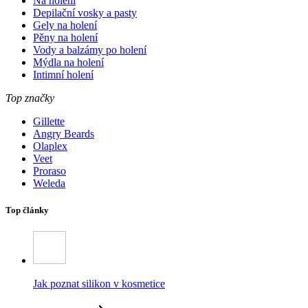
Na holení
Depilační vosky a pasty
Gely na holení
Pěny na holení
Vody a balzámy po holení
Mýdla na holení
Intimní holení
Top značky
Gillette
Angry Beards
Olaplex
Veet
Proraso
Weleda
Top články
Jak poznat silikon v kosmetice