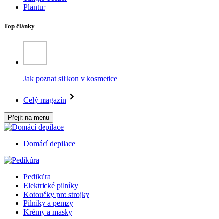
Plantur
Top články
Jak poznat silikon v kosmetice
Celý magazín
Přejít na menu
Domácí depilace
Pedikúra
Elektrické pilníky
Kotoučky pro strojky
Pilníky a pemzy
Krémy a masky