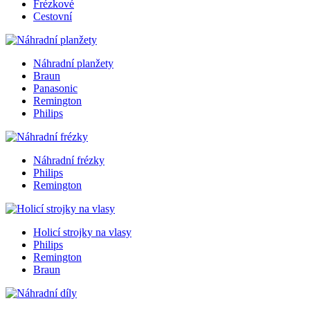
Frézkové
Cestovní
Náhradní planžety
Braun
Panasonic
Remington
Philips
Náhradní frézky
Philips
Remington
Holicí strojky na vlasy
Philips
Remington
Braun