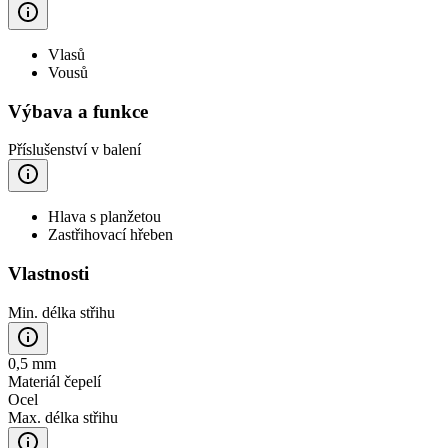
Vlasů
Vousů
Výbava a funkce
Příslušenství v balení
Hlava s planžetou
Zastřihovací hřeben
Vlastnosti
Min. délka střihu
0,5 mm
Materiál čepelí
Ocel
Max. délka střihu