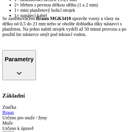
2× hřeben s pevnou délkou střihu (1 a 2 mm)
1× mini planžetový holicí strojek
1× napájecí kabel
Se zastřihovačem
Braun MGK3410
upravíte vousy a vlasy na
délku od 0,5 do 21 mm nebo se oholíte dohladka díky nástavci s
planžetou. Na jedno nabití strojek vydrží až 50 minut provozu a po
použití lze nástavce omýt pod tekoucí vodou.
Parametry
Základní
Značka
Braun
Určeno pro muže / ženy
Muže
Určeno k úpravě