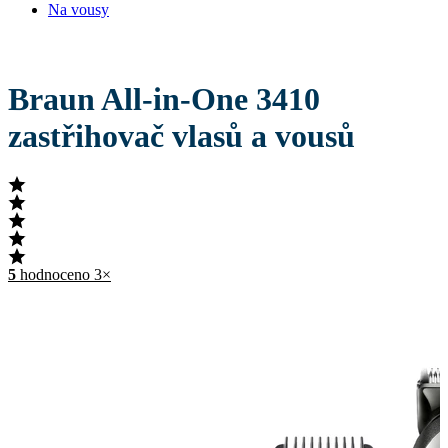
Na vousy
Braun All-in-One 3410
zastřihovač vlasů a vousů
5
hodnoceno 3×