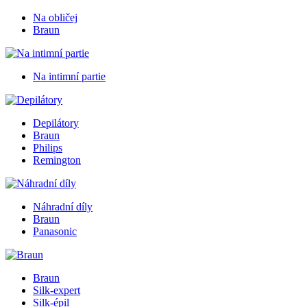
Na obličej
Braun
Na intimní partie
Depilátory
Braun
Philips
Remington
Náhradní díly
Braun
Panasonic
Braun
Silk-expert
Silk-épil