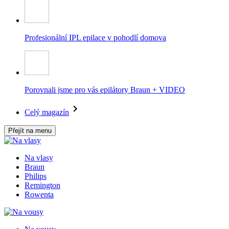
Profesionální IPL epilace v pohodlí domova
Porovnali jsme pro vás epilátory Braun + VIDEO
Celý magazín
Přejít na menu
Na vlasy
Braun
Philips
Remington
Rowenta