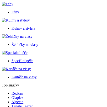
Fény
Kulmy a stylery
Žehličky na vlasy
Speciální péče
Kartáče na vlasy
Top značky
Redken
Olaplex
Alpecin
Tangle Teezer