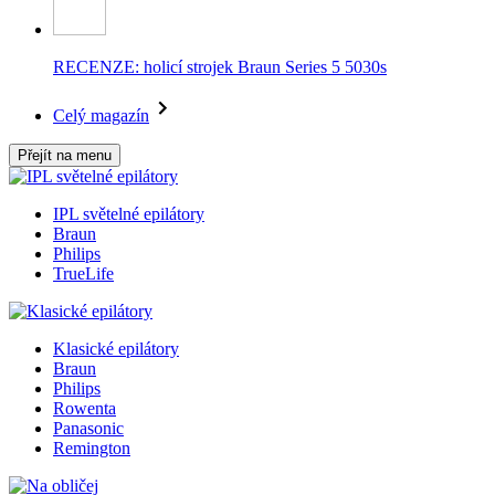
RECENZE: holicí strojek Braun Series 5 5030s
Celý magazín
Přejít na menu
IPL světelné epilátory
Braun
Philips
TrueLife
Klasické epilátory
Braun
Philips
Rowenta
Panasonic
Remington