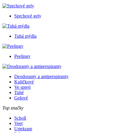
Sprchové gely
Tuhá mýdla
Peelingy
Deodoranty a antiperspiranty
Kuličkové
Ve spreji
Tuhé
Gelové
Top značky
Scholl
Veet
Urtekram