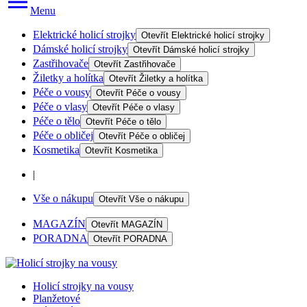
Menu
Elektrické holicí strojky
Otevřít
Elektrické holicí strojky
Dámské holicí strojky
Otevřít
Dámské holicí strojky
Zastřihovače
Otevřít
Zastřihovače
Žiletky a holítka
Otevřít
Žiletky a holítka
Péče o vousy
Otevřít
Péče o vousy
Péče o vlasy
Otevřít
Péče o vlasy
Péče o tělo
Otevřít
Péče o tělo
Péče o obličej
Otevřít
Péče o obličej
Kosmetika
Otevřít
Kosmetika
|
Vše o nákupu
Otevřít
Vše o nákupu
MAGAZÍN
Otevřít
MAGAZÍN
PORADNA
Otevřít
PORADNA
Holicí strojky na vousy
Planžetové