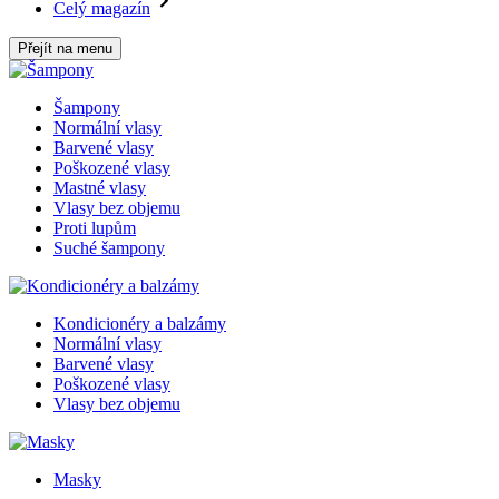
Celý magazín
Přejít na menu
Šampony
Normální vlasy
Barvené vlasy
Poškozené vlasy
Mastné vlasy
Vlasy bez objemu
Proti lupům
Suché šampony
Kondicionéry a balzámy
Normální vlasy
Barvené vlasy
Poškozené vlasy
Vlasy bez objemu
Masky