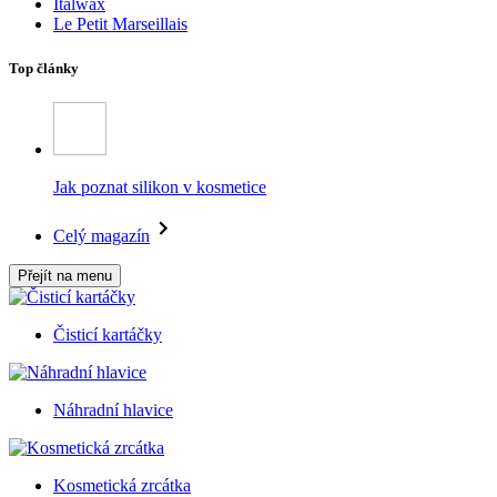
Italwax
Le Petit Marseillais
Top články
Jak poznat silikon v kosmetice
Celý magazín
Přejít na menu
Čisticí kartáčky
Náhradní hlavice
Kosmetická zrcátka