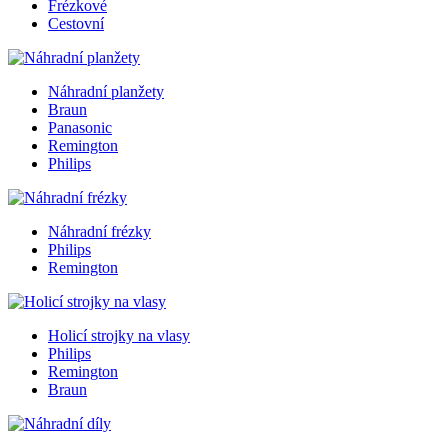
Frézkové
Cestovní
Náhradní planžety
Braun
Panasonic
Remington
Philips
Náhradní frézky
Philips
Remington
Holicí strojky na vlasy
Philips
Remington
Braun