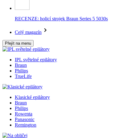
RECENZE: holicí strojek Braun Series 5 5030s
Celý magazín
Přejít na menu
IPL světelné epilátory
Braun
Philips
TrueLife
Klasické epilátory
Braun
Philips
Rowenta
Panasonic
Remington