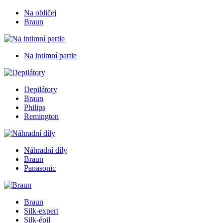
Na obličej
Braun
Na intimní partie
Depilátory
Braun
Philips
Remington
Náhradní díly
Braun
Panasonic
Braun
Silk-expert
Silk-épil