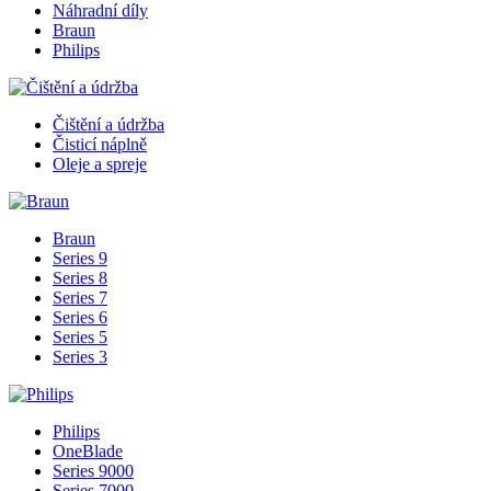
Náhradní díly
Braun
Philips
Čištění a údržba
Čisticí náplně
Oleje a spreje
Braun
Series 9
Series 8
Series 7
Series 6
Series 5
Series 3
Philips
OneBlade
Series 9000
Series 7000