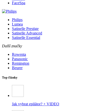
FaceSpa
Philips
Lumea
Satinelle Prestige
Satinelle Advanced
Satinelle Essential
Další značky
Rowenta
Panasonic
Remington
Beurer
Top články
Jak vybrat epilátor? + VIDEO