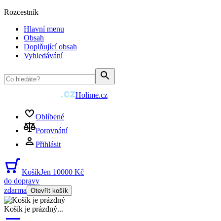
Rozcestník
Hlavní menu
Obsah
Doplňující obsah
Vyhledávání
Holime.cz
Oblíbené
Porovnání
Přihlásit
Košík
Jen 10000 Kč
do dopravy
zdarma
Otevřít košík
Košík je prázdný
...