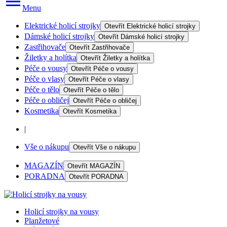
Menu
Elektrické holicí strojky
Otevřít
Elektrické holicí strojky
Dámské holicí strojky
Otevřít
Dámské holicí strojky
Zastřihovače
Otevřít
Zastřihovače
Žiletky a holítka
Otevřít
Žiletky a holítka
Péče o vousy
Otevřít
Péče o vousy
Péče o vlasy
Otevřít
Péče o vlasy
Péče o tělo
Otevřít
Péče o tělo
Péče o obličej
Otevřít
Péče o obličej
Kosmetika
Otevřít
Kosmetika
|
Vše o nákupu
Otevřít
Vše o nákupu
MAGAZÍN
Otevřít
MAGAZÍN
PORADNA
Otevřít
PORADNA
Holicí strojky na vousy
Planžetové