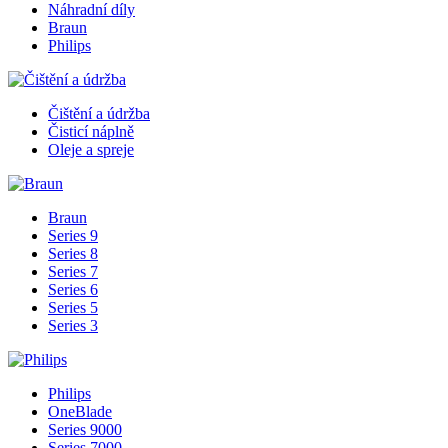
Náhradní díly
Braun
Philips
Čištění a údržba
Čisticí náplně
Oleje a spreje
Braun
Series 9
Series 8
Series 7
Series 6
Series 5
Series 3
Philips
OneBlade
Series 9000
Series 7000