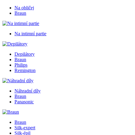
Na obličej
Braun
Na intimní partie
Depilátory
Braun
Philips
Remington
Náhradní díly
Braun
Panasonic
Braun
Silk-expert
Silk-épil