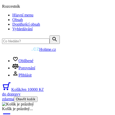
Rozcestník
Hlavní menu
Obsah
Doplňující obsah
Vyhledávání
Holime.cz
Oblíbené
Porovnání
Přihlásit
Košík
Jen 10000 Kč
do dopravy
zdarma
Otevřít košík
Košík je prázdný
...