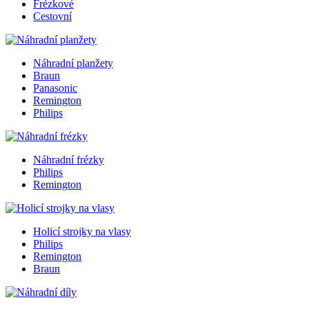
Frézkové
Cestovní
Náhradní planžety
Braun
Panasonic
Remington
Philips
Náhradní frézky
Philips
Remington
Holicí strojky na vlasy
Philips
Remington
Braun