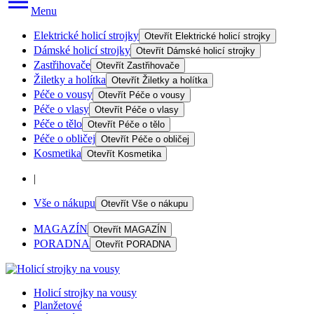
Menu
Elektrické holicí strojky
Otevřít
Elektrické holicí strojky
Dámské holicí strojky
Otevřít
Dámské holicí strojky
Zastřihovače
Otevřít
Zastřihovače
Žiletky a holítka
Otevřít
Žiletky a holítka
Péče o vousy
Otevřít
Péče o vousy
Péče o vlasy
Otevřít
Péče o vlasy
Péče o tělo
Otevřít
Péče o tělo
Péče o obličej
Otevřít
Péče o obličej
Kosmetika
Otevřít
Kosmetika
|
Vše o nákupu
Otevřít
Vše o nákupu
MAGAZÍN
Otevřít
MAGAZÍN
PORADNA
Otevřít
PORADNA
Holicí strojky na vousy
Planžetové