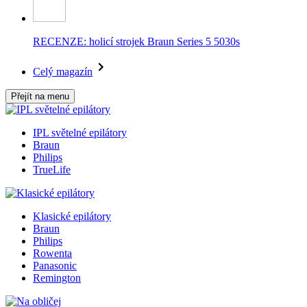
RECENZE: holicí strojek Braun Series 5 5030s
Celý magazín
Přejít na menu
IPL světelné epilátory
Braun
Philips
TrueLife
Klasické epilátory
Braun
Philips
Rowenta
Panasonic
Remington