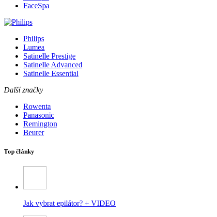
FaceSpa
Philips
Lumea
Satinelle Prestige
Satinelle Advanced
Satinelle Essential
Další značky
Rowenta
Panasonic
Remington
Beurer
Top články
Jak vybrat epilátor? + VIDEO