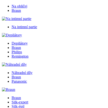
Na obličej
Braun
Na intimní partie
Depilátory
Braun
Philips
Remington
Náhradní díly
Braun
Panasonic
Braun
Silk-expert
Silk-épil