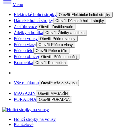
Menu
Elektrické holicí strojky
Otevřít
Elektrické holicí strojky
Dámské holicí strojky
Otevřít
Dámské holicí strojky
Zastřihovače
Otevřít
Zastřihovače
Žiletky a holítka
Otevřít
Žiletky a holítka
Péče o vousy
Otevřít
Péče o vousy
Péče o vlasy
Otevřít
Péče o vlasy
Péče o tělo
Otevřít
Péče o tělo
Péče o obličej
Otevřít
Péče o obličej
Kosmetika
Otevřít
Kosmetika
|
Vše o nákupu
Otevřít
Vše o nákupu
MAGAZÍN
Otevřít
MAGAZÍN
PORADNA
Otevřít
PORADNA
Holicí strojky na vousy
Planžetové