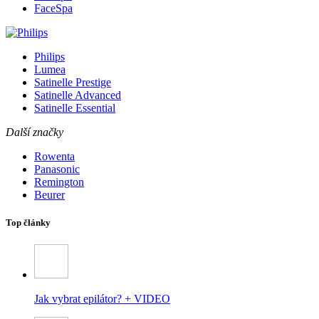
FaceSpa
Philips
Lumea
Satinelle Prestige
Satinelle Advanced
Satinelle Essential
Další značky
Rowenta
Panasonic
Remington
Beurer
Top články
Jak vybrat epilátor? + VIDEO