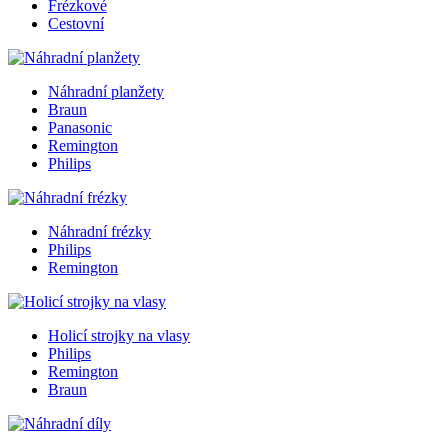
Frézkové
Cestovní
Náhradní planžety
Braun
Panasonic
Remington
Philips
Náhradní frézky
Philips
Remington
Holicí strojky na vlasy
Philips
Remington
Braun