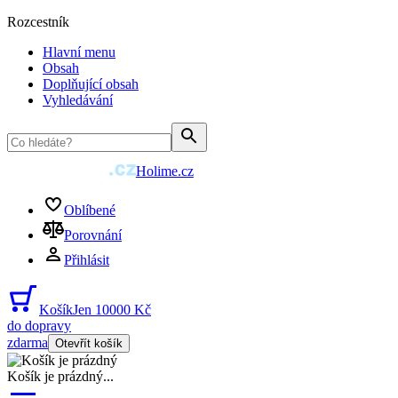
Rozcestník
Hlavní menu
Obsah
Doplňující obsah
Vyhledávání
Holime.cz
Oblíbené
Porovnání
Přihlásit
Košík
Jen 10000 Kč
do dopravy
zdarma
Otevřít košík
Košík je prázdný
...