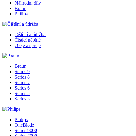
Náhradní díly
Braun
Philips
Čištění a údržba
Čisticí náplně
Oleje a spreje
Braun
Series 9
Series 8
Series 7
Series 6
Series 5
Series 3
Philips
OneBlade
Series 9000
Series 7000