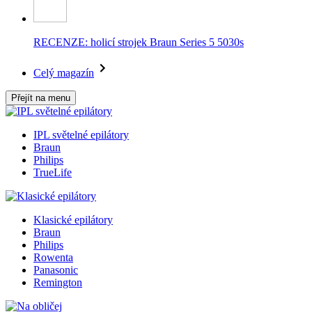
RECENZE: holicí strojek Braun Series 5 5030s
Celý magazín
Přejít na menu
IPL světelné epilátory
Braun
Philips
TrueLife
Klasické epilátory
Braun
Philips
Rowenta
Panasonic
Remington