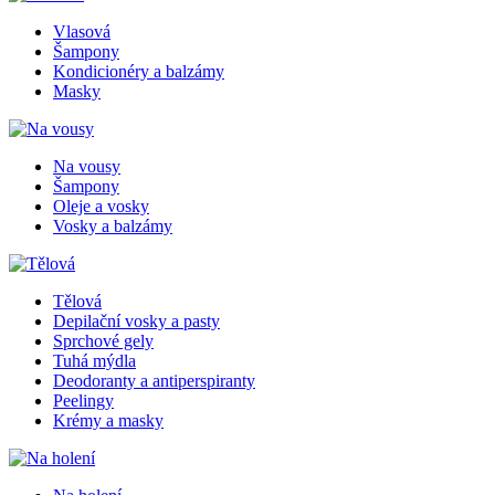
Vlasová
Šampony
Kondicionéry a balzámy
Masky
Na vousy
Šampony
Oleje a vosky
Vosky a balzámy
Tělová
Depilační vosky a pasty
Sprchové gely
Tuhá mýdla
Deodoranty a antiperspiranty
Peelingy
Krémy a masky