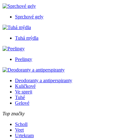
Sprchové gely
Tuhá mýdla
Peelingy
Deodoranty a antiperspiranty
Kuličkové
Ve spreji
Tuhé
Gelové
Top značky
Scholl
Veet
Urtekram