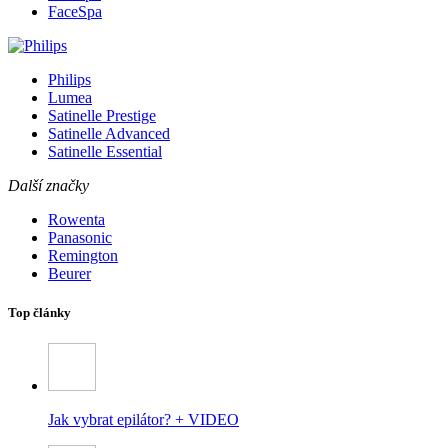
FaceSpa
Philips
Lumea
Satinelle Prestige
Satinelle Advanced
Satinelle Essential
Další značky
Rowenta
Panasonic
Remington
Beurer
Top články
Jak vybrat epilátor? + VIDEO