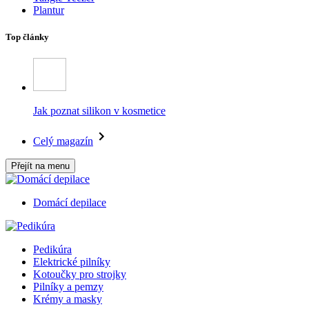
Plantur
Top články
Jak poznat silikon v kosmetice
Celý magazín
Přejít na menu
Domácí depilace
Pedikúra
Elektrické pilníky
Kotoučky pro strojky
Pilníky a pemzy
Krémy a masky