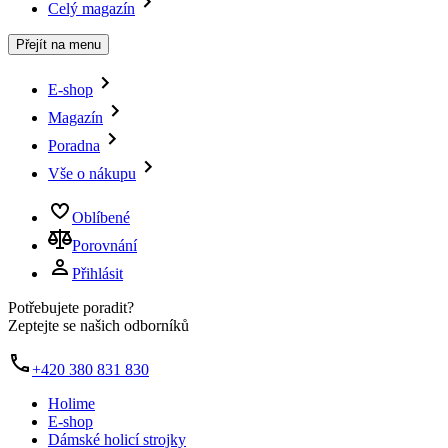
Celý magazín
Přejít na menu
E-shop
Magazín
Poradna
Vše o nákupu
Oblíbené
Porovnání
Přihlásit
Potřebujete poradit?
Zeptejte se našich odborníků
+420 380 831 830
Holime
E-shop
Dámské holicí strojky