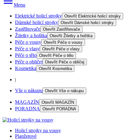
Menu
Elektrické holicí strojky
Otevřít
Elektrické holicí strojky
Dámské holicí strojky
Otevřít
Dámské holicí strojky
Zastřihovače
Otevřít
Zastřihovače
Žiletky a holítka
Otevřít
Žiletky a holítka
Péče o vousy
Otevřít
Péče o vousy
Péče o vlasy
Otevřít
Péče o vlasy
Péče o tělo
Otevřít
Péče o tělo
Péče o obličej
Otevřít
Péče o obličej
Kosmetika
Otevřít
Kosmetika
|
Vše o nákupu
Otevřít
Vše o nákupu
MAGAZÍN
Otevřít
MAGAZÍN
PORADNA
Otevřít
PORADNA
Holicí strojky na vousy
Planžetové