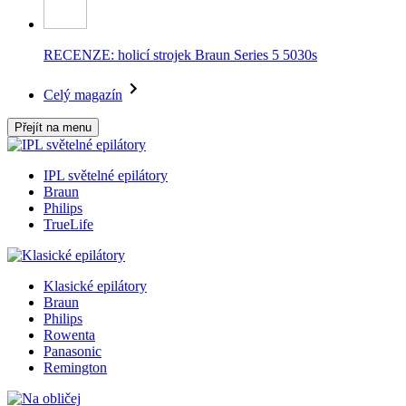
RECENZE: holicí strojek Braun Series 5 5030s
Celý magazín
Přejít na menu
IPL světelné epilátory
Braun
Philips
TrueLife
Klasické epilátory
Braun
Philips
Rowenta
Panasonic
Remington