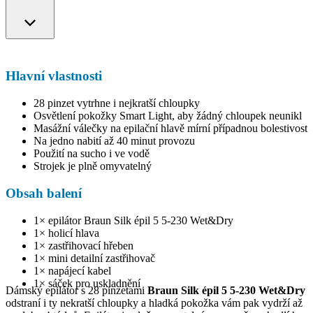
Hlavní vlastnosti
28 pinzet vytrhne i nejkratší chloupky
Osvětlení pokožky Smart Light, aby žádný chloupek neunikl
Masážní válečky na epilační hlavě mírní případnou bolestivost
Na jedno nabití až 40 minut provozu
Použití na sucho i ve vodě
Strojek je plně omyvatelný
Obsah balení
1× epilátor Braun Silk épil 5 5-230 Wet&Dry
1× holicí hlava
1× zastřihovací hřeben
1× mini detailní zastřihovač
1× napájecí kabel
1× sáček pro uskladnění
Dámský epilátor s 28 pinzetami
Braun Silk épil 5 5-230 Wet&Dry
odstraní i ty nekratší chloupky a hladká pokožka vám pak vydrží až