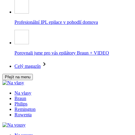
Profesionální IPL epilace v pohodlí domova
Porovnali jsme pro vás epilátory Braun + VIDEO
Celý magazín
Přejít na menu
Na vlasy
Braun
Philips
Remington
Rowenta