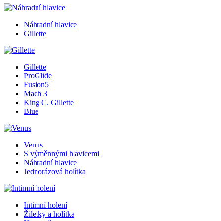
Náhradní hlavice
Gillette
Gillette
ProGlide
Fusion5
Mach 3
King C. Gillette
Blue
Venus
S výměnnými hlavicemi
Náhradní hlavice
Jednorázová holítka
Intimní holení
Žiletky a holítka