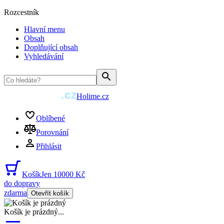
Rozcestník
Hlavní menu
Obsah
Doplňující obsah
Vyhledávání
Holime.cz
Oblíbené
Porovnání
Přihlásit
Košík
Jen 10000 Kč
do dopravy
zdarma
Otevřít košík
Košík je prázdný
...