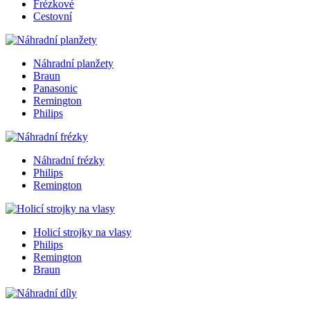
Frézkové
Cestovní
Náhradní planžety
Braun
Panasonic
Remington
Philips
Náhradní frézky
Philips
Remington
Holicí strojky na vlasy
Philips
Remington
Braun