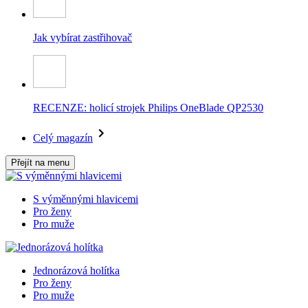
Jak vybírat zastřihovač
RECENZE: holicí strojek Philips OneBlade QP2530
Celý magazín
Přejít na menu
S výměnnými hlavicemi
Pro ženy
Pro muže
Jednorázová holítka
Pro ženy
Pro muže