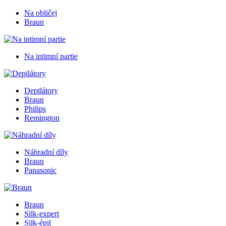
Na obličej
Braun
Na intimní partie
Depilátory
Braun
Philips
Remington
Náhradní díly
Braun
Panasonic
Braun
Silk-expert
Silk-épil