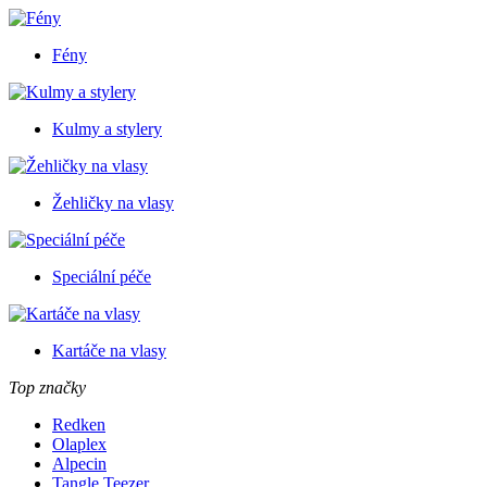
Fény
Kulmy a stylery
Žehličky na vlasy
Speciální péče
Kartáče na vlasy
Top značky
Redken
Olaplex
Alpecin
Tangle Teezer