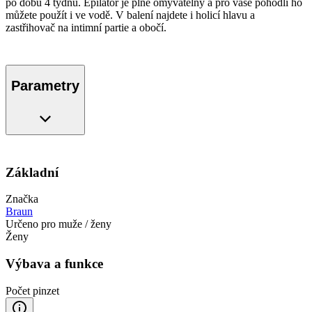
po dobu 4 týdnů. Epilátor je plně omyvatelný a pro vaše pohodlí ho
můžete použít i ve vodě. V balení najdete i holicí hlavu a
zastřihovač na intimní partie a obočí.
Parametry
Základní
Značka
Braun
Určeno pro muže / ženy
Ženy
Výbava a funkce
Počet pinzet