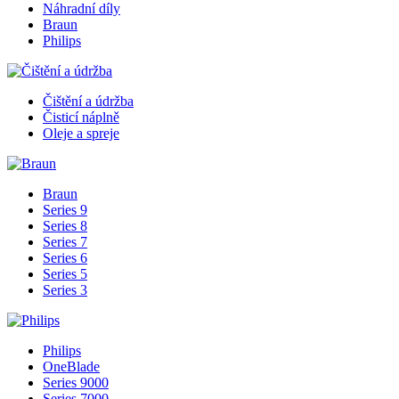
Náhradní díly
Braun
Philips
Čištění a údržba
Čisticí náplně
Oleje a spreje
Braun
Series 9
Series 8
Series 7
Series 6
Series 5
Series 3
Philips
OneBlade
Series 9000
Series 7000