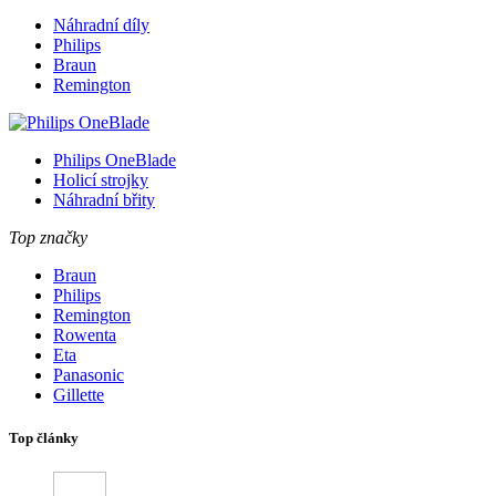
Náhradní díly
Philips
Braun
Remington
Philips OneBlade
Holicí strojky
Náhradní břity
Top značky
Braun
Philips
Remington
Rowenta
Eta
Panasonic
Gillette
Top články