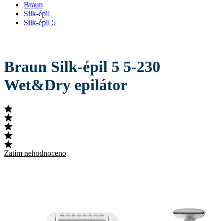
Braun
Silk-épil
Silk-épil 5
Braun Silk-épil 5 5-230
Wet&Dry epilátor
Zatím nehodnoceno