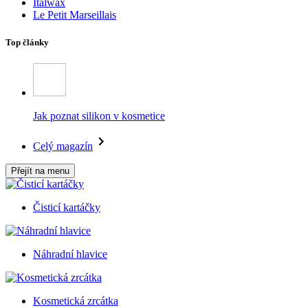
Italwax
Le Petit Marseillais
Top články
Jak poznat silikon v kosmetice
Celý magazín
Přejít na menu
Čisticí kartáčky
Náhradní hlavice
Kosmetická zrcátka