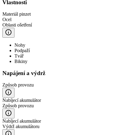
Vlastnosti
Materiál pinzet
Ocel
Oblasti ošetření
Nohy
Podpaží
Tvář
Bikiny
Napájení a výdrž
Způsob provozu
Nabíjecí akumulátor
Způsob provozu
Nabíjecí akumulátor
Výdrž akumulátoru