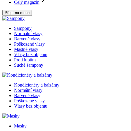
Celý magazín
Přejít na menu
Šampony
Normální vlasy
Barvené vlasy
Poškozené vlasy
Mastné vlasy
Vlasy bez objemu
Proti lupům
Suché šampony
Kondicionéry a balzámy
Normální vlasy
Barvené vlasy
Poškozené vlasy
Vlasy bez objemu
Masky