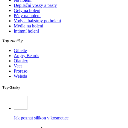
Na holení
Depilační vosky a pasty
Gely na holení
Pěny na holení
Vody a balzámy po holení
Mýdla na holení
Intimní holení
Top značky
Gillette
Angry Beards
Olaplex
Veet
Proraso
Weleda
Top články
Jak poznat silikon v kosmetice