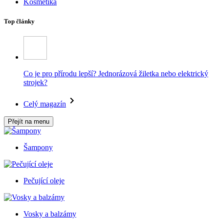
Kosmetika
Top články
Co je pro přírodu lepší? Jednorázová žiletka nebo elektrický
strojek?
Celý magazín
Přejít na menu
Šampony
Pečující oleje
Vosky a balzámy