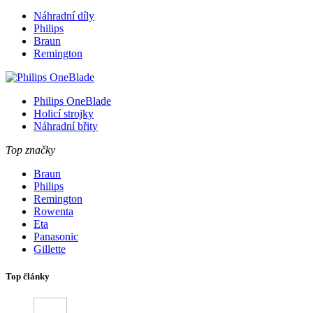
Náhradní díly
Philips
Braun
Remington
Philips OneBlade
Holicí strojky
Náhradní břity
Top značky
Braun
Philips
Remington
Rowenta
Eta
Panasonic
Gillette
Top články