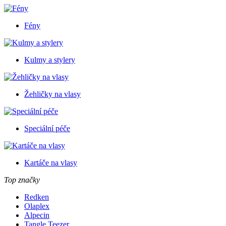
Fény
Kulmy a stylery
Žehličky na vlasy
Speciální péče
Kartáče na vlasy
Top značky
Redken
Olaplex
Alpecin
Tangle Teezer