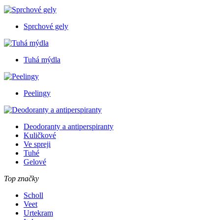
Sprchové gely
Tuhá mýdla
Peelingy
Deodoranty a antiperspiranty
Kuličkové
Ve spreji
Tuhé
Gelové
Top značky
Scholl
Veet
Urtekram