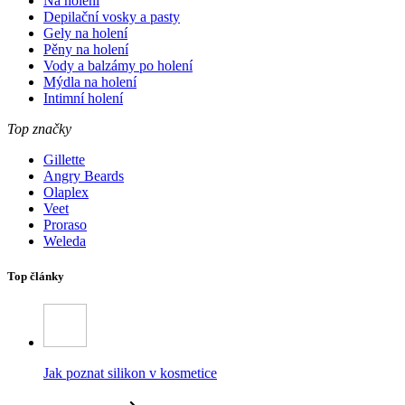
Na holení
Depilační vosky a pasty
Gely na holení
Pěny na holení
Vody a balzámy po holení
Mýdla na holení
Intimní holení
Top značky
Gillette
Angry Beards
Olaplex
Veet
Proraso
Weleda
Top články
Jak poznat silikon v kosmetice