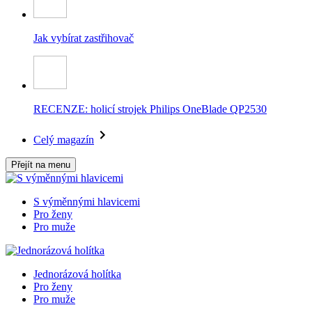
Jak vybírat zastřihovač
RECENZE: holicí strojek Philips OneBlade QP2530
Celý magazín
Přejít na menu
S výměnnými hlavicemi
Pro ženy
Pro muže
Jednorázová holítka
Pro ženy
Pro muže