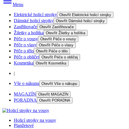
Menu
Elektrické holicí strojky
Otevřít
Elektrické holicí strojky
Dámské holicí strojky
Otevřít
Dámské holicí strojky
Zastřihovače
Otevřít
Zastřihovače
Žiletky a holítka
Otevřít
Žiletky a holítka
Péče o vousy
Otevřít
Péče o vousy
Péče o vlasy
Otevřít
Péče o vlasy
Péče o tělo
Otevřít
Péče o tělo
Péče o obličej
Otevřít
Péče o obličej
Kosmetika
Otevřít
Kosmetika
|
Vše o nákupu
Otevřít
Vše o nákupu
MAGAZÍN
Otevřít
MAGAZÍN
PORADNA
Otevřít
PORADNA
Holicí strojky na vousy
Planžetové