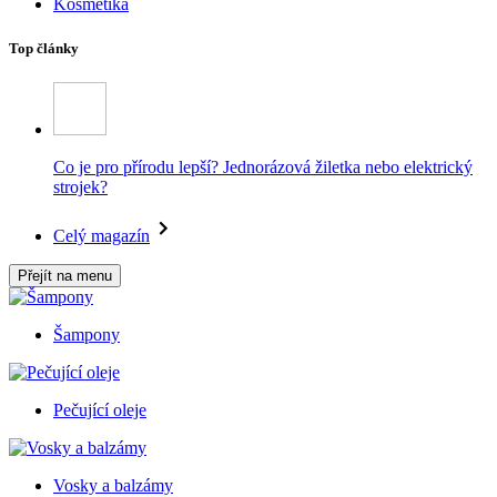
Kosmetika
Top články
Co je pro přírodu lepší? Jednorázová žiletka nebo elektrický
strojek?
Celý magazín
Přejít na menu
Šampony
Pečující oleje
Vosky a balzámy