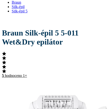
Braun
Silk-épil
Silk-épil 5
Braun Silk-épil 5 5-011
Wet&Dry epilátor
5
hodnoceno 1×