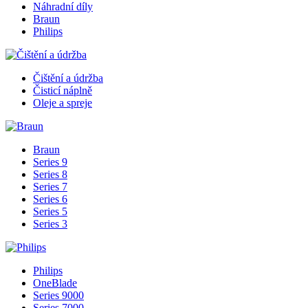
Náhradní díly
Braun
Philips
Čištění a údržba
Čisticí náplně
Oleje a spreje
Braun
Series 9
Series 8
Series 7
Series 6
Series 5
Series 3
Philips
OneBlade
Series 9000
Series 7000