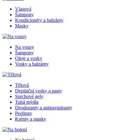
Vlasová
Šampony
Kondicionéry a balzámy
Masky
Na vousy
Šampony
Oleje a vosky
Vosky a balzámy
Tělová
Depilační vosky a pasty
Sprchové gely
Tuhá mýdla
Deodoranty a antiperspiranty
Peelingy
Krémy a masky