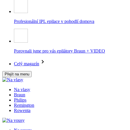
Profesionální IPL epilace v pohodlí domova
Porovnali jsme pro vás epilátory Braun + VIDEO
Celý magazín
Přejít na menu
Na vlasy
Braun
Philips
Remington
Rowenta