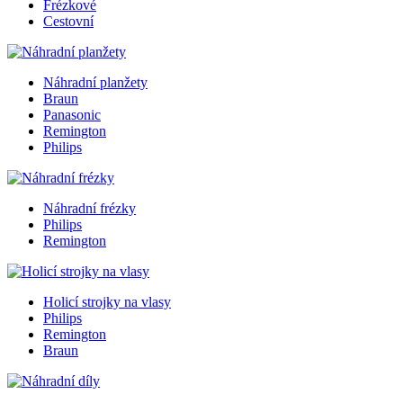
Frézkové
Cestovní
Náhradní planžety
Braun
Panasonic
Remington
Philips
Náhradní frézky
Philips
Remington
Holicí strojky na vlasy
Philips
Remington
Braun