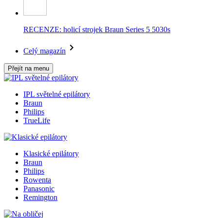
RECENZE: holicí strojek Braun Series 5 5030s
Celý magazín
Přejít na menu
IPL světelné epilátory
Braun
Philips
TrueLife
Klasické epilátory
Braun
Philips
Rowenta
Panasonic
Remington