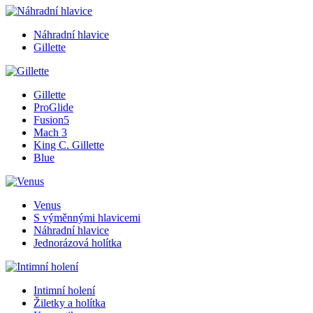
Náhradní hlavice
Gillette
Gillette
ProGlide
Fusion5
Mach 3
King C. Gillette
Blue
Venus
S výměnnými hlavicemi
Náhradní hlavice
Jednorázová holítka
Intimní holení
Žiletky a holítka