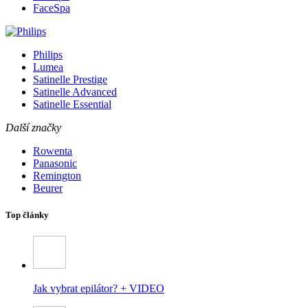
FaceSpa
Philips
Lumea
Satinelle Prestige
Satinelle Advanced
Satinelle Essential
Další značky
Rowenta
Panasonic
Remington
Beurer
Top články
Jak vybrat epilátor? + VIDEO