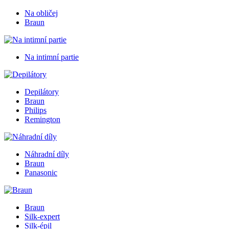
Na obličej
Braun
Na intimní partie
Depilátory
Braun
Philips
Remington
Náhradní díly
Braun
Panasonic
Braun
Silk-expert
Silk-épil