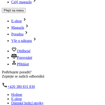
Celý magazín
Přejít na menu
E-shop
Magazín
Poradna
Vše o nákupu
Oblíbené
Porovnání
Přihlásit
Potřebujete poradit?
Zeptejte se našich odborníků
+420 380 831 830
Holime
E-shop
Dámské holicí strojky