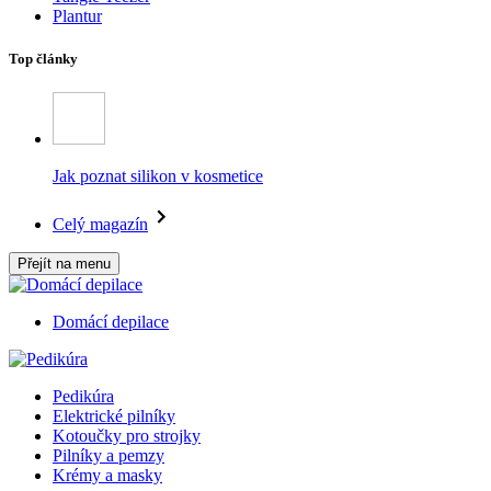
Plantur
Top články
Jak poznat silikon v kosmetice
Celý magazín
Přejít na menu
Domácí depilace
Pedikúra
Elektrické pilníky
Kotoučky pro strojky
Pilníky a pemzy
Krémy a masky