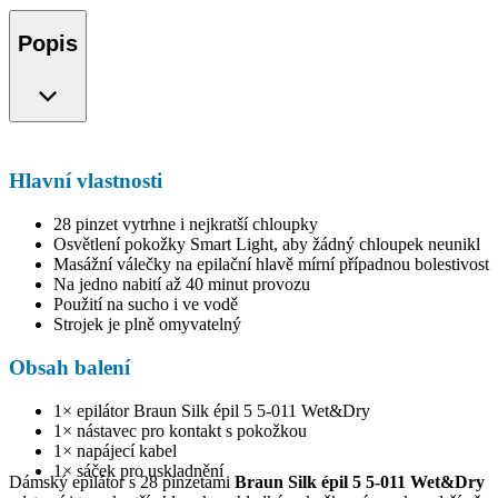
Popis
Hlavní vlastnosti
28 pinzet vytrhne i nejkratší chloupky
Osvětlení pokožky Smart Light, aby žádný chloupek neunikl
Masážní válečky na epilační hlavě mírní případnou bolestivost
Na jedno nabití až 40 minut provozu
Použití na sucho i ve vodě
Strojek je plně omyvatelný
Obsah balení
1× epilátor Braun Silk épil 5 5-011 Wet&Dry
1× nástavec pro kontakt s pokožkou
1× napájecí kabel
1× sáček pro uskladnění
Dámský epilátor s 28 pinzetami
Braun Silk épil 5 5-011 Wet&Dry