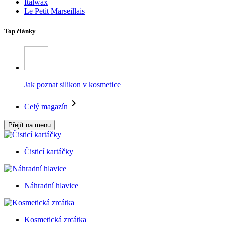
Italwax
Le Petit Marseillais
Top články
Jak poznat silikon v kosmetice
Celý magazín
Přejít na menu
Čisticí kartáčky
Náhradní hlavice
Kosmetická zrcátka