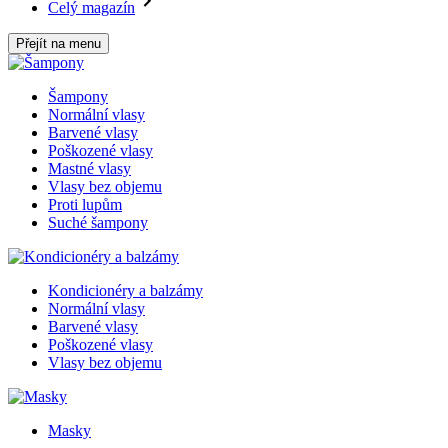
Celý magazín
Přejít na menu
Šampony
Normální vlasy
Barvené vlasy
Poškozené vlasy
Mastné vlasy
Vlasy bez objemu
Proti lupům
Suché šampony
Kondicionéry a balzámy
Normální vlasy
Barvené vlasy
Poškozené vlasy
Vlasy bez objemu
Masky