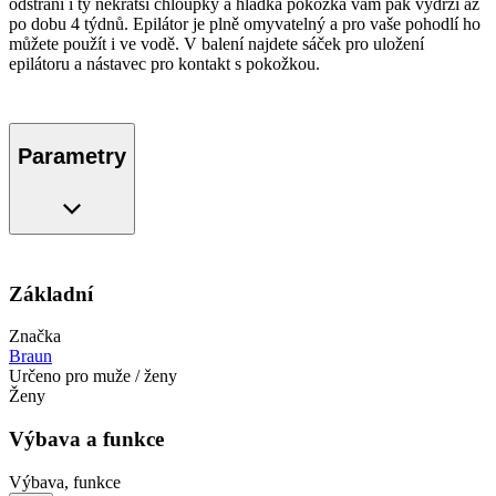
odstraní i ty nekratší chloupky a hladká pokožka vám pak vydrží až
po dobu 4 týdnů. Epilátor je plně omyvatelný a pro vaše pohodlí ho
můžete použít i ve vodě. V balení najdete sáček pro uložení
epilátoru a nástavec pro kontakt s pokožkou.
Parametry
Základní
Značka
Braun
Určeno pro muže / ženy
Ženy
Výbava a funkce
Výbava, funkce