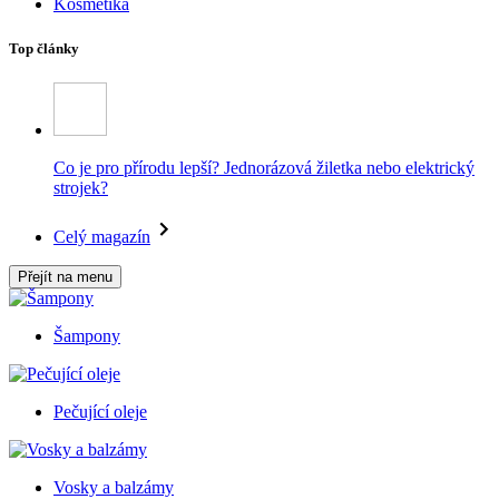
Kosmetika
Top články
Co je pro přírodu lepší? Jednorázová žiletka nebo elektrický
strojek?
Celý magazín
Přejít na menu
Šampony
Pečující oleje
Vosky a balzámy