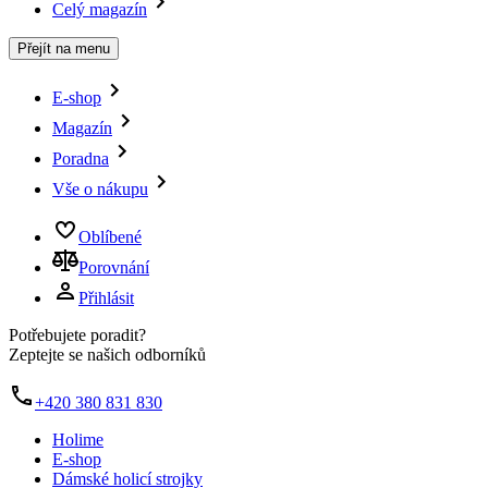
Celý magazín
Přejít na menu
E-shop
Magazín
Poradna
Vše o nákupu
Oblíbené
Porovnání
Přihlásit
Potřebujete poradit?
Zeptejte se našich odborníků
+420 380 831 830
Holime
E-shop
Dámské holicí strojky