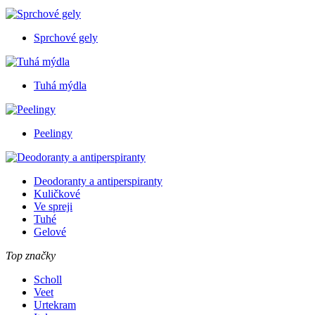
Sprchové gely
Tuhá mýdla
Peelingy
Deodoranty a antiperspiranty
Kuličkové
Ve spreji
Tuhé
Gelové
Top značky
Scholl
Veet
Urtekram