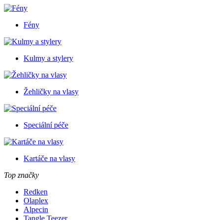
Fény
Kulmy a stylery
Žehličky na vlasy
Speciální péče
Kartáče na vlasy
Top značky
Redken
Olaplex
Alpecin
Tangle Teezer