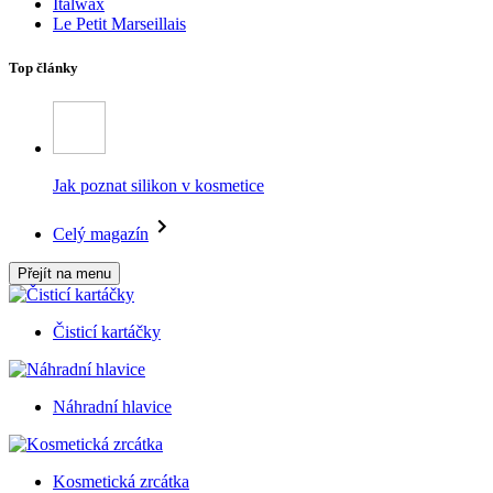
Italwax
Le Petit Marseillais
Top články
Jak poznat silikon v kosmetice
Celý magazín
Přejít na menu
Čisticí kartáčky
Náhradní hlavice
Kosmetická zrcátka