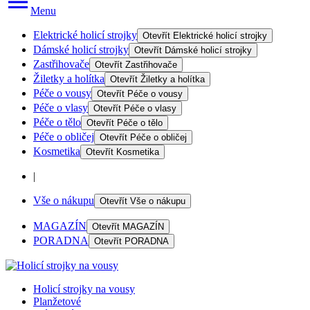
Menu
Elektrické holicí strojky
Otevřít
Elektrické holicí strojky
Dámské holicí strojky
Otevřít
Dámské holicí strojky
Zastřihovače
Otevřít
Zastřihovače
Žiletky a holítka
Otevřít
Žiletky a holítka
Péče o vousy
Otevřít
Péče o vousy
Péče o vlasy
Otevřít
Péče o vlasy
Péče o tělo
Otevřít
Péče o tělo
Péče o obličej
Otevřít
Péče o obličej
Kosmetika
Otevřít
Kosmetika
|
Vše o nákupu
Otevřít
Vše o nákupu
MAGAZÍN
Otevřít
MAGAZÍN
PORADNA
Otevřít
PORADNA
Holicí strojky na vousy
Planžetové