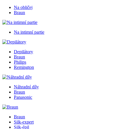
Na obličej
Braun
Na intimní partie
Depilátory
Braun
Philips
Remington
Náhradní díly
Braun
Panasonic
Braun
Silk-expert
Silk-épil