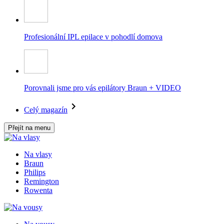
Profesionální IPL epilace v pohodlí domova
Porovnali jsme pro vás epilátory Braun + VIDEO
Celý magazín
Přejít na menu
Na vlasy
Braun
Philips
Remington
Rowenta