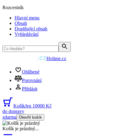
Rozcestník
Hlavní menu
Obsah
Doplňující obsah
Vyhledávání
Holime.cz
Oblíbené
Porovnání
Přihlásit
Košík
Jen 10000 Kč
do dopravy
zdarma
Otevřít košík
Košík je prázdný
...