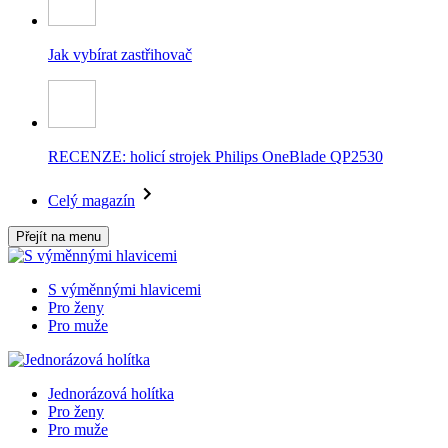
Jak vybírat zastřihovač
RECENZE: holicí strojek Philips OneBlade QP2530
Celý magazín
Přejít na menu
S výměnnými hlavicemi
Pro ženy
Pro muže
Jednorázová holítka
Pro ženy
Pro muže