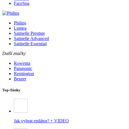
FaceSpa
Philips
Lumea
Satinelle Prestige
Satinelle Advanced
Satinelle Essential
Další značky
Rowenta
Panasonic
Remington
Beurer
Top články
Jak vybrat epilátor? + VIDEO