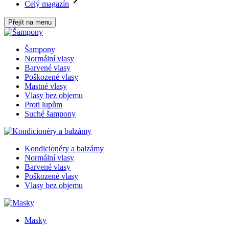
Celý magazín
Přejít na menu
Šampony
Normální vlasy
Barvené vlasy
Poškozené vlasy
Mastné vlasy
Vlasy bez objemu
Proti lupům
Suché šampony
Kondicionéry a balzámy
Normální vlasy
Barvené vlasy
Poškozené vlasy
Vlasy bez objemu
Masky