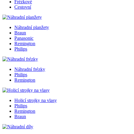
Frézkové
Cestovní
Náhradní planžety
Braun
Panasonic
Remington
Philips
Náhradní frézky
Philips
Remington
Holicí strojky na vlasy
Philips
Remington
Braun