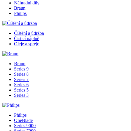
Náhradní díly
Braun
Philips
Čištění a údržba
Čisticí náplně
Oleje a spreje
Braun
Series 9
Series 8
Series 7
Series 6
Series 5
Series 3
Philips
OneBlade
Series 9000
Series 7000