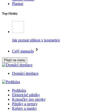
Plantur
Top články
Jak poznat silikon v kosmetice
Celý magazín
Přejít na menu
Domácí depilace
Pedikúra
Elektrické pilníky
Kotoučky pro strojky
Pilníky a pemzy
Krémy a masky