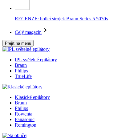
RECENZE: holicí strojek Braun Series 5 5030s
Celý magazín
Přejít na menu
IPL světelné epilátory
Braun
Philips
TrueLife
Klasické epilátory
Braun
Philips
Rowenta
Panasonic
Remington