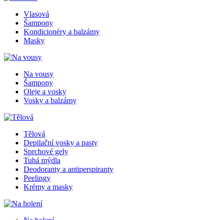
Vlasová
Šampony
Kondicionéry a balzámy
Masky
Na vousy
Šampony
Oleje a vosky
Vosky a balzámy
Tělová
Depilační vosky a pasty
Sprchové gely
Tuhá mýdla
Deodoranty a antiperspiranty
Peelingy
Krémy a masky