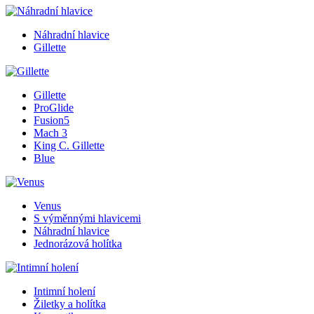
Náhradní hlavice
Gillette
Gillette
ProGlide
Fusion5
Mach 3
King C. Gillette
Blue
Venus
S výměnnými hlavicemi
Náhradní hlavice
Jednorázová holítka
Intimní holení
Žiletky a holítka