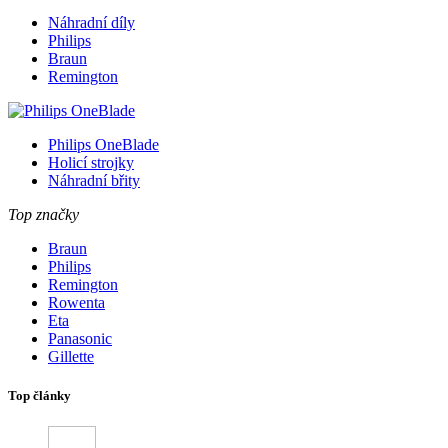
Náhradní díly
Philips
Braun
Remington
Philips OneBlade
Holicí strojky
Náhradní břity
Top značky
Braun
Philips
Remington
Rowenta
Eta
Panasonic
Gillette
Top články