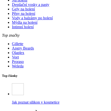
Na holení
Depilační vosky a pasty
Gely na holení
Pěny na holení
Vody a balzámy po holení
Mýdla na holení
Intimní holení
Top značky
Gillette
Angry Beards
Olaplex
Veet
Proraso
Weleda
Top články
Jak poznat silikon v kosmetice