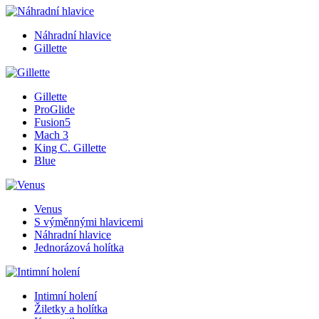
Náhradní hlavice
Gillette
Gillette
ProGlide
Fusion5
Mach 3
King C. Gillette
Blue
Venus
S výměnnými hlavicemi
Náhradní hlavice
Jednorázová holítka
Intimní holení
Žiletky a holítka