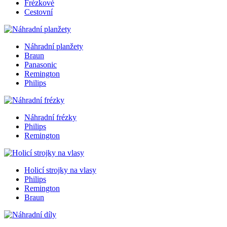
Frézkové
Cestovní
Náhradní planžety
Braun
Panasonic
Remington
Philips
Náhradní frézky
Philips
Remington
Holicí strojky na vlasy
Philips
Remington
Braun