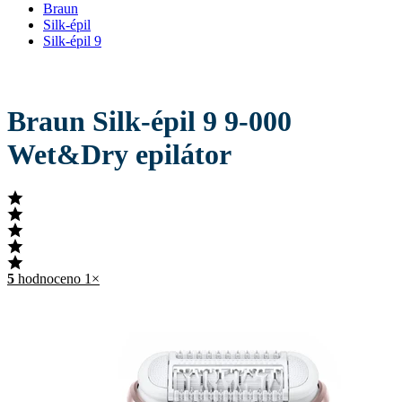
Braun
Silk-épil
Silk-épil 9
Braun Silk-épil 9 9-000
Wet&Dry epilátor
5
hodnoceno 1×