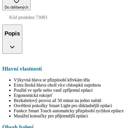
Do oblíbených
Kód produktu
73083
Popis
Hlavní vlastnosti
Výkyvná hlava se přizpůsobí křivkám těla
Extra široká hlava oholí více chloupků najednou
Použití ve sprše nebo vaně zpříjemní epilaci
Ergonomická rukojeť
Bezkabelový provoz až 50 minut na jedno nabití
Osvětlení pokožky Smart Light pro důkladnější epilaci
Funkce Smart Touch automaticky přizpůsobí rychlost epilace
Masážní kotoučky pro příjemnější epilaci
Obsah balení