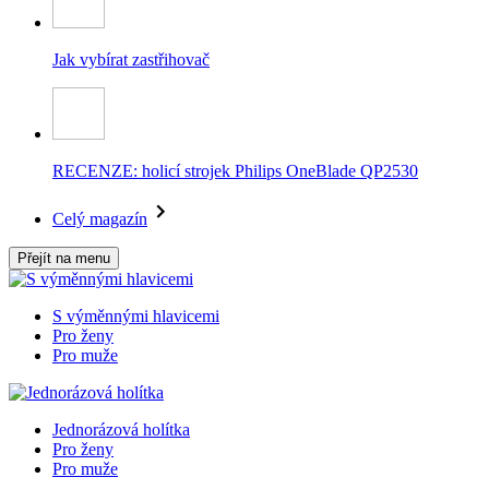
Jak vybírat zastřihovač
RECENZE: holicí strojek Philips OneBlade QP2530
Celý magazín
Přejít na menu
S výměnnými hlavicemi
Pro ženy
Pro muže
Jednorázová holítka
Pro ženy
Pro muže