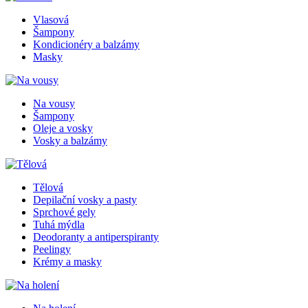
Vlasová
Šampony
Kondicionéry a balzámy
Masky
Na vousy
Šampony
Oleje a vosky
Vosky a balzámy
Tělová
Depilační vosky a pasty
Sprchové gely
Tuhá mýdla
Deodoranty a antiperspiranty
Peelingy
Krémy a masky