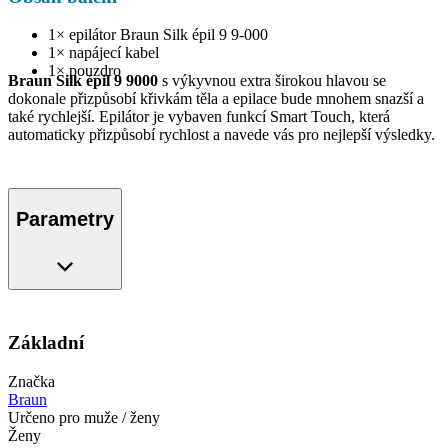
1× epilátor Braun Silk épil 9 9-000
1× napájecí kabel
1× pouzdro
Braun Silk épil 9 9000
s výkyvnou extra širokou hlavou se
dokonale přizpůsobí křivkám těla a epilace bude mnohem snazší a
také rychlejší. Epilátor je vybaven funkcí Smart Touch, která
automaticky přizpůsobí rychlost a navede vás pro nejlepší výsledky.
Parametry
Základní
Značka
Braun
Určeno pro muže / ženy
Ženy