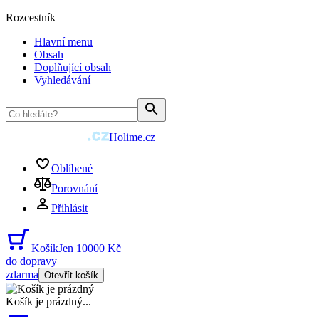
Rozcestník
Hlavní menu
Obsah
Doplňující obsah
Vyhledávání
Holime.cz
Oblíbené
Porovnání
Přihlásit
Košík
Jen 10000 Kč
do dopravy
zdarma
Otevřít košík
Košík je prázdný
...