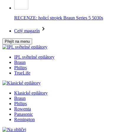
RECENZE: holicí strojek Braun Series 5 5030s
Celý magazín
Přejít na menu
IPL světelné epilátory
Braun
Philips
TrueLife
Klasické epilátory
Braun
Philips
Rowenta
Panasonic
Remington