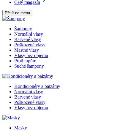
Celý magazín
Přejít na menu
Šampony
Normální vlasy
Barvené vlasy
Poškozené vlasy
Mastné vlasy
Vlasy bez objemu
Proti lupům
Suché šampony
Kondicionéry a balzámy
Normální vlasy
Barvené vlasy
Poškozené vlasy
Vlasy bez objemu
Masky