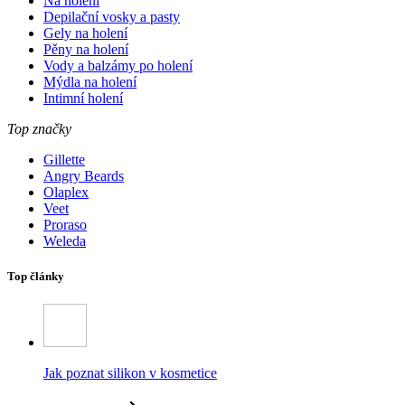
Na holení
Depilační vosky a pasty
Gely na holení
Pěny na holení
Vody a balzámy po holení
Mýdla na holení
Intimní holení
Top značky
Gillette
Angry Beards
Olaplex
Veet
Proraso
Weleda
Top články
Jak poznat silikon v kosmetice