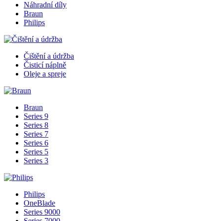
Náhradní díly
Braun
Philips
Čištění a údržba
Čisticí náplně
Oleje a spreje
Braun
Series 9
Series 8
Series 7
Series 6
Series 5
Series 3
Philips
OneBlade
Series 9000
Series 7000