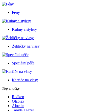
Fény
Kulmy a stylery
Žehličky na vlasy
Speciální péče
Kartáče na vlasy
Top značky
Redken
Olaplex
Alpecin
Tangle Teezer