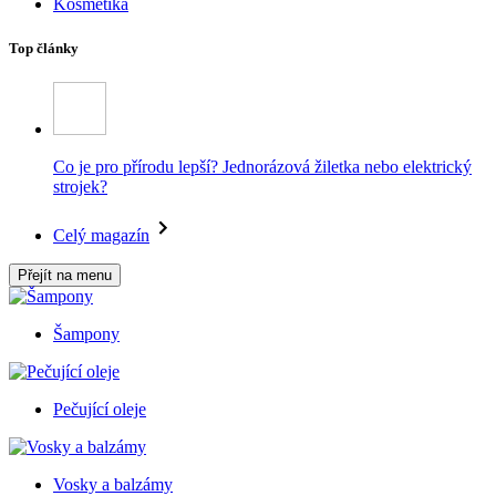
Kosmetika
Top články
Co je pro přírodu lepší? Jednorázová žiletka nebo elektrický
strojek?
Celý magazín
Přejít na menu
Šampony
Pečující oleje
Vosky a balzámy