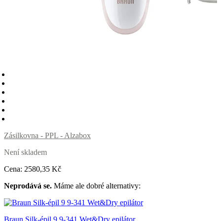
Zásilkovna - PPL - Alzabox
Není skladem
Cena:
2580
,35 Kč
Neprodává se.
Máme ale dobré alternativy:
Braun Silk-épil 9 9-341 Wet&Dry epilátor