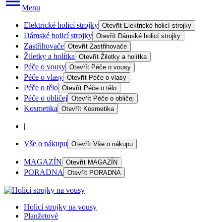
Menu
Elektrické holicí strojky
Otevřít
Elektrické holicí strojky
Dámské holicí strojky
Otevřít
Dámské holicí strojky
Zastřihovače
Otevřít
Zastřihovače
Žiletky a holítka
Otevřít
Žiletky a holítka
Péče o vousy
Otevřít
Péče o vousy
Péče o vlasy
Otevřít
Péče o vlasy
Péče o tělo
Otevřít
Péče o tělo
Péče o obličej
Otevřít
Péče o obličej
Kosmetika
Otevřít
Kosmetika
|
Vše o nákupu
Otevřít
Vše o nákupu
MAGAZÍN
Otevřít
MAGAZÍN
PORADNA
Otevřít
PORADNA
Holicí strojky na vousy
Planžetové