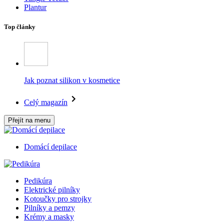
Plantur
Top články
Jak poznat silikon v kosmetice
Celý magazín
Přejít na menu
Domácí depilace
Pedikúra
Elektrické pilníky
Kotoučky pro strojky
Pilníky a pemzy
Krémy a masky