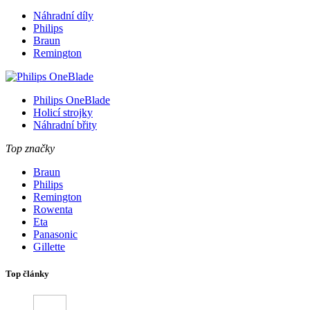
Náhradní díly
Philips
Braun
Remington
Philips OneBlade
Holicí strojky
Náhradní břity
Top značky
Braun
Philips
Remington
Rowenta
Eta
Panasonic
Gillette
Top články