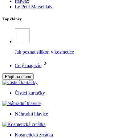
Italwax
Le Petit Marseillais
Top články
Jak poznat silikon v kosmetice
Celý magazín
Přejít na menu
Čisticí kartáčky
Náhradní hlavice
Kosmetická zrcátka