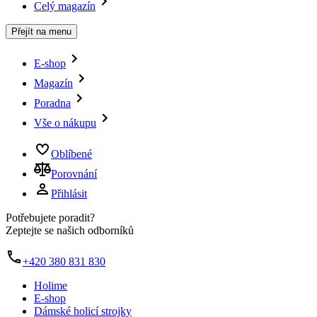
Celý magazín
Přejít na menu
E-shop
Magazín
Poradna
Vše o nákupu
Oblíbené
Porovnání
Přihlásit
Potřebujete poradit?
Zeptejte se našich odborníků
+420 380 831 830
Holime
E-shop
Dámské holicí strojky