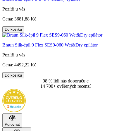
Pozítří u vás
Cena:
3681
,88 Kč
Do košíku
Braun Silk-épil 9 Flex SES9-060 Wet&Dry epilátor
Pozítří u vás
Cena:
4492
,22 Kč
Do košíku
98 % lidí nás doporučuje
14 700+ ověřených recenzí
Porovnat