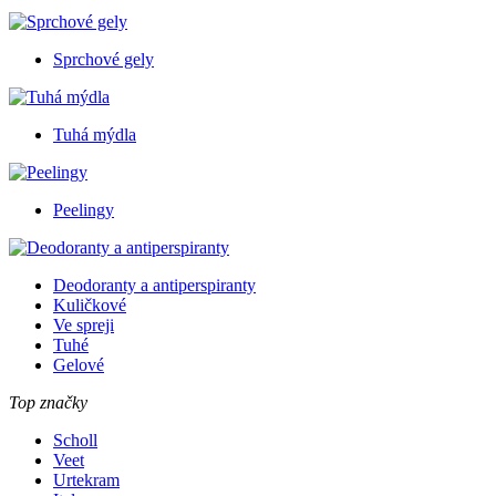
Sprchové gely
Tuhá mýdla
Peelingy
Deodoranty a antiperspiranty
Kuličkové
Ve spreji
Tuhé
Gelové
Top značky
Scholl
Veet
Urtekram