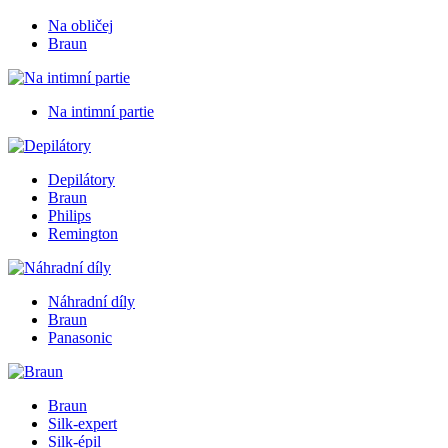
Na obličej
Braun
Na intimní partie
Depilátory
Braun
Philips
Remington
Náhradní díly
Braun
Panasonic
Braun
Silk-expert
Silk-épil