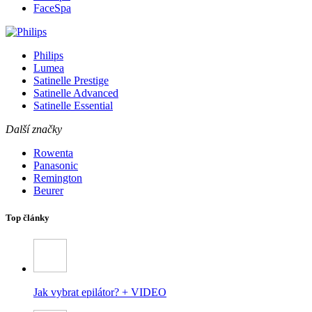
FaceSpa
Philips
Lumea
Satinelle Prestige
Satinelle Advanced
Satinelle Essential
Další značky
Rowenta
Panasonic
Remington
Beurer
Top články
Jak vybrat epilátor? + VIDEO