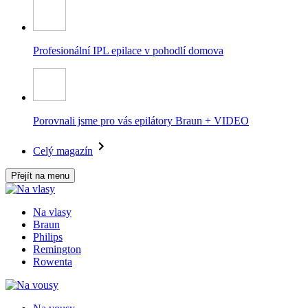
Profesionální IPL epilace v pohodlí domova
Porovnali jsme pro vás epilátory Braun + VIDEO
Celý magazín
Přejít na menu
Na vlasy
Braun
Philips
Remington
Rowenta