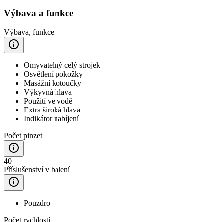
Výbava a funkce
Výbava, funkce
Omyvatelný celý strojek
Osvětlení pokožky
Masážní kotoučky
Výkyvná hlava
Použití ve vodě
Extra široká hlava
Indikátor nabíjení
Počet pinzet
40
Příslušenství v balení
Pouzdro
Počet rychlostí