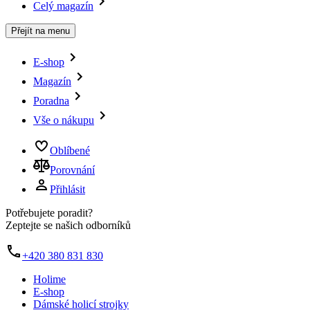
Celý magazín
Přejít na menu
E-shop
Magazín
Poradna
Vše o nákupu
Oblíbené
Porovnání
Přihlásit
Potřebujete poradit?
Zeptejte se našich odborníků
+420 380 831 830
Holime
E-shop
Dámské holicí strojky