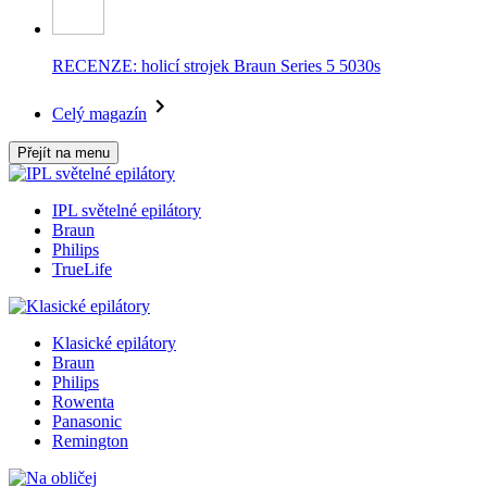
RECENZE: holicí strojek Braun Series 5 5030s
Celý magazín
Přejít na menu
IPL světelné epilátory
Braun
Philips
TrueLife
Klasické epilátory
Braun
Philips
Rowenta
Panasonic
Remington