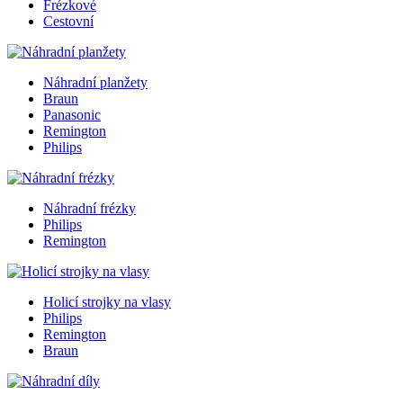
Frézkové
Cestovní
Náhradní planžety
Braun
Panasonic
Remington
Philips
Náhradní frézky
Philips
Remington
Holicí strojky na vlasy
Philips
Remington
Braun