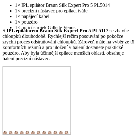
1× IPL epilátor Braun Silk Expert Pro 5 PL5014
1× precizní nástavec pro epilaci tváře
1× napájecí kabel
1× pouzdro
1× holicí strojek Gillette Venus
S
IPL epilátorem Braun Silk Expert Pro 5 PL5117
se zbavíte
chloupků dlouhodobě. Rychlejší režim posouvání po pokožce
zrychlí proces odstraňování chloupků. Zároveň máte na výběr ze tří
komfortních režimů a pro uložení v balení dostanete praktické
pouzdro. Aby byla účinnější epilace menších oblastí, obsahuje
balení precizní nástavec.