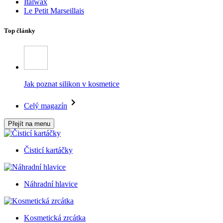
Italwax
Le Petit Marseillais
Top články
Jak poznat silikon v kosmetice
Celý magazín
Přejít na menu
Čisticí kartáčky
Náhradní hlavice
Kosmetická zrcátka