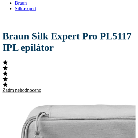
Braun
Silk-expert
Braun Silk Expert Pro PL5117
IPL epilátor
Zatím nehodnoceno