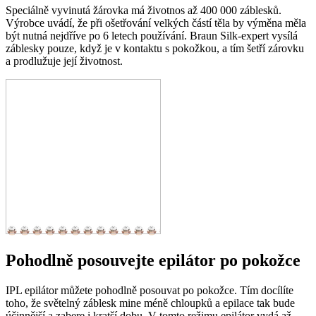
Speciálně vyvinutá žárovka má životnos až 400 000 záblesků.
Výrobce uvádí, že při ošetřování velkých částí těla by výměna měla
být nutná nejdříve po 6 letech používání. Braun Silk-expert vysílá
záblesky pouze, když je v kontaktu s pokožkou, a tím šetří zárovku
a prodlužuje její životnost.
Pohodlně posouvejte epilátor po pokožce
IPL epilátor můžete pohodlně posouvat po pokožce. Tím docílíte
toho, že světelný záblesk mine méně chloupků a epilace tak bude
účinnější a zabere i kratší dobu. V tomto režimu epilátor vydá až