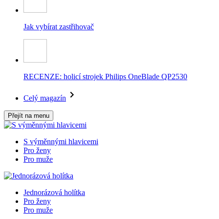
Jak vybírat zastřihovač
RECENZE: holicí strojek Philips OneBlade QP2530
Celý magazín
Přejít na menu
S výměnnými hlavicemi
Pro ženy
Pro muže
Jednorázová holítka
Pro ženy
Pro muže