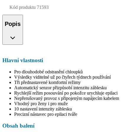
Kód produktu
71593
Popis
Hlavní vlastnosti
Pro dlouhodobé odstranění chloupků
Výsledky viditelné už po čtyřech týdnech používání
Tři přednastavené komfortní režimy
Automatický senzor přizpůsobí intenzitu záblesku
Rychlejší režim posouvání po pokožce urychluje epilaci
Nepřerušovaný provoz s připojeným napájecím kabelem
Vhodný pro ženy i pro muže
10 nastavení intenzity záblesku
Precizní nástavec pro epilaci tváře
Obsah balení