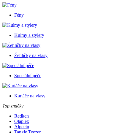
Fény
Kulmy a stylery
Žehličky na vlasy
Speciální péče
Kartáče na vlasy
Top značky
Redken
Olaplex
Alpecin
Tangle Teezer