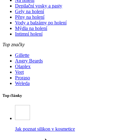
Na holení
Depilační vosky a pasty
Gely na holení
Pěny na holení
Vody a balzámy po holení
Mýdla na holení
Intimní holení
Top značky
Gillette
Angry Beards
Olaplex
Veet
Proraso
Weleda
Top články
Jak poznat silikon v kosmetice