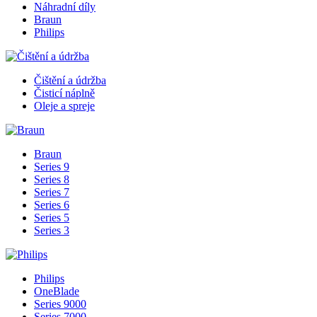
Náhradní díly
Braun
Philips
Čištění a údržba
Čisticí náplně
Oleje a spreje
Braun
Series 9
Series 8
Series 7
Series 6
Series 5
Series 3
Philips
OneBlade
Series 9000
Series 7000