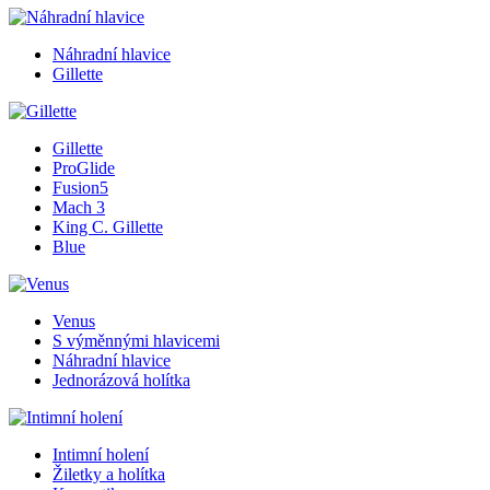
Náhradní hlavice
Gillette
Gillette
ProGlide
Fusion5
Mach 3
King C. Gillette
Blue
Venus
S výměnnými hlavicemi
Náhradní hlavice
Jednorázová holítka
Intimní holení
Žiletky a holítka