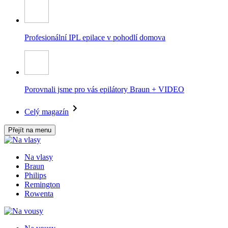
Profesionální IPL epilace v pohodlí domova
Porovnali jsme pro vás epilátory Braun + VIDEO
Celý magazín
Přejít na menu
Na vlasy
Braun
Philips
Remington
Rowenta