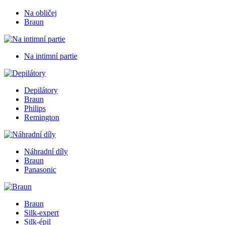
Na obličej
Braun
Na intimní partie
Depilátory
Braun
Philips
Remington
Náhradní díly
Braun
Panasonic
Braun
Silk-expert
Silk-épil