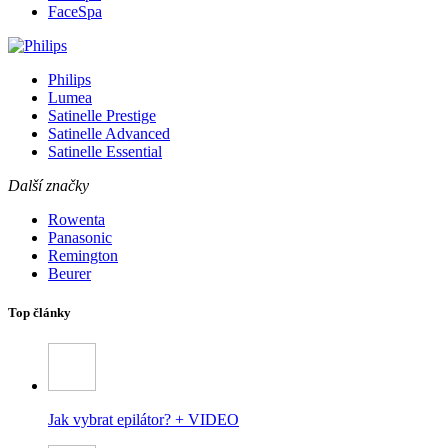
FaceSpa
Philips
Lumea
Satinelle Prestige
Satinelle Advanced
Satinelle Essential
Další značky
Rowenta
Panasonic
Remington
Beurer
Top články
Jak vybrat epilátor? + VIDEO