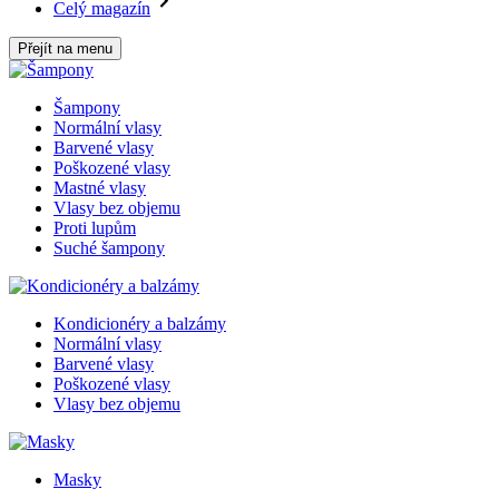
Celý magazín
Přejít na menu
Šampony
Normální vlasy
Barvené vlasy
Poškozené vlasy
Mastné vlasy
Vlasy bez objemu
Proti lupům
Suché šampony
Kondicionéry a balzámy
Normální vlasy
Barvené vlasy
Poškozené vlasy
Vlasy bez objemu
Masky