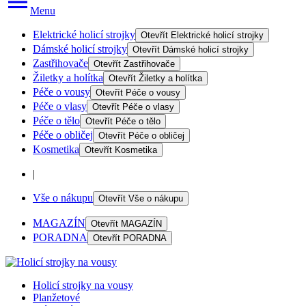
Menu
Elektrické holicí strojky
Otevřít
Elektrické holicí strojky
Dámské holicí strojky
Otevřít
Dámské holicí strojky
Zastřihovače
Otevřít
Zastřihovače
Žiletky a holítka
Otevřít
Žiletky a holítka
Péče o vousy
Otevřít
Péče o vousy
Péče o vlasy
Otevřít
Péče o vlasy
Péče o tělo
Otevřít
Péče o tělo
Péče o obličej
Otevřít
Péče o obličej
Kosmetika
Otevřít
Kosmetika
|
Vše o nákupu
Otevřít
Vše o nákupu
MAGAZÍN
Otevřít
MAGAZÍN
PORADNA
Otevřít
PORADNA
Holicí strojky na vousy
Planžetové