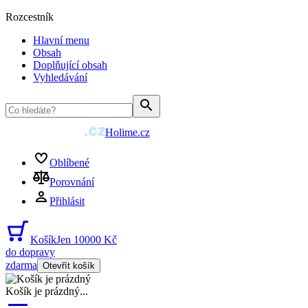
Rozcestník
Hlavní menu
Obsah
Doplňující obsah
Vyhledávání
Holime.cz
Oblíbené
Porovnání
Přihlásit
Košík
Jen 10000 Kč
do dopravy
zdarma
Otevřít košík
Košík je prázdný
...