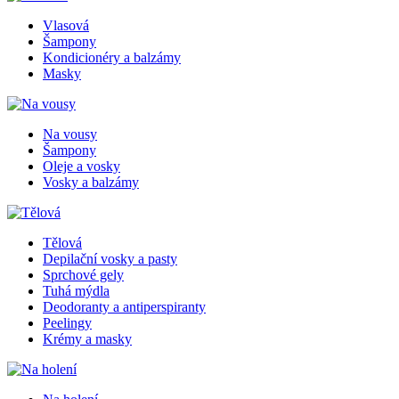
Vlasová
Šampony
Kondicionéry a balzámy
Masky
Na vousy
Šampony
Oleje a vosky
Vosky a balzámy
Tělová
Depilační vosky a pasty
Sprchové gely
Tuhá mýdla
Deodoranty a antiperspiranty
Peelingy
Krémy a masky