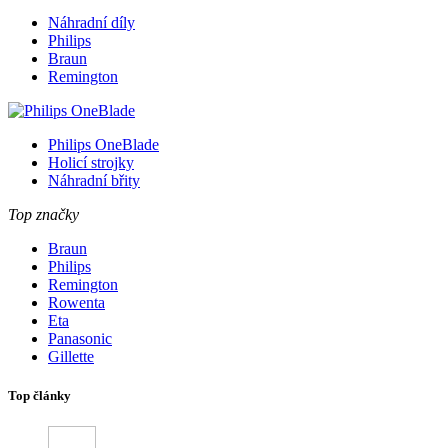
Náhradní díly
Philips
Braun
Remington
Philips OneBlade
Holicí strojky
Náhradní břity
Top značky
Braun
Philips
Remington
Rowenta
Eta
Panasonic
Gillette
Top články