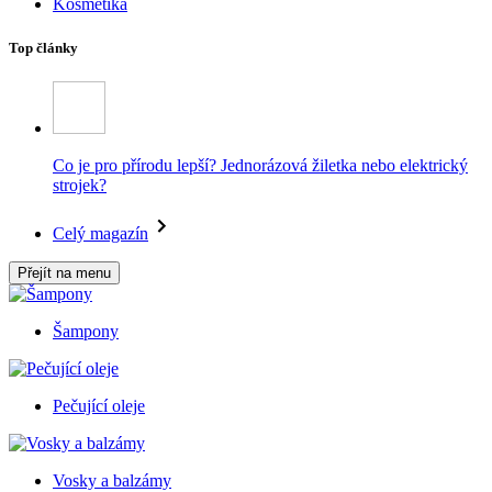
Kosmetika
Top články
Co je pro přírodu lepší? Jednorázová žiletka nebo elektrický
strojek?
Celý magazín
Přejít na menu
Šampony
Pečující oleje
Vosky a balzámy