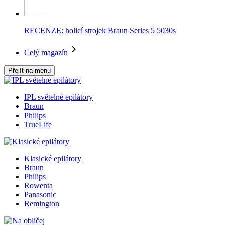
RECENZE: holicí strojek Braun Series 5 5030s
Celý magazín
Přejít na menu
IPL světelné epilátory
Braun
Philips
TrueLife
Klasické epilátory
Braun
Philips
Rowenta
Panasonic
Remington