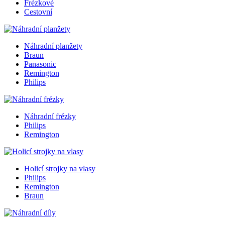
Frézkové
Cestovní
Náhradní planžety
Braun
Panasonic
Remington
Philips
Náhradní frézky
Philips
Remington
Holicí strojky na vlasy
Philips
Remington
Braun