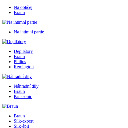
Na obličej
Braun
Na intimní partie
Depilátory
Braun
Philips
Remington
Náhradní díly
Braun
Panasonic
Braun
Silk-expert
Silk-épil