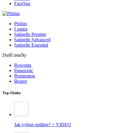
FaceSpa
Philips
Lumea
Satinelle Prestige
Satinelle Advanced
Satinelle Essential
Další značky
Rowenta
Panasonic
Remington
Beurer
Top články
Jak vybrat epilátor? + VIDEO