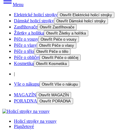
Menu
Elektrické holicí strojky
Otevřít
Elektrické holicí strojky
Dámské holicí strojky
Otevřít
Dámské holicí strojky
Zastřihovače
Otevřít
Zastřihovače
Žiletky a holítka
Otevřít
Žiletky a holítka
Péče o vousy
Otevřít
Péče o vousy
Péče o vlasy
Otevřít
Péče o vlasy
Péče o tělo
Otevřít
Péče o tělo
Péče o obličej
Otevřít
Péče o obličej
Kosmetika
Otevřít
Kosmetika
|
Vše o nákupu
Otevřít
Vše o nákupu
MAGAZÍN
Otevřít
MAGAZÍN
PORADNA
Otevřít
PORADNA
Holicí strojky na vousy
Planžetové