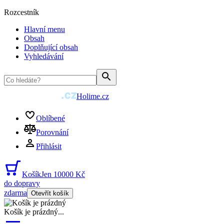
Rozcestník
Hlavní menu
Obsah
Doplňující obsah
Vyhledávání
Holime.cz
Oblíbené
Porovnání
Přihlásit
Košík
Jen 10000 Kč
do dopravy
zdarma
Otevřít košík
Košík je prázdný
...