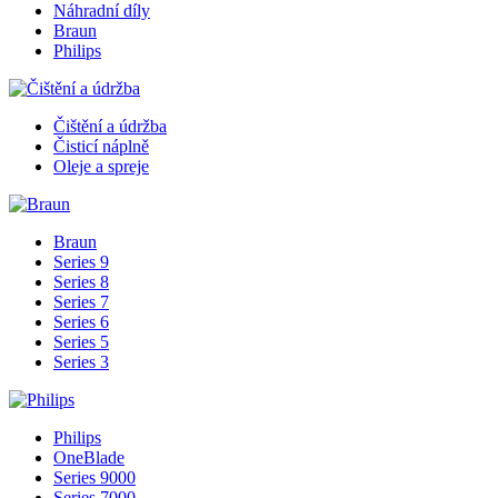
Náhradní díly
Braun
Philips
Čištění a údržba
Čisticí náplně
Oleje a spreje
Braun
Series 9
Series 8
Series 7
Series 6
Series 5
Series 3
Philips
OneBlade
Series 9000
Series 7000