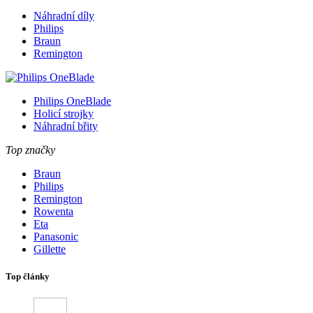
Náhradní díly
Philips
Braun
Remington
Philips OneBlade
Holicí strojky
Náhradní břity
Top značky
Braun
Philips
Remington
Rowenta
Eta
Panasonic
Gillette
Top články