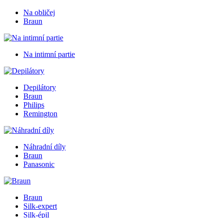
Na obličej
Braun
Na intimní partie
Depilátory
Braun
Philips
Remington
Náhradní díly
Braun
Panasonic
Braun
Silk-expert
Silk-épil