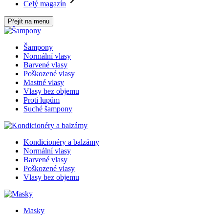
Celý magazín
Přejít na menu
Šampony
Normální vlasy
Barvené vlasy
Poškozené vlasy
Mastné vlasy
Vlasy bez objemu
Proti lupům
Suché šampony
Kondicionéry a balzámy
Normální vlasy
Barvené vlasy
Poškozené vlasy
Vlasy bez objemu
Masky