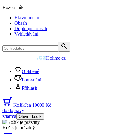
Rozcestník
Hlavní menu
Obsah
Doplňující obsah
Vyhledávání
Holime.cz
Oblíbené
Porovnání
Přihlásit
Košík
Jen 10000 Kč
do dopravy
zdarma
Otevřít košík
Košík je prázdný
...