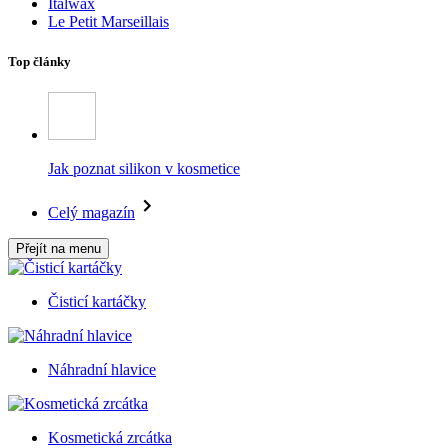
Italwax
Le Petit Marseillais
Top články
Jak poznat silikon v kosmetice
Celý magazín
Přejít na menu
Čisticí kartáčky
Náhradní hlavice
Kosmetická zrcátka