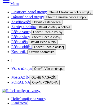
Menu
Elektrické holicí strojky
Otevřít
Elektrické holicí strojky
Dámské holicí strojky
Otevřít
Dámské holicí strojky
Zastřihovače
Otevřít
Zastřihovače
Žiletky a holítka
Otevřít
Žiletky a holítka
Péče o vousy
Otevřít
Péče o vousy
Péče o vlasy
Otevřít
Péče o vlasy
Péče o tělo
Otevřít
Péče o tělo
Péče o obličej
Otevřít
Péče o obličej
Kosmetika
Otevřít
Kosmetika
|
Vše o nákupu
Otevřít
Vše o nákupu
MAGAZÍN
Otevřít
MAGAZÍN
PORADNA
Otevřít
PORADNA
Holicí strojky na vousy
Planžetové