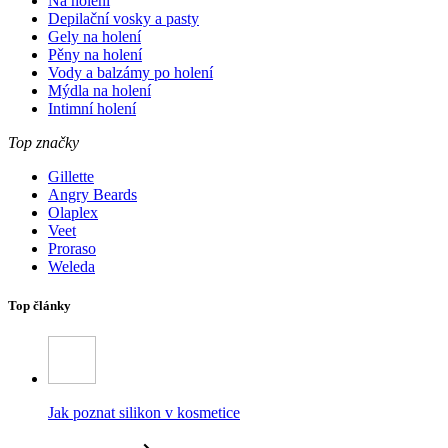
Na holení
Depilační vosky a pasty
Gely na holení
Pěny na holení
Vody a balzámy po holení
Mýdla na holení
Intimní holení
Top značky
Gillette
Angry Beards
Olaplex
Veet
Proraso
Weleda
Top články
Jak poznat silikon v kosmetice