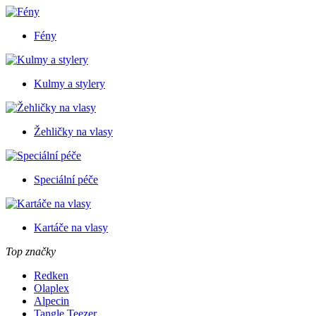
Fény
Kulmy a stylery
Žehličky na vlasy
Speciální péče
Kartáče na vlasy
Top značky
Redken
Olaplex
Alpecin
Tangle Teezer