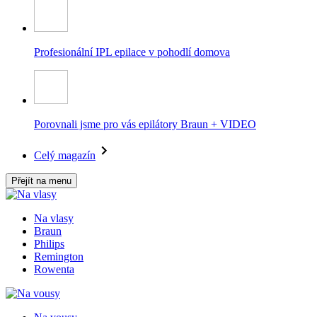
Profesionální IPL epilace v pohodlí domova
Porovnali jsme pro vás epilátory Braun + VIDEO
Celý magazín
Přejít na menu
Na vlasy
Braun
Philips
Remington
Rowenta