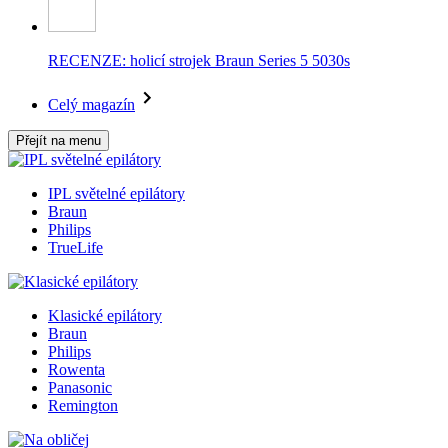
RECENZE: holicí strojek Braun Series 5 5030s
Celý magazín
Přejít na menu
IPL světelné epilátory
Braun
Philips
TrueLife
Klasické epilátory
Braun
Philips
Rowenta
Panasonic
Remington