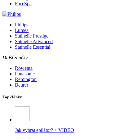
FaceSpa
Philips
Lumea
Satinelle Prestige
Satinelle Advanced
Satinelle Essential
Další značky
Rowenta
Panasonic
Remington
Beurer
Top články
Jak vybrat epilátor? + VIDEO