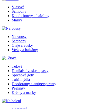
Vlasová
Šampony
Kondicionéry a balzámy
Masky
Na vousy
Šampony
Oleje a vosky
Vosky a balzámy
Tělová
Depilační vosky a pasty
Sprchové gely
Tuhá mýdla
Deodoranty a antiperspiranty
Peelingy
Krémy a masky