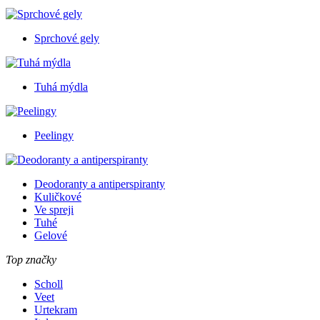
Sprchové gely
Tuhá mýdla
Peelingy
Deodoranty a antiperspiranty
Kuličkové
Ve spreji
Tuhé
Gelové
Top značky
Scholl
Veet
Urtekram