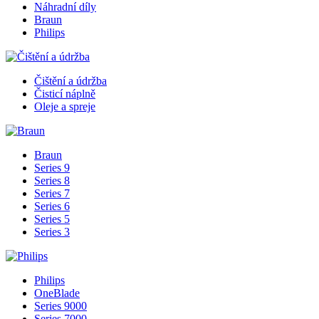
Náhradní díly
Braun
Philips
Čištění a údržba
Čisticí náplně
Oleje a spreje
Braun
Series 9
Series 8
Series 7
Series 6
Series 5
Series 3
Philips
OneBlade
Series 9000
Series 7000