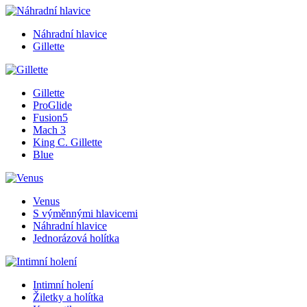
Náhradní hlavice
Gillette
Gillette
ProGlide
Fusion5
Mach 3
King C. Gillette
Blue
Venus
S výměnnými hlavicemi
Náhradní hlavice
Jednorázová holítka
Intimní holení
Žiletky a holítka