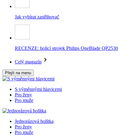
Jak vybírat zastřihovač
RECENZE: holicí strojek Philips OneBlade QP2530
Celý magazín
Přejít na menu
S výměnnými hlavicemi
Pro ženy
Pro muže
Jednorázová holítka
Pro ženy
Pro muže