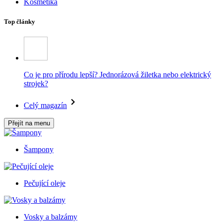
Kosmetika
Top články
Co je pro přírodu lepší? Jednorázová žiletka nebo elektrický
strojek?
Celý magazín
Přejít na menu
Šampony
Pečující oleje
Vosky a balzámy