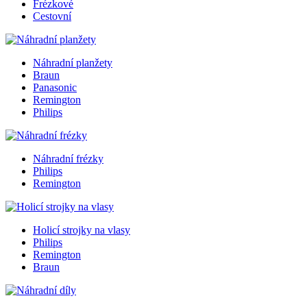
Frézkové
Cestovní
Náhradní planžety
Braun
Panasonic
Remington
Philips
Náhradní frézky
Philips
Remington
Holicí strojky na vlasy
Philips
Remington
Braun