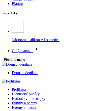
Plantur
Top články
Jak poznat silikon v kosmetice
Celý magazín
Přejít na menu
Domácí depilace
Pedikúra
Elektrické pilníky
Kotoučky pro strojky
Pilníky a pemzy
Krémy a masky