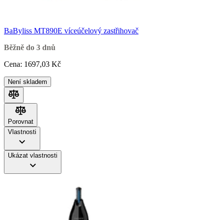
BaByliss MT890E víceúčelový zastřihovač
Běžně do 3 dnů
Cena:
1697
,03 Kč
Není skladem
Porovnat
Porovnat
Vlastnosti
Ukázat vlastnosti