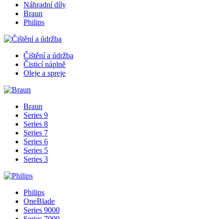
Náhradní díly
Braun
Philips
Čištění a údržba
Čisticí náplně
Oleje a spreje
Braun
Series 9
Series 8
Series 7
Series 6
Series 5
Series 3
Philips
OneBlade
Series 9000
Series 7000