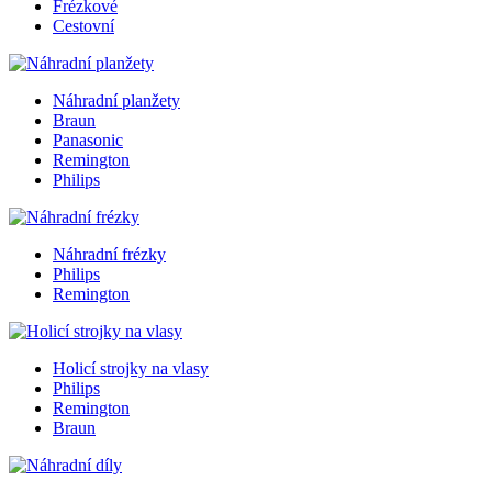
Frézkové
Cestovní
Náhradní planžety
Braun
Panasonic
Remington
Philips
Náhradní frézky
Philips
Remington
Holicí strojky na vlasy
Philips
Remington
Braun