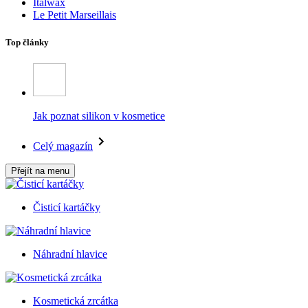
Italwax
Le Petit Marseillais
Top články
Jak poznat silikon v kosmetice
Celý magazín
Přejít na menu
Čisticí kartáčky
Náhradní hlavice
Kosmetická zrcátka