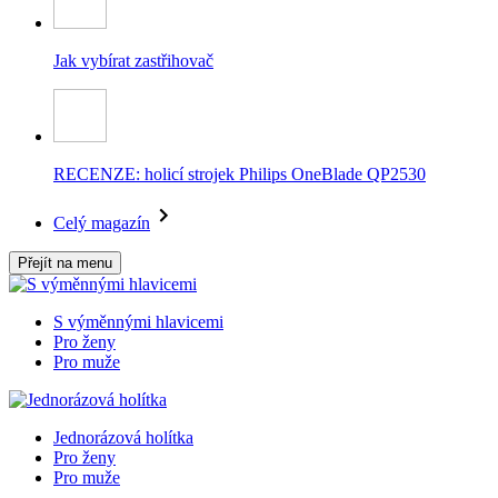
Jak vybírat zastřihovač
RECENZE: holicí strojek Philips OneBlade QP2530
Celý magazín
Přejít na menu
S výměnnými hlavicemi
Pro ženy
Pro muže
Jednorázová holítka
Pro ženy
Pro muže