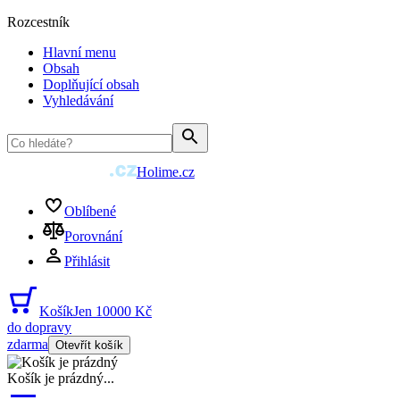
Rozcestník
Hlavní menu
Obsah
Doplňující obsah
Vyhledávání
Holime.cz
Oblíbené
Porovnání
Přihlásit
Košík
Jen 10000 Kč
do dopravy
zdarma
Otevřít košík
Košík je prázdný
...