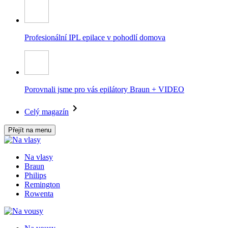
Profesionální IPL epilace v pohodlí domova
Porovnali jsme pro vás epilátory Braun + VIDEO
Celý magazín
Přejít na menu
Na vlasy
Braun
Philips
Remington
Rowenta