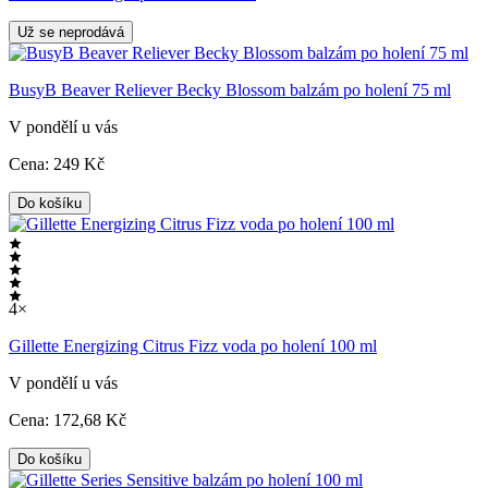
Už se neprodává
BusyB Beaver Reliever Becky Blossom balzám po holení 75 ml
V pondělí u vás
Cena:
249
Kč
Do košíku
4×
Gillette Energizing Citrus Fizz voda po holení 100 ml
V pondělí u vás
Cena:
172
,68 Kč
Do košíku