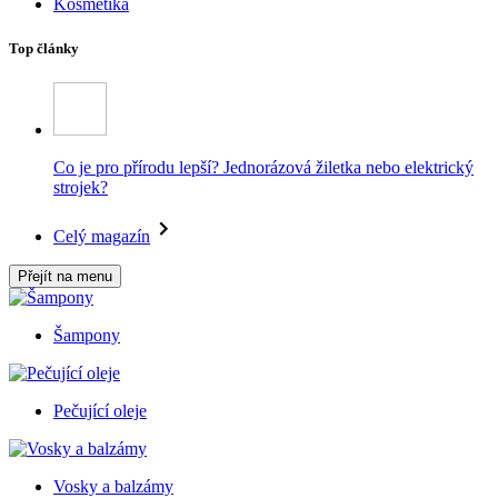
Kosmetika
Top články
Co je pro přírodu lepší? Jednorázová žiletka nebo elektrický
strojek?
Celý magazín
Přejít na menu
Šampony
Pečující oleje
Vosky a balzámy