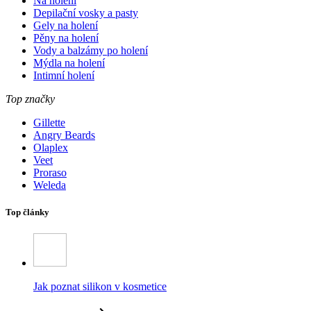
Na holení
Depilační vosky a pasty
Gely na holení
Pěny na holení
Vody a balzámy po holení
Mýdla na holení
Intimní holení
Top značky
Gillette
Angry Beards
Olaplex
Veet
Proraso
Weleda
Top články
Jak poznat silikon v kosmetice