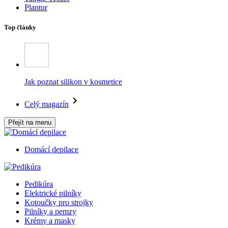
Plantur
Top články
Jak poznat silikon v kosmetice
Celý magazín
Přejít na menu
Domácí depilace
Pedikúra
Elektrické pilníky
Kotoučky pro strojky
Pilníky a pemzy
Krémy a masky