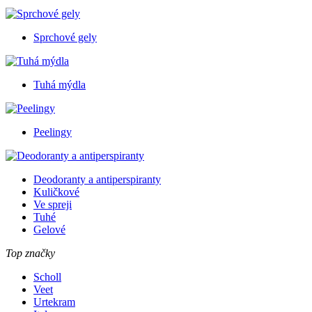
Sprchové gely
Tuhá mýdla
Peelingy
Deodoranty a antiperspiranty
Kuličkové
Ve spreji
Tuhé
Gelové
Top značky
Scholl
Veet
Urtekram