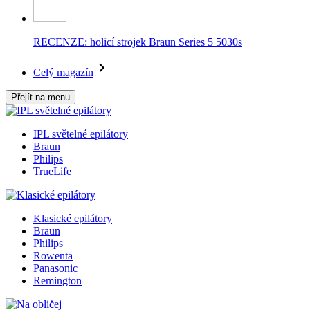
RECENZE: holicí strojek Braun Series 5 5030s
Celý magazín
Přejít na menu
IPL světelné epilátory
Braun
Philips
TrueLife
Klasické epilátory
Braun
Philips
Rowenta
Panasonic
Remington