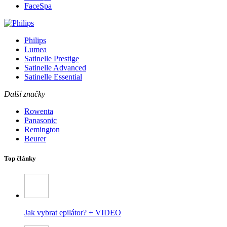
FaceSpa
Philips
Lumea
Satinelle Prestige
Satinelle Advanced
Satinelle Essential
Další značky
Rowenta
Panasonic
Remington
Beurer
Top články
Jak vybrat epilátor? + VIDEO