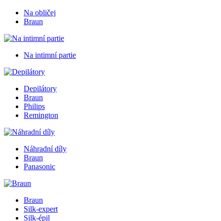
Na obličej
Braun
Na intimní partie
Depilátory
Braun
Philips
Remington
Náhradní díly
Braun
Panasonic
Braun
Silk-expert
Silk-épil