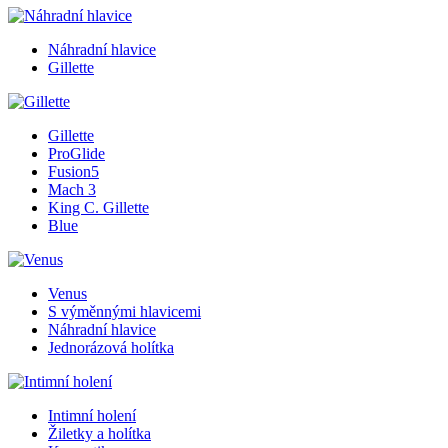
Náhradní hlavice
Gillette
Gillette
ProGlide
Fusion5
Mach 3
King C. Gillette
Blue
Venus
S výměnnými hlavicemi
Náhradní hlavice
Jednorázová holítka
Intimní holení
Žiletky a holítka