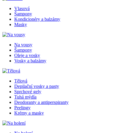
Vlasová
Šampony
Kondicionéry a balzámy
Masky
Na vousy
Šampony
Oleje a vosky
Vosky a balzámy
Tělová
Depilační vosky a pasty
Sprchové gely
Tuhá mýdla
Deodoranty a antiperspiranty
Peelingy
Krémy a masky