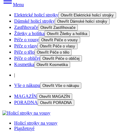
Menu
Elektrické holicí strojky
Otevřít
Elektrické holicí strojky
Dámské holicí strojky
Otevřít
Dámské holicí strojky
Zastřihovače
Otevřít
Zastřihovače
Žiletky a holítka
Otevřít
Žiletky a holítka
Péče o vousy
Otevřít
Péče o vousy
Péče o vlasy
Otevřít
Péče o vlasy
Péče o tělo
Otevřít
Péče o tělo
Péče o obličej
Otevřít
Péče o obličej
Kosmetika
Otevřít
Kosmetika
|
Vše o nákupu
Otevřít
Vše o nákupu
MAGAZÍN
Otevřít
MAGAZÍN
PORADNA
Otevřít
PORADNA
Holicí strojky na vousy
Planžetové