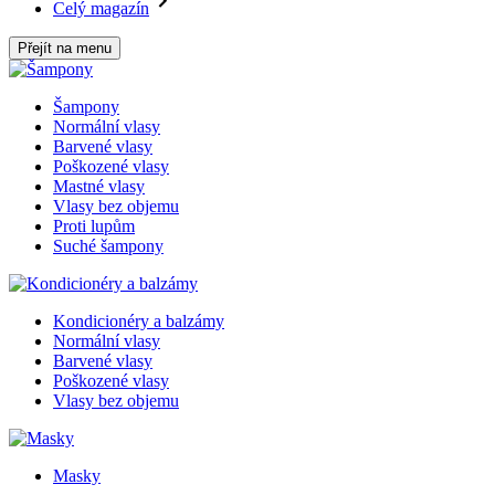
Celý magazín
Přejít na menu
Šampony
Normální vlasy
Barvené vlasy
Poškozené vlasy
Mastné vlasy
Vlasy bez objemu
Proti lupům
Suché šampony
Kondicionéry a balzámy
Normální vlasy
Barvené vlasy
Poškozené vlasy
Vlasy bez objemu
Masky