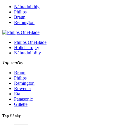
Náhradní díly
Philips
Braun
Remington
Philips OneBlade
Holicí strojky
Náhradní břity
Top značky
Braun
Philips
Remington
Rowenta
Eta
Panasonic
Gillette
Top články