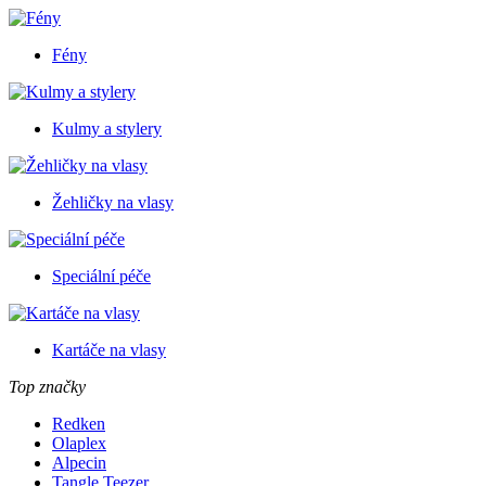
Fény
Kulmy a stylery
Žehličky na vlasy
Speciální péče
Kartáče na vlasy
Top značky
Redken
Olaplex
Alpecin
Tangle Teezer