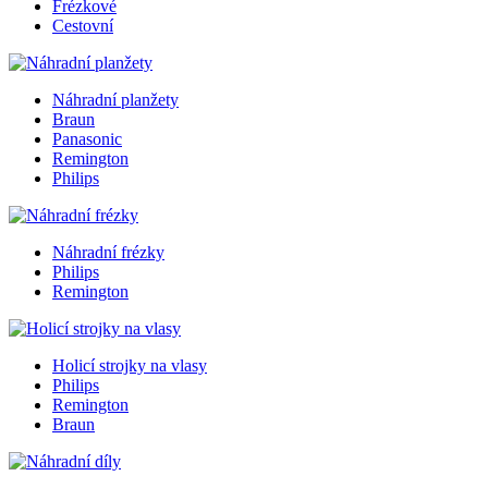
Frézkové
Cestovní
Náhradní planžety
Braun
Panasonic
Remington
Philips
Náhradní frézky
Philips
Remington
Holicí strojky na vlasy
Philips
Remington
Braun