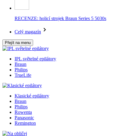
RECENZE: holicí strojek Braun Series 5 5030s
Celý magazín
Přejít na menu
IPL světelné epilátory
Braun
Philips
TrueLife
Klasické epilátory
Braun
Philips
Rowenta
Panasonic
Remington