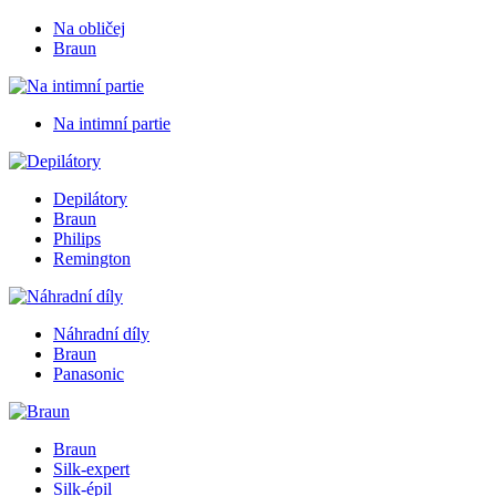
Na obličej
Braun
Na intimní partie
Depilátory
Braun
Philips
Remington
Náhradní díly
Braun
Panasonic
Braun
Silk-expert
Silk-épil