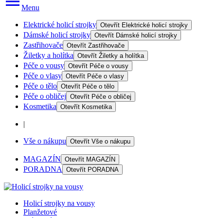
Menu
Elektrické holicí strojky
Otevřít
Elektrické holicí strojky
Dámské holicí strojky
Otevřít
Dámské holicí strojky
Zastřihovače
Otevřít
Zastřihovače
Žiletky a holítka
Otevřít
Žiletky a holítka
Péče o vousy
Otevřít
Péče o vousy
Péče o vlasy
Otevřít
Péče o vlasy
Péče o tělo
Otevřít
Péče o tělo
Péče o obličej
Otevřít
Péče o obličej
Kosmetika
Otevřít
Kosmetika
|
Vše o nákupu
Otevřít
Vše o nákupu
MAGAZÍN
Otevřít
MAGAZÍN
PORADNA
Otevřít
PORADNA
Holicí strojky na vousy
Planžetové