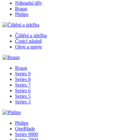
Náhradní díly
Braun
Philips
Čištění a údržba
Čisticí náplně
Oleje a spreje
Braun
Series 9
Series 8
Series 7
Series 6
Series 5
Series 3
Philips
OneBlade
Series 9000
Series 7000