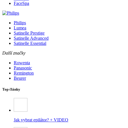
FaceSpa
Philips
Lumea
Satinelle Prestige
Satinelle Advanced
Satinelle Essential
Další značky
Rowenta
Panasonic
Remington
Beurer
Top články
Jak vybrat epilátor? + VIDEO