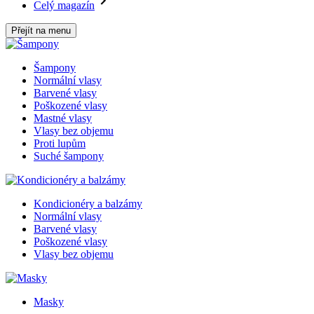
Celý magazín
Přejít na menu
Šampony
Normální vlasy
Barvené vlasy
Poškozené vlasy
Mastné vlasy
Vlasy bez objemu
Proti lupům
Suché šampony
Kondicionéry a balzámy
Normální vlasy
Barvené vlasy
Poškozené vlasy
Vlasy bez objemu
Masky