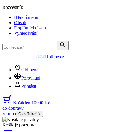
Rozcestník
Hlavní menu
Obsah
Doplňující obsah
Vyhledávání
Holime.cz
Oblíbené
Porovnání
Přihlásit
Košík
Jen 10000 Kč
do dopravy
zdarma
Otevřít košík
Košík je prázdný
...