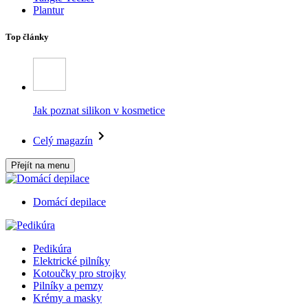
Plantur
Top články
Jak poznat silikon v kosmetice
Celý magazín
Přejít na menu
Domácí depilace
Pedikúra
Elektrické pilníky
Kotoučky pro strojky
Pilníky a pemzy
Krémy a masky