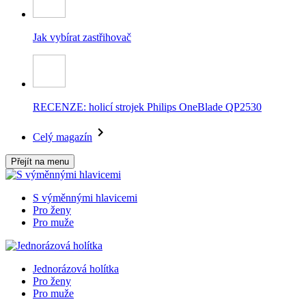
Jak vybírat zastřihovač
RECENZE: holicí strojek Philips OneBlade QP2530
Celý magazín
Přejít na menu
S výměnnými hlavicemi
Pro ženy
Pro muže
Jednorázová holítka
Pro ženy
Pro muže