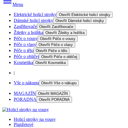
Menu
Elektrické holicí strojky
Otevřít
Elektrické holicí strojky
Dámské holicí strojky
Otevřít
Dámské holicí strojky
Zastřihovače
Otevřít
Zastřihovače
Žiletky a holítka
Otevřít
Žiletky a holítka
Péče o vousy
Otevřít
Péče o vousy
Péče o vlasy
Otevřít
Péče o vlasy
Péče o tělo
Otevřít
Péče o tělo
Péče o obličej
Otevřít
Péče o obličej
Kosmetika
Otevřít
Kosmetika
|
Vše o nákupu
Otevřít
Vše o nákupu
MAGAZÍN
Otevřít
MAGAZÍN
PORADNA
Otevřít
PORADNA
Holicí strojky na vousy
Planžetové