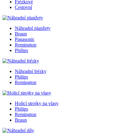
Frézkové
Cestovní
Náhradní planžety
Braun
Panasonic
Remington
Philips
Náhradní frézky
Philips
Remington
Holicí strojky na vlasy
Philips
Remington
Braun