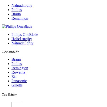
Náhradní díly
Philips
Braun
Remington
Philips OneBlade
Holicí strojky
Náhradní břity
Top značky
Braun
Philips
Remington
Rowenta
Eta
Panasonic
Gillette
Top články