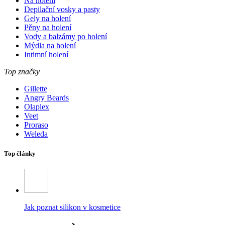
Na holení
Depilační vosky a pasty
Gely na holení
Pěny na holení
Vody a balzámy po holení
Mýdla na holení
Intimní holení
Top značky
Gillette
Angry Beards
Olaplex
Veet
Proraso
Weleda
Top články
Jak poznat silikon v kosmetice