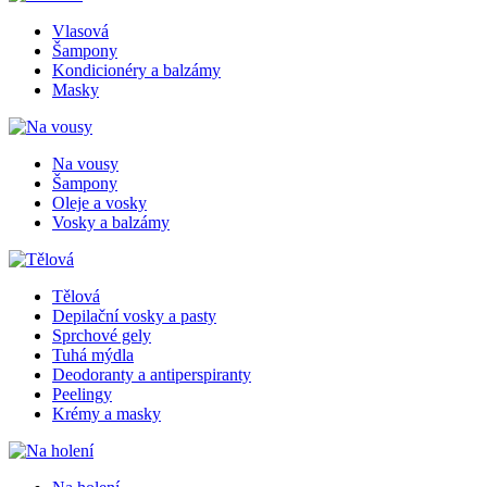
Vlasová
Šampony
Kondicionéry a balzámy
Masky
Na vousy
Šampony
Oleje a vosky
Vosky a balzámy
Tělová
Depilační vosky a pasty
Sprchové gely
Tuhá mýdla
Deodoranty a antiperspiranty
Peelingy
Krémy a masky