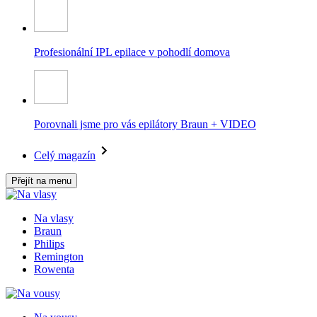
Profesionální IPL epilace v pohodlí domova
Porovnali jsme pro vás epilátory Braun + VIDEO
Celý magazín
Přejít na menu
Na vlasy
Braun
Philips
Remington
Rowenta