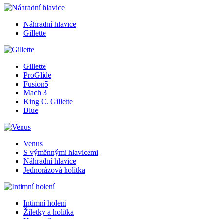
Náhradní hlavice
Gillette
Gillette
ProGlide
Fusion5
Mach 3
King C. Gillette
Blue
Venus
S výměnnými hlavicemi
Náhradní hlavice
Jednorázová holítka
Intimní holení
Žiletky a holítka