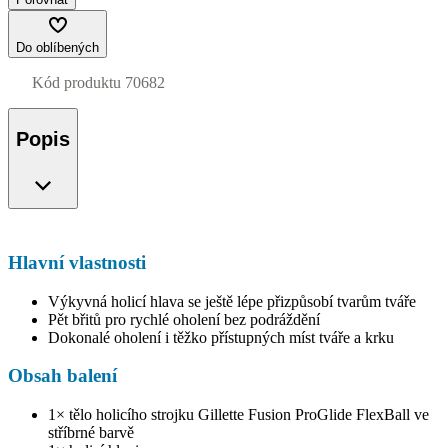
Do oblíbených
Kód produktu
70682
Popis
Hlavní vlastnosti
Výkyvná holicí hlava se ještě lépe přizpůsobí tvarům tváře
Pět břitů pro rychlé oholení bez podráždění
Dokonalé oholení i těžko přístupných míst tváře a krku
Obsah balení
1× tělo holicího strojku Gillette Fusion ProGlide FlexBall ve
stříbrné barvě