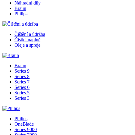
Náhradní díly
Braun
Philips
Čištění a údržba
Čisticí náplně
Oleje a spreje
Braun
Series 9
Series 8
Series 7
Series 6
Series 5
Series 3
Philips
OneBlade
Series 9000
Series 7000