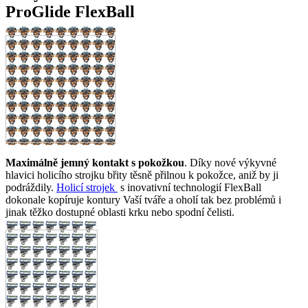
ProGlide FlexBall
Maximálně jemný kontakt s pokožkou
. Díky nové výkyvné
hlavici holicího strojku břity těsně přilnou k pokožce, aniž by ji
podráždily.
Holicí strojek
s inovativní technologií FlexBall
dokonale kopíruje kontury Vaší tváře a oholí tak bez problémů i
jinak těžko dostupné oblasti krku nebo spodní čelisti.