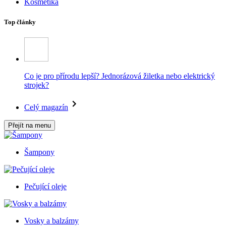
Kosmetika
Top články
Co je pro přírodu lepší? Jednorázová žiletka nebo elektrický
strojek?
Celý magazín
Přejít na menu
Šampony
Pečující oleje
Vosky a balzámy