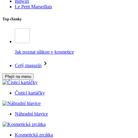
Italwax
Le Petit Marseillais
Top články
Jak poznat silikon v kosmetice
Celý magazín
Přejít na menu
Čisticí kartáčky
Náhradní hlavice
Kosmetická zrcátka