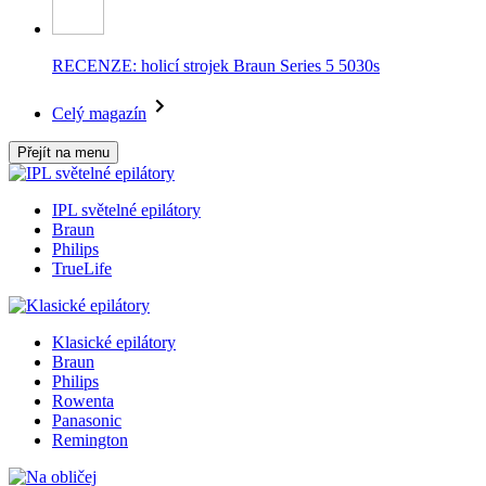
RECENZE: holicí strojek Braun Series 5 5030s
Celý magazín
Přejít na menu
IPL světelné epilátory
Braun
Philips
TrueLife
Klasické epilátory
Braun
Philips
Rowenta
Panasonic
Remington