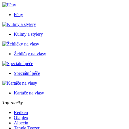
Fény
Kulmy a stylery
Žehličky na vlasy
Speciální péče
Kartáče na vlasy
Top značky
Redken
Olaplex
Alpecin
Tangle Teezer