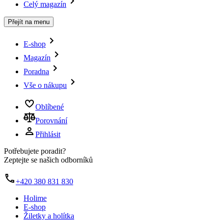
Celý magazín
Přejít na menu
E-shop
Magazín
Poradna
Vše o nákupu
Oblíbené
Porovnání
Přihlásit
Potřebujete poradit?
Zeptejte se našich odborníků
+420 380 831 830
Holime
E-shop
Žiletky a holítka