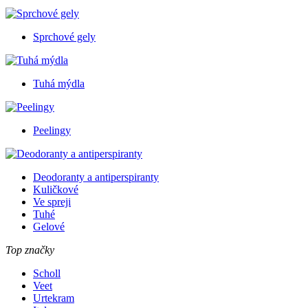
Sprchové gely
Tuhá mýdla
Peelingy
Deodoranty a antiperspiranty
Kuličkové
Ve spreji
Tuhé
Gelové
Top značky
Scholl
Veet
Urtekram