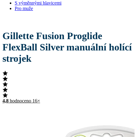
S výměnnými hlavicemi
Pro muže
Gillette Fusion Proglide
FlexBall Silver manuální holící
strojek
4,8
hodnoceno 16×