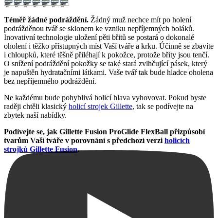
Téměř žádné podráždění.
Žádný muž nechce mít po holení
podrážděnou tvář se sklonem ke vzniku nepříjemných boláků.
Inovativní technologie uložení pěti břitů se postará o dokonalé
oholení i těžko přístupných míst Vaší tváře a krku. Účinně se zbavíte
i chloupků, které těšně přiléhají k pokožce, protože břity jsou tenčí.
O snížení podráždění pokožky se také stará zvlhčující pásek, který
je napuštěn hydratačními látkami. Vaše tvář tak bude hladce oholena
bez nepříjemného podráždění.
Ne každému bude pohyblivá holicí hlava vyhovovat. Pokud byste
raději chtěli klasický
holicí strojek Gillette
, tak se podívejte na
zbytek naší nabídky.
Podívejte se, jak Gillette Fusion ProGlide FlexBall přizpůsobí
tvarům Vaší tváře v porovnání s předchozí verzi
holicích
strojků Gillette Fusion
.