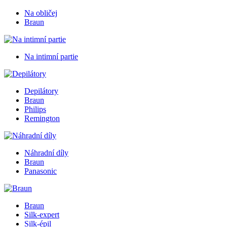
Na obličej
Braun
Na intimní partie
Depilátory
Braun
Philips
Remington
Náhradní díly
Braun
Panasonic
Braun
Silk-expert
Silk-épil