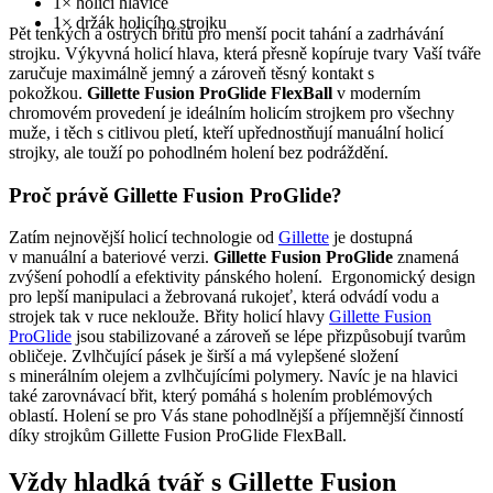
1× holicí hlavice
1× držák holicího strojku
Pět tenkých a ostrých břitů pro menší pocit tahání a zadrhávání
strojku. Výkyvná holicí hlava, která přesně kopíruje tvary Vaší tváře
zaručuje maximálně jemný a zároveň těsný kontakt s
pokožkou.
Gillette Fusion ProGlide FlexBall
v moderním
chromovém provedení je ideálním holicím strojkem pro všechny
muže, i těch s citlivou pletí, kteří upřednostňují manuální holicí
strojky, ale touží po pohodlném holení bez podráždění.
Proč právě Gillette Fusion ProGlide?
Zatím nejnovější holicí technologie od
Gillette
je dostupná
v manuální a bateriové verzi.
Gillette Fusion ProGlide
znamená
zvýšení pohodlí a efektivity pánského holení. Ergonomický design
pro lepší manipulaci a žebrovaná rukojeť, která odvádí vodu a
strojek tak v ruce neklouže. Břity holicí hlavy
Gillette Fusion
ProGlide
jsou stabilizované a zároveň se lépe přizpůsobují tvarům
obličeje. Zvlhčující pásek je širší a má vylepšené složení
s minerálním olejem a zvlhčujícími polymery. Navíc je na hlavici
také zarovnávací břit, který pomáhá s holením problémových
oblastí. Holení se pro Vás stane pohodlnější a příjemnější činností
díky strojkům Gillette Fusion ProGlide FlexBall.
Vždy hladká tvář s Gillette Fusion