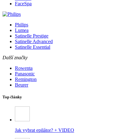
FaceSpa
Philips
Lumea
Satinelle Prestige
Satinelle Advanced
Satinelle Essential
Další značky
Rowenta
Panasonic
Remington
Beurer
Top články
Jak vybrat epilátor? + VIDEO