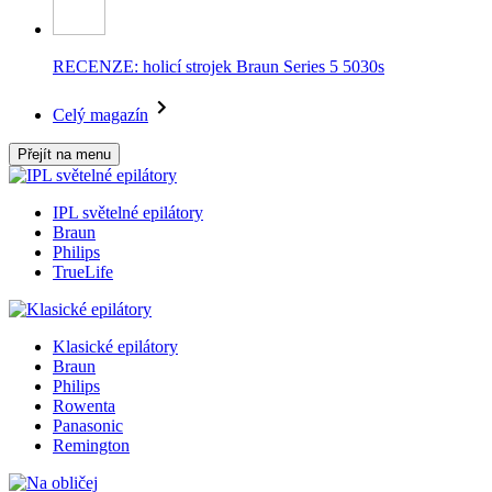
RECENZE: holicí strojek Braun Series 5 5030s
Celý magazín
Přejít na menu
IPL světelné epilátory
Braun
Philips
TrueLife
Klasické epilátory
Braun
Philips
Rowenta
Panasonic
Remington