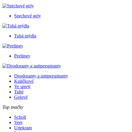
Sprchové gely
Tuhá mýdla
Peelingy
Deodoranty a antiperspiranty
Kuličkové
Ve spreji
Tuhé
Gelové
Top značky
Scholl
Veet
Urtekram