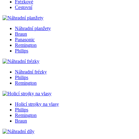
Frézkové
Cestovní
Náhradní planžety
Braun
Panasonic
Remington
Philips
Náhradní frézky
Philips
Remington
Holicí strojky na vlasy
Philips
Remington
Braun