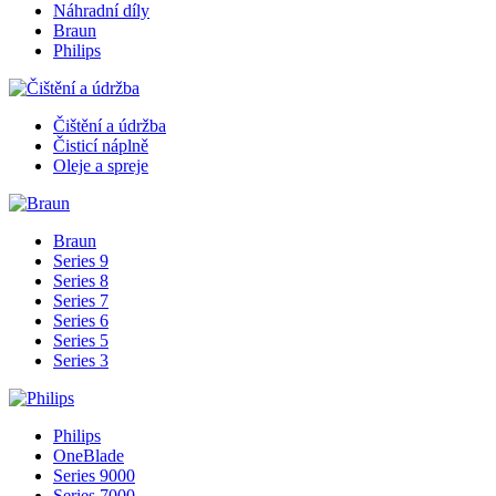
Náhradní díly
Braun
Philips
Čištění a údržba
Čisticí náplně
Oleje a spreje
Braun
Series 9
Series 8
Series 7
Series 6
Series 5
Series 3
Philips
OneBlade
Series 9000
Series 7000