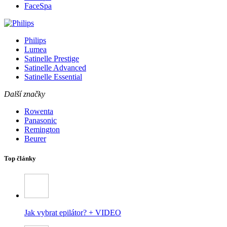
FaceSpa
Philips
Lumea
Satinelle Prestige
Satinelle Advanced
Satinelle Essential
Další značky
Rowenta
Panasonic
Remington
Beurer
Top články
Jak vybrat epilátor? + VIDEO