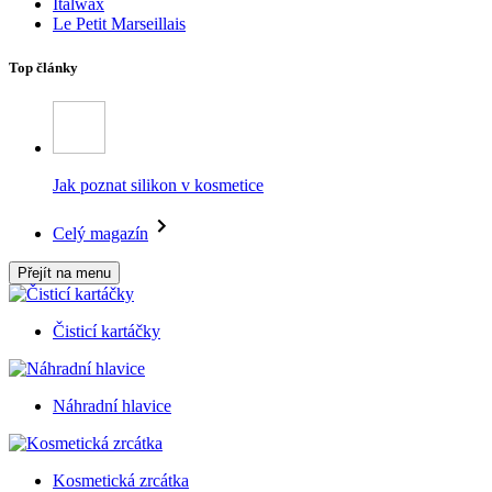
Italwax
Le Petit Marseillais
Top články
Jak poznat silikon v kosmetice
Celý magazín
Přejít na menu
Čisticí kartáčky
Náhradní hlavice
Kosmetická zrcátka