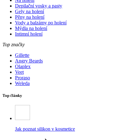
Na holení
Depilační vosky a pasty
Gely na holení
Pěny na holení
Vody a balzámy po holení
Mýdla na holení
Intimní holení
Top značky
Gillette
Angry Beards
Olaplex
Veet
Proraso
Weleda
Top články
Jak poznat silikon v kosmetice