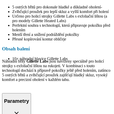
5 ostrých břitů pro dokonale hladké a důkladné oholení-
Zvlhčující proužek pro lepší skluz a vyšší komfort při holení
Určeno pro holicí strojky Gillette Labs s exfoliační lištou (a
pro modely Gillette Heated Labs)
Perfektní souhra s technologií, která připravuje pokožku před
holením
Menší tření a snížení podráždění pokožky
Přesné kopírování kontur obličeje
Obsah balení
10× náhradní hlavice Gillette Labs
Náhradní břity
Gillette Labs
jsou navrženy speciálně pro holicí
strojky s exfoliační lištou na rukojeti. V kombinaci s touto
technologií dochází k přípravě pokožky ještě před holením, zatímco
5 ostrých břitů a zvlhčující proužek zajišťují hladký skluz, vysoký
komfort a precizní oholení v každém tahu.
Parametry