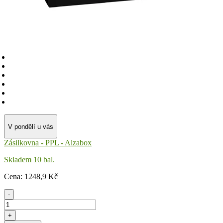
V pondělí u vás
Zásilkovna - PPL - Alzabox
Skladem 10 bal.
Cena:
1248
,9 Kč
-
+