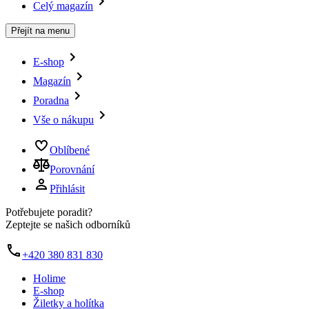
Celý magazín
Přejít na menu
E-shop
Magazín
Poradna
Vše o nákupu
Oblíbené
Porovnání
Přihlásit
Potřebujete poradit?
Zeptejte se našich odborníků
+420 380 831 830
Holime
E-shop
Žiletky a holítka