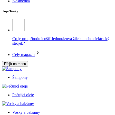
Kosmetika
Top články
Co je pro přírodu lepší? Jednorázová žiletka nebo elektrický
strojek?
Celý magazín
Přejít na menu
Šampony
Pečující oleje
Vosky a balzámy