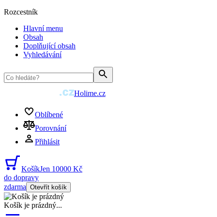
Rozcestník
Hlavní menu
Obsah
Doplňující obsah
Vyhledávání
Holime.cz
Oblíbené
Porovnání
Přihlásit
Košík
Jen 10000 Kč
do dopravy
zdarma
Otevřít košík
Košík je prázdný
...