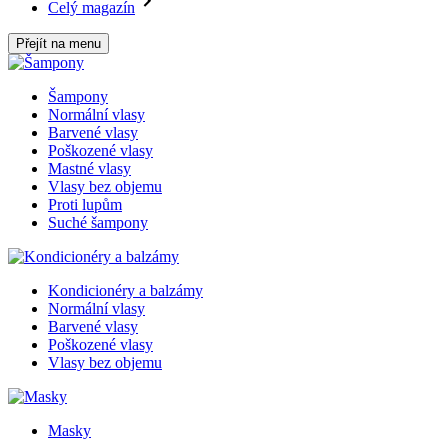
Celý magazín
Přejít na menu
Šampony
Normální vlasy
Barvené vlasy
Poškozené vlasy
Mastné vlasy
Vlasy bez objemu
Proti lupům
Suché šampony
Kondicionéry a balzámy
Normální vlasy
Barvené vlasy
Poškozené vlasy
Vlasy bez objemu
Masky