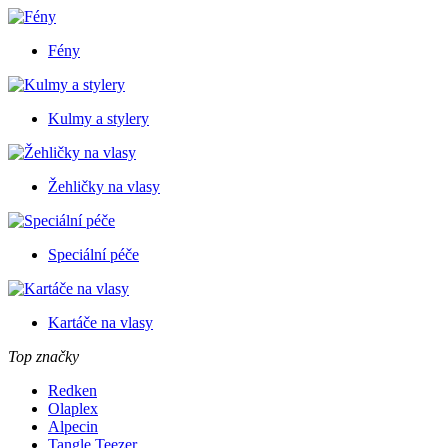
Fény
Kulmy a stylery
Žehličky na vlasy
Speciální péče
Kartáče na vlasy
Top značky
Redken
Olaplex
Alpecin
Tangle Teezer