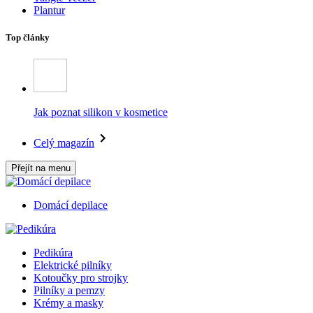
Plantur
Top články
Jak poznat silikon v kosmetice
Celý magazín
Přejít na menu
Domácí depilace
Pedikúra
Elektrické pilníky
Kotoučky pro strojky
Pilníky a pemzy
Krémy a masky