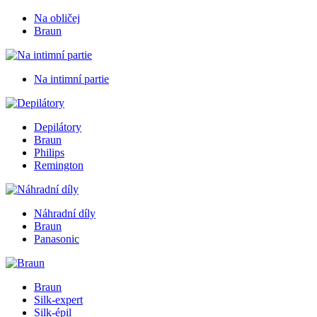
Na obličej
Braun
Na intimní partie
Depilátory
Braun
Philips
Remington
Náhradní díly
Braun
Panasonic
Braun
Silk-expert
Silk-épil