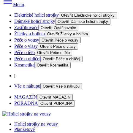
Menu
Elektrické holicí strojky
Otevřít
Elektrické holicí strojky
Dámské holicí strojky
Otevřít
Dámské holicí strojky
Zastřihovače
Otevřít
Zastřihovače
Žiletky a holítka
Otevřít
Žiletky a holítka
Péče o vousy
Otevřít
Péče o vousy
Péče o vlasy
Otevřít
Péče o vlasy
Péče o tělo
Otevřít
Péče o tělo
Péče o obličej
Otevřít
Péče o obličej
Kosmetika
Otevřít
Kosmetika
|
Vše o nákupu
Otevřít
Vše o nákupu
MAGAZÍN
Otevřít
MAGAZÍN
PORADNA
Otevřít
PORADNA
Holicí strojky na vousy
Planžetové