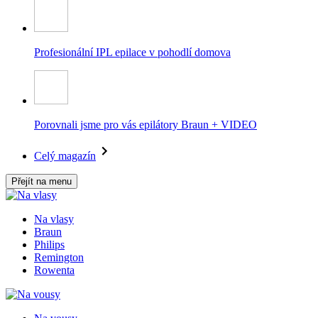
Profesionální IPL epilace v pohodlí domova
Porovnali jsme pro vás epilátory Braun + VIDEO
Celý magazín
Přejít na menu
Na vlasy
Braun
Philips
Remington
Rowenta