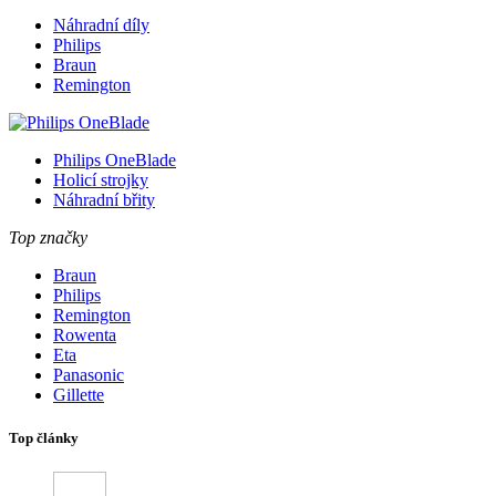
Náhradní díly
Philips
Braun
Remington
Philips OneBlade
Holicí strojky
Náhradní břity
Top značky
Braun
Philips
Remington
Rowenta
Eta
Panasonic
Gillette
Top články