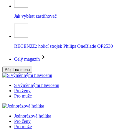
Jak vybírat zastřihovač
RECENZE: holicí strojek Philips OneBlade QP2530
Celý magazín
Přejít na menu
S výměnnými hlavicemi
Pro ženy
Pro muže
Jednorázová holítka
Pro ženy
Pro muže