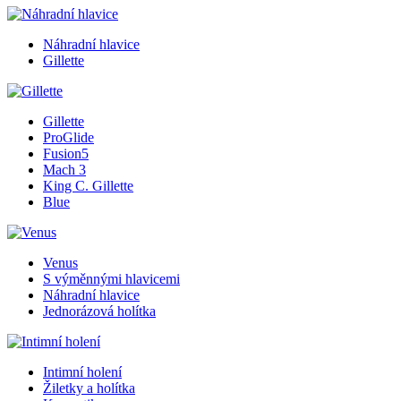
Náhradní hlavice
Gillette
Gillette
ProGlide
Fusion5
Mach 3
King C. Gillette
Blue
Venus
S výměnnými hlavicemi
Náhradní hlavice
Jednorázová holítka
Intimní holení
Žiletky a holítka