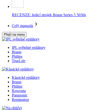
RECENZE: holicí strojek Braun Series 5 5030s
Celý magazín
Přejít na menu
IPL světelné epilátory
Braun
Philips
TrueLife
Klasické epilátory
Braun
Philips
Rowenta
Panasonic
Remington