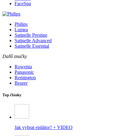
FaceSpa
Philips
Lumea
Satinelle Prestige
Satinelle Advanced
Satinelle Essential
Další značky
Rowenta
Panasonic
Remington
Beurer
Top články
Jak vybrat epilátor? + VIDEO