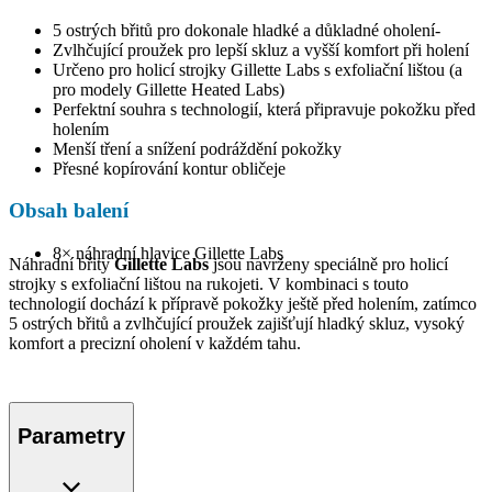
5 ostrých břitů pro dokonale hladké a důkladné oholení-
Zvlhčující proužek pro lepší skluz a vyšší komfort při holení
Určeno pro holicí strojky Gillette Labs s exfoliační lištou (a
pro modely Gillette Heated Labs)
Perfektní souhra s technologií, která připravuje pokožku před
holením
Menší tření a snížení podráždění pokožky
Přesné kopírování kontur obličeje
Obsah balení
8× náhradní hlavice Gillette Labs
Náhradní břity
Gillette Labs
jsou navrženy speciálně pro holicí
strojky s exfoliační lištou na rukojeti. V kombinaci s touto
technologií dochází k přípravě pokožky ještě před holením, zatímco
5 ostrých břitů a zvlhčující proužek zajišťují hladký skluz, vysoký
komfort a precizní oholení v každém tahu.
Parametry