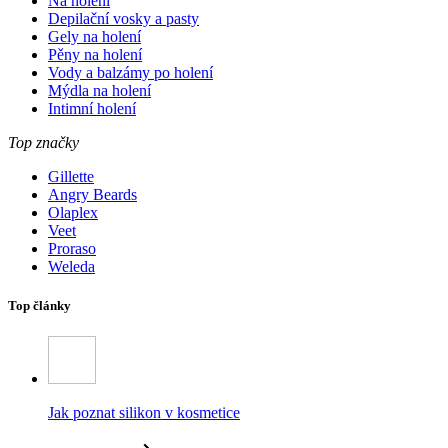
Na holení
Depilační vosky a pasty
Gely na holení
Pěny na holení
Vody a balzámy po holení
Mýdla na holení
Intimní holení
Top značky
Gillette
Angry Beards
Olaplex
Veet
Proraso
Weleda
Top články
Jak poznat silikon v kosmetice