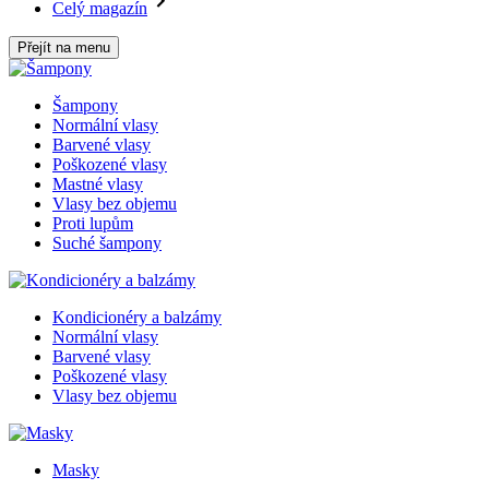
Celý magazín
Přejít na menu
Šampony
Normální vlasy
Barvené vlasy
Poškozené vlasy
Mastné vlasy
Vlasy bez objemu
Proti lupům
Suché šampony
Kondicionéry a balzámy
Normální vlasy
Barvené vlasy
Poškozené vlasy
Vlasy bez objemu
Masky