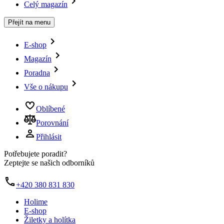
Celý magazín
Přejít na menu
E-shop
Magazín
Poradna
Vše o nákupu
Oblíbené
Porovnání
Přihlásit
Potřebujete poradit?
Zeptejte se našich odborníků
+420 380 831 830
Holime
E-shop
Žiletky a holítka