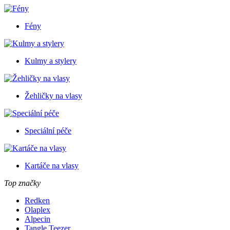
Fény
Kulmy a stylery
Žehličky na vlasy
Speciální péče
Kartáče na vlasy
Top značky
Redken
Olaplex
Alpecin
Tangle Teezer