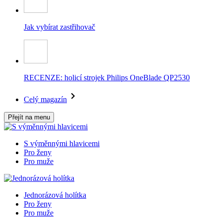
Jak vybírat zastřihovač
RECENZE: holicí strojek Philips OneBlade QP2530
Celý magazín
Přejít na menu
S výměnnými hlavicemi
Pro ženy
Pro muže
Jednorázová holítka
Pro ženy
Pro muže