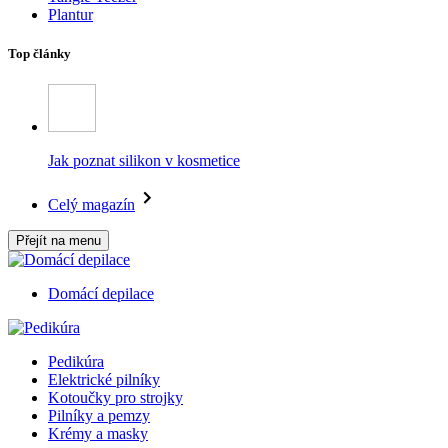
Plantur
Top články
Jak poznat silikon v kosmetice
Celý magazín
Přejít na menu
Domácí depilace
Pedikúra
Elektrické pilníky
Kotoučky pro strojky
Pilníky a pemzy
Krémy a masky