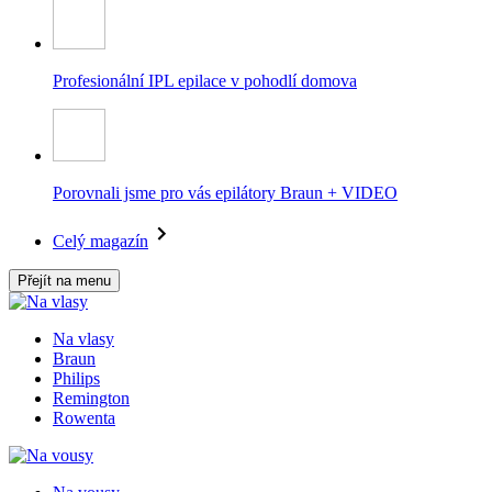
Profesionální IPL epilace v pohodlí domova
Porovnali jsme pro vás epilátory Braun + VIDEO
Celý magazín
Přejít na menu
Na vlasy
Braun
Philips
Remington
Rowenta