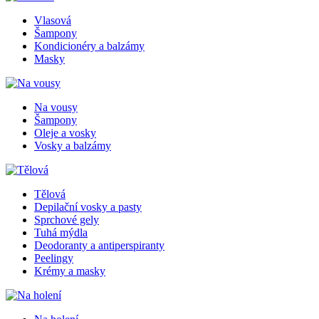
Vlasová
Šampony
Kondicionéry a balzámy
Masky
Na vousy
Šampony
Oleje a vosky
Vosky a balzámy
Tělová
Depilační vosky a pasty
Sprchové gely
Tuhá mýdla
Deodoranty a antiperspiranty
Peelingy
Krémy a masky