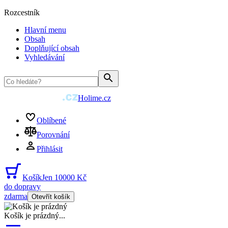
Rozcestník
Hlavní menu
Obsah
Doplňující obsah
Vyhledávání
Holime.cz
Oblíbené
Porovnání
Přihlásit
Košík
Jen 10000 Kč
do dopravy
zdarma
Otevřít košík
Košík je prázdný
...