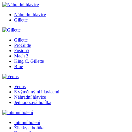
Náhradní hlavice
Gillette
Gillette
ProGlide
Fusion5
Mach 3
King C. Gillette
Blue
Venus
S výměnnými hlavicemi
Náhradní hlavice
Jednorázová holítka
Intimní holení
Žiletky a holítka