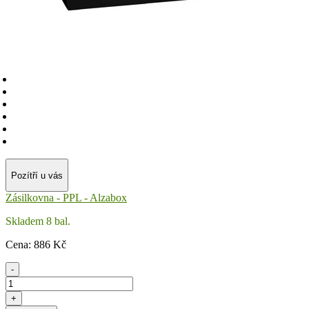
Pozítří u vás
Zásilkovna - PPL - Alzabox
Skladem 8 bal.
Cena:
886
Kč
-
+