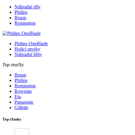
Náhradní díly
Philips
Braun
Remington
Philips OneBlade
Holicí strojky
Náhradní břity
Top značky
Braun
Philips
Remington
Rowenta
Eta
Panasonic
Gillette
Top články