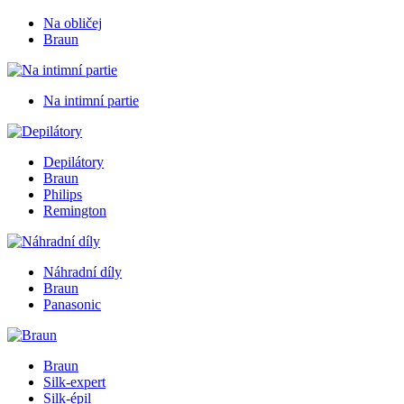
Na obličej
Braun
Na intimní partie
Depilátory
Braun
Philips
Remington
Náhradní díly
Braun
Panasonic
Braun
Silk-expert
Silk-épil