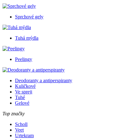
Sprchové gely
Tuhá mýdla
Peelingy
Deodoranty a antiperspiranty
Kuličkové
Ve spreji
Tuhé
Gelové
Top značky
Scholl
Veet
Urtekram