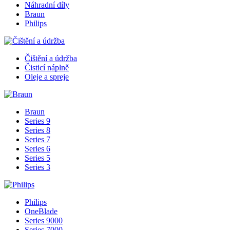
Náhradní díly
Braun
Philips
Čištění a údržba
Čisticí náplně
Oleje a spreje
Braun
Series 9
Series 8
Series 7
Series 6
Series 5
Series 3
Philips
OneBlade
Series 9000
Series 7000