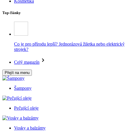
Kosmetika
Top články
Co je pro přírodu lepší? Jednorázová žiletka nebo elektrický
strojek?
Celý magazín
Přejít na menu
Šampony
Pečující oleje
Vosky a balzámy