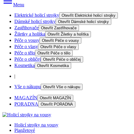
Menu
Elektrické holicí strojky
Otevřít
Elektrické holicí strojky
Dámské holicí strojky
Otevřít
Dámské holicí strojky
Zastřihovače
Otevřít
Zastřihovače
Žiletky a holítka
Otevřít
Žiletky a holítka
Péče o vousy
Otevřít
Péče o vousy
Péče o vlasy
Otevřít
Péče o vlasy
Péče o tělo
Otevřít
Péče o tělo
Péče o obličej
Otevřít
Péče o obličej
Kosmetika
Otevřít
Kosmetika
|
Vše o nákupu
Otevřít
Vše o nákupu
MAGAZÍN
Otevřít
MAGAZÍN
PORADNA
Otevřít
PORADNA
Holicí strojky na vousy
Planžetové