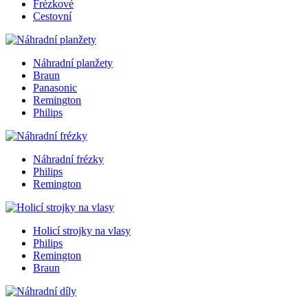
Frézkové
Cestovní
Náhradní planžety
Braun
Panasonic
Remington
Philips
Náhradní frézky
Philips
Remington
Holicí strojky na vlasy
Philips
Remington
Braun