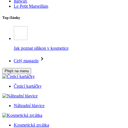
Italwax
Le Petit Marseillais
Top články
Jak poznat silikon v kosmetice
Celý magazín
Přejít na menu
Čisticí kartáčky
Náhradní hlavice
Kosmetická zrcátka