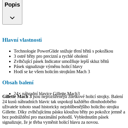
Popis
Hlavní vlastnosti
Technologie PowerGlide snižuje tření břitů s pokožkou
3 ostré břity pro precizní a rychlé oholení
Zvlhčující pásek Indicator umožňuje lepší skluz břitů
Pásek signalizuje výměnu holicí hlavy
Hodí se ke všem holicím strojkům Mach 3
Obsah balení
24× náhradní hlavice Gillette Mach3
Gillette Mach 3
jsou nejrozšířenější žiletkové holicí strojky. Balení
24 kusů náhradních hlavic tak uspokojí každého dlouhodobého
uživatele tohoto snad historicky nejoblíbenějšího holicího strojku
Gillette. Díky zvlhčujícímu pásku kloužou břity po pokožce jemně a
bez podráždění pro maximální pohodlí. Vyblednutím pásek
signalizuje, že je třeba vyměnit holicí hlavu za novou.