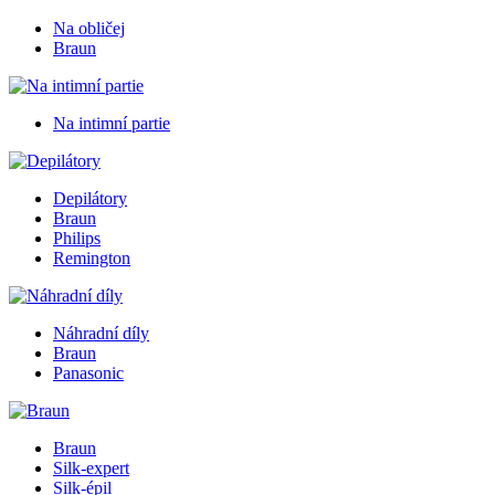
Na obličej
Braun
Na intimní partie
Depilátory
Braun
Philips
Remington
Náhradní díly
Braun
Panasonic
Braun
Silk-expert
Silk-épil