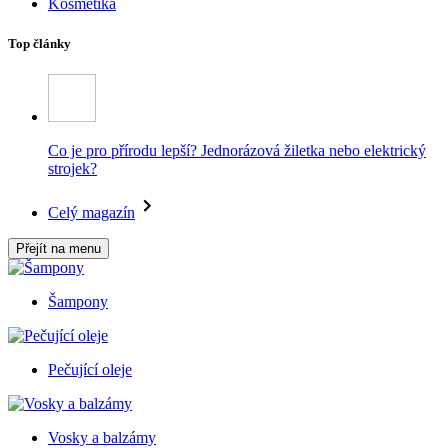
Kosmetika
Top články
Co je pro přírodu lepší? Jednorázová žiletka nebo elektrický
strojek?
Celý magazín
Přejít na menu
Šampony
Pečující oleje
Vosky a balzámy