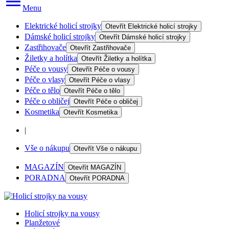
Menu
Elektrické holicí strojky
Otevřít
Elektrické holicí strojky
Dámské holicí strojky
Otevřít
Dámské holicí strojky
Zastřihovače
Otevřít
Zastřihovače
Žiletky a holítka
Otevřít
Žiletky a holítka
Péče o vousy
Otevřít
Péče o vousy
Péče o vlasy
Otevřít
Péče o vlasy
Péče o tělo
Otevřít
Péče o tělo
Péče o obličej
Otevřít
Péče o obličej
Kosmetika
Otevřít
Kosmetika
|
Vše o nákupu
Otevřít
Vše o nákupu
MAGAZÍN
Otevřít
MAGAZÍN
PORADNA
Otevřít
PORADNA
Holicí strojky na vousy
Planžetové