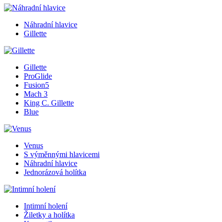
Náhradní hlavice
Gillette
Gillette
ProGlide
Fusion5
Mach 3
King C. Gillette
Blue
Venus
S výměnnými hlavicemi
Náhradní hlavice
Jednorázová holítka
Intimní holení
Žiletky a holítka