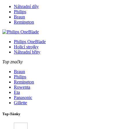
Náhradní díly
Philips
Braun
Remington
Philips OneBlade
Holicí strojky
Náhradní břity
Top značky
Braun
Philips
Remington
Rowenta
Eta
Panasonic
Gillette
Top články