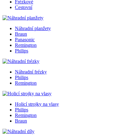
Frézkové
Cestovní
Náhradní planžety
Braun
Panasonic
Remington
Philips
Náhradní frézky
Philips
Remington
Holicí strojky na vlasy
Philips
Remington
Braun