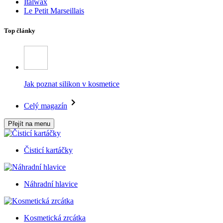
Italwax
Le Petit Marseillais
Top články
Jak poznat silikon v kosmetice
Celý magazín
Přejít na menu
Čisticí kartáčky
Náhradní hlavice
Kosmetická zrcátka