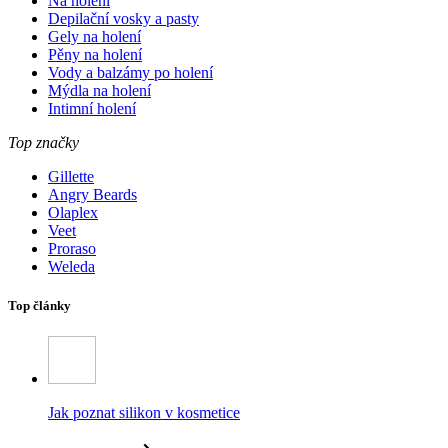
Na holení
Depilační vosky a pasty
Gely na holení
Pěny na holení
Vody a balzámy po holení
Mýdla na holení
Intimní holení
Top značky
Gillette
Angry Beards
Olaplex
Veet
Proraso
Weleda
Top články
Jak poznat silikon v kosmetice