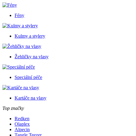
Fény
Kulmy a stylery
Žehličky na vlasy
Speciální péče
Kartáče na vlasy
Top značky
Redken
Olaplex
Alpecin
Tangle Teezer