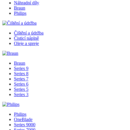
Náhradní díly
Braun
Philips
Čištění a údržba
Čisticí náplně
Oleje a spreje
Braun
Series 9
Series 8
Series 7
Series 6
Series 5
Series 3
Philips
OneBlade
Series 9000
Series 7000