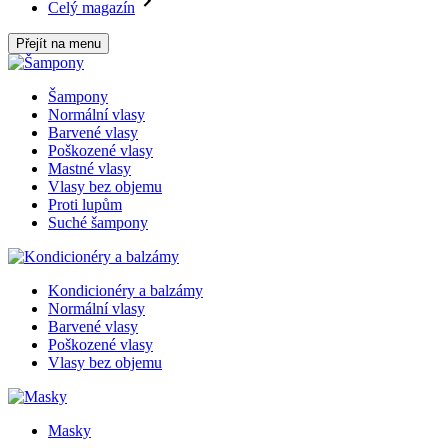
Celý magazín
Přejít na menu
Šampony
Normální vlasy
Barvené vlasy
Poškozené vlasy
Mastné vlasy
Vlasy bez objemu
Proti lupům
Suché šampony
Kondicionéry a balzámy
Normální vlasy
Barvené vlasy
Poškozené vlasy
Vlasy bez objemu
Masky