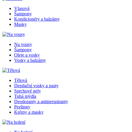
Vlasová
Šampony
Kondicionéry a balzámy
Masky
Na vousy
Šampony
Oleje a vosky
Vosky a balzámy
Tělová
Depilační vosky a pasty
Sprchové gely
Tuhá mýdla
Deodoranty a antiperspiranty
Peelingy
Krémy a masky