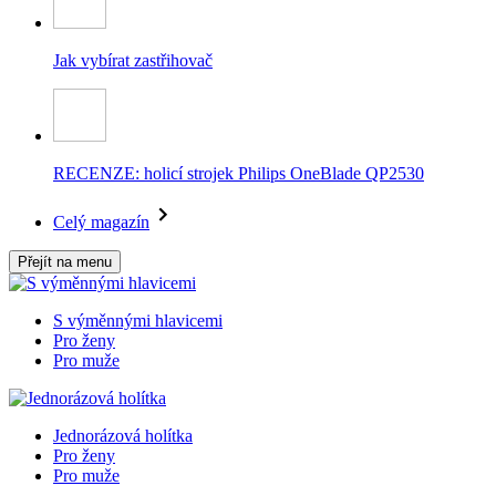
Jak vybírat zastřihovač
RECENZE: holicí strojek Philips OneBlade QP2530
Celý magazín
Přejít na menu
S výměnnými hlavicemi
Pro ženy
Pro muže
Jednorázová holítka
Pro ženy
Pro muže