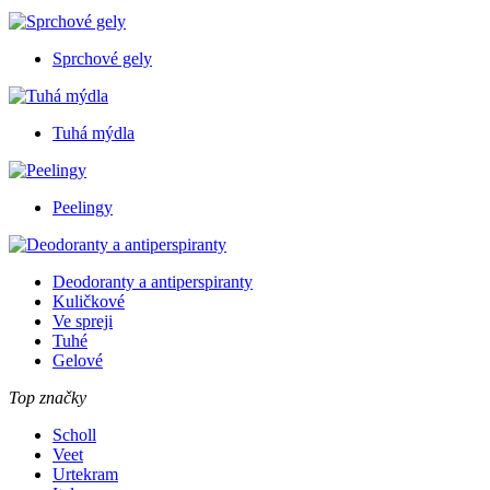
Sprchové gely
Tuhá mýdla
Peelingy
Deodoranty a antiperspiranty
Kuličkové
Ve spreji
Tuhé
Gelové
Top značky
Scholl
Veet
Urtekram