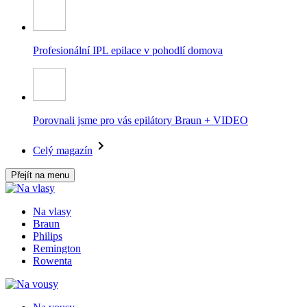
Profesionální IPL epilace v pohodlí domova
Porovnali jsme pro vás epilátory Braun + VIDEO
Celý magazín
Přejít na menu
Na vlasy
Braun
Philips
Remington
Rowenta