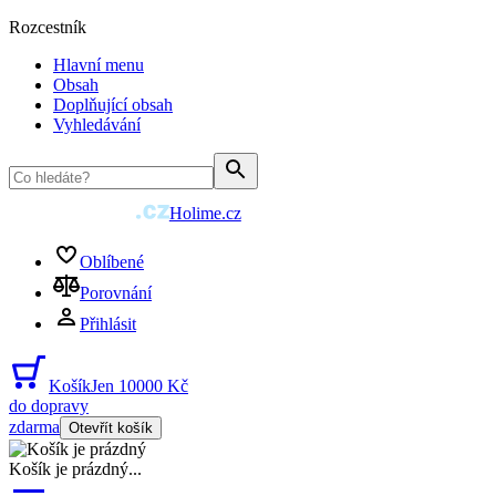
Rozcestník
Hlavní menu
Obsah
Doplňující obsah
Vyhledávání
Holime.cz
Oblíbené
Porovnání
Přihlásit
Košík
Jen 10000 Kč
do dopravy
zdarma
Otevřít košík
Košík je prázdný
...