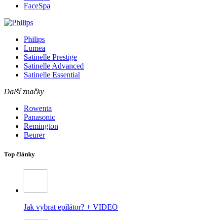
FaceSpa
Philips
Lumea
Satinelle Prestige
Satinelle Advanced
Satinelle Essential
Další značky
Rowenta
Panasonic
Remington
Beurer
Top články
Jak vybrat epilátor? + VIDEO