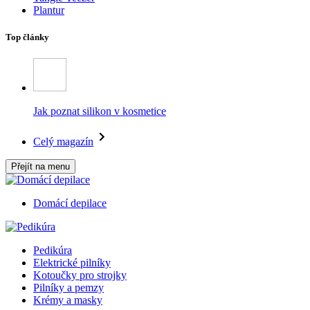
Plantur
Top články
Jak poznat silikon v kosmetice
Celý magazín
Přejít na menu
Domácí depilace
Pedikúra
Elektrické pilníky
Kotoučky pro strojky
Pilníky a pemzy
Krémy a masky