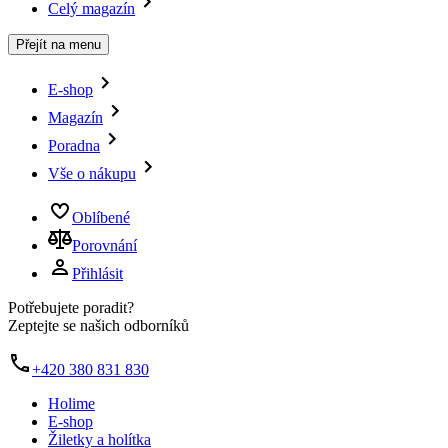
Celý magazín
Přejít na menu
E-shop
Magazín
Poradna
Vše o nákupu
Oblíbené
Porovnání
Přihlásit
Potřebujete poradit?
Zeptejte se našich odborníků
+420 380 831 830
Holime
E-shop
Žiletky a holítka