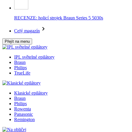
RECENZE: holicí strojek Braun Series 5 5030s
Celý magazín
Přejít na menu
IPL světelné epilátory
Braun
Philips
TrueLife
Klasické epilátory
Braun
Philips
Rowenta
Panasonic
Remington