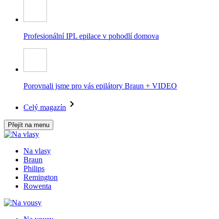
Profesionální IPL epilace v pohodlí domova
Porovnali jsme pro vás epilátory Braun + VIDEO
Celý magazín
Přejít na menu
Na vlasy
Braun
Philips
Remington
Rowenta