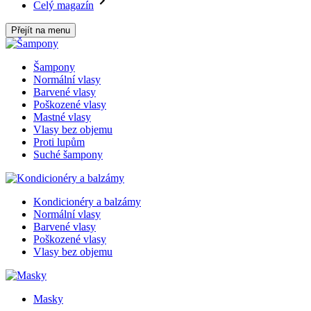
Celý magazín
Přejít na menu
Šampony
Normální vlasy
Barvené vlasy
Poškozené vlasy
Mastné vlasy
Vlasy bez objemu
Proti lupům
Suché šampony
Kondicionéry a balzámy
Normální vlasy
Barvené vlasy
Poškozené vlasy
Vlasy bez objemu
Masky