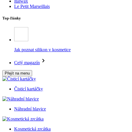
Italwax
Le Petit Marseillais
Top články
Jak poznat silikon v kosmetice
Celý magazín
Přejít na menu
Čisticí kartáčky
Náhradní hlavice
Kosmetická zrcátka