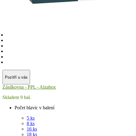
Pozítří u vás
Zásilkovna - PPL - Alzabox
Skladem 9 bal.
Počet hlavic v balení
5 ks
8 ks
16 ks
18 ks