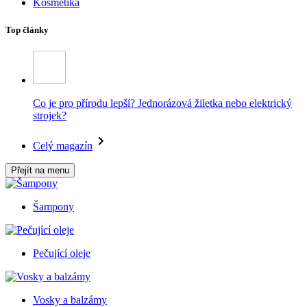
Kosmetika
Top články
Co je pro přírodu lepší? Jednorázová žiletka nebo elektrický
strojek?
Celý magazín
Přejít na menu
Šampony
Pečující oleje
Vosky a balzámy