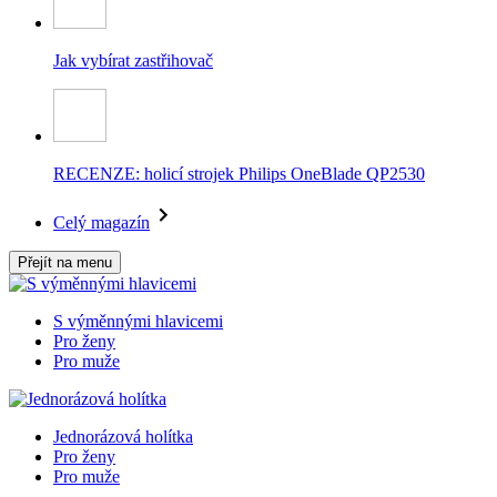
Jak vybírat zastřihovač
RECENZE: holicí strojek Philips OneBlade QP2530
Celý magazín
Přejít na menu
S výměnnými hlavicemi
Pro ženy
Pro muže
Jednorázová holítka
Pro ženy
Pro muže