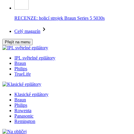
RECENZE: holicí strojek Braun Series 5 5030s
Celý magazín
Přejít na menu
IPL světelné epilátory
Braun
Philips
TrueLife
Klasické epilátory
Braun
Philips
Rowenta
Panasonic
Remington