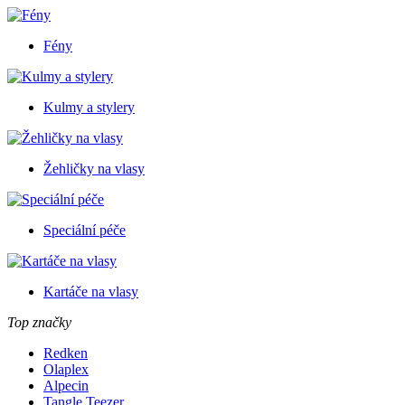
Fény
Kulmy a stylery
Žehličky na vlasy
Speciální péče
Kartáče na vlasy
Top značky
Redken
Olaplex
Alpecin
Tangle Teezer