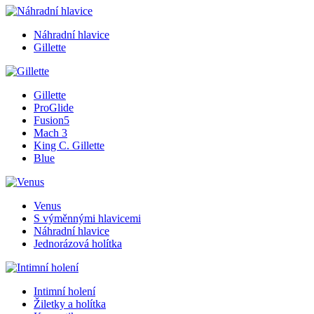
Náhradní hlavice
Gillette
Gillette
ProGlide
Fusion5
Mach 3
King C. Gillette
Blue
Venus
S výměnnými hlavicemi
Náhradní hlavice
Jednorázová holítka
Intimní holení
Žiletky a holítka