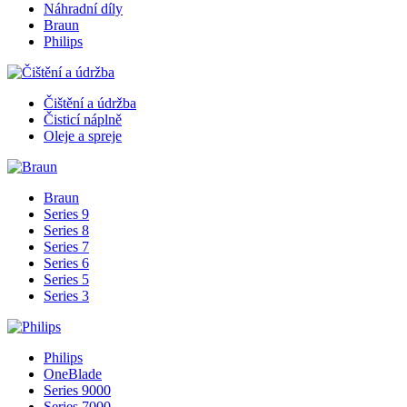
Náhradní díly
Braun
Philips
Čištění a údržba
Čisticí náplně
Oleje a spreje
Braun
Series 9
Series 8
Series 7
Series 6
Series 5
Series 3
Philips
OneBlade
Series 9000
Series 7000