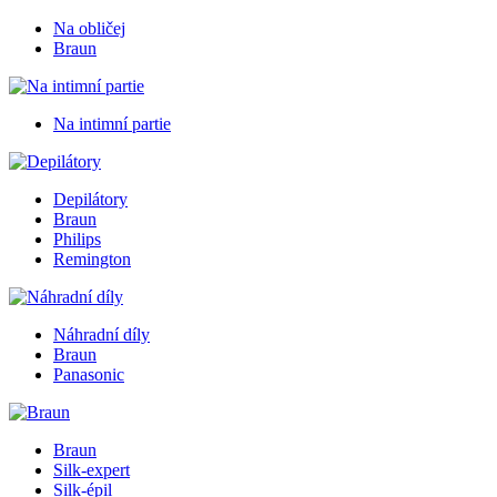
Na obličej
Braun
Na intimní partie
Depilátory
Braun
Philips
Remington
Náhradní díly
Braun
Panasonic
Braun
Silk-expert
Silk-épil