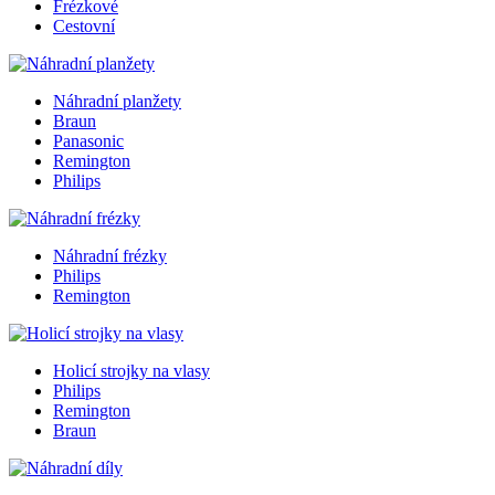
Frézkové
Cestovní
Náhradní planžety
Braun
Panasonic
Remington
Philips
Náhradní frézky
Philips
Remington
Holicí strojky na vlasy
Philips
Remington
Braun