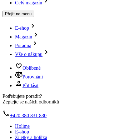
Celý magazín
Přejít na menu
E-shop
Magazín
Poradna
Vše o nákupu
Oblíbené
Porovnání
Přihlásit
Potřebujete poradit?
Zeptejte se našich odborníků
+420 380 831 830
Holime
E-shop
Žiletky a holítka