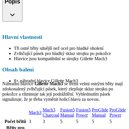
Popis
Hlavní vlastnosti
Tři ostré břity silnější než ocel pro hladké oholení
Zvlhčující pásek pro hladký skluz strojku po pokožce
Hlavice jsou kompatibilní se strojky Gillette Mach3
Obsah balení
8× náhradní hlavice Gillette Mach3
Náhradní hlavice
Gillette Mach3
se třemi velmi ostrými břity mají
zdokonalený zvlhčující pásek, který zlepšuje skluz strojku po
pokožce a eliminuje tak její podráždění. Vyblednutím pásek
signalizuje, že je třeba vyměnit holicí hlavu za novou.
Mach3
Fusion5
Fusion5
ProGlide
ProGlide
Mach3
Charcoal
Manual
Power
Manual
Power
Počet břitů
3
3
5
5
5
5
Břity pro