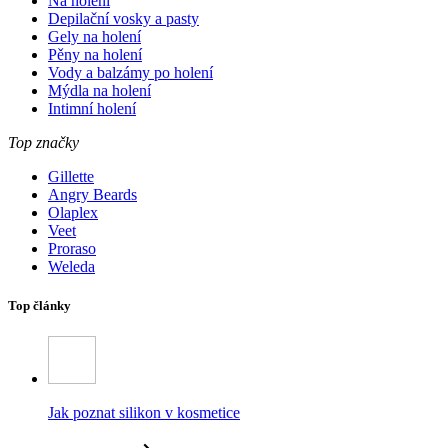
Na holení
Depilační vosky a pasty
Gely na holení
Pěny na holení
Vody a balzámy po holení
Mýdla na holení
Intimní holení
Top značky
Gillette
Angry Beards
Olaplex
Veet
Proraso
Weleda
Top články
Jak poznat silikon v kosmetice