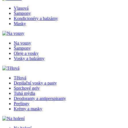
Vlasová
Šampony
Kondicionéry a balzámy
Masky
Na vousy
Šampony
Oleje a vosky
Vosky a balzámy
Tělová
Depilační vosky a pasty
Sprchové gely
Tuhá mýdla
Deodoranty a antiperspiranty
Peelingy
Krémy a masky