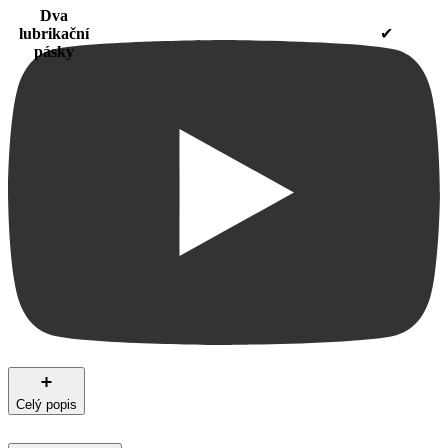
Dva
lubrikační
✔
pásky
Celý popis