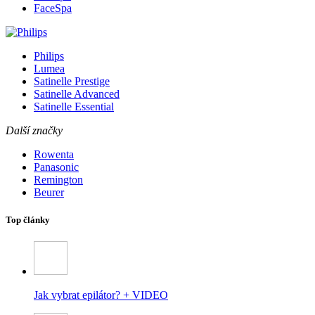
FaceSpa
Philips
Lumea
Satinelle Prestige
Satinelle Advanced
Satinelle Essential
Další značky
Rowenta
Panasonic
Remington
Beurer
Top články
Jak vybrat epilátor? + VIDEO