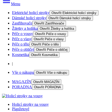
Menu
Elektrické holicí strojky
Otevřít
Elektrické holicí strojky
Dámské holicí strojky
Otevřít
Dámské holicí strojky
Zastřihovače
Otevřít
Zastřihovače
Žiletky a holítka
Otevřít
Žiletky a holítka
Péče o vousy
Otevřít
Péče o vousy
Péče o vlasy
Otevřít
Péče o vlasy
Péče o tělo
Otevřít
Péče o tělo
Péče o obličej
Otevřít
Péče o obličej
Kosmetika
Otevřít
Kosmetika
|
Vše o nákupu
Otevřít
Vše o nákupu
MAGAZÍN
Otevřít
MAGAZÍN
PORADNA
Otevřít
PORADNA
Holicí strojky na vousy
Planžetové