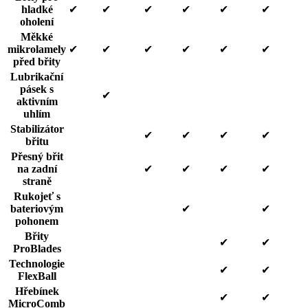
hladké
✔
✔
✔
✔
✔
✔
oholení
Měkké
mikrolamely
✔
✔
✔
✔
✔
✔
před břity
Lubrikační
pásek s
✔
aktivním
uhlím
Stabilizátor
✔
✔
✔
✔
břitu
Přesný břit
na zadní
✔
✔
✔
✔
straně
Rukojeť s
bateriovým
✔
✔
pohonem
Břity
✔
✔
ProBlades
Technologie
✔
✔
FlexBall
Hřebínek
✔
✔
MicroComb