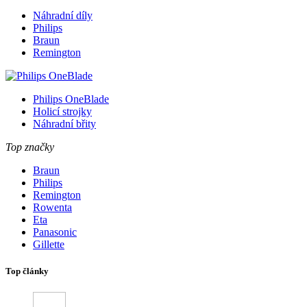
Náhradní díly
Philips
Braun
Remington
Philips OneBlade
Holicí strojky
Náhradní břity
Top značky
Braun
Philips
Remington
Rowenta
Eta
Panasonic
Gillette
Top články