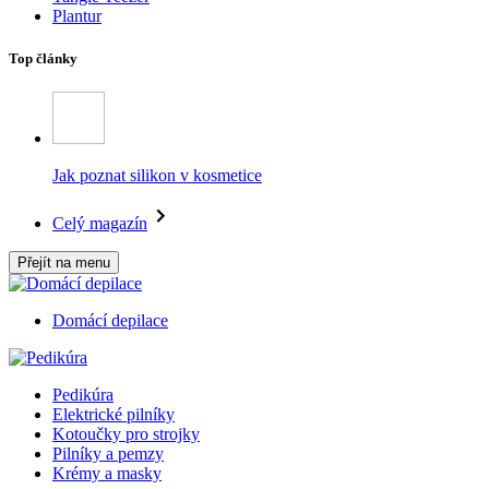
Plantur
Top články
Jak poznat silikon v kosmetice
Celý magazín
Přejít na menu
Domácí depilace
Pedikúra
Elektrické pilníky
Kotoučky pro strojky
Pilníky a pemzy
Krémy a masky