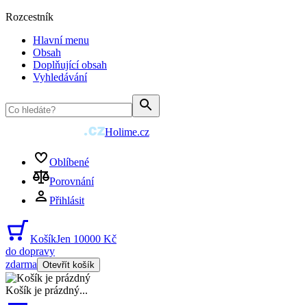
Rozcestník
Hlavní menu
Obsah
Doplňující obsah
Vyhledávání
Holime.cz
Oblíbené
Porovnání
Přihlásit
Košík
Jen 10000 Kč
do dopravy
zdarma
Otevřít košík
Košík je prázdný
...