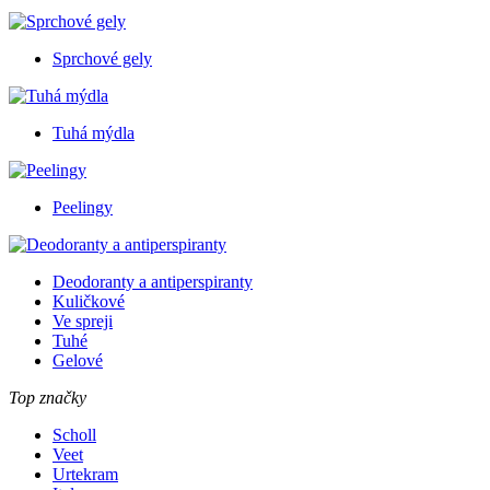
Sprchové gely
Tuhá mýdla
Peelingy
Deodoranty a antiperspiranty
Kuličkové
Ve spreji
Tuhé
Gelové
Top značky
Scholl
Veet
Urtekram