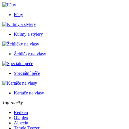
Fény
Kulmy a stylery
Žehličky na vlasy
Speciální péče
Kartáče na vlasy
Top značky
Redken
Olaplex
Alpecin
Tangle Teezer