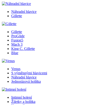
Náhradní hlavice
Gillette
Gillette
ProGlide
Fusion5
Mach 3
King C. Gillette
Blue
Venus
S výměnnými hlavicemi
Náhradní hlavice
Jednorázová holítka
Intimní holení
Žiletky a holítka