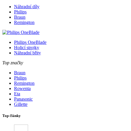
Náhradní díly
Philips
Braun
Remington
Philips OneBlade
Holicí strojky
Náhradní břity
Top značky
Braun
Philips
Remington
Rowenta
Eta
Panasonic
Gillette
Top články