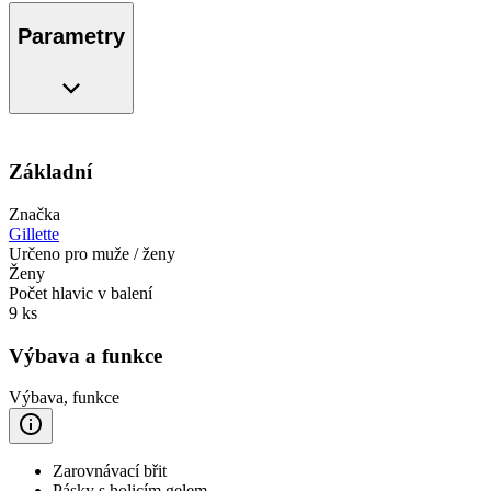
Parametry
Základní
Značka
Gillette
Určeno pro muže / ženy
Ženy
Počet hlavic v balení
9 ks
Výbava a funkce
Výbava, funkce
Zarovnávací břit
Pásky s holicím gelem