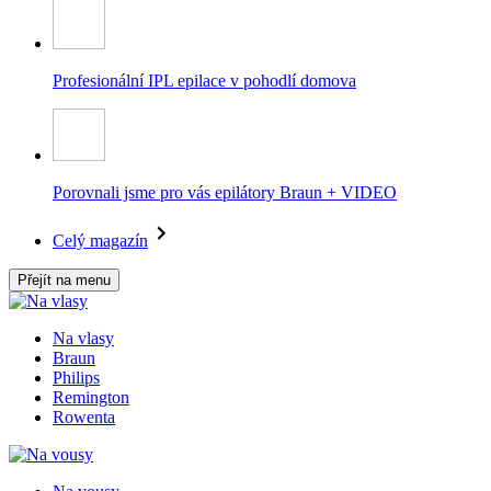
Profesionální IPL epilace v pohodlí domova
Porovnali jsme pro vás epilátory Braun + VIDEO
Celý magazín
Přejít na menu
Na vlasy
Braun
Philips
Remington
Rowenta