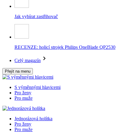
Jak vybírat zastřihovač
RECENZE: holicí strojek Philips OneBlade QP2530
Celý magazín
Přejít na menu
S výměnnými hlavicemi
Pro ženy
Pro muže
Jednorázová holítka
Pro ženy
Pro muže