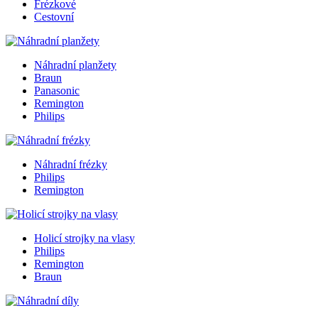
Frézkové
Cestovní
Náhradní planžety
Braun
Panasonic
Remington
Philips
Náhradní frézky
Philips
Remington
Holicí strojky na vlasy
Philips
Remington
Braun