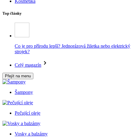
Kosmetika
Top články
Co je pro přírodu lepší? Jednorázová žiletka nebo elektrický
strojek?
Celý magazín
Přejít na menu
Šampony
Pečující oleje
Vosky a balzámy