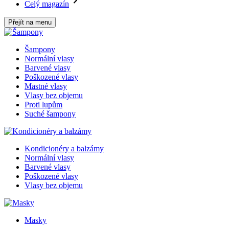
Celý magazín
Přejít na menu
Šampony
Normální vlasy
Barvené vlasy
Poškozené vlasy
Mastné vlasy
Vlasy bez objemu
Proti lupům
Suché šampony
Kondicionéry a balzámy
Normální vlasy
Barvené vlasy
Poškozené vlasy
Vlasy bez objemu
Masky