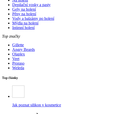
Na holení
Depilační vosky a pasty
Gely na holení
Pěny na holení
Vody a balzámy po holení
Mýdla na holení
Intimní holení
Top značky
Gillette
Angry Beards
Olaplex
Veet
Proraso
Weleda
Top články
Jak poznat silikon v kosmetice