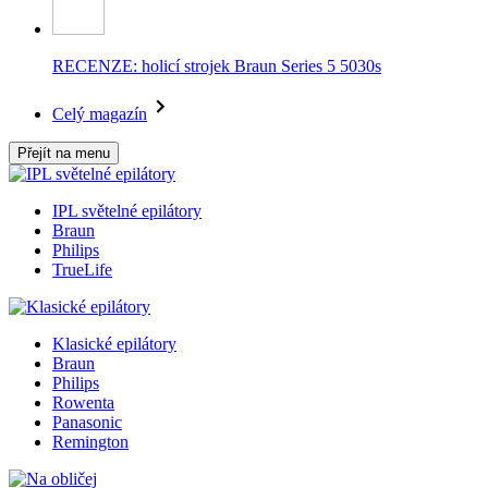
RECENZE: holicí strojek Braun Series 5 5030s
Celý magazín
Přejít na menu
IPL světelné epilátory
Braun
Philips
TrueLife
Klasické epilátory
Braun
Philips
Rowenta
Panasonic
Remington