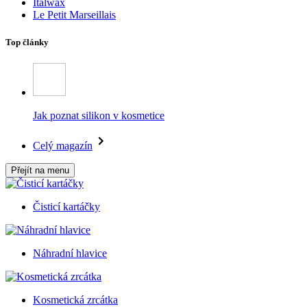
Italwax
Le Petit Marseillais
Top články
Jak poznat silikon v kosmetice
Celý magazín
Přejít na menu
Čisticí kartáčky
Náhradní hlavice
Kosmetická zrcátka