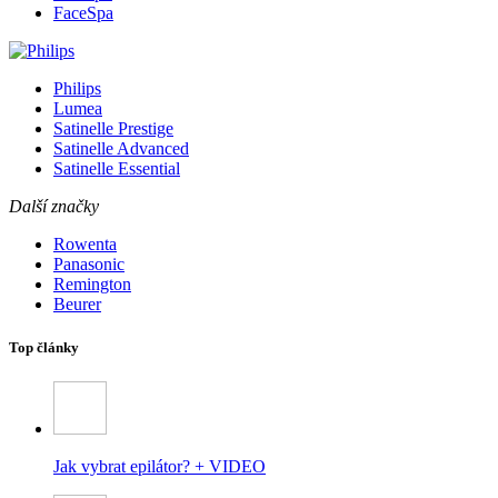
FaceSpa
Philips
Lumea
Satinelle Prestige
Satinelle Advanced
Satinelle Essential
Další značky
Rowenta
Panasonic
Remington
Beurer
Top články
Jak vybrat epilátor? + VIDEO