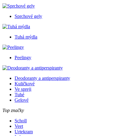
Sprchové gely
Tuhá mýdla
Peelingy
Deodoranty a antiperspiranty
Kuličkové
Ve spreji
Tuhé
Gelové
Top značky
Scholl
Veet
Urtekram