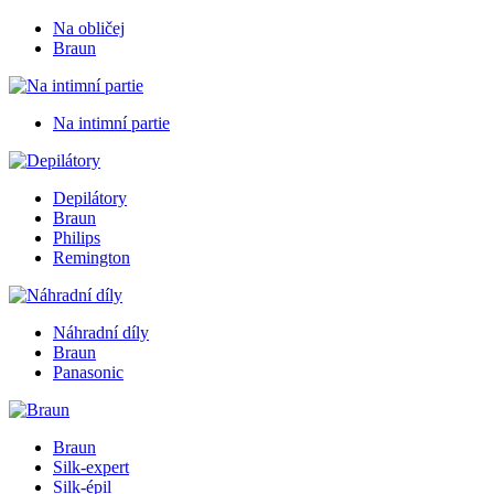
Na obličej
Braun
Na intimní partie
Depilátory
Braun
Philips
Remington
Náhradní díly
Braun
Panasonic
Braun
Silk-expert
Silk-épil