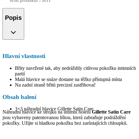
Kód produktu
73011
Popis
Hlavní vlastnosti
Břity navržené tak, aby nedráždily citlivou pokožku intimních
partií
Malá hlavice se snáze dostane na těžko přístupná místa
Na zadní straně břitů precizní zastřihovač
Obsah balení
3×3 náhradní hlavice Gillette Satin Care
Náhradní hlavice ke strojku na intimní holení
Gillette Satin Care
jsou vybaveny patentovanou lištou, která zabraňuje podráždění
pokožky. Užijte si hladkou pokožku bez zarůstajících chloupků.