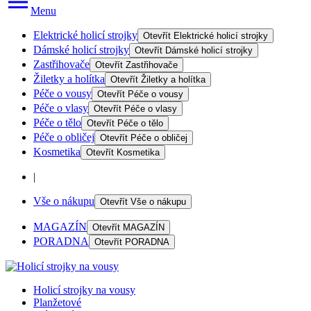
Menu
Elektrické holicí strojky
Otevřít
Elektrické holicí strojky
Dámské holicí strojky
Otevřít
Dámské holicí strojky
Zastřihovače
Otevřít
Zastřihovače
Žiletky a holítka
Otevřít
Žiletky a holítka
Péče o vousy
Otevřít
Péče o vousy
Péče o vlasy
Otevřít
Péče o vlasy
Péče o tělo
Otevřít
Péče o tělo
Péče o obličej
Otevřít
Péče o obličej
Kosmetika
Otevřít
Kosmetika
|
Vše o nákupu
Otevřít
Vše o nákupu
MAGAZÍN
Otevřít
MAGAZÍN
PORADNA
Otevřít
PORADNA
Holicí strojky na vousy
Planžetové