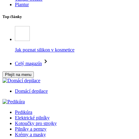
Plantur
Top články
Jak poznat silikon v kosmetice
Celý magazín
Přejít na menu
Domácí depilace
Pedikúra
Elektrické pilníky
Kotoučky pro strojky
Pilníky a pemzy
Krémy a masky