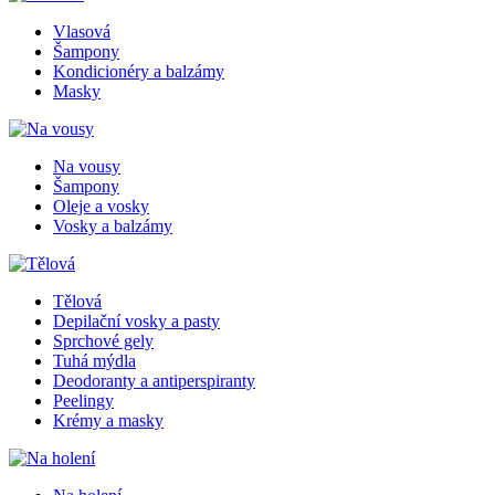
Vlasová
Šampony
Kondicionéry a balzámy
Masky
Na vousy
Šampony
Oleje a vosky
Vosky a balzámy
Tělová
Depilační vosky a pasty
Sprchové gely
Tuhá mýdla
Deodoranty a antiperspiranty
Peelingy
Krémy a masky