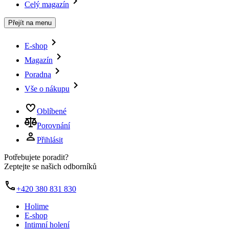
Celý magazín
Přejít na menu
E-shop
Magazín
Poradna
Vše o nákupu
Oblíbené
Porovnání
Přihlásit
Potřebujete poradit?
Zeptejte se našich odborníků
+420 380 831 830
Holime
E-shop
Intimní holení