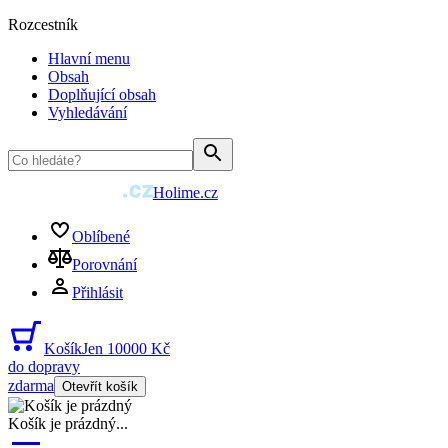
Rozcestník
Hlavní menu
Obsah
Doplňující obsah
Vyhledávání
Holime.cz
Oblíbené
Porovnání
Přihlásit
Košík
Jen 10000 Kč
do dopravy
zdarma
Otevřít košík
Košík je prázdný
...