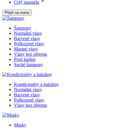
Celý magazín
Přejít na menu
Šampony
Normální vlasy
Barvené vlasy
Poškozené vlasy
Mastné vlasy
Vlasy bez objemu
Proti lupům
Suché šampony
Kondicionéry a balzámy
Normální vlasy
Barvené vlasy
Poškozené vlasy
Vlasy bez objemu
Masky