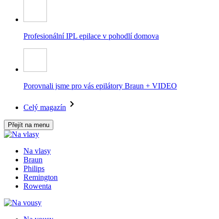
Profesionální IPL epilace v pohodlí domova
Porovnali jsme pro vás epilátory Braun + VIDEO
Celý magazín
Přejít na menu
Na vlasy
Braun
Philips
Remington
Rowenta