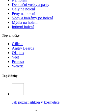
Na holení
Depilační vosky a pasty
Gely na holení
Pěny na holení
Vody a balzámy po holení
Mýdla na holení
Intimní holení
Top značky
Gillette
Angry Beards
Olaplex
Veet
Proraso
Weleda
Top články
Jak poznat silikon v kosmetice