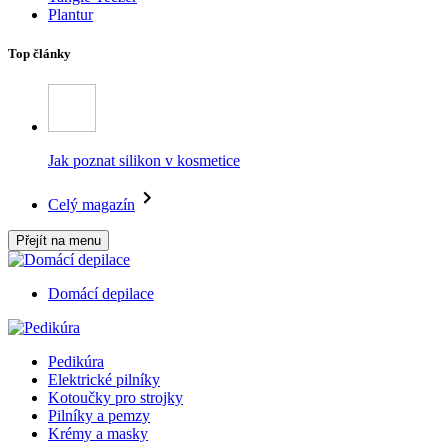
Plantur
Top články
Jak poznat silikon v kosmetice
Celý magazín
Přejít na menu
Domácí depilace
Pedikúra
Elektrické pilníky
Kotoučky pro strojky
Pilníky a pemzy
Krémy a masky