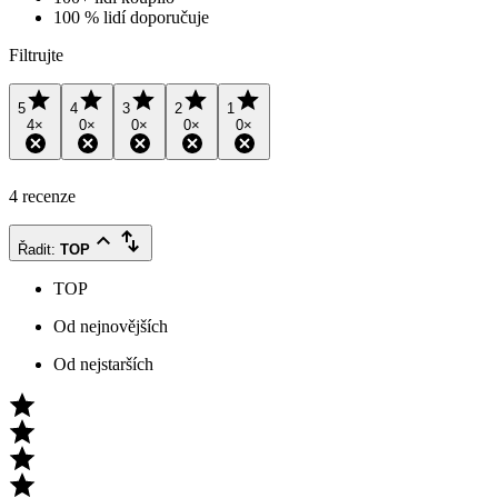
100 % lidí doporučuje
Filtrujte
5
4
3
2
1
4
×
0
×
0
×
0
×
0
×
4 recenze
Řadit
:
TOP
TOP
Od nejnovějších
Od nejstarších