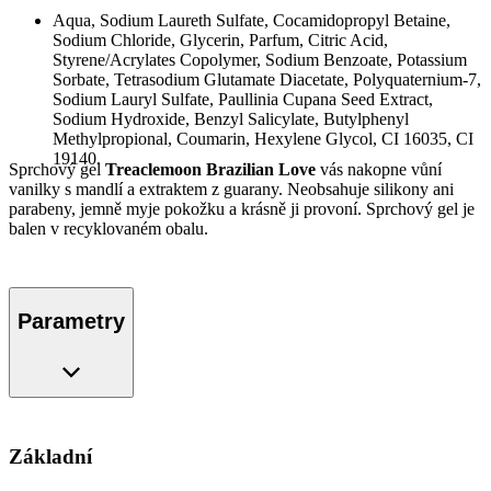
Aqua, Sodium Laureth Sulfate, Cocamidopropyl Betaine,
Sodium Chloride, Glycerin, Parfum, Citric Acid,
Styrene/Acrylates Copolymer, Sodium Benzoate, Potassium
Sorbate, Tetrasodium Glutamate Diacetate, Polyquaternium-7,
Sodium Lauryl Sulfate, Paullinia Cupana Seed Extract,
Sodium Hydroxide, Benzyl Salicylate, Butylphenyl
Methylpropional, Coumarin, Hexylene Glycol, CI 16035, CI
19140.
Sprchový gel
Treaclemoon Brazilian Love
vás nakopne vůní
vanilky s mandlí a extraktem z guarany. Neobsahuje silikony ani
parabeny, jemně myje pokožku a krásně ji provoní. Sprchový gel je
balen v recyklovaném obalu.
Parametry
Základní