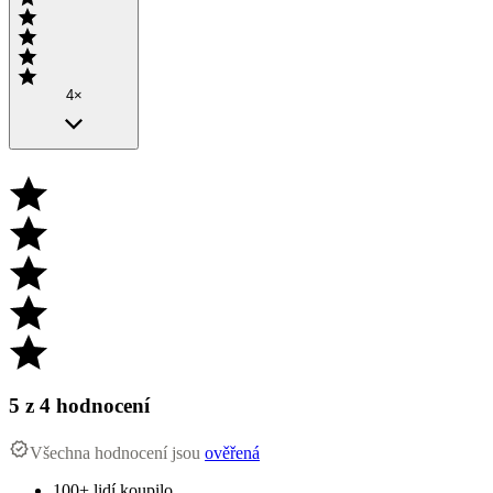
4×
5
z 4 hodnocení
Všechna hodnocení jsou
ověřená
100+ lidí koupilo