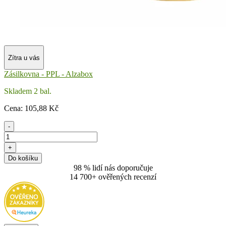
Zítra u vás
Zásilkovna - PPL - Alzabox
Skladem 2 bal.
Cena:
105
,88 Kč
-
+
Do košíku
98 % lidí nás doporučuje
14 700+ ověřených recenzí