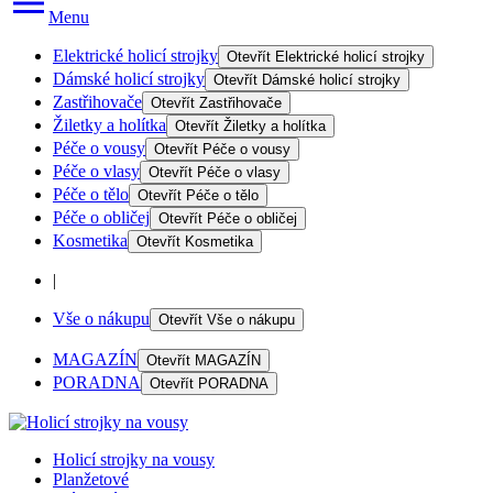
Menu
Elektrické holicí strojky
Otevřít
Elektrické holicí strojky
Dámské holicí strojky
Otevřít
Dámské holicí strojky
Zastřihovače
Otevřít
Zastřihovače
Žiletky a holítka
Otevřít
Žiletky a holítka
Péče o vousy
Otevřít
Péče o vousy
Péče o vlasy
Otevřít
Péče o vlasy
Péče o tělo
Otevřít
Péče o tělo
Péče o obličej
Otevřít
Péče o obličej
Kosmetika
Otevřít
Kosmetika
|
Vše o nákupu
Otevřít
Vše o nákupu
MAGAZÍN
Otevřít
MAGAZÍN
PORADNA
Otevřít
PORADNA
Holicí strojky na vousy
Planžetové