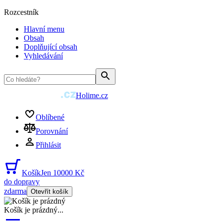
Rozcestník
Hlavní menu
Obsah
Doplňující obsah
Vyhledávání
Holime.cz
Oblíbené
Porovnání
Přihlásit
Košík
Jen 10000 Kč
do dopravy
zdarma
Otevřít košík
Košík je prázdný
...