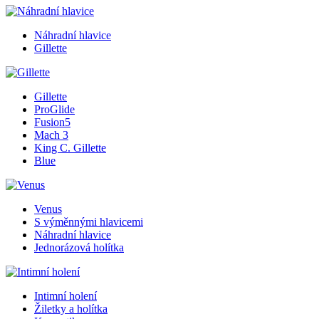
Náhradní hlavice
Gillette
Gillette
ProGlide
Fusion5
Mach 3
King C. Gillette
Blue
Venus
S výměnnými hlavicemi
Náhradní hlavice
Jednorázová holítka
Intimní holení
Žiletky a holítka