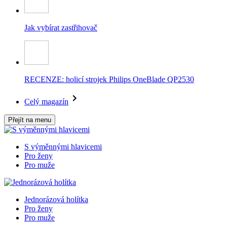
Jak vybírat zastřihovač
RECENZE: holicí strojek Philips OneBlade QP2530
Celý magazín
Přejít na menu
S výměnnými hlavicemi
Pro ženy
Pro muže
Jednorázová holítka
Pro ženy
Pro muže