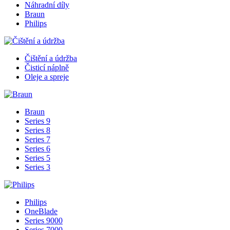
Náhradní díly
Braun
Philips
Čištění a údržba
Čisticí náplně
Oleje a spreje
Braun
Series 9
Series 8
Series 7
Series 6
Series 5
Series 3
Philips
OneBlade
Series 9000
Series 7000