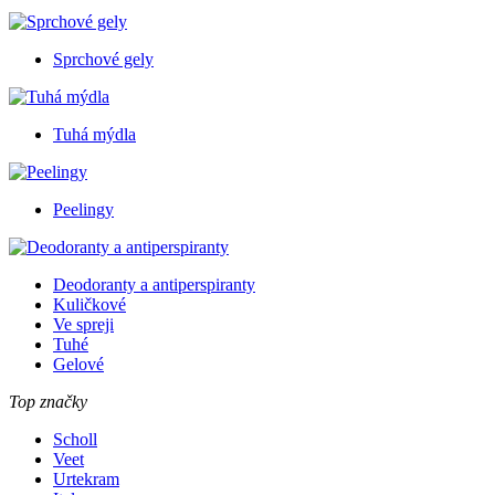
Sprchové gely
Tuhá mýdla
Peelingy
Deodoranty a antiperspiranty
Kuličkové
Ve spreji
Tuhé
Gelové
Top značky
Scholl
Veet
Urtekram