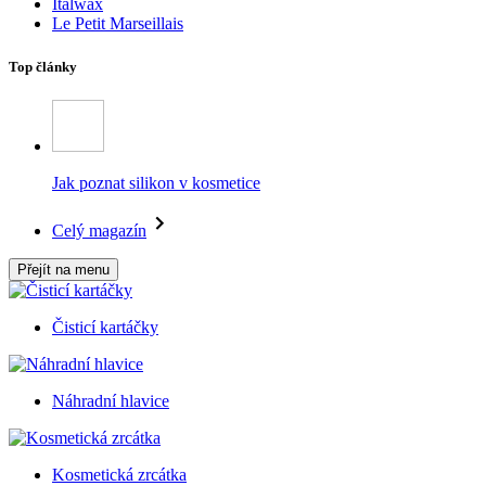
Italwax
Le Petit Marseillais
Top články
Jak poznat silikon v kosmetice
Celý magazín
Přejít na menu
Čisticí kartáčky
Náhradní hlavice
Kosmetická zrcátka