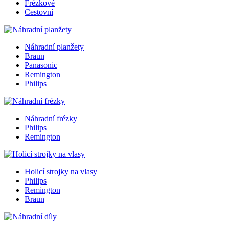
Frézkové
Cestovní
Náhradní planžety
Braun
Panasonic
Remington
Philips
Náhradní frézky
Philips
Remington
Holicí strojky na vlasy
Philips
Remington
Braun