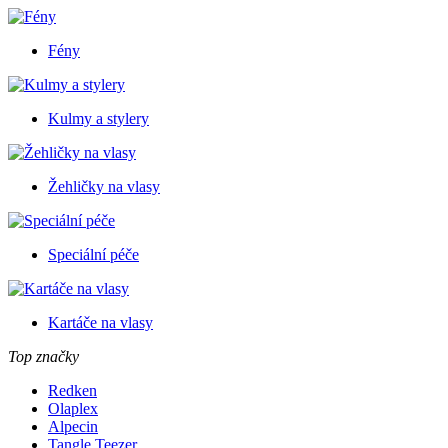
Fény
Kulmy a stylery
Žehličky na vlasy
Speciální péče
Kartáče na vlasy
Top značky
Redken
Olaplex
Alpecin
Tangle Teezer