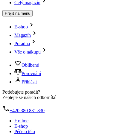
Celý magazín
Přejít na menu
E-shop
Magazín
Poradna
Vše o nákupu
Oblíbené
Porovnání
Přihlásit
Potřebujete poradit?
Zeptejte se našich odborníků
+420 380 831 830
Holime
E-shop
Péče o tělo