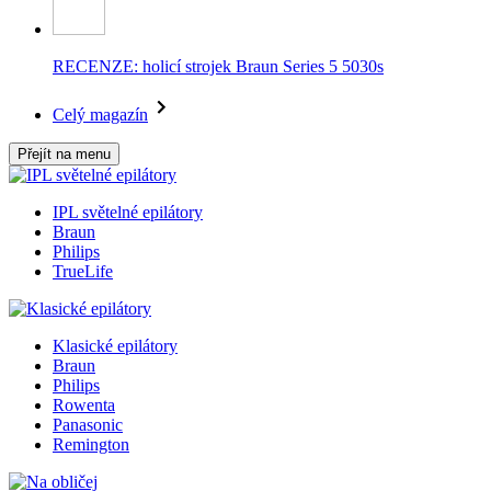
RECENZE: holicí strojek Braun Series 5 5030s
Celý magazín
Přejít na menu
IPL světelné epilátory
Braun
Philips
TrueLife
Klasické epilátory
Braun
Philips
Rowenta
Panasonic
Remington