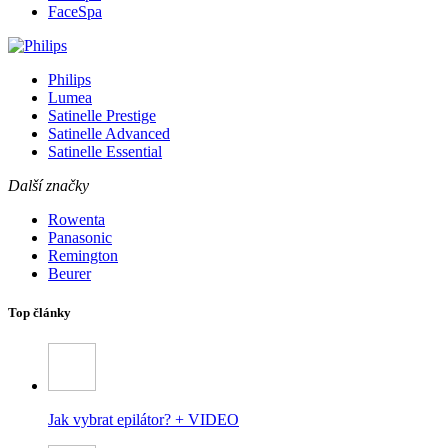
FaceSpa
Philips
Lumea
Satinelle Prestige
Satinelle Advanced
Satinelle Essential
Další značky
Rowenta
Panasonic
Remington
Beurer
Top články
Jak vybrat epilátor? + VIDEO