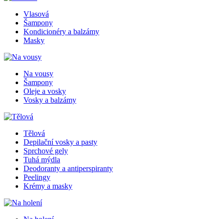
Vlasová
Šampony
Kondicionéry a balzámy
Masky
Na vousy
Šampony
Oleje a vosky
Vosky a balzámy
Tělová
Depilační vosky a pasty
Sprchové gely
Tuhá mýdla
Deodoranty a antiperspiranty
Peelingy
Krémy a masky