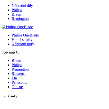
Náhradní díly
Philips
Braun
Remington
Philips OneBlade
Holicí strojky
Náhradní břity
Top značky
Braun
Philips
Remington
Rowenta
Eta
Panasonic
Gillette
Top články