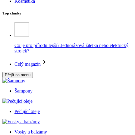
Kosmetika
Top články
Co je pro přírodu lepší? Jednorázová žiletka nebo elektrický
strojek?
Celý magazín
Přejít na menu
Šampony
Pečující oleje
Vosky a balzámy