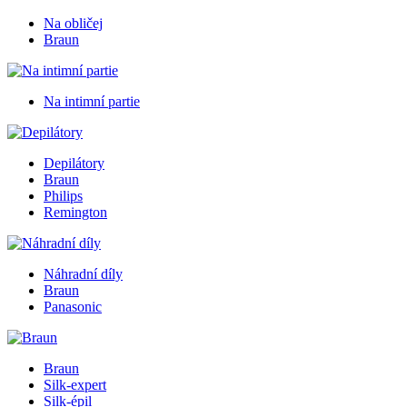
Na obličej
Braun
Na intimní partie
Depilátory
Braun
Philips
Remington
Náhradní díly
Braun
Panasonic
Braun
Silk-expert
Silk-épil