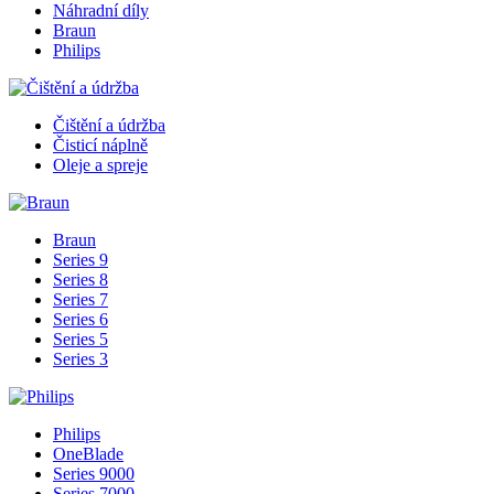
Náhradní díly
Braun
Philips
Čištění a údržba
Čisticí náplně
Oleje a spreje
Braun
Series 9
Series 8
Series 7
Series 6
Series 5
Series 3
Philips
OneBlade
Series 9000
Series 7000