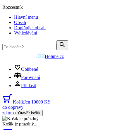
Rozcestník
Hlavní menu
Obsah
Doplňující obsah
Vyhledávání
Holime.cz
Oblíbené
Porovnání
Přihlásit
Košík
Jen 10000 Kč
do dopravy
zdarma
Otevřít košík
Košík je prázdný
...