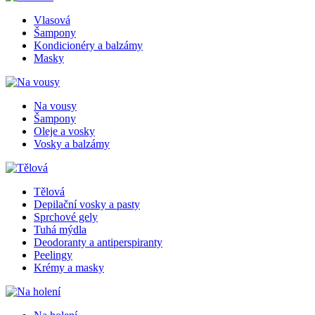
Vlasová
Šampony
Kondicionéry a balzámy
Masky
Na vousy
Šampony
Oleje a vosky
Vosky a balzámy
Tělová
Depilační vosky a pasty
Sprchové gely
Tuhá mýdla
Deodoranty a antiperspiranty
Peelingy
Krémy a masky