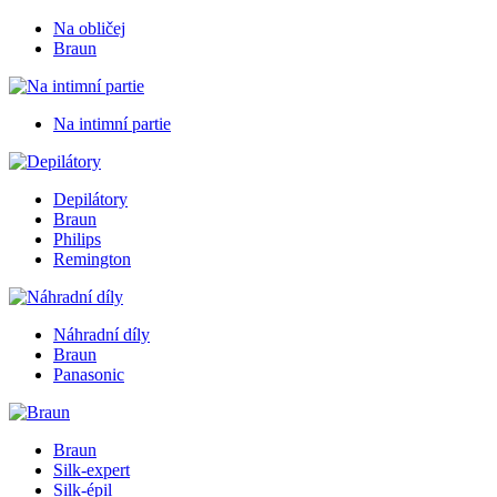
Na obličej
Braun
Na intimní partie
Depilátory
Braun
Philips
Remington
Náhradní díly
Braun
Panasonic
Braun
Silk-expert
Silk-épil