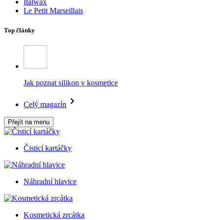
Italwax
Le Petit Marseillais
Top články
Jak poznat silikon v kosmetice
Celý magazín
Přejít na menu
Čisticí kartáčky
Náhradní hlavice
Kosmetická zrcátka