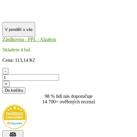
V pondělí u vás
Zásilkovna - PPL - Alzabox
Skladem 4 bal.
Cena:
113
,14 Kč
-
+
Do košíku
98 % lidí nás doporučuje
14 700+ ověřených recenzí