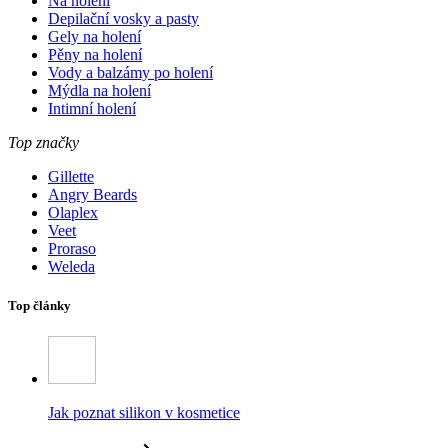
Na holení
Depilační vosky a pasty
Gely na holení
Pěny na holení
Vody a balzámy po holení
Mýdla na holení
Intimní holení
Top značky
Gillette
Angry Beards
Olaplex
Veet
Proraso
Weleda
Top články
Jak poznat silikon v kosmetice