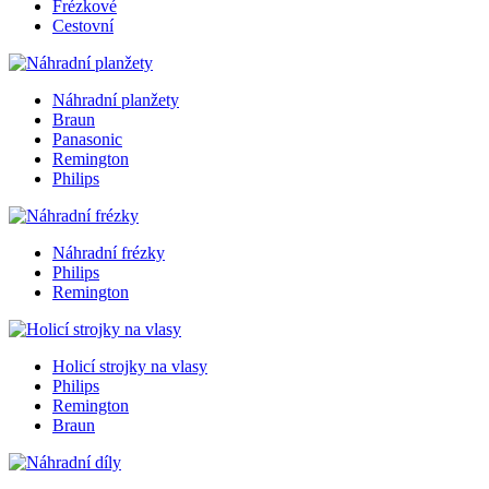
Frézkové
Cestovní
Náhradní planžety
Braun
Panasonic
Remington
Philips
Náhradní frézky
Philips
Remington
Holicí strojky na vlasy
Philips
Remington
Braun