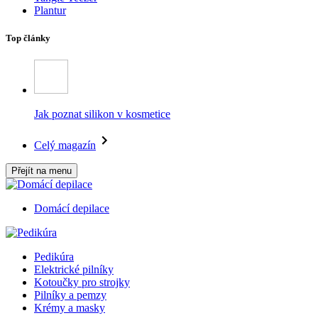
Plantur
Top články
Jak poznat silikon v kosmetice
Celý magazín
Přejít na menu
Domácí depilace
Pedikúra
Elektrické pilníky
Kotoučky pro strojky
Pilníky a pemzy
Krémy a masky