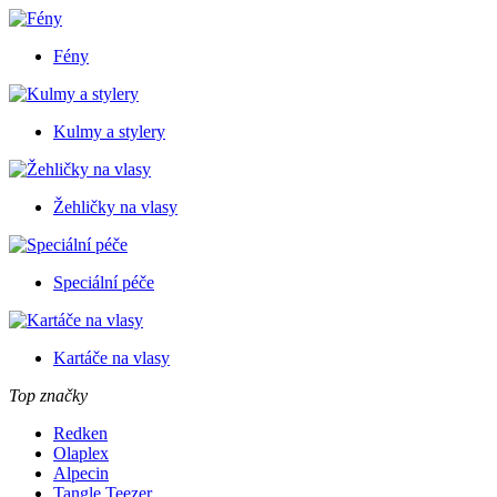
Fény
Kulmy a stylery
Žehličky na vlasy
Speciální péče
Kartáče na vlasy
Top značky
Redken
Olaplex
Alpecin
Tangle Teezer