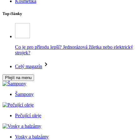
Kosmetika
Top články
Co je pro přírodu lepší? Jednorázová žiletka nebo elektrický
strojek?
Celý magazín
Přejít na menu
Šampony
Pečující oleje
Vosky a balzámy