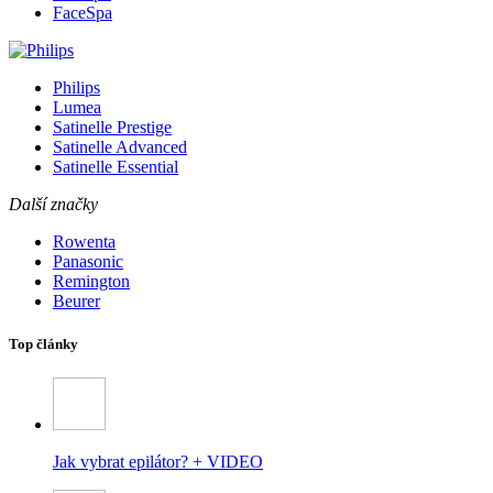
FaceSpa
Philips
Lumea
Satinelle Prestige
Satinelle Advanced
Satinelle Essential
Další značky
Rowenta
Panasonic
Remington
Beurer
Top články
Jak vybrat epilátor? + VIDEO