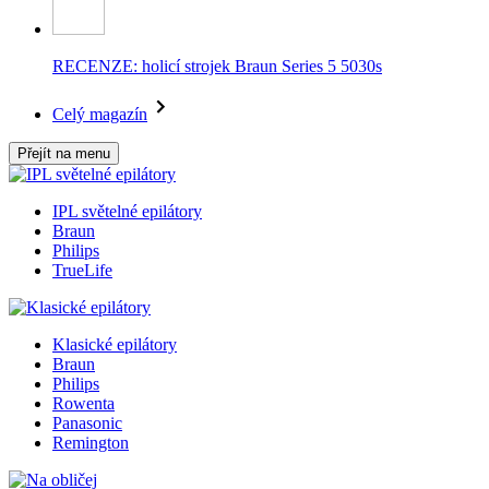
RECENZE: holicí strojek Braun Series 5 5030s
Celý magazín
Přejít na menu
IPL světelné epilátory
Braun
Philips
TrueLife
Klasické epilátory
Braun
Philips
Rowenta
Panasonic
Remington