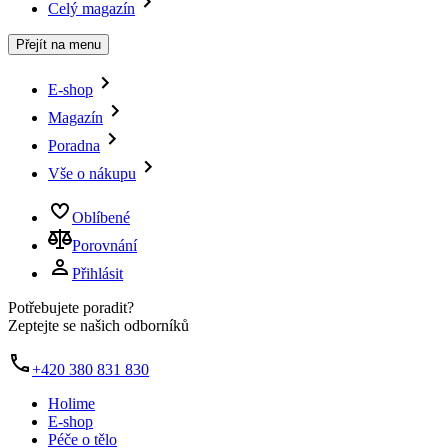
Celý magazín
Přejít na menu
E-shop
Magazín
Poradna
Vše o nákupu
Oblíbené
Porovnání
Přihlásit
Potřebujete poradit?
Zeptejte se našich odborníků
+420 380 831 830
Holime
E-shop
Péče o tělo