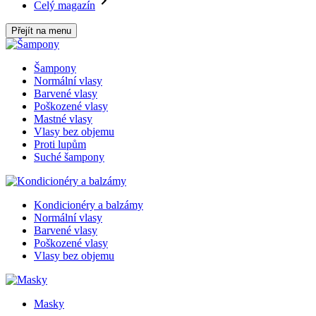
Celý magazín
Přejít na menu
Šampony
Normální vlasy
Barvené vlasy
Poškozené vlasy
Mastné vlasy
Vlasy bez objemu
Proti lupům
Suché šampony
Kondicionéry a balzámy
Normální vlasy
Barvené vlasy
Poškozené vlasy
Vlasy bez objemu
Masky