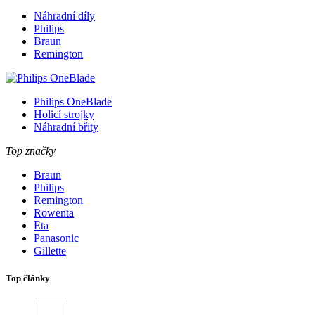
Náhradní díly
Philips
Braun
Remington
Philips OneBlade
Holicí strojky
Náhradní břity
Top značky
Braun
Philips
Remington
Rowenta
Eta
Panasonic
Gillette
Top články