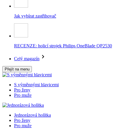
Jak vybírat zastřihovač
RECENZE: holicí strojek Philips OneBlade QP2530
Celý magazín
Přejít na menu
S výměnnými hlavicemi
Pro ženy
Pro muže
Jednorázová holítka
Pro ženy
Pro muže