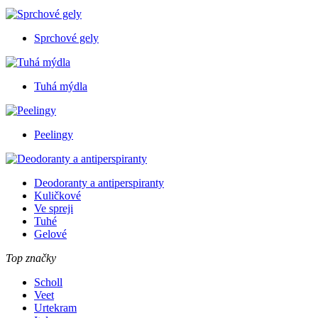
Sprchové gely
Tuhá mýdla
Peelingy
Deodoranty a antiperspiranty
Kuličkové
Ve spreji
Tuhé
Gelové
Top značky
Scholl
Veet
Urtekram