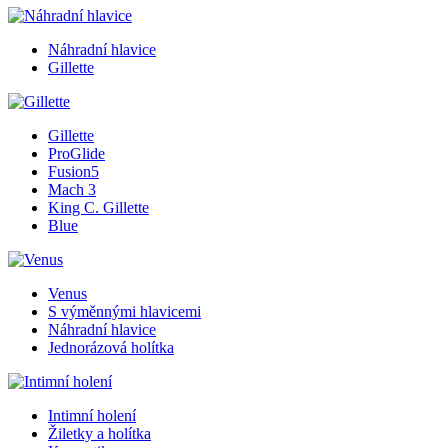
Náhradní hlavice
Gillette
Gillette
ProGlide
Fusion5
Mach 3
King C. Gillette
Blue
Venus
S výměnnými hlavicemi
Náhradní hlavice
Jednorázová holítka
Intimní holení
Žiletky a holítka