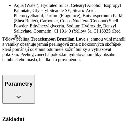
Aqua (Water), Hydrated Silica, Cetearyl Alcohol, Isopropyl
Palmitate, Glyceryl Stearate SE, Stearic Acid,
Phenoxyethanol, Parfum (Fragrance), Butyrospermum Parkii
(Shea Butter), Carbomer, Cocos Nucifera (Coconut) Shell
Powder, Ethylhexylglycerin, Sodium Hydroxide, Benzyl
Salicylate, Coumarin, CI 19140 (Yellow 5), CI 16035 (Red
40).
Tělový peeling
Treaclemoon Brazilian Love
s jemnou vůní mandlí
a vanilky obsahuje jemná peelingová zrna z kokosových skořápek,
která pomáhají odstranit odumřelé kožní buňky a vyhlazovat
pokožku. Peeling zanechá pokožku hydratovanou díky obsahu
bambuckého másla, hladkou a provoněnou.
Parametry
Základní