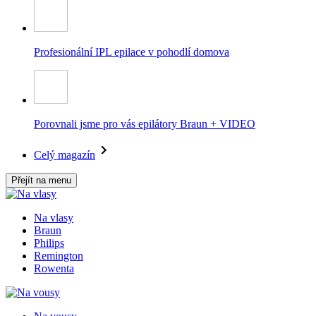
Profesionální IPL epilace v pohodlí domova
Porovnali jsme pro vás epilátory Braun + VIDEO
Celý magazín
Přejít na menu
Na vlasy
Braun
Philips
Remington
Rowenta