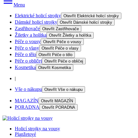
Menu
Elektrické holicí strojky
Otevřít
Elektrické holicí strojky
Dámské holicí strojky
Otevřít
Dámské holicí strojky
Zastřihovače
Otevřít
Zastřihovače
Žiletky a holítka
Otevřít
Žiletky a holítka
Péče o vousy
Otevřít
Péče o vousy
Péče o vlasy
Otevřít
Péče o vlasy
Péče o tělo
Otevřít
Péče o tělo
Péče o obličej
Otevřít
Péče o obličej
Kosmetika
Otevřít
Kosmetika
|
Vše o nákupu
Otevřít
Vše o nákupu
MAGAZÍN
Otevřít
MAGAZÍN
PORADNA
Otevřít
PORADNA
Holicí strojky na vousy
Planžetové