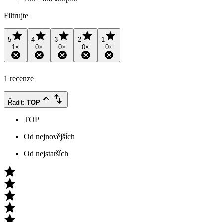
Filtrujte
5
4
3
2
1
1
×
0
×
0
×
0
×
0
×
1 recenze
Řadit
:
TOP
TOP
Od nejnovějších
Od nejstarších