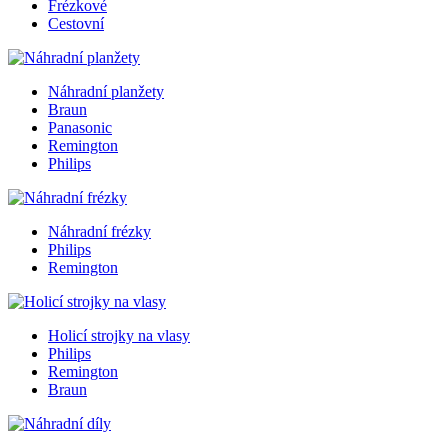
Frézkové
Cestovní
Náhradní planžety
Braun
Panasonic
Remington
Philips
Náhradní frézky
Philips
Remington
Holicí strojky na vlasy
Philips
Remington
Braun