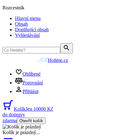
Rozcestník
Hlavní menu
Obsah
Doplňující obsah
Vyhledávání
Holime.cz
Oblíbené
Porovnání
Přihlásit
Košík
Jen 10000 Kč
do dopravy
zdarma
Otevřít košík
Košík je prázdný
...