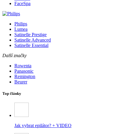
FaceSpa
Philips
Lumea
Satinelle Prestige
Satinelle Advanced
Satinelle Essential
Další značky
Rowenta
Panasonic
Remington
Beurer
Top články
Jak vybrat epilátor? + VIDEO