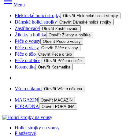
Menu
Elektrické holicí strojky
Otevřít
Elektrické holicí strojky
Dámské holicí strojky
Otevřít
Dámské holicí strojky
Zastřihovače
Otevřít
Zastřihovače
Žiletky a holítka
Otevřít
Žiletky a holítka
Péče o vousy
Otevřít
Péče o vousy
Péče o vlasy
Otevřít
Péče o vlasy
Péče o tělo
Otevřít
Péče o tělo
Péče o obličej
Otevřít
Péče o obličej
Kosmetika
Otevřít
Kosmetika
|
Vše o nákupu
Otevřít
Vše o nákupu
MAGAZÍN
Otevřít
MAGAZÍN
PORADNA
Otevřít
PORADNA
Holicí strojky na vousy
Planžetové