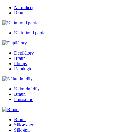
Na obličej
Braun
Na intimní partie
Depilátory
Braun
Philips
Remington
Náhradní díly
Braun
Panasonic
Braun
Silk-expert
Silk-épil