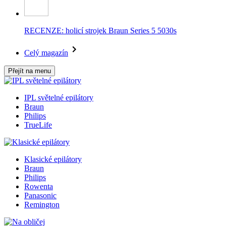
RECENZE: holicí strojek Braun Series 5 5030s
Celý magazín
Přejít na menu
IPL světelné epilátory
Braun
Philips
TrueLife
Klasické epilátory
Braun
Philips
Rowenta
Panasonic
Remington