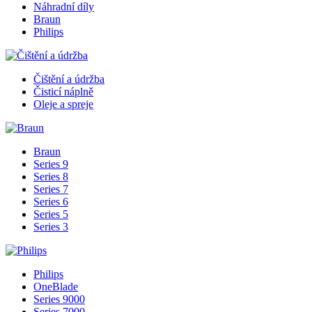
Náhradní díly
Braun
Philips
Čištění a údržba
Čisticí náplně
Oleje a spreje
Braun
Series 9
Series 8
Series 7
Series 6
Series 5
Series 3
Philips
OneBlade
Series 9000
Series 7000