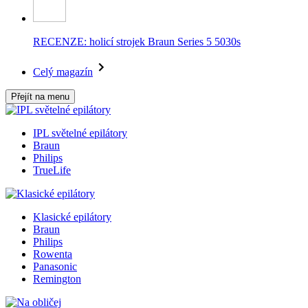
RECENZE: holicí strojek Braun Series 5 5030s
Celý magazín
Přejít na menu
IPL světelné epilátory
Braun
Philips
TrueLife
Klasické epilátory
Braun
Philips
Rowenta
Panasonic
Remington