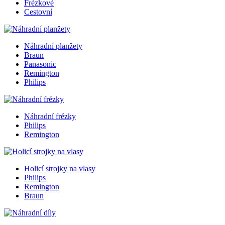
Frézkové
Cestovní
Náhradní planžety
Braun
Panasonic
Remington
Philips
Náhradní frézky
Philips
Remington
Holicí strojky na vlasy
Philips
Remington
Braun