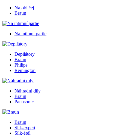
Na obličej
Braun
Na intimní partie
Depilátory
Braun
Philips
Remington
Náhradní díly
Braun
Panasonic
Braun
Silk-expert
Silk-épil