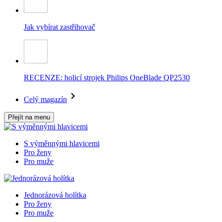
Jak vybírat zastřihovač
RECENZE: holicí strojek Philips OneBlade QP2530
Celý magazín
Přejít na menu
S výměnnými hlavicemi
Pro ženy
Pro muže
Jednorázová holítka
Pro ženy
Pro muže