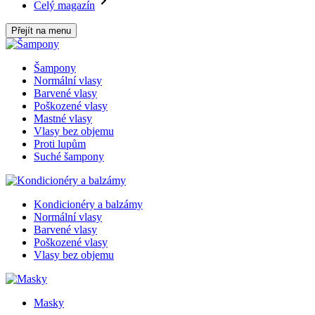
Celý magazín
Přejít na menu
Šampony
Normální vlasy
Barvené vlasy
Poškozené vlasy
Mastné vlasy
Vlasy bez objemu
Proti lupům
Suché šampony
Kondicionéry a balzámy
Normální vlasy
Barvené vlasy
Poškozené vlasy
Vlasy bez objemu
Masky