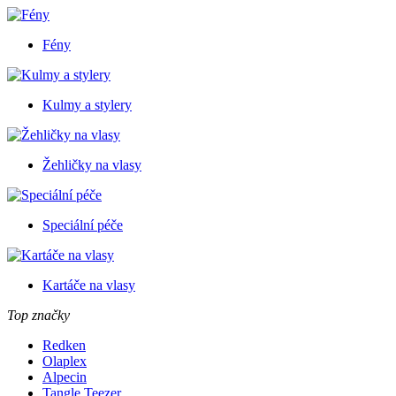
Fény
Kulmy a stylery
Žehličky na vlasy
Speciální péče
Kartáče na vlasy
Top značky
Redken
Olaplex
Alpecin
Tangle Teezer