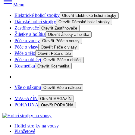
Menu
Elektrické holicí strojky
Otevřít
Elektrické holicí strojky
Dámské holicí strojky
Otevřít
Dámské holicí strojky
Zastřihovače
Otevřít
Zastřihovače
Žiletky a holítka
Otevřít
Žiletky a holítka
Péče o vousy
Otevřít
Péče o vousy
Péče o vlasy
Otevřít
Péče o vlasy
Péče o tělo
Otevřít
Péče o tělo
Péče o obličej
Otevřít
Péče o obličej
Kosmetika
Otevřít
Kosmetika
|
Vše o nákupu
Otevřít
Vše o nákupu
MAGAZÍN
Otevřít
MAGAZÍN
PORADNA
Otevřít
PORADNA
Holicí strojky na vousy
Planžetové