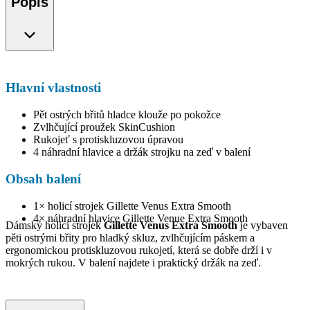
Popis
Hlavní vlastnosti
Pět ostrých břitů hladce klouže po pokožce
Zvlhčující proužek SkinCushion
Rukojeť s protiskluzovou úpravou
4 náhradní hlavice a držák strojku na zeď v balení
Obsah balení
1× holicí strojek Gillette Venus Extra Smooth
4× náhradní hlavice Gillette Venue Extra Smooth
Dámský holicí strojek
Gillette Venus Extra Smooth
je vybaven
pěti ostrými břity pro hladký skluz, zvlhčujícím páskem a
ergonomickou protiskluzovou rukojetí, která se dobře drží i v
mokrých rukou. V balení najdete i praktický držák na zeď.