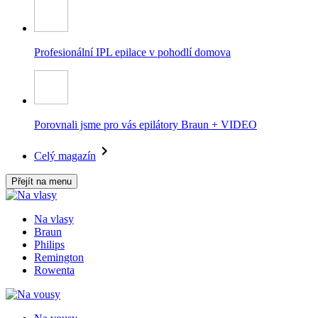
Profesionální IPL epilace v pohodlí domova
Porovnali jsme pro vás epilátory Braun + VIDEO
Celý magazín
Přejít na menu
Na vlasy
Braun
Philips
Remington
Rowenta