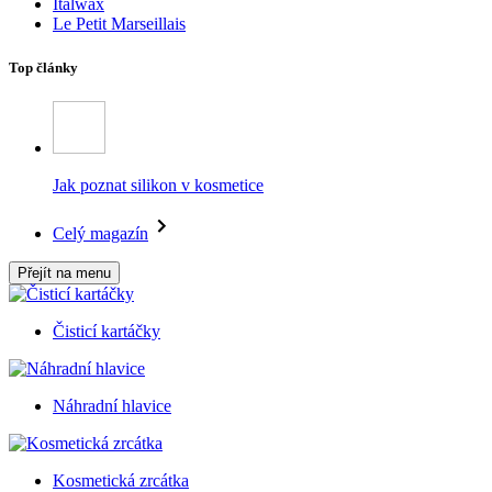
Italwax
Le Petit Marseillais
Top články
Jak poznat silikon v kosmetice
Celý magazín
Přejít na menu
Čisticí kartáčky
Náhradní hlavice
Kosmetická zrcátka