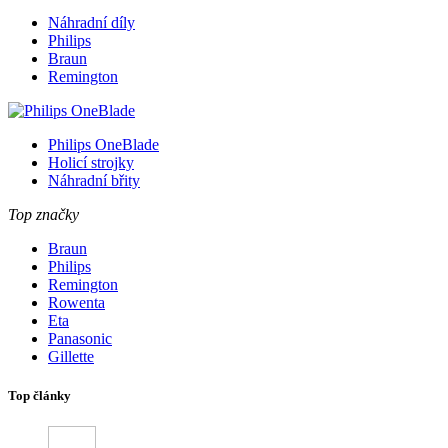
Náhradní díly
Philips
Braun
Remington
Philips OneBlade
Holicí strojky
Náhradní břity
Top značky
Braun
Philips
Remington
Rowenta
Eta
Panasonic
Gillette
Top články