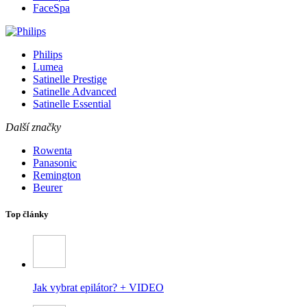
FaceSpa
Philips
Lumea
Satinelle Prestige
Satinelle Advanced
Satinelle Essential
Další značky
Rowenta
Panasonic
Remington
Beurer
Top články
Jak vybrat epilátor? + VIDEO