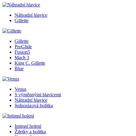
Náhradní hlavice
Gillette
Gillette
ProGlide
Fusion5
Mach 3
King C. Gillette
Blue
Venus
S výměnnými hlavicemi
Náhradní hlavice
Jednorázová holítka
Intimní holení
Žiletky a holítka