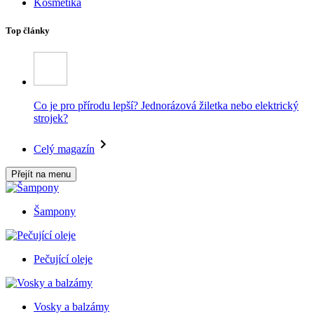
Kosmetika
Top články
Co je pro přírodu lepší? Jednorázová žiletka nebo elektrický
strojek?
Celý magazín
Přejít na menu
Šampony
Pečující oleje
Vosky a balzámy