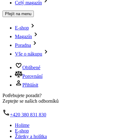
Celý magazín
Přejít na menu
E-shop
Magazín
Poradna
Vše o nákupu
Oblíbené
Porovnání
Přihlásit
Potřebujete poradit?
Zeptejte se našich odborníků
+420 380 831 830
Holime
E-shop
Žiletky a holítka