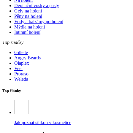
Na holení
Depilační vosky a pasty
Gely na holení
Pěny na holení
Vody a balzámy po holení
Mýdla na holení
Intimní holení
Top značky
Gillette
Angry Beards
Olaplex
Veet
Proraso
Weleda
Top články
Jak poznat silikon v kosmetice