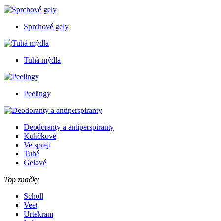
Sprchové gely
Tuhá mýdla
Peelingy
Deodoranty a antiperspiranty
Kuličkové
Ve spreji
Tuhé
Gelové
Top značky
Scholl
Veet
Urtekram