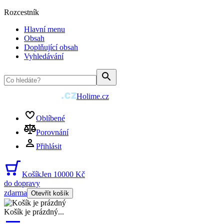
Rozcestník
Hlavní menu
Obsah
Doplňující obsah
Vyhledávání
Holime.cz
Oblíbené
Porovnání
Přihlásit
Košík
Jen 10000 Kč
do dopravy
zdarma
Otevřít košík
Košík je prázdný
...