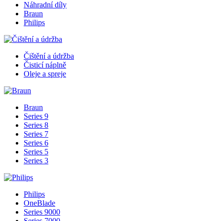
Náhradní díly
Braun
Philips
Čištění a údržba
Čisticí náplně
Oleje a spreje
Braun
Series 9
Series 8
Series 7
Series 6
Series 5
Series 3
Philips
OneBlade
Series 9000
Series 7000