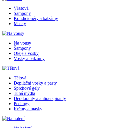
Vlasová
Šampony
Kondicionéry a balzámy
Masky
Na vousy
Šampony
Oleje a vosky
Vosky a balzámy
Tělová
Depilační vosky a pasty
Sprchové gely
Tuhá mýdla
Deodoranty a antiperspiranty
Peelingy
Krémy a masky