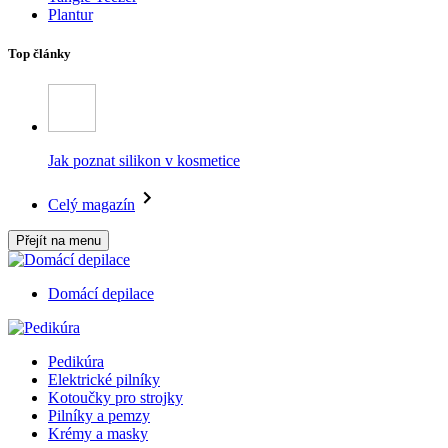
Plantur
Top články
Jak poznat silikon v kosmetice
Celý magazín
Přejít na menu
Domácí depilace
Pedikúra
Elektrické pilníky
Kotoučky pro strojky
Pilníky a pemzy
Krémy a masky