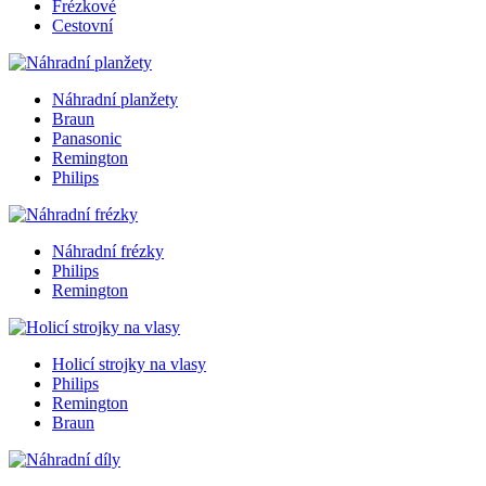
Frézkové
Cestovní
Náhradní planžety
Braun
Panasonic
Remington
Philips
Náhradní frézky
Philips
Remington
Holicí strojky na vlasy
Philips
Remington
Braun