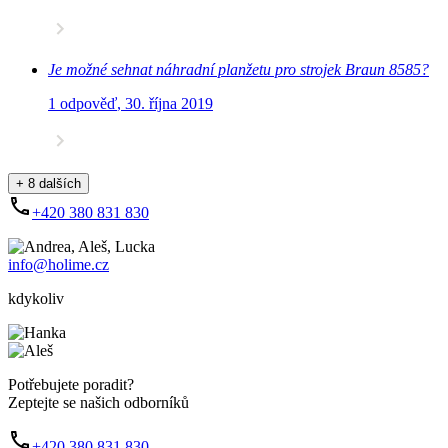
Je možné sehnat náhradní planžetu pro strojek Braun 8585?
1 odpověď
,
30. října 2019
+ 8 dalších
+420 380 831 830
info@holime.cz
kdykoliv
Potřebujete poradit?
Zeptejte se našich odborníků
+420 380 831 830