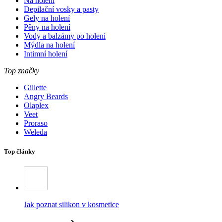
Na holení
Depilační vosky a pasty
Gely na holení
Pěny na holení
Vody a balzámy po holení
Mýdla na holení
Intimní holení
Top značky
Gillette
Angry Beards
Olaplex
Veet
Proraso
Weleda
Top články
Jak poznat silikon v kosmetice