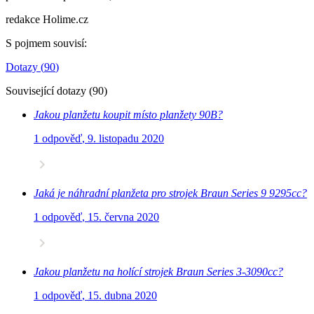
redakce Holime.cz
S pojmem souvisí
:
Dotazy
(
90
)
Související dotazy
(
90
)
Jakou planžetu koupit místo planžety 90B?
1 odpověď
,
9. listopadu 2020
Jaká je náhradní planžeta pro strojek Braun Series 9 9295cc?
1 odpověď
,
15. června 2020
Jakou planžetu na holící strojek Braun Series 3-3090cc?
1 odpověď
,
15. dubna 2020