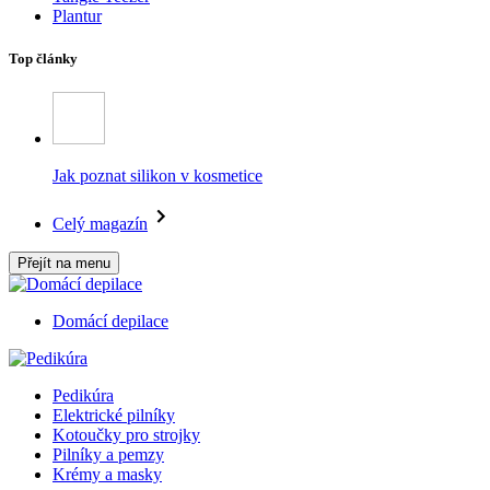
Plantur
Top články
Jak poznat silikon v kosmetice
Celý magazín
Přejít na menu
Domácí depilace
Pedikúra
Elektrické pilníky
Kotoučky pro strojky
Pilníky a pemzy
Krémy a masky