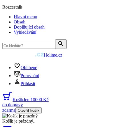
Rozcestník
Hlavní menu
Obsah
Doplňující obsah
Vyhledávání
Holime.cz
Oblíbené
Porovnání
Přihlásit
Košík
Jen 10000 Kč
do dopravy
zdarma
Otevřít košík
Košík je prázdný
...