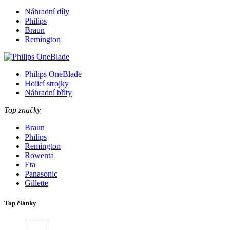
Náhradní díly
Philips
Braun
Remington
Philips OneBlade
Holicí strojky
Náhradní břity
Top značky
Braun
Philips
Remington
Rowenta
Eta
Panasonic
Gillette
Top články