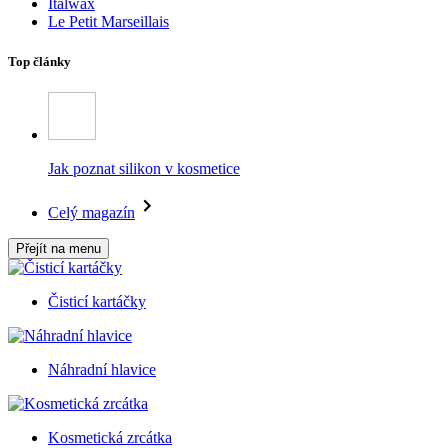
Italwax
Le Petit Marseillais
Top články
Jak poznat silikon v kosmetice
Celý magazín
Přejít na menu
Čisticí kartáčky
Náhradní hlavice
Kosmetická zrcátka