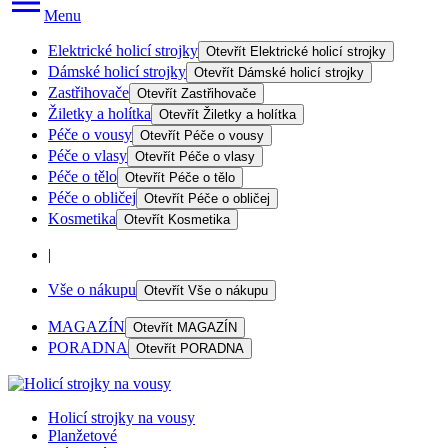
Menu
Elektrické holicí strojky
Otevřít
Elektrické holicí strojky
Dámské holicí strojky
Otevřít
Dámské holicí strojky
Zastřihovače
Otevřít
Zastřihovače
Žiletky a holítka
Otevřít
Žiletky a holítka
Péče o vousy
Otevřít
Péče o vousy
Péče o vlasy
Otevřít
Péče o vlasy
Péče o tělo
Otevřít
Péče o tělo
Péče o obličej
Otevřít
Péče o obličej
Kosmetika
Otevřít
Kosmetika
|
Vše o nákupu
Otevřít
Vše o nákupu
MAGAZÍN
Otevřít
MAGAZÍN
PORADNA
Otevřít
PORADNA
Holicí strojky na vousy
Planžetové