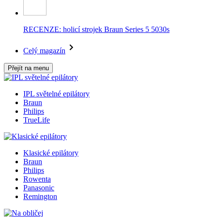
RECENZE: holicí strojek Braun Series 5 5030s
Celý magazín
Přejít na menu
IPL světelné epilátory
Braun
Philips
TrueLife
Klasické epilátory
Braun
Philips
Rowenta
Panasonic
Remington