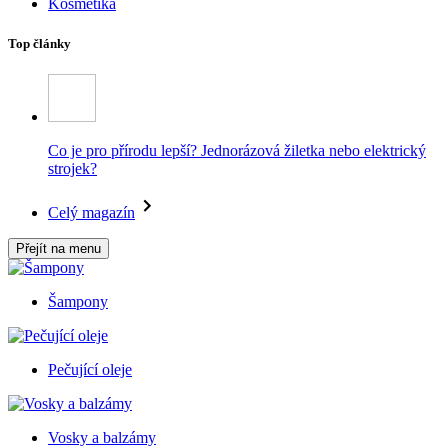
Kosmetika
Top články
Co je pro přírodu lepší? Jednorázová žiletka nebo elektrický
strojek?
Celý magazín
Přejít na menu
Šampony
Pečující oleje
Vosky a balzámy