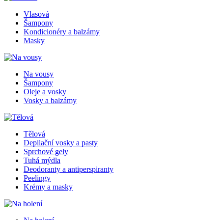
Vlasová
Šampony
Kondicionéry a balzámy
Masky
Na vousy
Šampony
Oleje a vosky
Vosky a balzámy
Tělová
Depilační vosky a pasty
Sprchové gely
Tuhá mýdla
Deodoranty a antiperspiranty
Peelingy
Krémy a masky