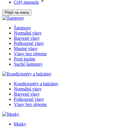
Celý magazín
Přejít na menu
Šampony
Normální vlasy
Barvené vlasy
Poškozené vlasy
Mastné vlasy
Vlasy bez objemu
Proti lupům
Suché šampony
Kondicionéry a balzámy
Normální vlasy
Barvené vlasy
Poškozené vlasy
Vlasy bez objemu
Masky