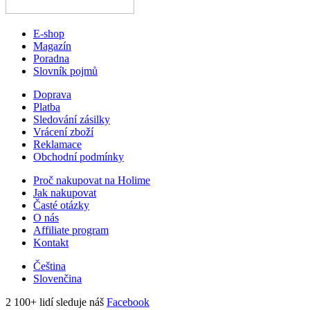
E-shop
Magazín
Poradna
Slovník pojmů
Doprava
Platba
Sledování zásilky
Vrácení zboží
Reklamace
Obchodní podmínky
Proč nakupovat na Holime
Jak nakupovat
Časté otázky
O nás
Affiliate program
Kontakt
Čeština
Slovenčina
2 100+ lidí sleduje náš
Facebook