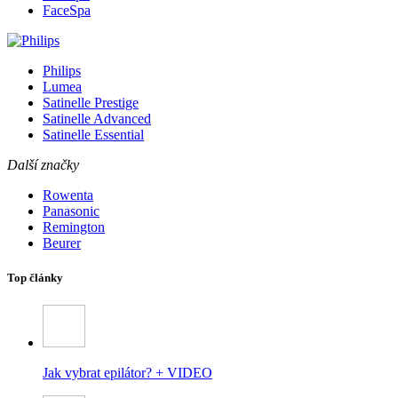
FaceSpa
Philips
Lumea
Satinelle Prestige
Satinelle Advanced
Satinelle Essential
Další značky
Rowenta
Panasonic
Remington
Beurer
Top články
Jak vybrat epilátor? + VIDEO