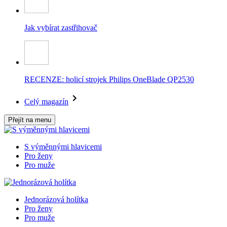
Jak vybírat zastřihovač
RECENZE: holicí strojek Philips OneBlade QP2530
Celý magazín
Přejít na menu
S výměnnými hlavicemi
Pro ženy
Pro muže
Jednorázová holítka
Pro ženy
Pro muže