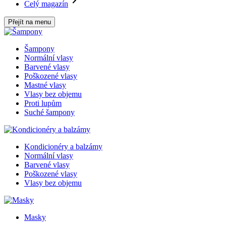
Celý magazín
Přejít na menu
Šampony
Normální vlasy
Barvené vlasy
Poškozené vlasy
Mastné vlasy
Vlasy bez objemu
Proti lupům
Suché šampony
Kondicionéry a balzámy
Normální vlasy
Barvené vlasy
Poškozené vlasy
Vlasy bez objemu
Masky