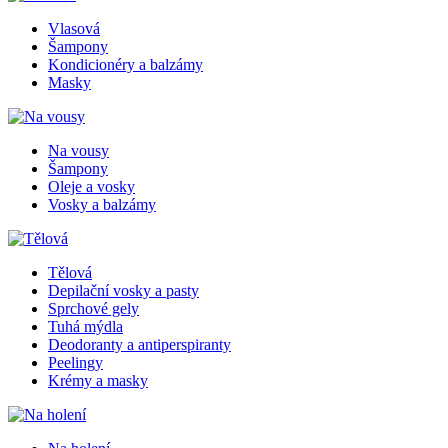
Vlasová
Šampony
Kondicionéry a balzámy
Masky
Na vousy
Šampony
Oleje a vosky
Vosky a balzámy
Tělová
Depilační vosky a pasty
Sprchové gely
Tuhá mýdla
Deodoranty a antiperspiranty
Peelingy
Krémy a masky