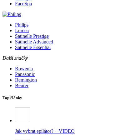
FaceSpa
Philips
Lumea
Satinelle Prestige
Satinelle Advanced
Satinelle Essential
Další značky
Rowenta
Panasonic
Remington
Beurer
Top články
Jak vybrat epilátor? + VIDEO