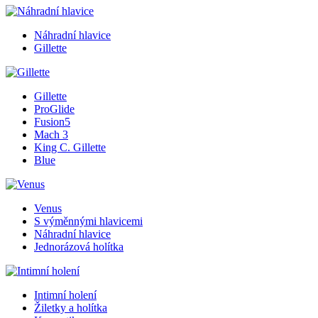
Náhradní hlavice
Gillette
Gillette
ProGlide
Fusion5
Mach 3
King C. Gillette
Blue
Venus
S výměnnými hlavicemi
Náhradní hlavice
Jednorázová holítka
Intimní holení
Žiletky a holítka