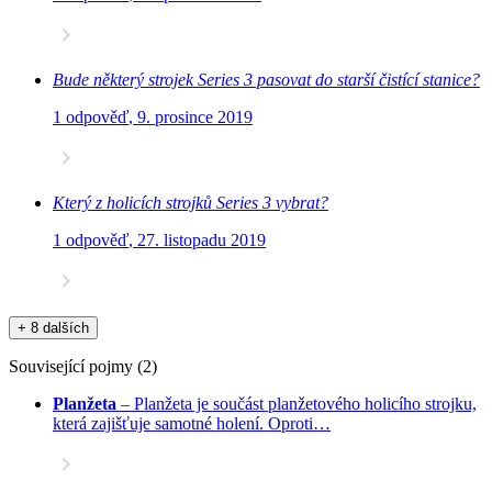
Bude některý strojek Series 3 pasovat do starší čistící stanice?
1 odpověď
,
9. prosince 2019
Který z holicích strojků Series 3 vybrat?
1 odpověď
,
27. listopadu 2019
+ 8 dalších
Související pojmy
(
2
)
Planžeta
–
Planžeta je součást planžetového holicího strojku,
která zajišťuje samotné holení. Oproti…