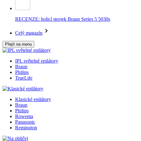
RECENZE: holicí strojek Braun Series 5 5030s
Celý magazín
Přejít na menu
IPL světelné epilátory
Braun
Philips
TrueLife
Klasické epilátory
Braun
Philips
Rowenta
Panasonic
Remington