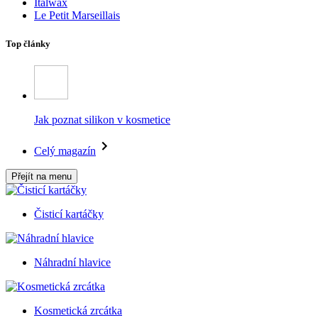
Italwax
Le Petit Marseillais
Top články
Jak poznat silikon v kosmetice
Celý magazín
Přejít na menu
Čisticí kartáčky
Náhradní hlavice
Kosmetická zrcátka