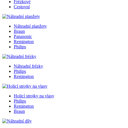
Frézkové
Cestovní
Náhradní planžety
Braun
Panasonic
Remington
Philips
Náhradní frézky
Philips
Remington
Holicí strojky na vlasy
Philips
Remington
Braun