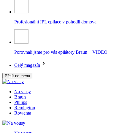
Profesionální IPL epilace v pohodlí domova
Porovnali jsme pro vás epilátory Braun + VIDEO
Celý magazín
Přejít na menu
Na vlasy
Braun
Philips
Remington
Rowenta