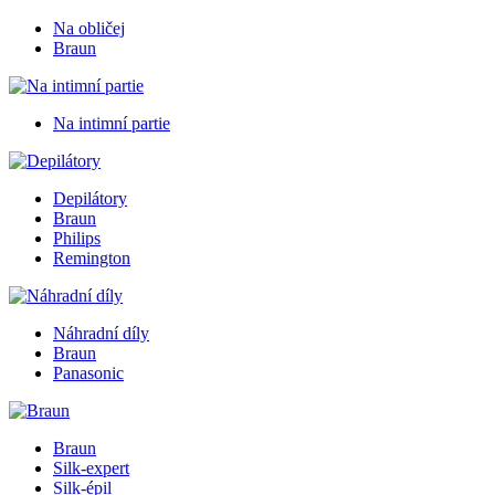
Na obličej
Braun
Na intimní partie
Depilátory
Braun
Philips
Remington
Náhradní díly
Braun
Panasonic
Braun
Silk-expert
Silk-épil