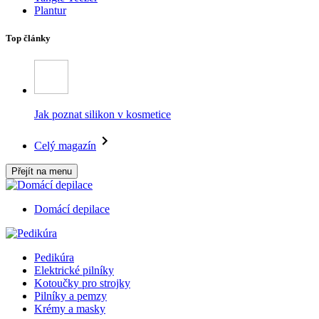
Plantur
Top články
Jak poznat silikon v kosmetice
Celý magazín
Přejít na menu
Domácí depilace
Pedikúra
Elektrické pilníky
Kotoučky pro strojky
Pilníky a pemzy
Krémy a masky