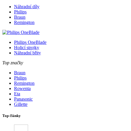
Náhradní díly
Philips
Braun
Remington
Philips OneBlade
Holicí strojky
Náhradní břity
Top značky
Braun
Philips
Remington
Rowenta
Eta
Panasonic
Gillette
Top články