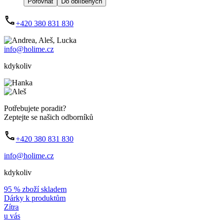
Porovnat
Do oblíbených
+420 380 831 830
info@holime.cz
kdykoliv
Potřebujete poradit?
Zeptejte se našich odborníků
+420 380 831 830
info@holime.cz
kdykoliv
95 % zboží skladem
Dárky k produktům
Zítra
u vás