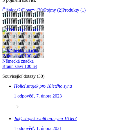
S pojmem souvisí
:
Články
(
2
)
Dotazy
(
30
)
Pojmy
(
2
)
Produkty
(
1
)
Související články
(
2
)
Přehled pánských
holicích strojků Braun
Německá značka
Braun slaví 100 let
Související dotazy
(
30
)
Holicí strojek pro 18letého syna
1 odpověď
,
7. února 2023
Jaký strojek zvolit pro syna 16 let?
1 odpověď
,
1. února 2021