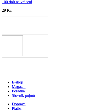
100 dnů na vrácení
29 Kč
E-shop
Magazín
Poradna
Slovník pojmů
Doprava
Platba