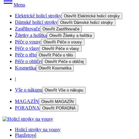
Menu
Elektrické holicí strojky
Otevřít
Elektrické holicí strojky
Dámské holicí strojky
Otevřít
Dámské holicí strojky
Zastřihovače
Otevřít
Zastřihovače
Žiletky a holítka
Otevřít
Žiletky a holítka
Péče o vousy
Otevřít
Péče o vousy
Péče o vlasy
Otevřít
Péče o vlasy
Péče o tělo
Otevřít
Péče o tělo
Péče o obličej
Otevřít
Péče o obličej
Kosmetika
Otevřít
Kosmetika
|
Vše o nákupu
Otevřít
Vše o nákupu
MAGAZÍN
Otevřít
MAGAZÍN
PORADNA
Otevřít
PORADNA
Holicí strojky na vousy
Planžetové