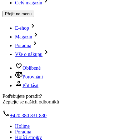
Celý magazín
Přejít na menu
E-shop
Magazín
Poradna
Vše o nákupu
Oblíbené
Porovnání
Přihlásit
Potřebujete poradit?
Zeptejte se našich odborníků
+420 380 831 830
Holime
Poradna
Holící strojky