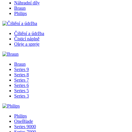
Náhradní díly
Braun
Philips
Čištění a údržba
Čisticí náplně
Oleje a spreje
Braun
Series 9
Series 8
Series 7
Series 6
Series 5
Series 3
Philips
OneBlade
Series 9000
Series 7000