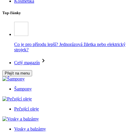
Kosmetika
Top články
Co je pro přírodu lepší? Jednorázová žiletka nebo elektrický
strojek?
Celý magazín
Přejít na menu
Šampony
Pečující oleje
Vosky a balzámy