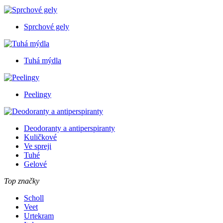
Sprchové gely
Tuhá mýdla
Peelingy
Deodoranty a antiperspiranty
Kuličkové
Ve spreji
Tuhé
Gelové
Top značky
Scholl
Veet
Urtekram