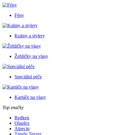
Fény
Kulmy a stylery
Žehličky na vlasy
Speciální péče
Kartáče na vlasy
Top značky
Redken
Olaplex
Alpecin
Tangle Teezer