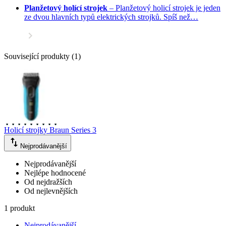
Planžetový holící strojek
–
Planžetový holicí strojek je jeden
ze dvou hlavních typů elektrických strojků. Spíš než…
Související produkty
(
1
)
Holicí strojky Braun Series 3
Nejprodávanější
Nejprodávanější
Nejlépe hodnocené
Od nejdražších
Od nejlevnějších
1 produkt
Nejprodávanější