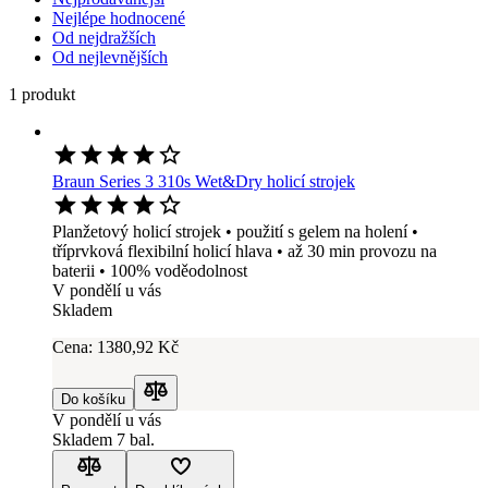
Nejlépe hodnocené
Od nejdražších
Od nejlevnějších
1 produkt
Braun Series 3 310s Wet&Dry holicí strojek
Planžetový holicí strojek • použití s gelem na holení •
tříprvková flexibilní holicí hlava • až 30 min provozu na
baterii • 100% voděodolnost
V pondělí u vás
Skladem
Cena:
1380
,92 Kč
Do košíku
Porovnat
V pondělí u vás
Skladem 7 bal.