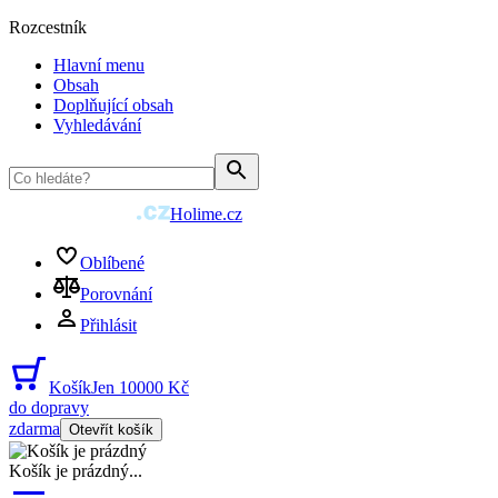
Rozcestník
Hlavní menu
Obsah
Doplňující obsah
Vyhledávání
Holime.cz
Oblíbené
Porovnání
Přihlásit
Košík
Jen 10000 Kč
do dopravy
zdarma
Otevřít košík
Košík je prázdný
...