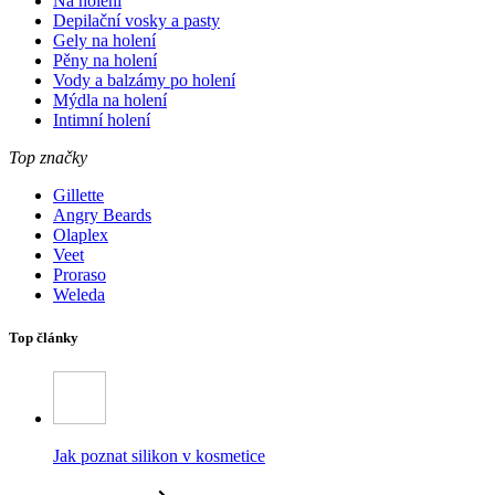
Na holení
Depilační vosky a pasty
Gely na holení
Pěny na holení
Vody a balzámy po holení
Mýdla na holení
Intimní holení
Top značky
Gillette
Angry Beards
Olaplex
Veet
Proraso
Weleda
Top články
Jak poznat silikon v kosmetice