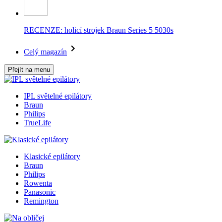
RECENZE: holicí strojek Braun Series 5 5030s
Celý magazín
Přejít na menu
IPL světelné epilátory
Braun
Philips
TrueLife
Klasické epilátory
Braun
Philips
Rowenta
Panasonic
Remington