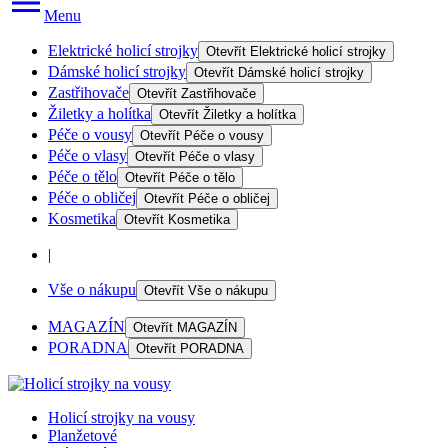
Menu
Elektrické holicí strojky
Otevřít
Elektrické holicí strojky
Dámské holicí strojky
Otevřít
Dámské holicí strojky
Zastřihovače
Otevřít
Zastřihovače
Žiletky a holítka
Otevřít
Žiletky a holítka
Péče o vousy
Otevřít
Péče o vousy
Péče o vlasy
Otevřít
Péče o vlasy
Péče o tělo
Otevřít
Péče o tělo
Péče o obličej
Otevřít
Péče o obličej
Kosmetika
Otevřít
Kosmetika
|
Vše o nákupu
Otevřít
Vše o nákupu
MAGAZÍN
Otevřít
MAGAZÍN
PORADNA
Otevřít
PORADNA
Holicí strojky na vousy
Planžetové