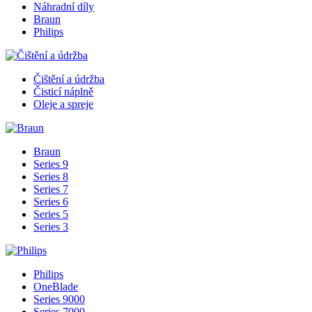
Náhradní díly
Braun
Philips
Čištění a údržba
Čisticí náplně
Oleje a spreje
Braun
Series 9
Series 8
Series 7
Series 6
Series 5
Series 3
Philips
OneBlade
Series 9000
Series 7000