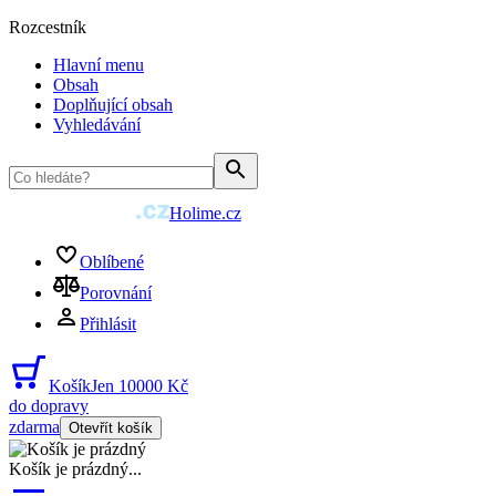
Rozcestník
Hlavní menu
Obsah
Doplňující obsah
Vyhledávání
Holime.cz
Oblíbené
Porovnání
Přihlásit
Košík
Jen 10000 Kč
do dopravy
zdarma
Otevřít košík
Košík je prázdný
...