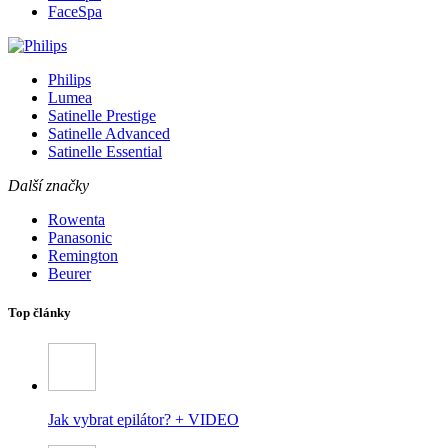
FaceSpa
Philips
Lumea
Satinelle Prestige
Satinelle Advanced
Satinelle Essential
Další značky
Rowenta
Panasonic
Remington
Beurer
Top články
Jak vybrat epilátor? + VIDEO