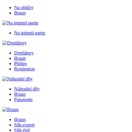
Na obličej
Braun
Na intimní partie
Depilátory
Braun
Philips
Remington
Náhradní díly
Braun
Panasonic
Braun
Silk-expert
Silk-épil