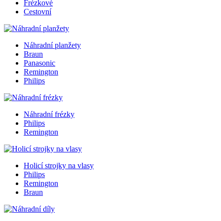
Frézkové
Cestovní
Náhradní planžety
Braun
Panasonic
Remington
Philips
Náhradní frézky
Philips
Remington
Holicí strojky na vlasy
Philips
Remington
Braun