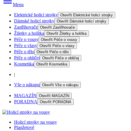
Menu
Elektrické holicí strojky
Otevřít
Elektrické holicí strojky
Dámské holicí strojky
Otevřít
Dámské holicí strojky
Zastřihovače
Otevřít
Zastřihovače
Žiletky a holítka
Otevřít
Žiletky a holítka
Péče o vousy
Otevřít
Péče o vousy
Péče o vlasy
Otevřít
Péče o vlasy
Péče o tělo
Otevřít
Péče o tělo
Péče o obličej
Otevřít
Péče o obličej
Kosmetika
Otevřít
Kosmetika
|
Vše o nákupu
Otevřít
Vše o nákupu
MAGAZÍN
Otevřít
MAGAZÍN
PORADNA
Otevřít
PORADNA
Holicí strojky na vousy
Planžetové