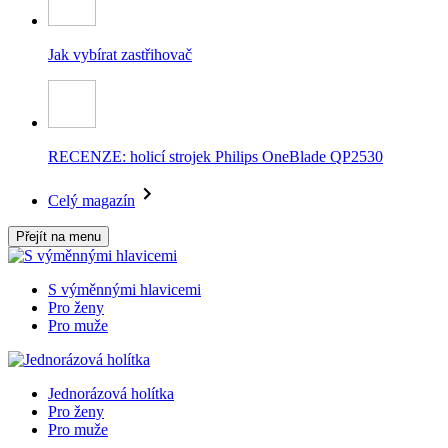
Jak vybírat zastřihovač
RECENZE: holicí strojek Philips OneBlade QP2530
Celý magazín
Přejít na menu
S výměnnými hlavicemi
Pro ženy
Pro muže
Jednorázová holítka
Pro ženy
Pro muže