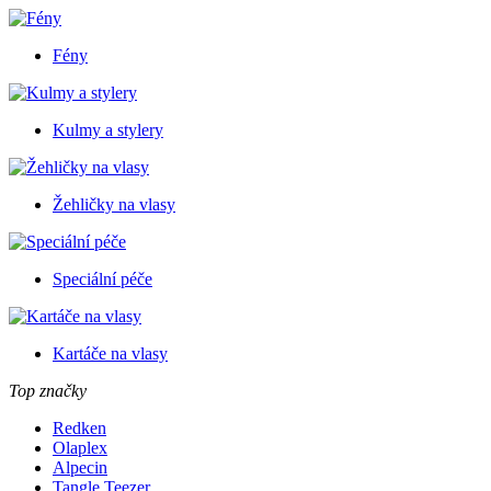
Fény
Kulmy a stylery
Žehličky na vlasy
Speciální péče
Kartáče na vlasy
Top značky
Redken
Olaplex
Alpecin
Tangle Teezer