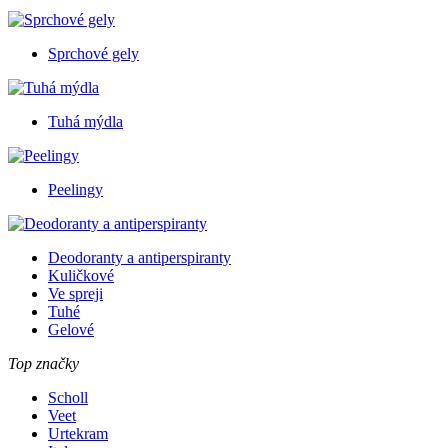
Sprchové gely
Tuhá mýdla
Peelingy
Deodoranty a antiperspiranty
Kuličkové
Ve spreji
Tuhé
Gelové
Top značky
Scholl
Veet
Urtekram