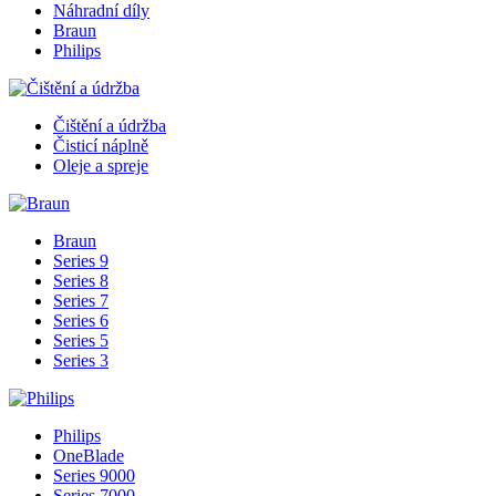
Náhradní díly
Braun
Philips
Čištění a údržba
Čisticí náplně
Oleje a spreje
Braun
Series 9
Series 8
Series 7
Series 6
Series 5
Series 3
Philips
OneBlade
Series 9000
Series 7000