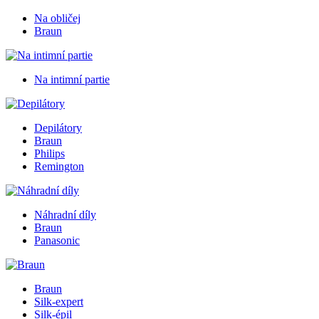
Na obličej
Braun
Na intimní partie
Depilátory
Braun
Philips
Remington
Náhradní díly
Braun
Panasonic
Braun
Silk-expert
Silk-épil