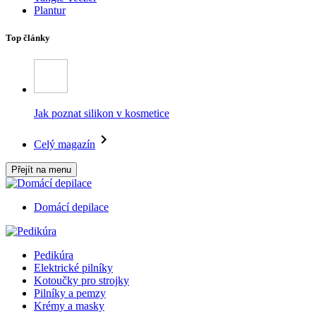
Plantur
Top články
Jak poznat silikon v kosmetice
Celý magazín
Přejít na menu
Domácí depilace
Pedikúra
Elektrické pilníky
Kotoučky pro strojky
Pilníky a pemzy
Krémy a masky