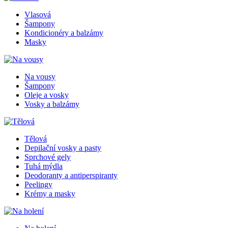
Vlasová
Šampony
Kondicionéry a balzámy
Masky
Na vousy
Šampony
Oleje a vosky
Vosky a balzámy
Tělová
Depilační vosky a pasty
Sprchové gely
Tuhá mýdla
Deodoranty a antiperspiranty
Peelingy
Krémy a masky