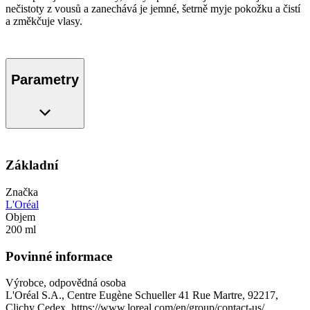
nečistoty z vousů a zanechává je jemné, šetrně myje pokožku a čistí
a změkčuje vlasy.
Parametry
Základní
Značka
L'Oréal
Objem
200 ml
Povinné informace
Výrobce, odpovědná osoba
L'Oréal S.A., Centre Eugène Schueller 41 Rue Martre, 92217,
Clichy Cedex, https://www.loreal.com/en/group/contact-us/