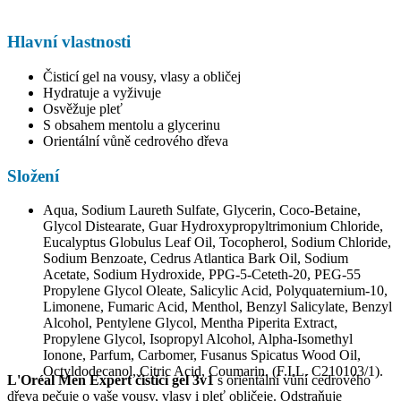
Hlavní vlastnosti
Čisticí gel na vousy, vlasy a obličej
Hydratuje a vyživuje
Osvěžuje pleť
S obsahem mentolu a glycerinu
Orientální vůně cedrového dřeva
Složení
Aqua, Sodium Laureth Sulfate, Glycerin, Coco-Betaine,
Glycol Distearate, Guar Hydroxypropyltrimonium Chloride,
Eucalyptus Globulus Leaf Oil, Tocopherol, Sodium Chloride,
Sodium Benzoate, Cedrus Atlantica Bark Oil, Sodium
Acetate, Sodium Hydroxide, PPG-5-Ceteth-20, PEG-55
Propylene Glycol Oleate, Salicylic Acid, Polyquaternium-10,
Limonene, Fumaric Acid, Menthol, Benzyl Salicylate, Benzyl
Alcohol, Pentylene Glycol, Mentha Piperita Extract,
Propylene Glycol, Isopropyl Alcohol, Alpha-Isomethyl
Ionone, Parfum, Carbomer, Fusanus Spicatus Wood Oil,
Octyldodecanol, Citric Acid, Coumarin. (F.I.L. C210103/1).
L'Oréal Men Expert čisticí gel 3v1
s orientální vůní cedrového
dřeva pečuje o vaše vousy, vlasy i pleť obličeje. Odstraňuje