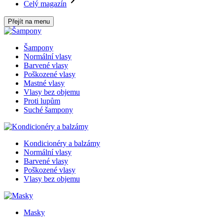
Celý magazín
Přejít na menu
Šampony
Normální vlasy
Barvené vlasy
Poškozené vlasy
Mastné vlasy
Vlasy bez objemu
Proti lupům
Suché šampony
Kondicionéry a balzámy
Normální vlasy
Barvené vlasy
Poškozené vlasy
Vlasy bez objemu
Masky