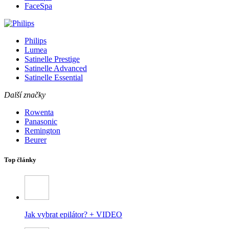
FaceSpa
Philips
Lumea
Satinelle Prestige
Satinelle Advanced
Satinelle Essential
Další značky
Rowenta
Panasonic
Remington
Beurer
Top články
Jak vybrat epilátor? + VIDEO