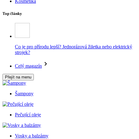
Kosmetika
Top články
Co je pro přírodu lepší? Jednorázová žiletka nebo elektrický
strojek?
Celý magazín
Přejít na menu
Šampony
Pečující oleje
Vosky a balzámy