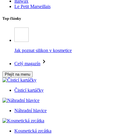
Italwax
Le Petit Marseillais
Top články
Jak poznat silikon v kosmetice
Celý magazín
Přejít na menu
Čisticí kartáčky
Náhradní hlavice
Kosmetická zrcátka