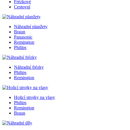
Frézkové
Cestovní
Náhradní planžety
Braun
Panasonic
Remington
Philips
Náhradní frézky
Philips
Remington
Holicí strojky na vlasy
Philips
Remington
Braun