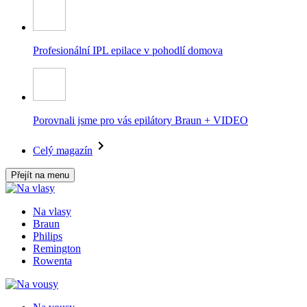
Profesionální IPL epilace v pohodlí domova
Porovnali jsme pro vás epilátory Braun + VIDEO
Celý magazín
Přejít na menu
Na vlasy
Braun
Philips
Remington
Rowenta