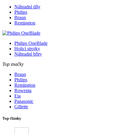
Náhradní díly
Philips
Braun
Remington
Philips OneBlade
Holicí strojky
Náhradní břity
Top značky
Braun
Philips
Remington
Rowenta
Eta
Panasonic
Gillette
Top články