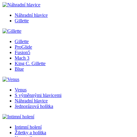
Náhradní hlavice
Gillette
Gillette
ProGlide
Fusion5
Mach 3
King C. Gillette
Blue
Venus
S výměnnými hlavicemi
Náhradní hlavice
Jednorázová holítka
Intimní holení
Žiletky a holítka