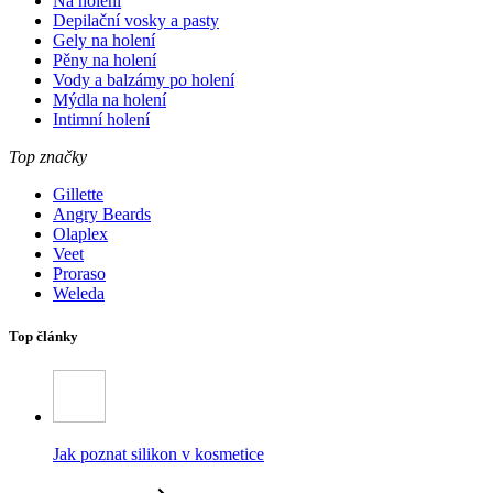
Na holení
Depilační vosky a pasty
Gely na holení
Pěny na holení
Vody a balzámy po holení
Mýdla na holení
Intimní holení
Top značky
Gillette
Angry Beards
Olaplex
Veet
Proraso
Weleda
Top články
Jak poznat silikon v kosmetice