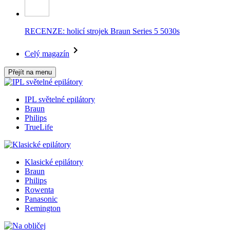
RECENZE: holicí strojek Braun Series 5 5030s
Celý magazín
Přejít na menu
IPL světelné epilátory
Braun
Philips
TrueLife
Klasické epilátory
Braun
Philips
Rowenta
Panasonic
Remington