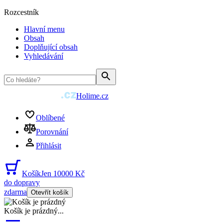
Rozcestník
Hlavní menu
Obsah
Doplňující obsah
Vyhledávání
Holime.cz
Oblíbené
Porovnání
Přihlásit
Košík
Jen 10000 Kč
do dopravy
zdarma
Otevřít košík
Košík je prázdný
...