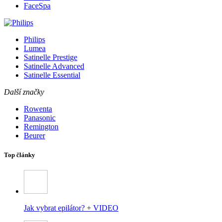
FaceSpa
Philips
Lumea
Satinelle Prestige
Satinelle Advanced
Satinelle Essential
Další značky
Rowenta
Panasonic
Remington
Beurer
Top články
Jak vybrat epilátor? + VIDEO