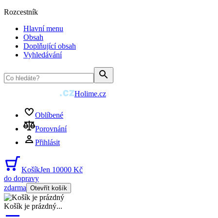
Rozcestník
Hlavní menu
Obsah
Doplňující obsah
Vyhledávání
Holime.cz
Oblíbené
Porovnání
Přihlásit
Košík
Jen 10000 Kč
do dopravy
zdarma
Otevřít košík
Košík je prázdný
...