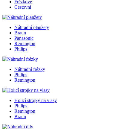
Frézkové
Cestovní
Náhradní planžety
Braun
Panasonic
Remington
Philips
Náhradní frézky
Philips
Remington
Holicí strojky na vlasy
Philips
Remington
Braun