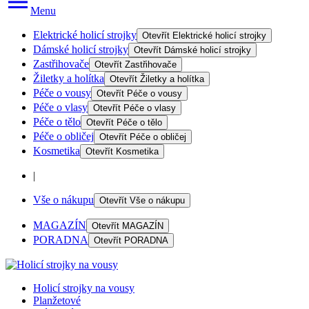
Menu
Elektrické holicí strojky
Otevřít
Elektrické holicí strojky
Dámské holicí strojky
Otevřít
Dámské holicí strojky
Zastřihovače
Otevřít
Zastřihovače
Žiletky a holítka
Otevřít
Žiletky a holítka
Péče o vousy
Otevřít
Péče o vousy
Péče o vlasy
Otevřít
Péče o vlasy
Péče o tělo
Otevřít
Péče o tělo
Péče o obličej
Otevřít
Péče o obličej
Kosmetika
Otevřít
Kosmetika
|
Vše o nákupu
Otevřít
Vše o nákupu
MAGAZÍN
Otevřít
MAGAZÍN
PORADNA
Otevřít
PORADNA
Holicí strojky na vousy
Planžetové