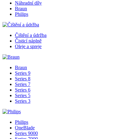
Náhradní díly
Braun
Philips
Čištění a údržba
Čisticí náplně
Oleje a spreje
Braun
Series 9
Series 8
Series 7
Series 6
Series 5
Series 3
Philips
OneBlade
Series 9000
Series 7000