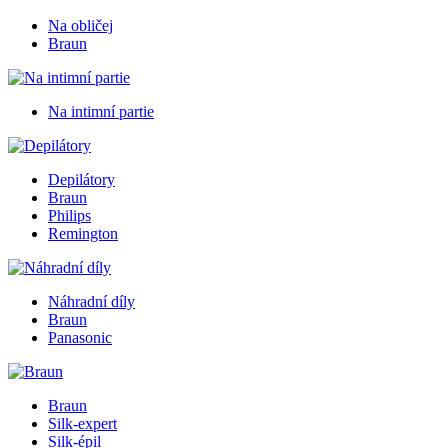
Na obličej
Braun
Na intimní partie
Depilátory
Braun
Philips
Remington
Náhradní díly
Braun
Panasonic
Braun
Silk-expert
Silk-épil