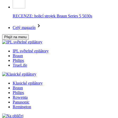
RECENZE: holicí strojek Braun Series 5 5030s
Celý magazín
Přejít na menu
IPL světelné epilátory
Braun
Philips
TrueLife
Klasické epilátory
Braun
Philips
Rowenta
Panasonic
Remington