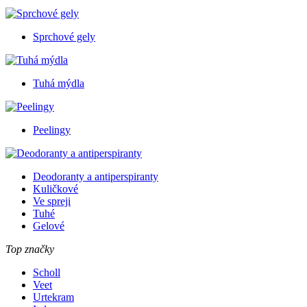
Sprchové gely
Tuhá mýdla
Peelingy
Deodoranty a antiperspiranty
Kuličkové
Ve spreji
Tuhé
Gelové
Top značky
Scholl
Veet
Urtekram