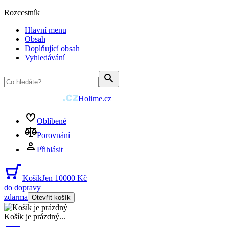
Rozcestník
Hlavní menu
Obsah
Doplňující obsah
Vyhledávání
Holime.cz
Oblíbené
Porovnání
Přihlásit
Košík
Jen 10000 Kč
do dopravy
zdarma
Otevřít košík
Košík je prázdný
...