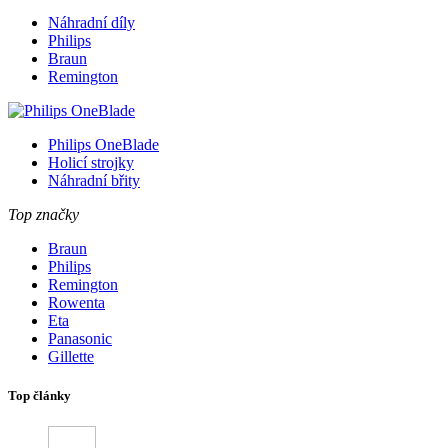
Náhradní díly
Philips
Braun
Remington
Philips OneBlade
Holicí strojky
Náhradní břity
Top značky
Braun
Philips
Remington
Rowenta
Eta
Panasonic
Gillette
Top články