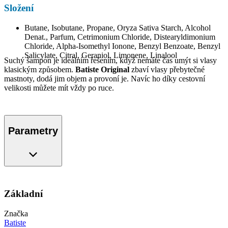
Složení
Butane, Isobutane, Propane, Oryza Sativa Starch, Alcohol
Denat., Parfum, Cetrimonium Chloride, Distearyldimonium
Chloride, Alpha-Isomethyl Ionone, Benzyl Benzoate, Benzyl
Salicylate, Citral, Geraniol, Limonene, Linalool
Suchý šampon je ideálním řešením, když nemáte čas umýt si vlasy
klasickým způsobem.
Batiste Original
zbaví vlasy přebytečné
mastnoty, dodá jim objem a provoní je. Navíc ho díky cestovní
velikosti můžete mít vždy po ruce.
Parametry
Základní
Značka
Batiste