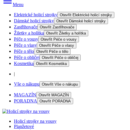
Menu
Elektrické holicí strojky
Otevřít
Elektrické holicí strojky
Dámské holicí strojky
Otevřít
Dámské holicí strojky
Zastřihovače
Otevřít
Zastřihovače
Žiletky a holítka
Otevřít
Žiletky a holítka
Péče o vousy
Otevřít
Péče o vousy
Péče o vlasy
Otevřít
Péče o vlasy
Péče o tělo
Otevřít
Péče o tělo
Péče o obličej
Otevřít
Péče o obličej
Kosmetika
Otevřít
Kosmetika
|
Vše o nákupu
Otevřít
Vše o nákupu
MAGAZÍN
Otevřít
MAGAZÍN
PORADNA
Otevřít
PORADNA
Holicí strojky na vousy
Planžetové