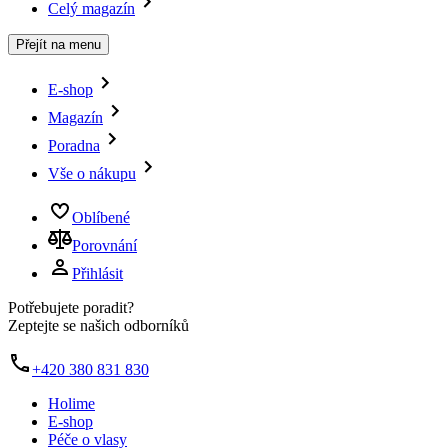
Celý magazín
Přejít na menu
E-shop
Magazín
Poradna
Vše o nákupu
Oblíbené
Porovnání
Přihlásit
Potřebujete poradit?
Zeptejte se našich odborníků
+420 380 831 830
Holime
E-shop
Péče o vlasy