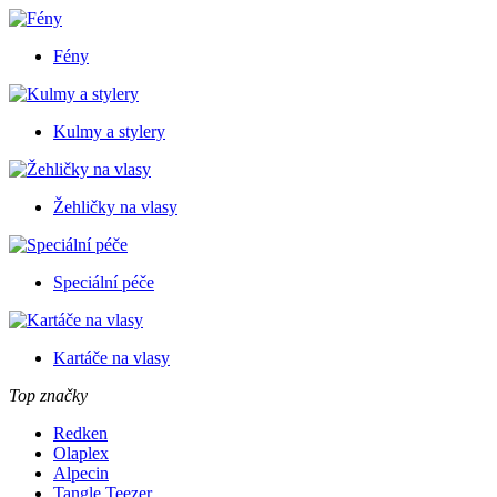
Fény
Kulmy a stylery
Žehličky na vlasy
Speciální péče
Kartáče na vlasy
Top značky
Redken
Olaplex
Alpecin
Tangle Teezer