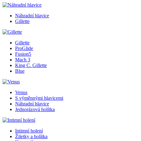
Náhradní hlavice
Gillette
Gillette
ProGlide
Fusion5
Mach 3
King C. Gillette
Blue
Venus
S výměnnými hlavicemi
Náhradní hlavice
Jednorázová holítka
Intimní holení
Žiletky a holítka