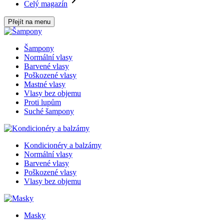
Celý magazín
Přejít na menu
Šampony
Normální vlasy
Barvené vlasy
Poškozené vlasy
Mastné vlasy
Vlasy bez objemu
Proti lupům
Suché šampony
Kondicionéry a balzámy
Normální vlasy
Barvené vlasy
Poškozené vlasy
Vlasy bez objemu
Masky