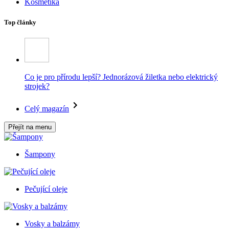
Kosmetika
Top články
Co je pro přírodu lepší? Jednorázová žiletka nebo elektrický
strojek?
Celý magazín
Přejít na menu
Šampony
Pečující oleje
Vosky a balzámy