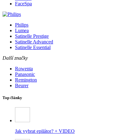
FaceSpa
Philips
Lumea
Satinelle Prestige
Satinelle Advanced
Satinelle Essential
Další značky
Rowenta
Panasonic
Remington
Beurer
Top články
Jak vybrat epilátor? + VIDEO