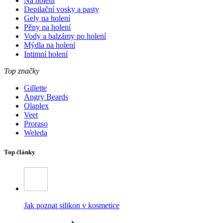
Na holení
Depilační vosky a pasty
Gely na holení
Pěny na holení
Vody a balzámy po holení
Mýdla na holení
Intimní holení
Top značky
Gillette
Angry Beards
Olaplex
Veet
Proraso
Weleda
Top články
Jak poznat silikon v kosmetice