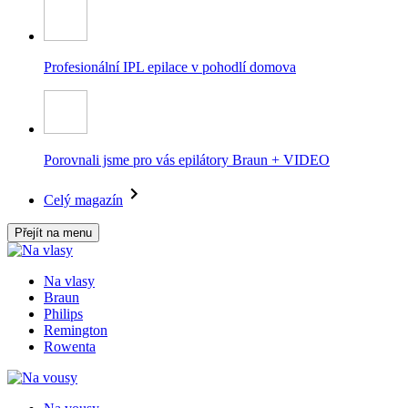
Profesionální IPL epilace v pohodlí domova
Porovnali jsme pro vás epilátory Braun + VIDEO
Celý magazín
Přejít na menu
Na vlasy
Braun
Philips
Remington
Rowenta