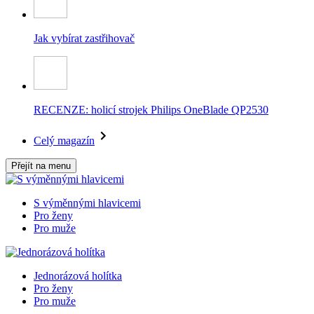
Jak vybírat zastřihovač
RECENZE: holicí strojek Philips OneBlade QP2530
Celý magazín
Přejít na menu
S výměnnými hlavicemi
Pro ženy
Pro muže
Jednorázová holítka
Pro ženy
Pro muže