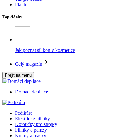
Plantur
Top články
Jak poznat silikon v kosmetice
Celý magazín
Přejít na menu
Domácí depilace
Pedikúra
Elektrické pilníky
Kotoučky pro strojky
Pilníky a pemzy
Krémy a masky