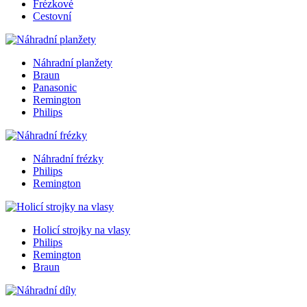
Frézkové
Cestovní
Náhradní planžety
Braun
Panasonic
Remington
Philips
Náhradní frézky
Philips
Remington
Holicí strojky na vlasy
Philips
Remington
Braun