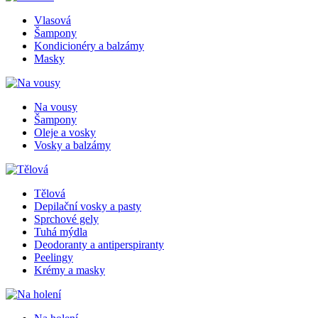
Vlasová
Šampony
Kondicionéry a balzámy
Masky
Na vousy
Šampony
Oleje a vosky
Vosky a balzámy
Tělová
Depilační vosky a pasty
Sprchové gely
Tuhá mýdla
Deodoranty a antiperspiranty
Peelingy
Krémy a masky