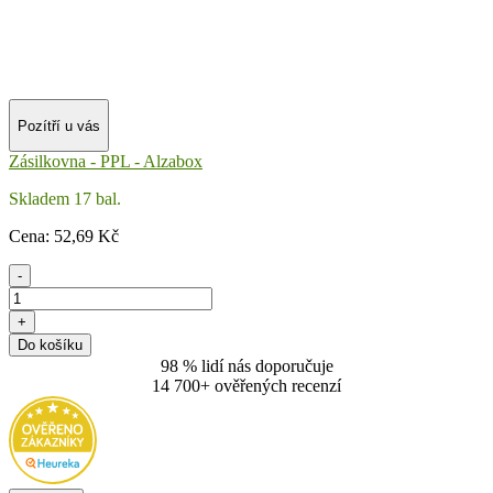
Pozítří u vás
Zásilkovna - PPL - Alzabox
Skladem 17 bal.
Cena:
52
,69 Kč
-
+
Do košíku
98 % lidí nás doporučuje
14 700+ ověřených recenzí