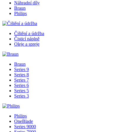
Náhradní díly
Braun
Philips
Čištění a údržba
Čisticí náplně
Oleje a spreje
Braun
Series 9
Series 8
Series 7
Series 6
Series 5
Series 3
Philips
OneBlade
Series 9000
Series 7000