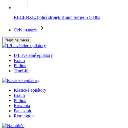
RECENZE: holicí strojek Braun Series 5 5030s
Celý magazín
Přejít na menu
IPL světelné epilátory
Braun
Philips
TrueLife
Klasické epilátory
Braun
Philips
Rowenta
Panasonic
Remington