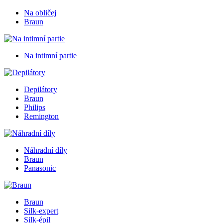
Na obličej
Braun
Na intimní partie
Depilátory
Braun
Philips
Remington
Náhradní díly
Braun
Panasonic
Braun
Silk-expert
Silk-épil