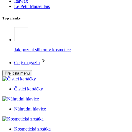
Italwax
Le Petit Marseillais
Top články
Jak poznat silikon v kosmetice
Celý magazín
Přejít na menu
Čisticí kartáčky
Náhradní hlavice
Kosmetická zrcátka