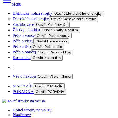
Menu
Elektrické holicí strojky
Otevřít
Elektrické holicí strojky
Dámské holicí strojky
Otevřít
Dámské holicí strojky
Zastřihovače
Otevřít
Zastřihovače
Žiletky a holítka
Otevřít
Žiletky a holítka
Péče o vousy
Otevřít
Péče o vousy
Péče o vlasy
Otevřít
Péče o vlasy
Péče o tělo
Otevřít
Péče o tělo
Péče o obličej
Otevřít
Péče o obličej
Kosmetika
Otevřít
Kosmetika
|
Vše o nákupu
Otevřít
Vše o nákupu
MAGAZÍN
Otevřít
MAGAZÍN
PORADNA
Otevřít
PORADNA
Holicí strojky na vousy
Planžetové