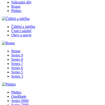
Náhradní díly
Braun
Philips
Čištění a údržba
Čisticí náplně
Oleje a spreje
Braun
Series 9
Series 8
Series 7
Series 6
Series 5
Series 3
Philips
OneBlade
Series 9000
Series 7000