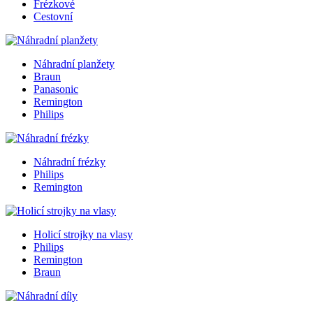
Frézkové
Cestovní
Náhradní planžety
Braun
Panasonic
Remington
Philips
Náhradní frézky
Philips
Remington
Holicí strojky na vlasy
Philips
Remington
Braun