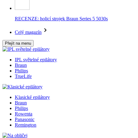
RECENZE: holicí strojek Braun Series 5 5030s
Celý magazín
Přejít na menu
IPL světelné epilátory
Braun
Philips
TrueLife
Klasické epilátory
Braun
Philips
Rowenta
Panasonic
Remington