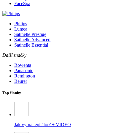
FaceSpa
Philips
Lumea
Satinelle Prestige
Satinelle Advanced
Satinelle Essential
Další značky
Rowenta
Panasonic
Remington
Beurer
Top články
Jak vybrat epilátor? + VIDEO