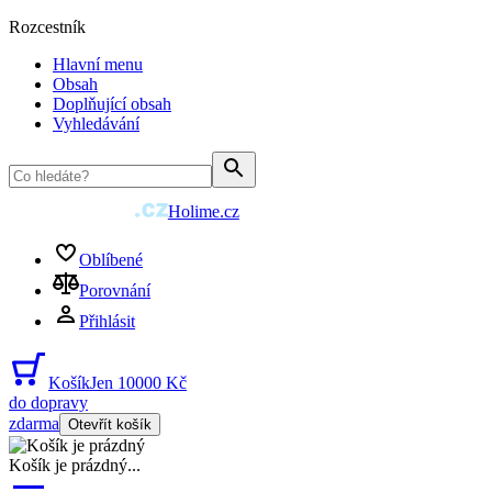
Rozcestník
Hlavní menu
Obsah
Doplňující obsah
Vyhledávání
Holime.cz
Oblíbené
Porovnání
Přihlásit
Košík
Jen 10000 Kč
do dopravy
zdarma
Otevřít košík
Košík je prázdný
...