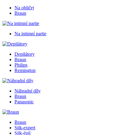
Na obličej
Braun
Na intimní partie
Depilátory
Braun
Philips
Remington
Náhradní díly
Braun
Panasonic
Braun
Silk-expert
Silk-épil